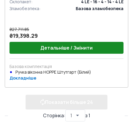
Склопакет
:
4 LE - 16 - 4 - 14 - 4 LE
Зламобезпека
:
Базова зламобезпека
₴27,711.85
₴19,398.29
Детальніше / Змінити
Базова комплектація
Ручка віконна HOPPE Штутгарт (Білий)
Докладніше
Показати більше
24
Сторінка
:
з
1