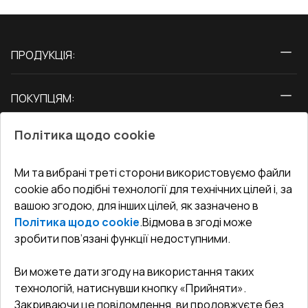
ПРОДУКЦІЯ:
Вікна
ПОКУПЦЯМ:
Двері
Про нас
Балкони
Політика щодо cookie
СЕРВІС ТА ОБЛУГОВУВАННЯ:
Акції
Тераси
Доставка і Оплата
Блог
Ми та вибрані треті сторони використовуємо файли
КОНТАКТИ
cookie або подібні технології для технічних цілей і, за
Гарантія та Сервіс
Адреса гіпермаркета
вашою згодою, для інших цілей, як зазначено в
Офіс
:
Україна, м. Вінниця, вул. Келецька 60 кв. 61
Повернення товару
Як правильно заміряти вікна
Політика щодо cookie
.
Відмова в згоді може
Договір публічної оферти
undefined(undefined)
зробити пов’язані функції недоступними.
Співпраця з нами
i.mgr3@korsa.ua
Ви можете дати згоду на використання таких
технологій, натиснувши кнопку «Прийняти».
Закриваючи це повідомлення, ви продовжуєте без