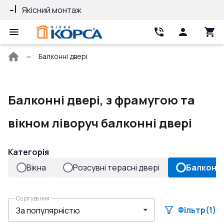
Якісний монтаж
Гарантія 10 ро
Головна
Балконні двері
сторінка
Балконні двері, з фрамугою та
вікном ліворуч балконні двері
Категорія
Вікна
Розсувні терасні двері
Балконні
Сортування
Фільтр
(1)