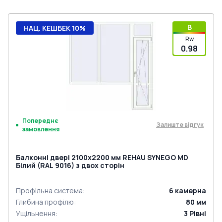
B
НАЦ. КЕШБЕК 10%
Rw
0.98
Попереднє
Залиште відгук
замовлення
Балконні двері 2100x2200 мм REHAU SYNEGO MD
Білий (RAL 9016) з двох сторін
Профільна система
:
6
камерна
Глибина профілю
:
80
мм
Ущільнення
:
3
Рівні