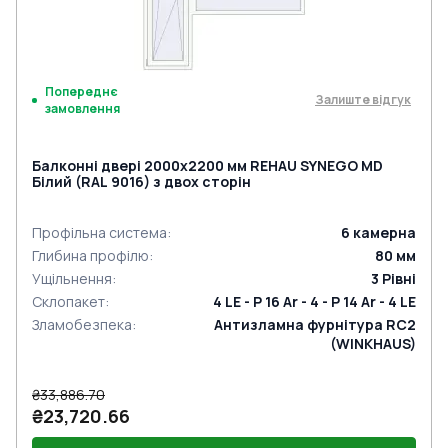
Попереднє
Залиште відгук
замовлення
Балконні двері 2000x2200 мм REHAU SYNEGO MD
Білий (RAL 9016) з двох сторін
Профільна система
:
6
камерна
Глибина профілю
:
80
мм
Ущільнення
:
3
Рівні
Склопакет
:
4 LE - P 16 Ar - 4 - P 14 Ar - 4 LE
Зламобезпека
:
Антизламна фурнітура RC2
(WINKHAUS)
₴33,886.70
₴23,720.66