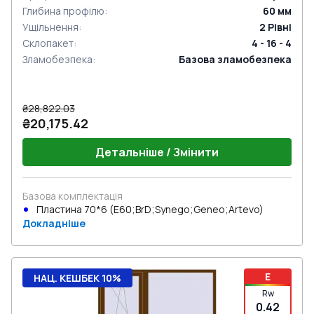
Глибина профілю
:
60
мм
Ущільнення
:
2
Рівні
Склопакет
:
4 - 16 - 4
Зламобезпека
:
Базова зламобезпека
₴28,822.03
₴20,175.42
Детальніше / Змінити
Базова комплектація
Пластина 70*6 (E60;BrD;Synego;Geneo;Artevo)
Докладніше
E
НАЦ. КЕШБЕК 10%
Rw
0.42