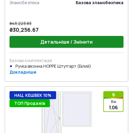
Зламобезпека
:
Базова зламобезпека
₴43,223.83
₴30,256.67
Детальніше / Змінити
Базова комплектація
Ручка віконна HOPPE Штутгарт (Білий)
Докладніше
B
НАЦ. КЕШБЕК 10%
Rw
ТОП Продажів
1.06