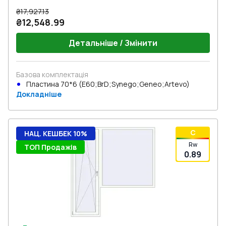
₴17,927.13
₴12,548.99
Детальніше / Змінити
Базова комплектація
Пластина 70*6 (E60;BrD;Synego;Geneo;Artevo)
Докладніше
C
НАЦ. КЕШБЕК 10%
Rw
ТОП Продажів
0.89