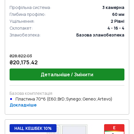
Профільна система
:
3
камерна
Глибина профілю
:
60
мм
Ущільнення
:
2
Рівні
Склопакет
:
4 - 16 - 4
Зламобезпека
:
Базова зламобезпека
₴28,822.03
₴20,175.42
Детальніше / Змінити
Базова комплектація
Пластина 70*6 (E60;BrD;Synego;Geneo;Artevo)
Докладніше
E
НАЦ. КЕШБЕК 10%