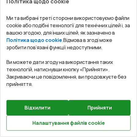
Політика щодо cookie
Балконні двері 1500x2300 мм REHAU Euro 60
BLACK_BROWN з двох сторін
Ми та вибрані треті сторони використовуємо файли
cookie або подібні технології для технічних цілей і, за
Профільна система
:
3
камерна
вашою згодою, для інших цілей, як зазначено в
Глибина профілю
:
60
мм
Політика щодо cookie
.
Відмова в згоді може
Ущільнення
:
2
Рівні
зробити пов’язані функції недоступними.
Склопакет
:
4 - 16 - 4
Зламобезпека
:
Базова зламобезпека
Ви можете дати згоду на використання таких
технологій, натиснувши кнопку «Прийняти».
Закриваючи це повідомлення, ви продовжуєте без
₴25,795.37
прийняття.
₴18,056.76
Детальніше / Змінити
Відхилити
Прийняти
Базова комплектація
Налаштування файлів cookie
Пластина 70*6 (E60;BrD;Synego;Geneo;Artevo)
Розрахуй онлайн
Докладніше