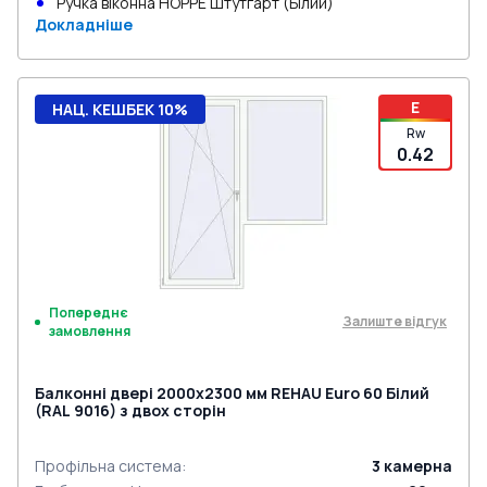
Ручка віконна HOPPE Штутгарт (Білий)
Докладніше
E
НАЦ. КЕШБЕК 10%
Rw
0.42
Попереднє
Залиште відгук
замовлення
Балконні двері 2000x2300 мм REHAU Euro 60 Білий
(RAL 9016) з двох сторін
Профільна система
:
3
камерна