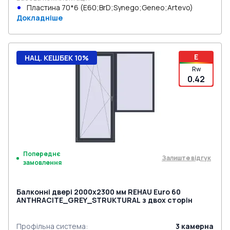
Пластина 70*6 (E60;BrD;Synego;Geneo;Artevo)
Докладніше
E
НАЦ. КЕШБЕК 10%
Rw
0.42
Попереднє
Залиште відгук
замовлення
Балконні двері 2000x2300 мм REHAU Euro 60
ANTHRACITE_GREY_STRUKTURAL з двох сторін
Профільна система
:
3
камерна