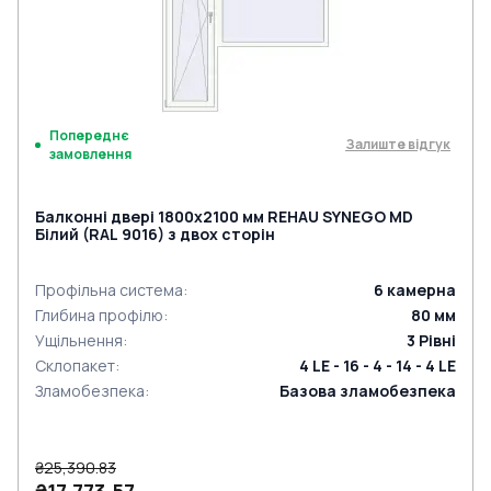
Попереднє
Залиште відгук
замовлення
Балконні двері 1800x2100 мм REHAU SYNEGO MD
Білий (RAL 9016) з двох сторін
Профільна система
:
6
камерна
Глибина профілю
:
80
мм
Ущільнення
:
3
Рівні
Склопакет
:
4 LE - 16 - 4 - 14 - 4 LE
Зламобезпека
:
Базова зламобезпека
₴25,390.83