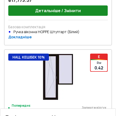
₴17,773.57
Детальніше / Змінити
Базова комплектація
Ручка віконна HOPPE Штутгарт (Білий)
Докладніше
E
НАЦ. КЕШБЕК 10%
Rw
0.42
Попереднє
Залиште відгук
замовлення