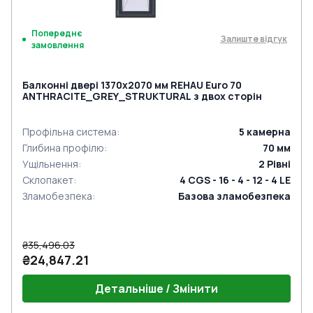
Попереднє
Залиште відгук
замовлення
Балконні двері 1370x2070 мм REHAU Euro 70
ANTHRACITE_GREY_STRUKTURAL з двох сторін
Профільна система
:
5
камерна
Глибина профілю
:
70
мм
Ущільнення
:
2
Рівні
Склопакет
:
4 CGS - 16 - 4 - 12 - 4 LE
Зламобезпека
:
Базова зламобезпека
₴35,496.03
₴24,847.21
Детальніше / Змінити