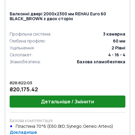
Балконні двері 2000x2300 мм REHAU Euro 60
BLACK_BROWN з двох сторін
Профільна система
:
3
камерна
Глибина профілю
:
60
мм
Ущільнення
:
2
Рівні
Склопакет
:
4 - 16 - 4
Зламобезпека
:
Базова зламобезпека
₴28,822.03
₴20,175.42
Детальніше / Змінити
Базова комплектація
Пластина 70*6 (E60;BrD;Synego;Geneo;Artevo)
Докладніше