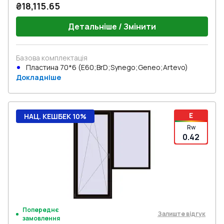
₴18,115.65
Детальніше / Змінити
Базова комплектація
Пластина 70*6 (E60;BrD;Synego;Geneo;Artevo)
Докладніше
E
НАЦ. КЕШБЕК 10%
Rw
0.42
Попереднє
Залиште відгук
замовлення