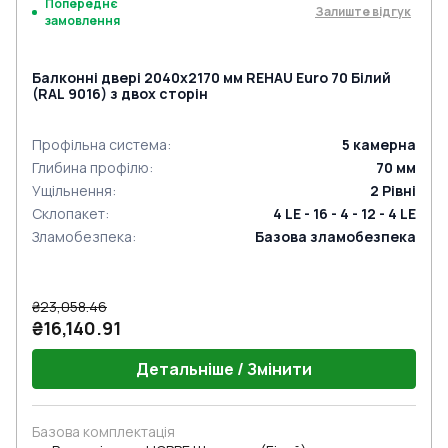
Попереднє
Залиште відгук
замовлення
Балконні двері 2040x2170 мм REHAU Euro 70 Білий
(RAL 9016) з двох сторін
Профільна система
:
5
камерна
Глибина профілю
:
70
мм
Ущільнення
:
2
Рівні
Склопакет
:
4 LE - 16 - 4 - 12 - 4 LE
Зламобезпека
:
Базова зламобезпека
₴23,058.46
₴16,140.91
Детальніше / Змінити
Базова комплектація