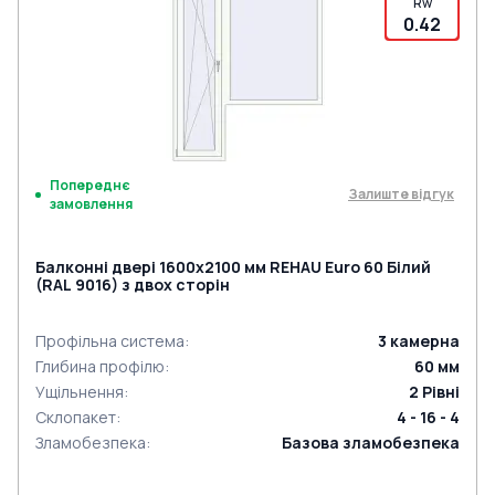
Rw
0.42
Попереднє
Залиште відгук
замовлення
Балконні двері 1600x2100 мм REHAU Euro 60 Білий
(RAL 9016) з двох сторін
Профільна система
:
3
камерна
Глибина профілю
:
60
мм
Ущільнення
:
2
Рівні
Склопакет
:
4 - 16 - 4
Зламобезпека
:
Базова зламобезпека