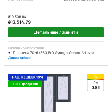
₴19,306.84
₴13,514.79
Детальніше / Змінити
Базова комплектація
Пластина 70*6 (E60;BrD;Synego;Geneo;Artevo)
Докладніше
C
НАЦ. КЕШБЕК 10%
Rw
ТОП Продажів
0.83