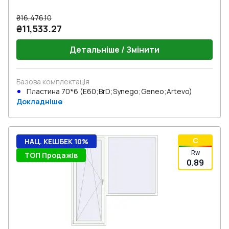
₴16,476.10
₴11,533.27
Детальніше / Змінити
Базова комплектація
Пластина 70*6 (E60;BrD;Synego;Geneo;Artevo)
Докладніше
C
НАЦ. КЕШБЕК 10%
Rw
ТОП Продажів
0.89