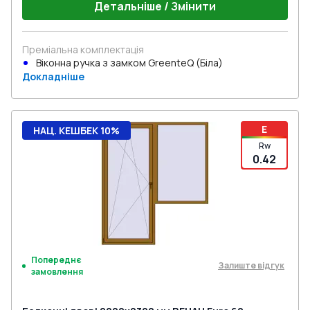
Детальніше / Змінити
Преміальна комплектація
Віконна ручка з замком GreenteQ (Біла)
Докладніше
E
НАЦ. КЕШБЕК 10%
Rw
0.42
Попереднє
Залиште відгук
замовлення