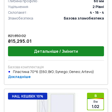
Глибина профілю
:
60
мм
Ущільнення
:
2
Рівні
Склопакет
:
4 - 16 - 4
Зламобезпека
:
Базова зламобезпека
₴21,850.02
₴15,295.01
Детальніше / Змінити
Базова комплектація
Пластина 70*6 (E60;BrD;Synego;Geneo;Artevo)
Докладніше
B
НАЦ. КЕШБЕК 10%
Rw
1.02