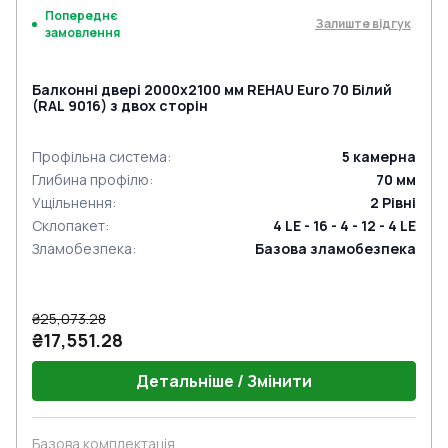
Попереднє
Залиште відгук
замовлення
Балконні двері 2000x2100 мм REHAU Euro 70 Білий
(RAL 9016) з двох сторін
Профільна система
:
5
камерна
Глибина профілю
:
70
мм
Ущільнення
:
2
Рівні
Склопакет
:
4 LE - 16 - 4 - 12 - 4 LE
Зламобезпека
:
Базова зламобезпека
₴25,073.28
₴17,551.28
Детальніше / Змінити
Базова комплектація