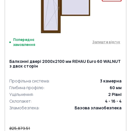
Попереднє
Залиште відгук
замовлення
Балконні двері 2000x2100 мм REHAU Euro 60 WALNUT
з двох сторін
Профільна система
:
3
камерна
Глибина профілю
:
60
мм
Ущільнення
:
2
Рівні
Склопакет
:
4 - 16 - 4
Зламобезпека
:
Базова зламобезпека
₴25,879.51