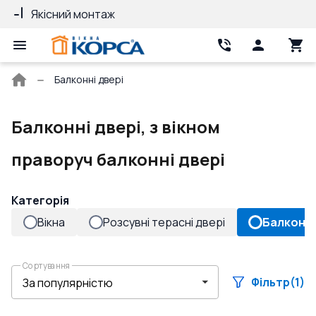
Якісний монтаж
Гарантія 10 ро
Головна
Балконні двері
сторінка
Балконні двері, з вікном
праворуч балконні двері
Категорія
Вікна
Розсувні терасні двері
Балконні
Сортування
Фільтр
(1)