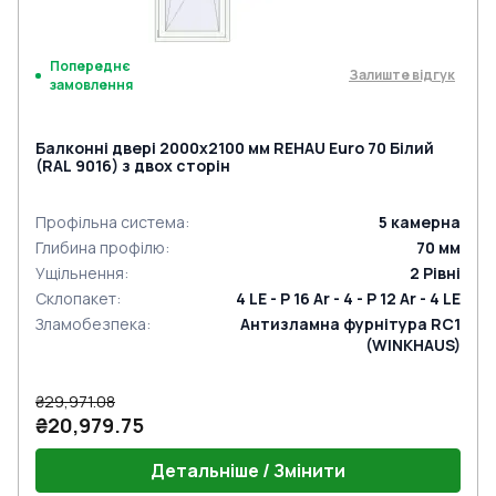
Попереднє
Залиште відгук
замовлення
Балконні двері 2000x2100 мм REHAU Euro 70 Білий
(RAL 9016) з двох сторін
Профільна система
:
5
камерна
Глибина профілю
:
70
мм
Ущільнення
:
2
Рівні
Склопакет
:
4 LE - P 16 Ar - 4 - P 12 Ar - 4 LE
Зламобезпека
:
Антизламна фурнітура RC1
(WINKHAUS)
₴29,971.08
₴20,979.75
Детальніше / Змінити