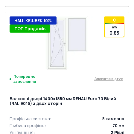
C
НАЦ. КЕШБЕК 10%
Rw
ТОП Продажів
0.85
Попереднє
Залиште відгук
замовлення
Балконні двері 1400x1850 мм REHAU Euro 70 Білий
(RAL 9016) з двох сторін
Профільна система
:
5
камерна
Глибина профілю
:
70
мм
Ущільнення
:
2
Рівні