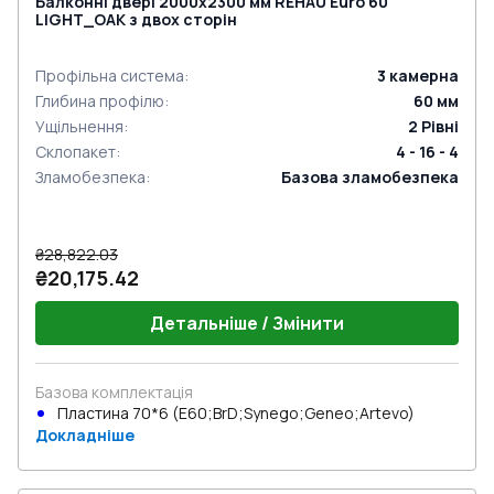
Балконні двері 2000x2300 мм REHAU Euro 60
LIGHT_OAK з двох сторін
Профільна система
:
3
камерна
Глибина профілю
:
60
мм
Ущільнення
:
2
Рівні
Склопакет
:
4 - 16 - 4
Зламобезпека
:
Базова зламобезпека
₴28,822.03
₴20,175.42
Детальніше / Змінити
Базова комплектація
Пластина 70*6 (E60;BrD;Synego;Geneo;Artevo)
Докладніше