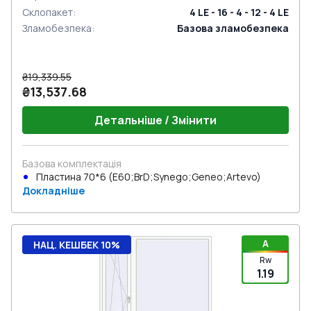
Склопакет
:
4 LE - 16 - 4 - 12 - 4 LE
Зламобезпека
:
Базова зламобезпека
₴19,339.55
₴13,537.68
Детальніше / Змінити
Базова комплектація
Пластина 70*6 (E60;BrD;Synego;Geneo;Artevo)
Докладніше
A
НАЦ. КЕШБЕК 10%
Rw
1.19