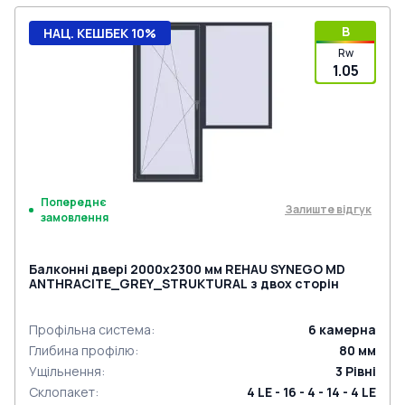
B
НАЦ. КЕШБЕК 10%
Rw
1.05
Попереднє
Залиште відгук
замовлення
Балконні двері 2000x2300 мм REHAU SYNEGO MD
ANTHRACITE_GREY_STRUKTURAL з двох сторін
Профільна система
:
6
камерна
Глибина профілю
:
80
мм
Ущільнення
:
3
Рівні
Склопакет
:
4 LE - 16 - 4 - 14 - 4 LE