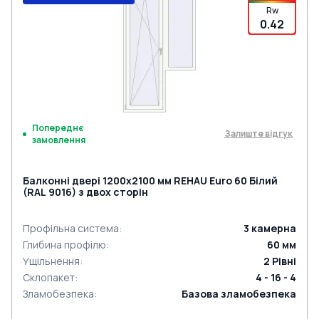
Rw
0.42
Попереднє
Залиште відгук
замовлення
Балконні двері 1200x2100 мм REHAU Euro 60 Білий
(RAL 9016) з двох сторін
Профільна система
:
3
камерна
Глибина профілю
:
60
мм
Ущільнення
:
2
Рівні
Склопакет
:
4 - 16 - 4
Зламобезпека
:
Базова зламобезпека