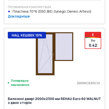
Оптимальна комплектація
Пластина 70*6 (E60;BrD;Synego;Geneo;Artevo)
Докладніше
E
НАЦ. КЕШБЕК 10%
Rw
0.42
Попереднє
Залиште відгук
замовлення
Балконні двері 2000x2300 мм REHAU Euro 60 WALNUT
з двох сторін