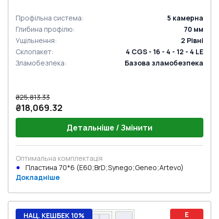
Профільна система
:
5
камерна
Глибина профілю
:
70
мм
Ущільнення
:
2
Рівні
Склопакет
:
4 CGS - 16 - 4 - 12 - 4 LE
Зламобезпека
:
Базова зламобезпека
₴25,813.33
₴18,069.32
Детальніше / Змінити
Оптимальна комплектація
Пластина 70*6 (E60;BrD;Synego;Geneo;Artevo)
Докладніше
E
НАЦ. КЕШБЕК 10%