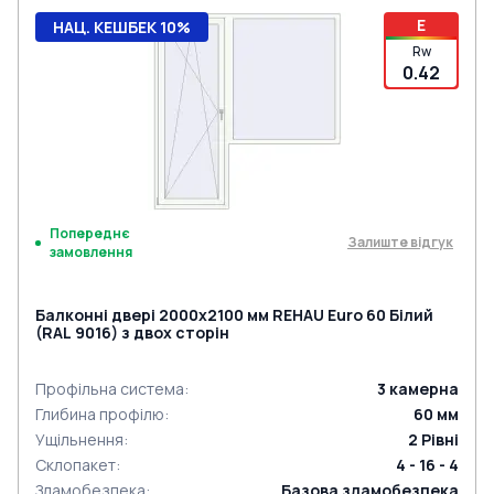
E
НАЦ. КЕШБЕК 10%
Rw
0.42
Попереднє
Залиште відгук
замовлення
Балконні двері 2000x2100 мм REHAU Euro 60 Білий
(RAL 9016) з двох сторін
Профільна система
:
3
камерна
Глибина профілю
:
60
мм
Ущільнення
:
2
Рівні
Склопакет
:
4 - 16 - 4
Зламобезпека
:
Базова зламобезпека