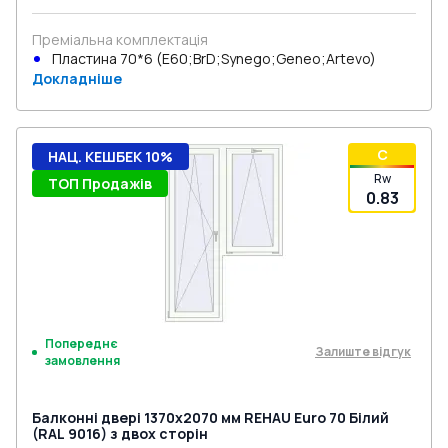
Преміальна комплектація
Пластина 70*6 (E60;BrD;Synego;Geneo;Artevo)
Докладніше
C
НАЦ. КЕШБЕК 10%
Rw
ТОП Продажів
0.83
Попереднє
Залиште відгук
замовлення
Балконні двері 1370x2070 мм REHAU Euro 70 Білий
(RAL 9016) з двох сторін