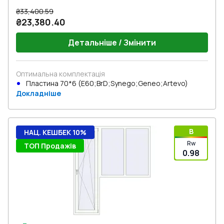
₴33,400.59
₴23,380.40
Детальніше / Змінити
Оптимальна комплектація
Пластина 70*6 (E60;BrD;Synego;Geneo;Artevo)
Докладніше
B
НАЦ. КЕШБЕК 10%
Rw
ТОП Продажів
0.98