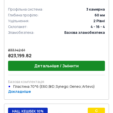
Профільна система
:
3
камерна
Глибина профілю
:
60
мм
Ущільнення
:
2
Рівні
Склопакет
:
4 - 16 - 4
Зламобезпека
:
Базова зламобезпека
₴33,142.61
₴23,199.82
Детальніше / Змінити
Базова комплектація
Пластина 70*6 (E60;BrD;Synego;Geneo;Artevo)
Докладніше
C
НАЦ. КЕШБЕК 10%