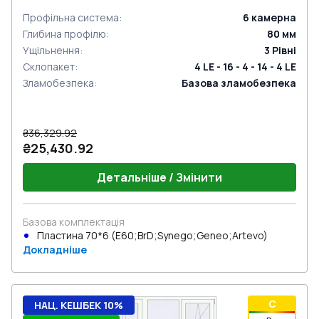
Профільна система
:
6
камерна
Глибина профілю
:
80
мм
Ущільнення
:
3
Рівні
Склопакет
:
4 LE - 16 - 4 - 14 - 4 LE
Зламобезпека
:
Базова зламобезпека
₴36,329.92
₴25,430.92
Детальніше / Змінити
Базова комплектація
Пластина 70*6 (E60;BrD;Synego;Geneo;Artevo)
Докладніше
C
НАЦ. КЕШБЕК 10%