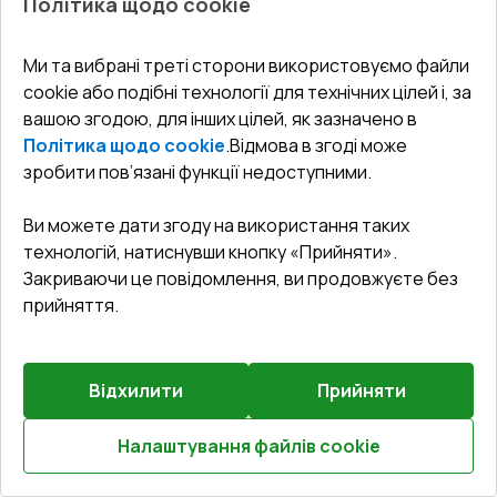
Політика щодо cookie
Балконні двері 2800x2100 мм REHAU Euro 60
ANTHRACITE_GREY_GLATT з двох сторін
Ми та вибрані треті сторони використовуємо файли
cookie або подібні технології для технічних цілей і, за
Профільна система
:
3
камерна
вашою згодою, для інших цілей, як зазначено в
Глибина профілю
:
60
мм
Політика щодо cookie
.
Відмова в згоді може
Ущільнення
:
2
Рівні
зробити пов’язані функції недоступними.
Склопакет
:
4 - 16 - 4
Зламобезпека
:
Базова зламобезпека
Ви можете дати згоду на використання таких
технологій, натиснувши кнопку «Прийняти».
Закриваючи це повідомлення, ви продовжуєте без
₴33,131.08
прийняття.
₴23,191.75
Детальніше / Змінити
Відхилити
Прийняти
Базова комплектація
Налаштування файлів cookie
Пластина 70*6 (E60;BrD;Synego;Geneo;Artevo)
Розрахуй онлайн
Докладніше