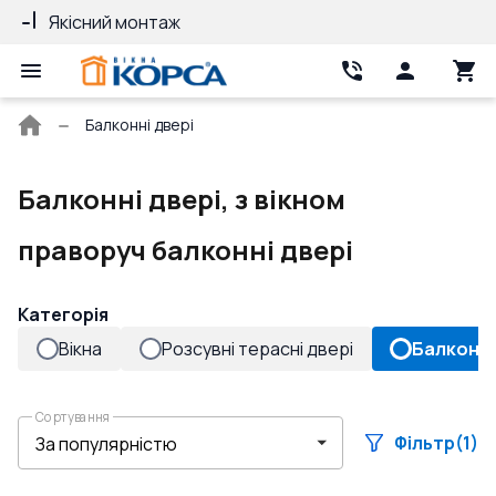
існий монтаж
Гарантія 10 років
Головна
Балконні двері
сторінка
Балконні двері, з вікном
праворуч балконні двері
Категорія
Вікна
Розсувні терасні двері
Балконні
Сортування
Фільтр
(1)