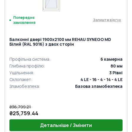
Попереднє
Залиште відгук
замовлення
Балконні двері 1900x2100 мм REHAU SYNEGO MD
Білий (RAL 9016) з двох сторін
Профільна система
:
6
камерна
Глибина профілю
:
80
мм
Ущільнення
:
3
Рівні
Склопакет
:
4 LE - 16 - 4 - 14 - 4 LE
Зламобезпека
:
Базова зламобезпека
₴36,799.21
₴25,759.44
Детальніше / Змінити