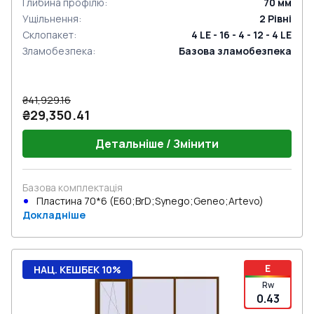
Глибина профілю
:
70
мм
Ущільнення
:
2
Рівні
Склопакет
:
4 LE - 16 - 4 - 12 - 4 LE
Зламобезпека
:
Базова зламобезпека
₴41,929.16
₴29,350.41
Детальніше / Змінити
Базова комплектація
Пластина 70*6 (E60;BrD;Synego;Geneo;Artevo)
Докладніше
E
НАЦ. КЕШБЕК 10%
Rw
0.43