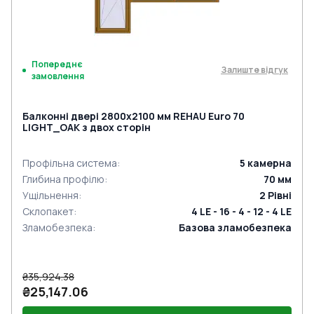
Попереднє
Залиште відгук
замовлення
Балконні двері 2800x2100 мм REHAU Euro 70
LIGHT_OAK з двох сторін
Профільна система
:
5
камерна
Глибина профілю
:
70
мм
Ущільнення
:
2
Рівні
Склопакет
:
4 LE - 16 - 4 - 12 - 4 LE
Зламобезпека
:
Базова зламобезпека
₴35,924.38
₴25,147.06