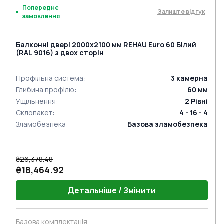
Попереднє
Залиште відгук
замовлення
Балконні двері 2000x2100 мм REHAU Euro 60 Білий
(RAL 9016) з двох сторін
Профільна система
:
3
камерна
Глибина профілю
:
60
мм
Ущільнення
:
2
Рівні
Склопакет
:
4 - 16 - 4
Зламобезпека
:
Базова зламобезпека
₴26,378.48
₴18,464.92
Детальніше / Змінити
Базова комплектація