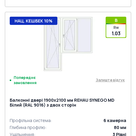
B
НАЦ. КЕШБЕК 10%
Rw
1.03
Попереднє
Залиште відгук
замовлення
Балконні двері 1900x2100 мм REHAU SYNEGO MD
Білий (RAL 9016) з двох сторін
Профільна система
:
6
камерна
Глибина профілю
:
80
мм
Ущільнення
:
3
Рівні