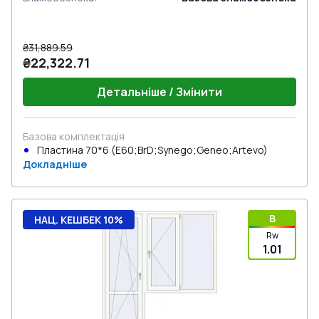
₴31,889.59
₴22,322.71
Детальніше / Змінити
Базова комплектація
Пластина 70*6 (E60;BrD;Synego;Geneo;Artevo)
Докладніше
B
НАЦ. КЕШБЕК 10%
Rw
1.01