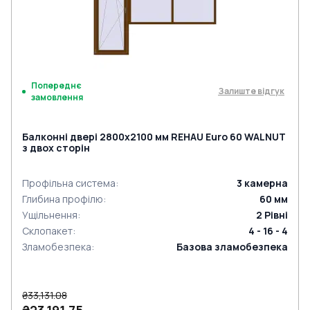
Попереднє
Залиште відгук
замовлення
Балконні двері 2800x2100 мм REHAU Euro 60 WALNUT
з двох сторін
Профільна система
:
3
камерна
Глибина профілю
:
60
мм
Ущільнення
:
2
Рівні
Склопакет
:
4 - 16 - 4
Зламобезпека
:
Базова зламобезпека
₴33,131.08