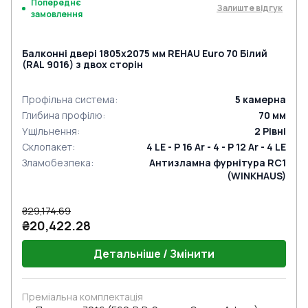
Попереднє
Залиште відгук
замовлення
Балконні двері 1805x2075 мм REHAU Euro 70 Білий
(RAL 9016) з двох сторін
Профільна система
:
5
камерна
Глибина профілю
:
70
мм
Ущільнення
:
2
Рівні
Склопакет
:
4 LE - P 16 Ar - 4 - P 12 Ar - 4 LE
Зламобезпека
:
Антизламна фурнітура RC1
(WINKHAUS)
₴29,174.69
₴20,422.28
Детальніше / Змінити
Преміальна комплектація