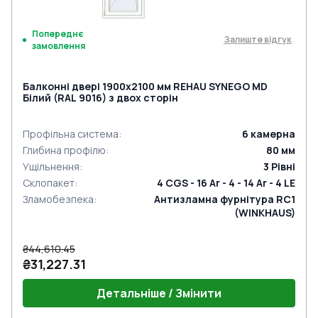
Попереднє
Залиште відгук
замовлення
Балконні двері 1900x2100 мм REHAU SYNEGO MD
Білий (RAL 9016) з двох сторін
Профільна система
:
6
камерна
Глибина профілю
:
80
мм
Ущільнення
:
3
Рівні
Склопакет
:
4 CGS - 16 Ar - 4 - 14 Ar - 4 LE
Зламобезпека
:
Антизламна фурнітура RC1
(WINKHAUS)
₴44,610.45
₴31,227.31
Детальніше / Змінити