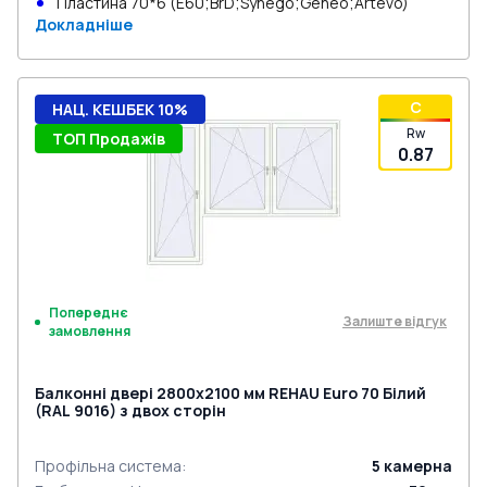
Пластина 70*6 (E60;BrD;Synego;Geneo;Artevo)
Докладніше
C
НАЦ. КЕШБЕК 10%
Rw
ТОП Продажів
0.87
Попереднє
Залиште відгук
замовлення
Балконні двері 2800x2100 мм REHAU Euro 70 Білий
(RAL 9016) з двох сторін
Профільна система
:
5
камерна