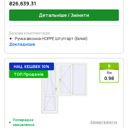
₴26,839.31
Детальніше / Змінити
Базова комплектація
Ручка віконна HOPPE Штутгарт (Білий)
Докладніше
B
НАЦ. КЕШБЕК 10%
Rw
ТОП Продажів
0.98
Попереднє
Залиште відгук
замовлення