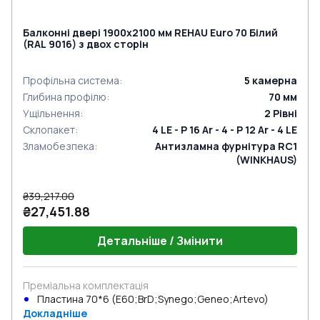
Балконні двері 1900x2100 мм REHAU Euro 70 Білий
(RAL 9016) з двох сторін
Профільна система
:
5
камерна
Глибина профілю
:
70
мм
Ущільнення
:
2
Рівні
Склопакет
:
4 LE - P 16 Ar - 4 - P 12 Ar - 4 LE
Зламобезпека
:
Антизламна фурнітура RC1
(WINKHAUS)
₴39,217.00
₴27,451.88
Детальніше / Змінити
Преміальна комплектація
Пластина 70*6 (E60;BrD;Synego;Geneo;Artevo)
Докладніше