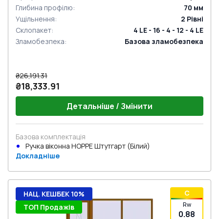
Глибина профілю
:
70
мм
Ущільнення
:
2
Рівні
Склопакет
:
4 LE - 16 - 4 - 12 - 4 LE
Зламобезпека
:
Базова зламобезпека
₴26,191.31
₴18,333.91
Детальніше / Змінити
Базова комплектація
Ручка віконна HOPPE Штутгарт (Білий)
Докладніше
C
НАЦ. КЕШБЕК 10%
Rw
ТОП Продажів
0.88