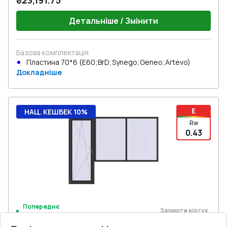
₴23,191.75
Детальніше / Змінити
Базова комплектація
Пластина 70*6 (E60;BrD;Synego;Geneo;Artevo)
Докладніше
E
НАЦ. КЕШБЕК 10%
Rw
0.43
Попереднє
Залиште відгук
замовлення