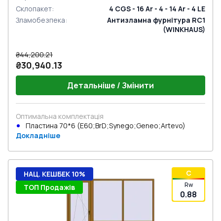
Склопакет
:
4 CGS - 16 Ar - 4 - 14 Ar - 4 LE
Зламобезпека
:
Антизламна фурнітура RC1
(WINKHAUS)
₴44,200.21
₴30,940.13
Детальніше / Змінити
Оптимальна комплектація
Пластина 70*6 (E60;BrD;Synego;Geneo;Artevo)
Докладніше
C
НАЦ. КЕШБЕК 10%
Rw
ТОП Продажів
0.88