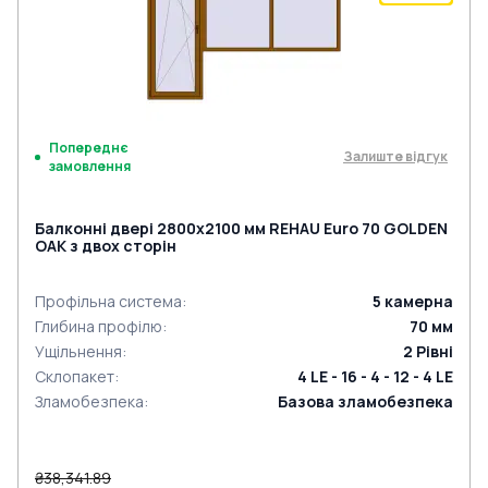
Попереднє
Залиште відгук
замовлення
Балконні двері 2800x2100 мм REHAU Euro 70 GOLDEN
OAK з двох сторін
Профільна система
:
5
камерна
Глибина профілю
:
70
мм
Ущільнення
:
2
Рівні
Склопакет
:
4 LE - 16 - 4 - 12 - 4 LE
Зламобезпека
:
Базова зламобезпека
₴38,341.89