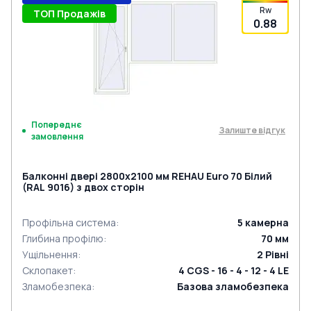
Rw
ТОП Продажів
0.88
Попереднє
Залиште відгук
замовлення
Балконні двері 2800x2100 мм REHAU Euro 70 Білий
(RAL 9016) з двох сторін
Профільна система
:
5
камерна
Глибина профілю
:
70
мм
Ущільнення
:
2
Рівні
Склопакет
:
4 CGS - 16 - 4 - 12 - 4 LE
Зламобезпека
:
Базова зламобезпека