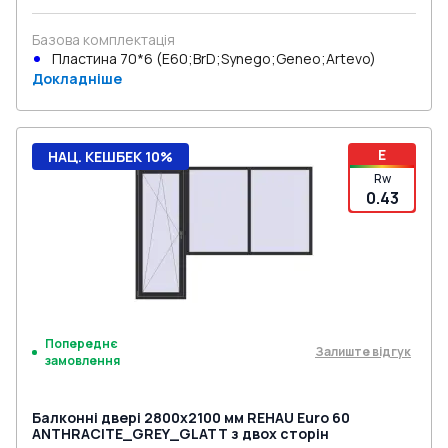
Базова комплектація
Пластина 70*6 (E60;BrD;Synego;Geneo;Artevo)
Докладніше
E
НАЦ. КЕШБЕК 10%
Rw
0.43
Попереднє
Залиште відгук
замовлення
Балконні двері 2800x2100 мм REHAU Euro 60
ANTHRACITE_GREY_GLATT з двох сторін