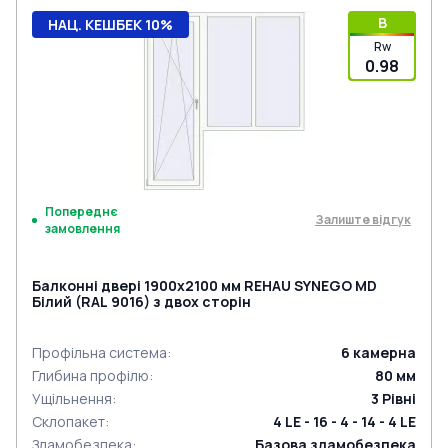
B
НАЦ. КЕШБЕК 10%
Rw
0.98
Попереднє
Залиште відгук
замовлення
Балконні двері 1900x2100 мм REHAU SYNEGO MD
Білий (RAL 9016) з двох сторін
Профільна система
:
6
камерна
Глибина профілю
:
80
мм
Ущільнення
:
3
Рівні
Склопакет
:
4 LE - 16 - 4 - 14 - 4 LE
Зламобезпека
:
Базова зламобезпека