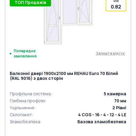
Rw
ТОП Продажів
0.82
Попереднє
Залиште відгук
замовлення
Балконні двері 1900x2100 мм REHAU Euro 70 Білий
(RAL 9016) з двох сторін
Профільна система
:
5
камерна
Глибина профілю
:
70
мм
Ущільнення
:
2
Рівні
Склопакет
:
4 CGS - 16 - 4 - 12 - 4 LE
Зламобезпека
:
Базова зламобезпека