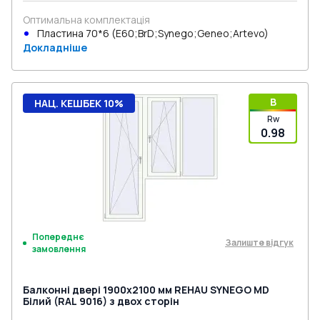
Оптимальна комплектація
Пластина 70*6 (E60;BrD;Synego;Geneo;Artevo)
Докладніше
B
НАЦ. КЕШБЕК 10%
Rw
0.98
Попереднє
Залиште відгук
замовлення
Балконні двері 1900x2100 мм REHAU SYNEGO MD
Білий (RAL 9016) з двох сторін