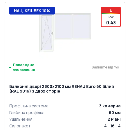
E
НАЦ. КЕШБЕК 10%
Rw
0.43
Попереднє
Залиште відгук
замовлення
Балконні двері 2800x2100 мм REHAU Euro 60 Білий
(RAL 9016) з двох сторін
Профільна система
:
3
камерна
Глибина профілю
:
60
мм
Ущільнення
:
2
Рівні
Склопакет
:
4 - 16 - 4