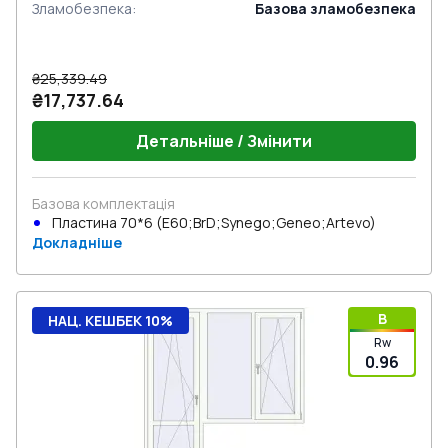
Зламобезпека
:
Базова зламобезпека
₴25,339.49
₴17,737.64
Детальніше / Змінити
Базова комплектація
Пластина 70*6 (E60;BrD;Synego;Geneo;Artevo)
Докладніше
B
НАЦ. КЕШБЕК 10%
Rw
0.96