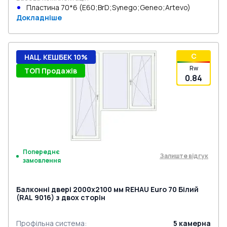
Пластина 70*6 (E60;BrD;Synego;Geneo;Artevo)
Докладніше
C
НАЦ. КЕШБЕК 10%
Rw
ТОП Продажів
0.84
Попереднє
Залиште відгук
замовлення
Балконні двері 2000x2100 мм REHAU Euro 70 Білий
(RAL 9016) з двох сторін
Профільна система
:
5
камерна