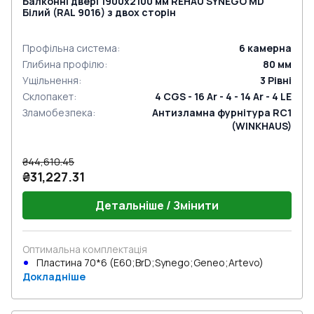
Балконні двері 1900x2100 мм REHAU SYNEGO MD
Білий (RAL 9016) з двох сторін
Профільна система
:
6
камерна
Глибина профілю
:
80
мм
Ущільнення
:
3
Рівні
Склопакет
:
4 CGS - 16 Ar - 4 - 14 Ar - 4 LE
Зламобезпека
:
Антизламна фурнітура RC1
(WINKHAUS)
₴44,610.45
₴31,227.31
Детальніше / Змінити
Оптимальна комплектація
Пластина 70*6 (E60;BrD;Synego;Geneo;Artevo)
Докладніше