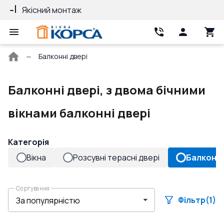
Якісний монтаж
Гарантія 10 ро
Головна
Балконні двері
сторінка
Балконні двері, з двома бічними
вікнами балконні двері
Категорія
Вікна
Розсувні терасні двері
Балконні
Сортування
Фільтр
(1)