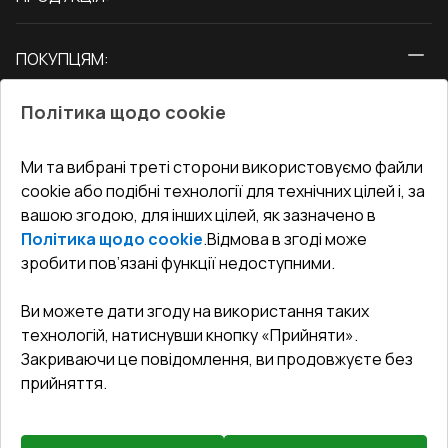
Вікна
ПОКУПЦЯМ:
Двері
Про нас
Балкони
Політика щодо cookie
СЕРВІС ТА ОБЛУГОВУВАННЯ:
Акції
Тераси
Доставка і Оплата
Блог
Ми та вибрані треті сторони використовуємо файли
КОНТАКТИ
cookie або подібні технології для технічних цілей і, за
Гарантія та Сервіс
Адреса гіпермаркета
вашою згодою, для інших цілей, як зазначено в
Офіс
:
Україна, м. Вінниця, вул. Келецька 60 кв. 61
Повернення товару
Як правильно заміряти вікна
Політика щодо cookie
.
Відмова в згоді може
Договір публічної оферти
undefined(undefined)
зробити пов’язані функції недоступними.
Співпраця з нами
i.mgr3@korsa.ua
Ви можете дати згоду на використання таких
технологій, натиснувши кнопку «Прийняти».
Закриваючи це повідомлення, ви продовжуєте без
прийняття.