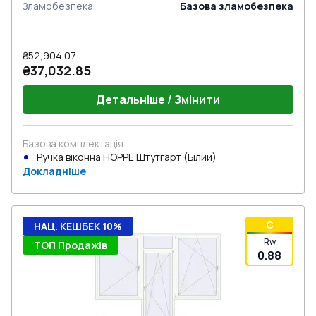
Зламобезпека
:
Базова зламобезпека
₴52,904.07
₴37,032.85
Детальніше / Змінити
Базова комплектація
Ручка віконна HOPPE Штутгарт (Білий)
Докладніше
C
НАЦ. КЕШБЕК 10%
Rw
ТОП Продажів
0.88