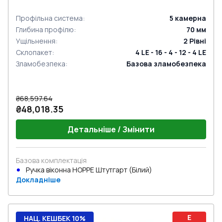
Профільна система
:
5
камерна
Глибина профілю
:
70
мм
Ущільнення
:
2
Рівні
Склопакет
:
4 LE - 16 - 4 - 12 - 4 LE
Зламобезпека
:
Базова зламобезпека
₴68,597.64
₴48,018.35
Детальніше / Змінити
Базова комплектація
Ручка віконна HOPPE Штутгарт (Білий)
Докладніше
E
НАЦ. КЕШБЕК 10%