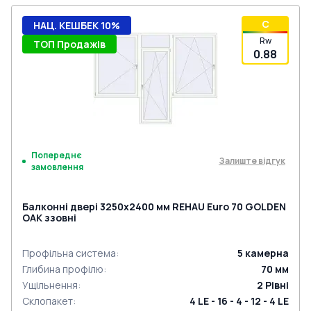
C
НАЦ. КЕШБЕК 10%
Rw
ТОП Продажів
0.88
Попереднє
Залиште відгук
замовлення
Балконні двері 3250x2400 мм REHAU Euro 70 GOLDEN
OAK ззовні
Профільна система
:
5
камерна
Глибина профілю
:
70
мм
Ущільнення
:
2
Рівні
Склопакет
:
4 LE - 16 - 4 - 12 - 4 LE