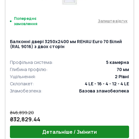
Попереднє
Залиште відгук
замовлення
Балконні двері 3250x2400 мм REHAU Euro 70 Білий
(RAL 9016) з двох сторін
Профільна система
:
5
камерна
Глибина профілю
:
70
мм
Ущільнення
:
2
Рівні
Склопакет
:
4 LE - 16 - 4 - 12 - 4 LE
Зламобезпека
:
Базова зламобезпека
₴46,899.20
₴32,829.44
Детальніше / Змінити