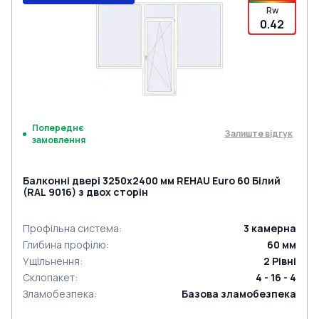
Rw
0.42
Попереднє
Залиште відгук
замовлення
Балконні двері 3250x2400 мм REHAU Euro 60 Білий
(RAL 9016) з двох сторін
Профільна система
:
3
камерна
Глибина профілю
:
60
мм
Ущільнення
:
2
Рівні
Склопакет
:
4 - 16 - 4
Зламобезпека
:
Базова зламобезпека