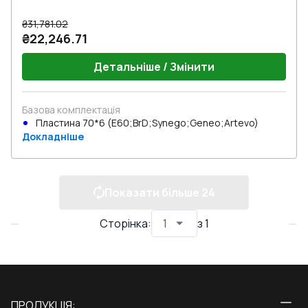
₴31,781.02
₴22,246.71
Детальніше / Змінити
Базова комплектація
Пластина 70*6 (E60;BrD;Synego;Geneo;Artevo)
Докладніше
Показати більше
24
Сторінка
:
з
1
ПРОДУКЦІЯ: