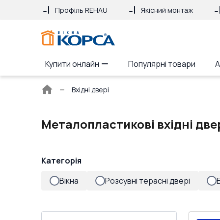
Профіль REHAU
Якісний монтаж
Купити онлайн
Популярні товари
А
Головна
Вхідні двері
сторінка
Металопластикові вхідні двер
Категорія
Вікна
Розсувні терасні двері