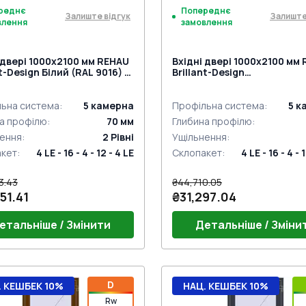
реднє
Попереднє
Залиште відгук
Залиште
влення
замовлення
 двері 1000x2100 мм REHAU
Вхідні двері 1000x2100 мм
nt-Design Білий (RAL 9016) з
Brillant-Design
торін
ANTHRACITE_GREY_STRUK
з двох сторін
ьна система
:
5
камерна
Профільна система
:
5
к
а профілю
:
70
мм
Глибина профілю
:
ення
:
2
Рівні
Ущільнення
:
акет
:
4 LE - 16 - 4 - 12 - 4 LE
Склопакет
:
4 LE - 16 - 4 - 
3.43
₴44,710.05
51.41
₴31,297.04
етальніше / Змінити
Детальніше / Зміни
г 24mm (BrD)
Поріг 24mm (BrD)
D
. КЕШБЕК 10%
НАЦ. КЕШБЕК 10%
ний гарнітур VICTORY MEDOS
Дверний гарнітур VICTOR
Rw