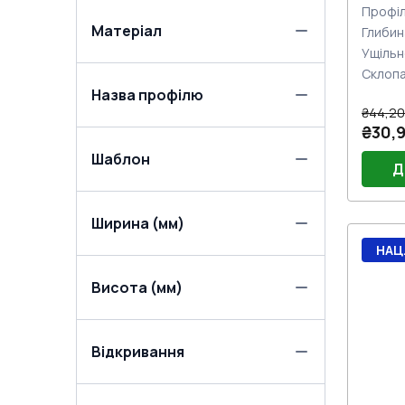
Профіл
Матеріал
Глибин
Ущільн
Склоп
Назва профілю
₴44,20
₴30,
Шаблон
Д
Ширина (мм)
Порі
НАЦ
Двер
(Біли
Двер
Висота (мм)
Jocke
Замо
нажи
Відкривання