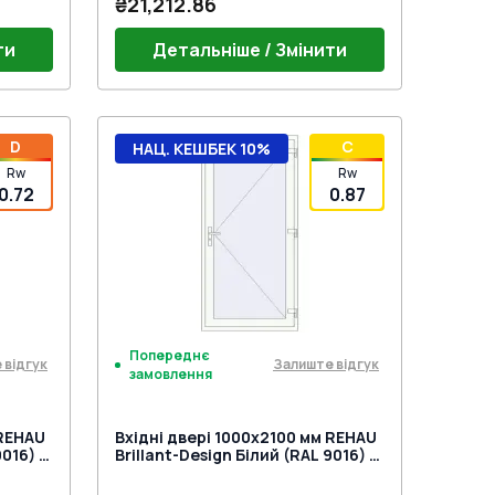
₴21,212.86
ти
Детальніше / Змінити
Поріг 24mm (E60)
D
C
НАЦ. КЕШБЕК 10%
Y MEDOS
Дверний гарнітур VICTORY MEDOS
Rw
Rw
DOS
(Білий)
Дверна петля Європа MEDOS
0.72
0.87
) під
Jocker біла (E60;BrD)
Замок на три точки (SECURY) під
нажимну ручку
Попереднє
 відгук
Залиште відгук
замовлення
 REHAU
Вхідні двері 1000x2100 мм REHAU
016) з
Brillant-Design Білий (RAL 9016) з
двох сторін