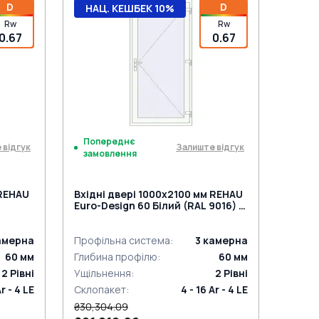
D
D
НАЦ. КЕШБЕК 10%
Rw
Rw
0.67
0.67
Попереднє
 відгук
Залиште відгук
замовлення
 REHAU
Вхідні двері 1000x2100 мм REHAU
Euro-Design 60 Білий (RAL 9016) з
TURAL
двох сторін
амерна
Профільна система
:
3
камерна
60
мм
Глибина профілю
:
60
мм
2
Рівні
Ущільнення
:
2
Рівні
Ar - 4 LE
Склопакет
:
4 - 16 Ar - 4 LE
₴30,304.09