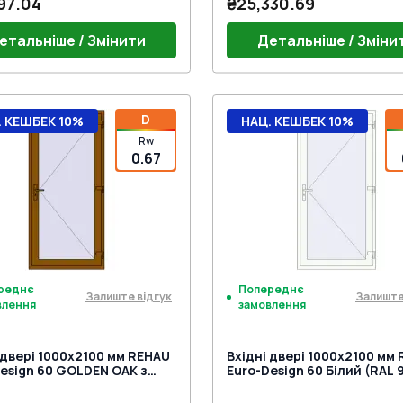
97.04
₴25,330.69
етальніше / Змінити
Детальніше / Зміни
г 24mm (BrD)
Поріг 24mm (E60)
D
. КЕШБЕК 10%
НАЦ. КЕШБЕК 10%
ний гарнітур VICTORY MEDOS
Дверний гарнітур VICTOR
Rw
й)
на петля Європа MEDOS
(Білий)
Дверна петля Європа ME
0.67
r біла (E60;BrD)
к на три точки (SECURY) під
Jocker біла (E60;BrD)
Замок на три точки (SECURY
мну ручку
нажимну ручку
реднє
Попереднє
Залиште відгук
Залиште
влення
замовлення
 двері 1000x2100 мм REHAU
Вхідні двері 1000x2100 мм
esign 60 GOLDEN OAK з
Euro-Design 60 Білий (RAL 9
торін
двох сторін