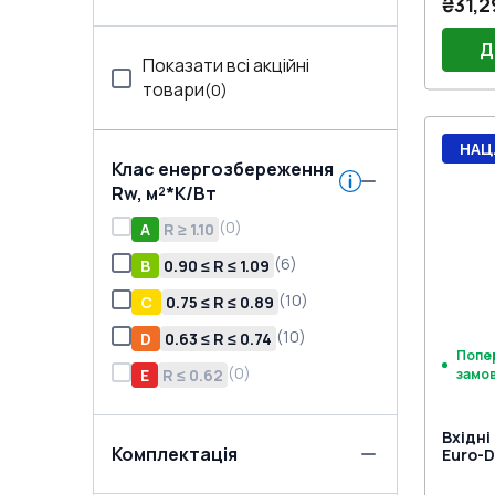
₴31,2
Д
Показати всі акційні
товари
(
0
)
Порі
НАЦ
Двер
Клас енергозбереження
(Біли
Двер
Rw, м²*K/Вт
Jocke
Замо
(
0
)
нажи
A
R ≥ 1.10
(
6
)
B
0.90 ≤ R ≤ 1.09
(
10
)
C
0.75 ≤ R ≤ 0.89
(
10
)
D
0.63 ≤ R ≤ 0.74
Попе
(
0
)
E
R ≤ 0.62
замо
Вхідні
Комплектація
Euro-D
двох с