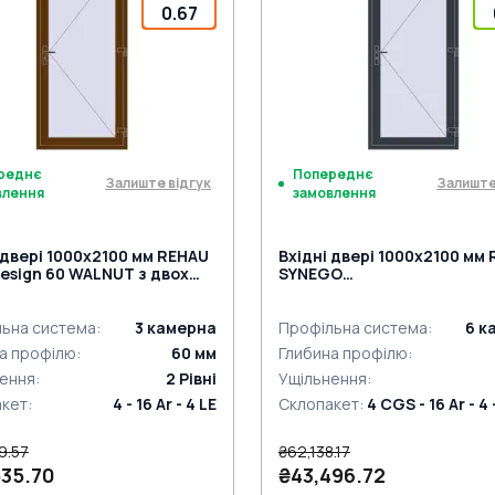
й)
на петля Європа MEDOS
(Білий)
Дверна петля Європа ME
0.67
r біла (E60;BrD)
к на три точки (SECURY) під
Jocker біла (E60;BrD)
Замок на три точки (SECURY
мну ручку
нажимну ручку
реднє
Попереднє
Залиште відгук
Залиште
влення
замовлення
 двері 1000x2100 мм REHAU
Вхідні двері 1000x2100 мм
esign 60 WALNUT з двох
SYNEGO
н
ANTHRACITE_GREY_STRUK
з двох сторін
ьна система
:
3
камерна
Профільна система
:
6
к
а профілю
:
60
мм
Глибина профілю
:
ення
:
2
Рівні
Ущільнення
:
акет
:
4 - 16 Ar - 4 LE
Склопакет
:
4 CGS - 16 Ar - 4 -
9.57
₴62,138.17
535.70
₴43,496.72