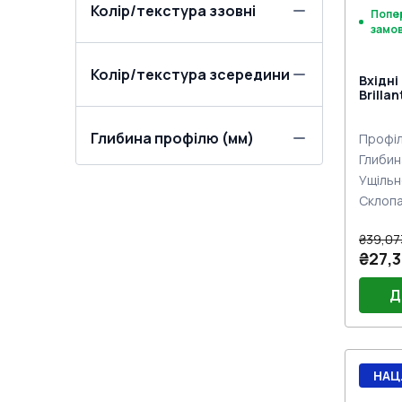
Колір/текстура ззовні
Попе
замо
Колір/текстура зсередини
Вхідні
Brilla
двох с
Глибина профілю (мм)
Профіл
Глибин
Ущільн
Склоп
₴39,07
₴27,3
Д
Порі
НАЦ
Двер