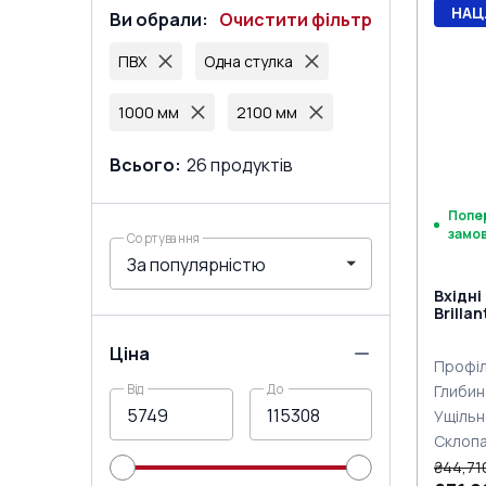
НАЦ
Ви обрали
:
Очистити фільтр
ПВХ
Одна стулка
1000 мм
2100 мм
Всього
:
26
продуктів
Попе
замо
Сортування
Вхідні
Brilla
ANTHR
ззовні
Ціна
Профіл
Від
До
Глибин
Ущільн
Склоп
₴44,71