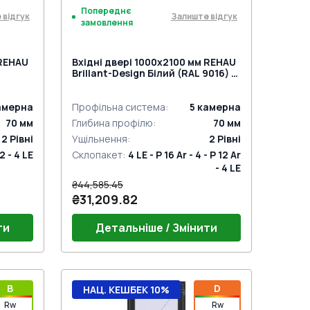
Попереднє
 відгук
Залиште відгук
замовлення
 REHAU
Вхідні двері 1000x2100 мм REHAU
Brillant-Design Білий (RAL 9016) з
TURAL
двох сторін
амерна
Профільна система
:
5
камерна
70
мм
Глибина профілю
:
70
мм
2
Рівні
Ущільнення
:
2
Рівні
12 - 4 LE
Склопакет
:
4 LE - P 16 Ar - 4 - P 12 Ar
- 4 LE
₴44,585.45
₴31,209.82
ти
Детальніше / Змінити
Поріг 24mm (BrD)
B
D
НАЦ. КЕШБЕК 10%
Y MEDOS
Дверний гарнітур BLAUGELB
Rw
Rw