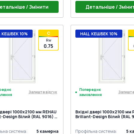
етальніше / Змінити
Детальніше / Зміни
г 24mm (E60)
Поріг 20mm (SYNEGO)
C
. КЕШБЕК 10%
НАЦ. КЕШБЕК 10%
ний гарнітур VICTORY MEDOS
Дверний гарнітур HOPPE L
Rw
й)
на петля Європа MEDOS
(білий)
Дверна петля Dr.Hahn KTV 
0.75
r біла (E60;BrD)
к на три точки (SECURY) під
біла (Synego)
Замок на три точки (SECUR
мну ручку
AUTOMATIC) під нажимну р
реднє
Попереднє
Залиште відгук
Залиште
влення
замовлення
 двері 1000x2100 мм REHAU
Вхідні двері 1000x2100 мм
nt-Design Білий (RAL 9016) з
Brillant-Design Білий (RAL 9
торін
двох сторін
ьна система
:
5
камерна
Профільна система
:
5
к