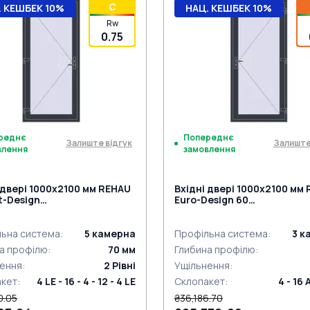
C
. КЕШБЕК 10%
НАЦ. КЕШБЕК 10%
Rw
0.75
реднє
Попереднє
Залиште відгук
Залиште
влення
замовлення
 двері 1000x2100 мм REHAU
Вхідні двері 1000x2100 мм
nt-Design
Euro-Design 60
ACITE_GREY_STRUKTURAL
ANTHRACITE_GREY_STRUK
ззовні
ьна система
:
5
камерна
Профільна система
:
3
к
а профілю
:
70
мм
Глибина профілю
:
ення
:
2
Рівні
Ущільнення
:
акет
:
4 LE - 16 - 4 - 12 - 4 LE
Склопакет
:
4 - 16 
0.05
₴36,186.70