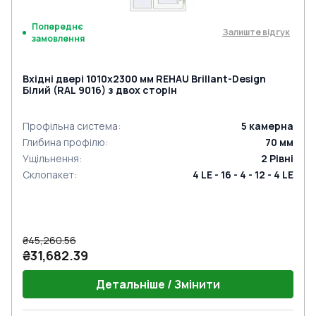
Попереднє
Залиште відгук
замовлення
Вхідні двері 1010x2300 мм REHAU Brillant-Design
Білий (RAL 9016) з двох сторін
Профільна система
:
5
камерна
Глибина профілю
:
70
мм
Ущільнення
:
2
Рівні
Склопакет
:
4 LE - 16 - 4 - 12 - 4 LE
₴45,260.56
₴31,682.39
Детальніше / Змінити