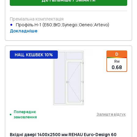
Преміальна комплектація
Профіль Н-1 (E60;BrD;Synego;Geneo;Artevo)
Докладніше
D
НАЦ. КЕШБЕК 10%
Rw
0.68
Попереднє
Залиште відгук
замовлення
Вхідні двері 1400x2500 мм REHAU Euro-Design 60