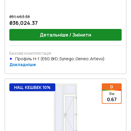
₴51,463.38
₴36,024.37
Детальніше / Змінити
Базова комплектація
Профіль Н-1 (E60;BrD;Synego;Geneo;Artevo)
Докладніше
D
НАЦ. КЕШБЕК 10%
Rw
0.67