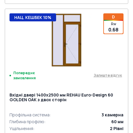
D
НАЦ. КЕШБЕК 10%
Rw
0.68
Попереднє
Залиште відгук
замовлення
Вхідні двері 1400x2500 мм REHAU Euro-Design 60
GOLDEN OAK з двох сторін
Профільна система
:
3
камерна
Глибина профілю
:
60
мм
Ущільнення
:
2
Рівні