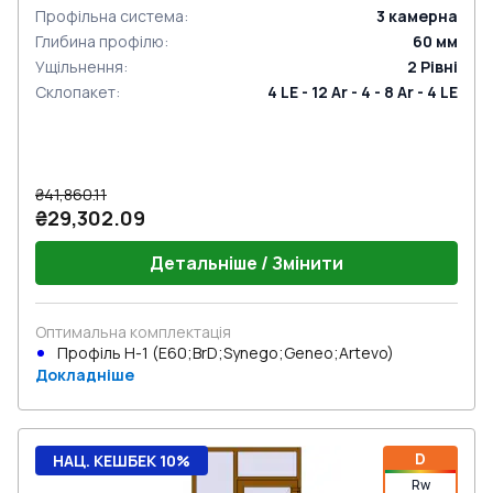
Профільна система
:
3
камерна
Глибина профілю
:
60
мм
Ущільнення
:
2
Рівні
Склопакет
:
4 LE - 12 Ar - 4 - 8 Ar - 4 LE
₴41,860.11
₴29,302.09
Детальніше / Змінити
Оптимальна комплектація
Профіль Н-1 (E60;BrD;Synego;Geneo;Artevo)
Докладніше
D
НАЦ. КЕШБЕК 10%
Rw