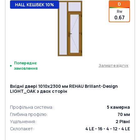
D
НАЦ. КЕШБЕК 10%
Rw
0.67
Попереднє
Залиште відгук
замовлення
Вхідні двері 1010x2300 мм REHAU Brillant-Design
LIGHT_OAK з двох сторін
Профільна система
:
5
камерна
Глибина профілю
:
70
мм
Ущільнення
:
2
Рівні
Склопакет
:
4 LE - 16 - 4 - 12 - 4 LE