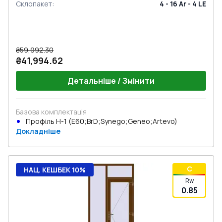
Склопакет
:
4 - 16 Ar - 4 LE
₴59,992.30
₴41,994.62
Детальніше / Змінити
Базова комплектація
Профіль Н-1 (E60;BrD;Synego;Geneo;Artevo)
Докладніше
C
НАЦ. КЕШБЕК 10%
Rw
0.85