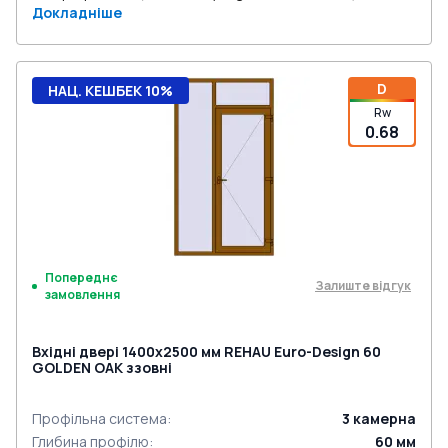
Докладніше
D
НАЦ. КЕШБЕК 10%
Rw
0.68
Попереднє
Залиште відгук
замовлення
Вхідні двері 1400x2500 мм REHAU Euro-Design 60
GOLDEN OAK ззовні
Профільна система
:
3
камерна
Глибина профілю
:
60
мм