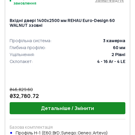
Залиште відгук
замовлення
Вхідні двері 1400x2500 мм REHAU Euro-Design 60
WALNUT ззовні
Профільна система
:
3
камерна
Глибина профілю
:
60
мм
Ущільнення
:
2
Рівні
Склопакет
:
4 - 16 Ar - 4 LE
₴46,829.60
₴32,780.72
Детальніше / Змінити
Базова комплектація
Профіль Н-1 (E60;BrD;Synego;Geneo;Artevo)