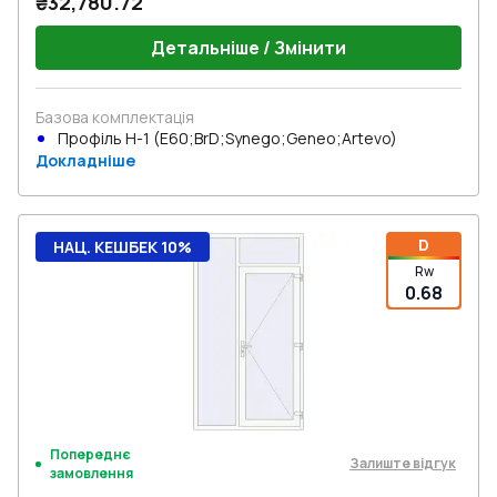
₴32,780.72
Детальніше / Змінити
Базова комплектація
Профіль Н-1 (E60;BrD;Synego;Geneo;Artevo)
Докладніше
D
НАЦ. КЕШБЕК 10%
Rw
0.68
Попереднє
Залиште відгук
замовлення