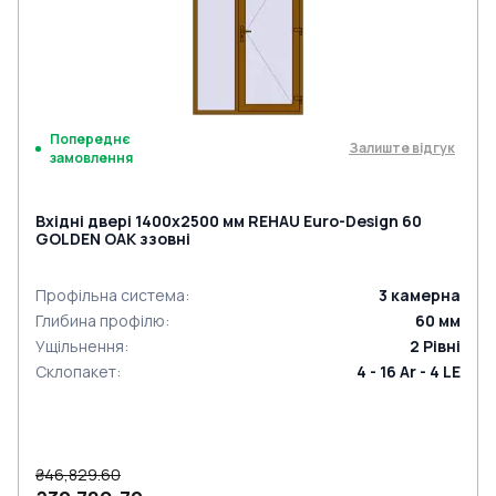
Попереднє
Залиште відгук
замовлення
Вхідні двері 1400x2500 мм REHAU Euro-Design 60
GOLDEN OAK ззовні
Профільна система
:
3
камерна
Глибина профілю
:
60
мм
Ущільнення
:
2
Рівні
Склопакет
:
4 - 16 Ar - 4 LE
₴46,829.60