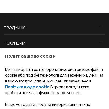
ПРОДУКЦІЯ:
Вікна
ПОКУПЦЯМ:
Двері
Про нас
Балкони
Політика щодо cookie
СЕРВІС ТА ОБЛУГОВУВАННЯ:
Акції
Тераси
Доставка і Оплата
Блог
Ми та вибрані треті сторони використовуємо файли
КОНТАКТИ
cookie або подібні технології для технічних цілей і, за
Гарантія та Сервіс
Адреса гіпермаркета
вашою згодою, для інших цілей, як зазначено в
Офіс
:
Україна, м. Вінниця, вул. Келецька 60 кв. 61
Повернення товару
Як правильно заміряти вікна
Політика щодо cookie
.
Відмова в згоді може
Договір публічної оферти
undefined(undefined)
зробити пов’язані функції недоступними.
Співпраця з нами
i.mgr3@korsa.ua
Ви можете дати згоду на використання таких