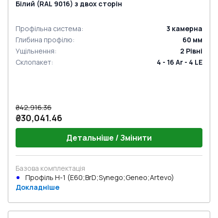
Білий (RAL 9016) з двох сторін
Профільна система
:
3
камерна
Глибина профілю
:
60
мм
Ущільнення
:
2
Рівні
Склопакет
:
4 - 16 Ar - 4 LE
₴42,916.36
₴30,041.46
Детальніше / Змінити
Базова комплектація
Профіль Н-1 (E60;BrD;Synego;Geneo;Artevo)
Докладніше