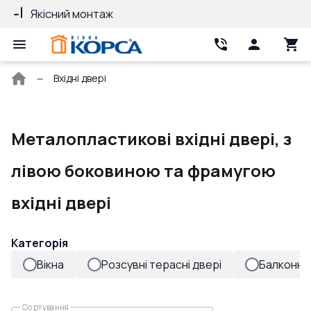
Якісний монтаж
Гарантія 10 ро
Головна
Вхідні двері
сторінка
Металопластикові вхідні двері, з
лівою боковиною та фрамугою
вхідні двері
Категорія
Вікна
Розсувні терасні двері
Балконні 
Сортування