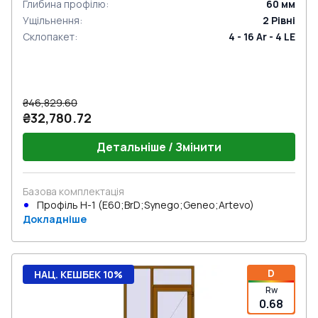
Глибина профілю
:
60
мм
Ущільнення
:
2
Рівні
Склопакет
:
4 - 16 Ar - 4 LE
₴46,829.60
₴32,780.72
Детальніше / Змінити
Базова комплектація
Профіль Н-1 (E60;BrD;Synego;Geneo;Artevo)
Докладніше
D
НАЦ. КЕШБЕК 10%
Rw
0.68