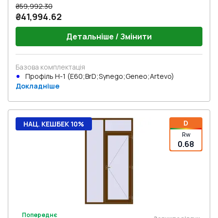
₴59,992.30
₴41,994.62
Детальніше / Змінити
Базова комплектація
Профіль Н-1 (E60;BrD;Synego;Geneo;Artevo)
Докладніше
D
НАЦ. КЕШБЕК 10%
Rw
0.68
Попереднє