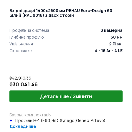
Вхідні двері 1400x2500 мм REHAU Euro-Design 60
Білий (RAL 9016) з двох сторін
Профільна система
:
3
камерна
Глибина профілю
:
60
мм
Ущільнення
:
2
Рівні
Склопакет
:
4 - 16 Ar - 4 LE
₴42,916.36
₴30,041.46
Детальніше / Змінити
Базова комплектація
Профіль Н-1 (E60;BrD;Synego;Geneo;Artevo)
Докладніше