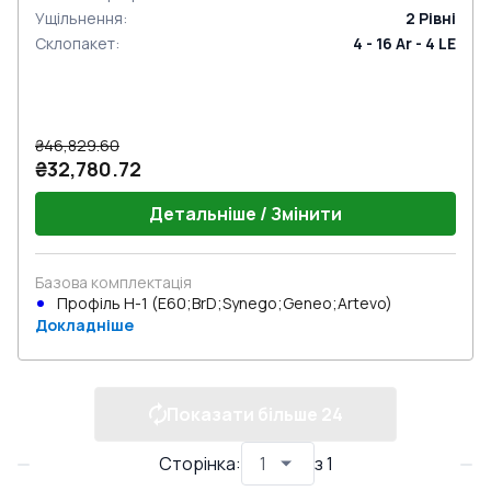
Ущільнення
:
2
Рівні
Склопакет
:
4 - 16 Ar - 4 LE
₴46,829.60
₴32,780.72
Детальніше / Змінити
Базова комплектація
Профіль Н-1 (E60;BrD;Synego;Geneo;Artevo)
Докладніше
Показати більше
24
Сторінка
:
з
1