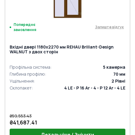
Попереднє
Залиште відгук
замовлення
Вхідні двері 1180x2270 мм REHAU Brillant-Design
WALNUT з двох сторін
Профільна система
:
5
камерна
Глибина профілю
:
70
мм
Ущільнення
:
2
Рівні
Склопакет
:
4 LE - P 16 Ar - 4 - P 12 Ar - 4 LE
₴59,553.43
₴41,687.41
Детальніше / Змінити