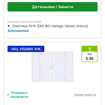
Детальніше / Змінити
Базова комплектація
Пластина 70*6 (E60;BrD;Synego;Geneo;Artevo)
Докладніше
B
НАЦ. КЕШБЕК 10%
Rw
0.95
Попереднє
Залиште відгук
замовлення