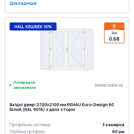
Докладніше
D
НАЦ. КЕШБЕК 10%
Rw
0.68
Попереднє
Залиште відгук
замовлення
Вхідні двері 2700x2100 мм REHAU Euro-Design 60
Білий (RAL 9016) з двох сторін
Профільна система
:
3
камерна
Глибина профілю
:
60
мм