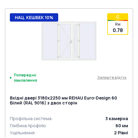
C
НАЦ. КЕШБЕК 10%
Rw
0.78
Попереднє
Залиште відгук
замовлення
Вхідні двері 3180x2250 мм REHAU Euro-Design 60
Білий (RAL 9016) з двох сторін
Профільна система
:
3
камерна
Глибина профілю
:
60
мм
Ущільнення
:
2
Рівні