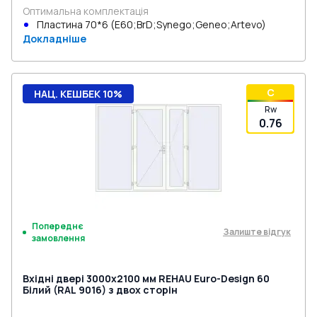
Оптимальна комплектація
Пластина 70*6 (E60;BrD;Synego;Geneo;Artevo)
Докладніше
C
НАЦ. КЕШБЕК 10%
Rw
0.76
Попереднє
Залиште відгук
замовлення
Вхідні двері 3000x2100 мм REHAU Euro-Design 60
Білий (RAL 9016) з двох сторін