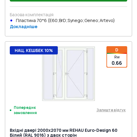
Базова комплектація
Пластина 70*6 (E60;BrD;Synego;Geneo;Artevo)
Докладніше
D
НАЦ. КЕШБЕК 10%
Rw
0.66
Попереднє
Залиште відгук
замовлення
Вхідні двері 2000x2070 мм REHAU Euro-Design 60
Білий (RAL 9016) з двох сторін