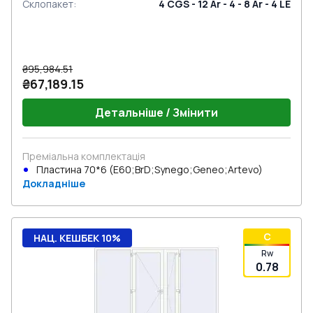
Склопакет
:
4 CGS - 12 Ar - 4 - 8 Ar - 4 LE
₴95,984.51
₴67,189.15
Детальніше / Змінити
Преміальна комплектація
Пластина 70*6 (E60;BrD;Synego;Geneo;Artevo)
Докладніше
C
НАЦ. КЕШБЕК 10%
Rw
0.78