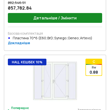
₴82,546.91
₴57,782.84
Детальніше / Змінити
Базова комплектація
Пластина 70*6 (E60;BrD;Synego;Geneo;Artevo)
Докладніше
C
НАЦ. КЕШБЕК 10%
Rw
0.88
Попереднє
Залиште відгук