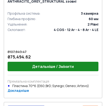
ANTHRACITE_GREY_STRUKTURAL ззовні
Профільна система
:
3
камерна
Глибина профілю
:
60
мм
Ущільнення
:
2
Рівні
Склопакет
:
4 CGS - 12 Ar - 4 - 8 Ar - 4 LE
₴107,849.47
₴75,494.62
Детальніше / Змінити
Преміальна комплектація
Пластина 70*6 (E60;BrD;Synego;Geneo;Artevo)
Докладніше