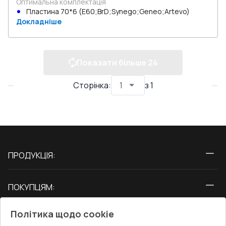
Оптимальна комплектація
Пластина 70*6 (E60;BrD;Synego;Geneo;Artevo)
Докладніше
Показати більше
24
Сторінка
:
з
1
ПРОДУКЦІЯ:
Вікна
ПОКУПЦЯМ:
Двері
Про нас
Балкони
Політика щодо cookie
СЕРВІС ТА ОБЛУГОВУВАННЯ:
Акції
Тераси