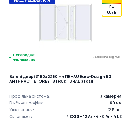
НАЦ. КЕШБЕК 10%
Rw
0.78
Попереднє
Залиште відгук
замовлення
Вхідні двері 3180x2250 мм REHAU Euro-Design 60
ANTHRACITE_GREY_STRUKTURAL ззовні
Профільна система
:
3
камерна
Глибина профілю
:
60
мм
Ущільнення
:
2
Рівні
Склопакет
:
4 CGS - 12 Ar - 4 - 8 Ar - 4 LE