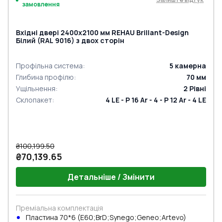
замовлення
Вхідні двері 2400x2100 мм REHAU Brillant-Design
Білий (RAL 9016) з двох сторін
Профільна система
:
5
камерна
Глибина профілю
:
70
мм
Ущільнення
:
2
Рівні
Склопакет
:
4 LE - P 16 Ar - 4 - P 12 Ar - 4 LE
₴100,199.50
₴70,139.65
Детальніше / Змінити
Преміальна комплектація
Пластина 70*6 (E60;BrD;Synego;Geneo;Artevo)