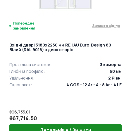
Попереднє
Залиште відгук
замовлення
Вхідні двері 3180x2250 мм REHAU Euro-Design 60
Білий (RAL 9016) з двох сторін
Профільна система
:
3
камерна
Глибина профілю
:
60
мм
Ущільнення
:
2
Рівні
Склопакет
:
4 CGS - 12 Ar - 4 - 8 Ar - 4 LE
₴96,735.01
₴67,714.50
Детальніше / Змінити