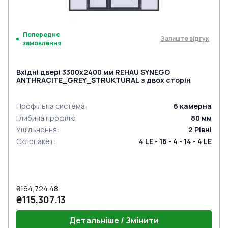
Попереднє
Залиште відгук
замовлення
Вхідні двері 3300x2400 мм REHAU SYNEGO
ANTHRACITE_GREY_STRUKTURAL з двох сторін
Профільна система
:
6
камерна
Глибина профілю
:
80
мм
Ущільнення
:
2
Рівні
Склопакет
:
4 LE - 16 - 4 - 14 - 4 LE
₴164,724.48
₴115,307.13
Детальніше / Змінити