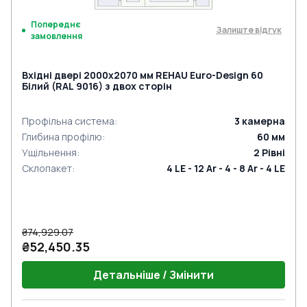
Попереднє
Залиште відгук
замовлення
Вхідні двері 2000x2070 мм REHAU Euro-Design 60
Білий (RAL 9016) з двох сторін
Профільна система
:
3
камерна
Глибина профілю
:
60
мм
Ущільнення
:
2
Рівні
Склопакет
:
4 LE - 12 Ar - 4 - 8 Ar - 4 LE
₴74,929.07
₴52,450.35
Детальніше / Змінити