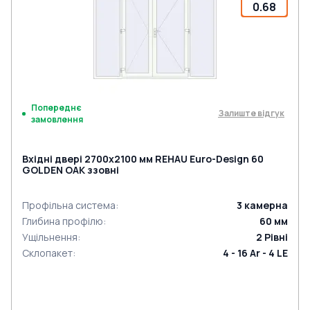
0.68
Попереднє
Залиште відгук
замовлення
Вхідні двері 2700x2100 мм REHAU Euro-Design 60
GOLDEN OAK ззовні
Профільна система
:
3
камерна
Глибина профілю
:
60
мм
Ущільнення
:
2
Рівні
Склопакет
:
4 - 16 Ar - 4 LE