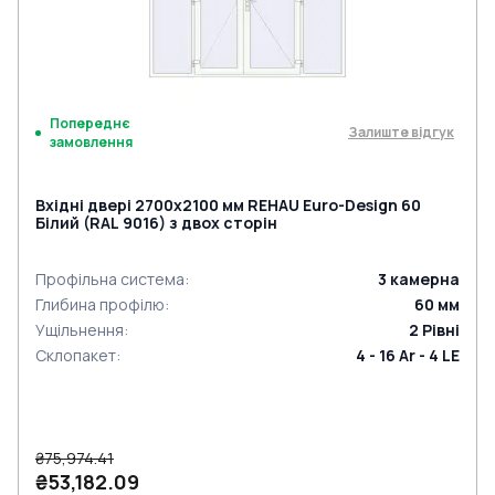
Попереднє
Залиште відгук
замовлення
Вхідні двері 2700x2100 мм REHAU Euro-Design 60
Білий (RAL 9016) з двох сторін
Профільна система
:
3
камерна
Глибина профілю
:
60
мм
Ущільнення
:
2
Рівні
Склопакет
:
4 - 16 Ar - 4 LE
₴75,974.41
₴53,182.09