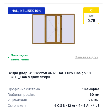
C
НАЦ. КЕШБЕК 10%
Rw
0.78
Попереднє
Залиште відгук
замовлення
Вхідні двері 3180x2250 мм REHAU Euro-Design 60
LIGHT_OAK з двох сторін
Профільна система
:
3
камерна
Глибина профілю
:
60
мм
Ущільнення
:
2
Рівні
Склопакет
:
4 CGS - 12 Ar - 4 - 8 Ar - 4 LE