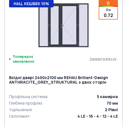
D
НАЦ. КЕШБЕК 10%
Rw
0.72
Попереднє
Залиште відгук
замовлення
Вхідні двері 2400x2100 мм REHAU Brillant-Design
ANTHRACITE_GREY_STRUKTURAL з двох сторін
Профільна система
:
5
камерна
Глибина профілю
:
70
мм
Ущільнення
:
2
Рівні
Склопакет
:
4 LE - 16 - 4 - 12 - 4 LE