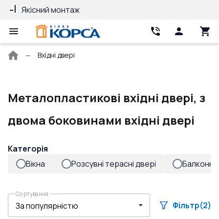
Якісний монтаж
Гарантія 10 ро
Головна
Вхідні двері
сторінка
Металопластикові вхідні двері, з
двома боковинами вхідні двері
Категорія
Вікна
Розсувні терасні двері
Балконні 
Сортування
Фільтр
(2)