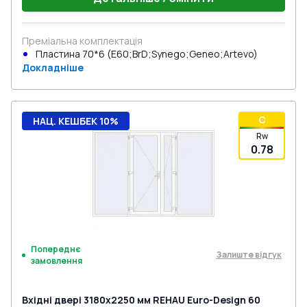
Преміальна комплектація
Пластина 70*6 (E60;BrD;Synego;Geneo;Artevo)
Докладніше
C
НАЦ. КЕШБЕК 10%
Rw
0.78
Попереднє
Залиште відгук
замовлення
Вхідні двері 3180x2250 мм REHAU Euro-Design 60