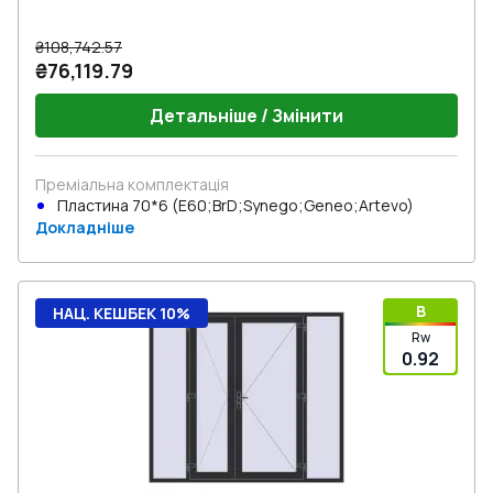
₴108,742.57
₴76,119.79
Детальніше / Змінити
Преміальна комплектація
Пластина 70*6 (E60;BrD;Synego;Geneo;Artevo)
Докладніше
B
НАЦ. КЕШБЕК 10%
Rw
0.92