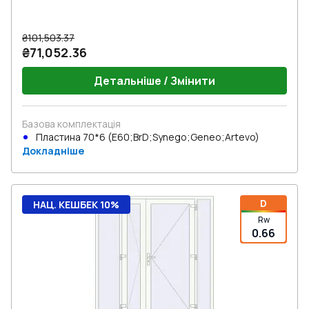
₴101,503.37
₴71,052.36
Детальніше / Змінити
Базова комплектація
Пластина 70*6 (E60;BrD;Synego;Geneo;Artevo)
Докладніше
D
НАЦ. КЕШБЕК 10%
Rw
0.66