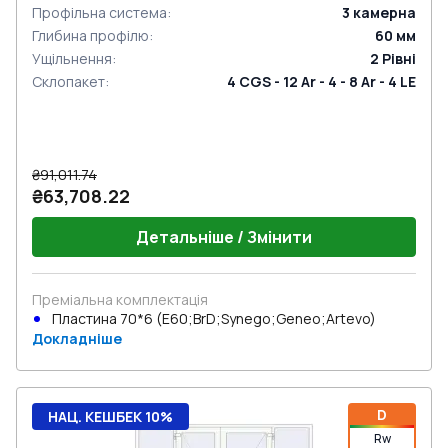
Профільна система
:
3
камерна
Глибина профілю
:
60
мм
Ущільнення
:
2
Рівні
Склопакет
:
4 CGS - 12 Ar - 4 - 8 Ar - 4 LE
₴91,011.74
₴63,708.22
Детальніше / Змінити
Преміальна комплектація
Пластина 70*6 (E60;BrD;Synego;Geneo;Artevo)
Докладніше
D
НАЦ. КЕШБЕК 10%
Rw