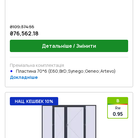
₴109,374.55
₴76,562.18
Детальніше / Змінити
Преміальна комплектація
Пластина 70*6 (E60;BrD;Synego;Geneo;Artevo)
Докладніше
B
НАЦ. КЕШБЕК 10%
Rw
0.95