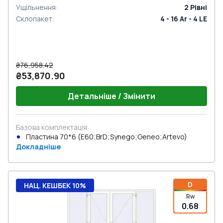
Ущільнення
:
2
Рівні
Склопакет
:
4 - 16 Ar - 4 LE
₴76,958.42
₴53,870.90
Детальніше / Змінити
Базова комплектація
Пластина 70*6 (E60;BrD;Synego;Geneo;Artevo)
Докладніше
D
НАЦ. КЕШБЕК 10%
Rw
0.68