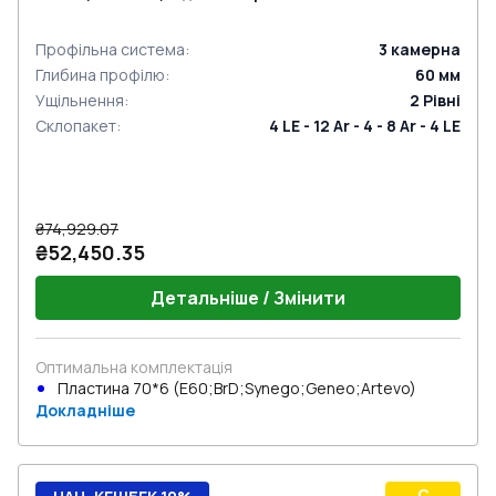
Профільна система
:
3
камерна
Глибина профілю
:
60
мм
Ущільнення
:
2
Рівні
Склопакет
:
4 LE - 12 Ar - 4 - 8 Ar - 4 LE
₴74,929.07
₴52,450.35
Детальніше / Змінити
Оптимальна комплектація
Пластина 70*6 (E60;BrD;Synego;Geneo;Artevo)
Докладніше
C