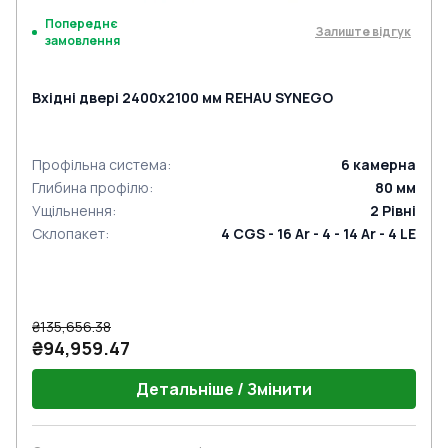
Попереднє
Залиште відгук
замовлення
Вхідні двері 2400x2100 мм REHAU SYNEGO
Профільна система
:
6
камерна
Глибина профілю
:
80
мм
Ущільнення
:
2
Рівні
Склопакет
:
4 CGS - 16 Ar - 4 - 14 Ar - 4 LE
₴135,656.38
₴94,959.47
Детальніше / Змінити