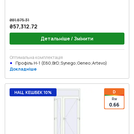
₴81,875.31
₴57,312.72
Детальніше / Змінити
Оптимальна комплектація
Профіль Н-1 (E60;BrD;Synego;Geneo;Artevo)
Докладніше
D
НАЦ. КЕШБЕК 10%
Rw
0.66