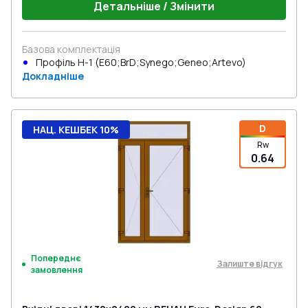
Детальніше / Змінити
Базова комплектація
Профіль Н-1 (E60;BrD;Synego;Geneo;Artevo)
Докладніше
D
НАЦ. КЕШБЕК 10%
Rw
0.64
Попереднє
Залиште відгук
замовлення