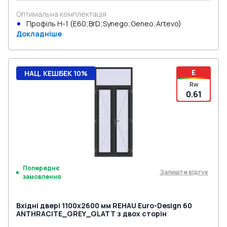
Оптимальна комплектація
Профіль Н-1 (E60;BrD;Synego;Geneo;Artevo)
Докладніше
E
НАЦ. КЕШБЕК 10%
Rw
0.61
Попереднє
Залиште відгук
замовлення
Вхідні двері 1100x2600 мм REHAU Euro-Design 60
ANTHRACITE_GREY_GLATT з двох сторін