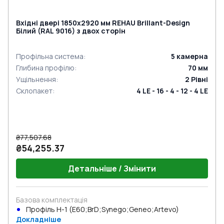
Вхідні двері 1850x2920 мм REHAU Brillant-Design
Білий (RAL 9016) з двох сторін
Профільна система
:
5
камерна
Глибина профілю
:
70
мм
Ущільнення
:
2
Рівні
Склопакет
:
4 LE - 16 - 4 - 12 - 4 LE
₴77,507.68
₴54,255.37
Детальніше / Змінити
Базова комплектація
Профіль Н-1 (E60;BrD;Synego;Geneo;Artevo)
Докладніше