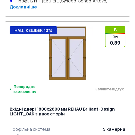
Профіль Н-1 (E60;BrD;Synego;Geneo;Artevo)
Докладніше
B
НАЦ. КЕШБЕК 10%
Rw
0.89
Попереднє
Залиште відгук
замовлення
Вхідні двері 1800x2600 мм REHAU Brillant-Design
LIGHT_OAK з двох сторін
Профільна система
:
5
камерна