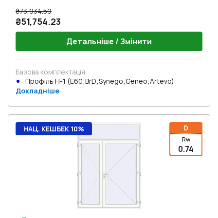
₴73,934.59
₴51,754.23
Детальніше / Змінити
Базова комплектація
Профіль Н-1 (E60;BrD;Synego;Geneo;Artevo)
Докладніше
D
НАЦ. КЕШБЕК 10%
Rw
0.74