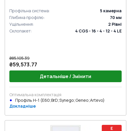
Профільна система
:
5
камерна
Глибина профілю
:
70
мм
Ущільнення
:
2
Рівні
Склопакет
:
4 CGS - 16 - 4 - 12 - 4 LE
₴85,105.39
₴59,573.77
Детальніше / Змінити
Оптимальна комплектація
Профіль Н-1 (E60;BrD;Synego;Geneo;Artevo)
Докладніше
E