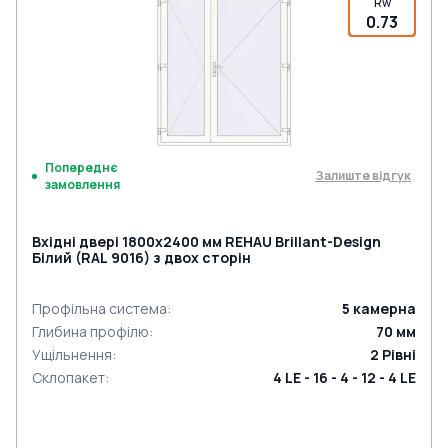
Rw
0.73
Попереднє
Залиште відгук
замовлення
Вхідні двері 1800x2400 мм REHAU Brillant-Design
Білий (RAL 9016) з двох сторін
Профільна система
:
5
камерна
Глибина профілю
:
70
мм
Ущільнення
:
2
Рівні
Склопакет
:
4 LE - 16 - 4 - 12 - 4 LE