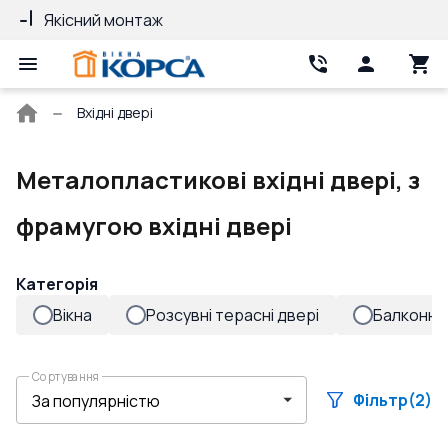
Якісний монтаж
Гарантія 10 ро
Головна
Вхідні двері
сторінка
Металопластикові вхідні двері, з
фрамугою вхідні двері
Категорія
Вікна
Розсувні терасні двері
Балконні 
Сортування
Фільтр
(2)