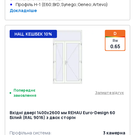
Профіль Н-1 (E60;BrD;Synego;Geneo;Artevo)
Докладніше
D
НАЦ. КЕШБЕК 10%
Rw
0.65
Попереднє
Залиште відгук
замовлення
Вхідні двері 1400x2600 мм REHAU Euro-Design 60
Білий (RAL 9016) з двох сторін
Профільна система
:
3
камерна