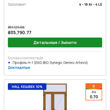
Склопакет
:
4 - 16 Ar - 4 LE
₴51,129.66
₴35,790.77
Детальніше / Змінити
Базова комплектація
Профіль Н-1 (E60;BrD;Synego;Geneo;Artevo)
Докладніше
D
НАЦ. КЕШБЕК 10%
Rw
0.70