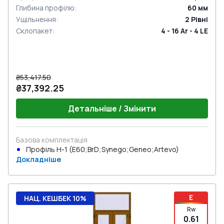
Глибина профілю
:
60
мм
Ущільнення
:
2
Рівні
Склопакет
:
4 - 16 Ar - 4 LE
₴53,417.50
₴37,392.25
Детальніше / Змінити
Базова комплектація
Профіль Н-1 (E60;BrD;Synego;Geneo;Artevo)
Докладніше
E
НАЦ. КЕШБЕК 10%
Rw
0.61