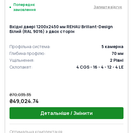
Попереднє
Залиште відгук
замовлення
Вхідні двері 1200x2450 мм REHAU Brillant-Design
Білий (RAL 9016) з двох сторін
Профільна система
:
5
камерна
Глибина профілю
:
70
мм
Ущільнення
:
2
Рівні
Склопакет
:
4 CGS - 16 - 4 - 12 - 4 LE
₴70,035.35
₴49,024.74
Детальніше / Змінити
Оптимальна комплектація