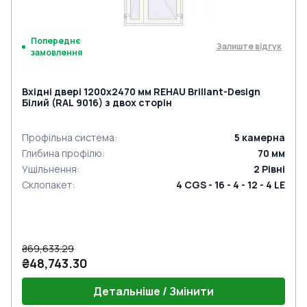
Попереднє
Залиште відгук
замовлення
Вхідні двері 1200x2470 мм REHAU Brillant-Design
Білий (RAL 9016) з двох сторін
Профільна система
:
5
камерна
Глибина профілю
:
70
мм
Ущільнення
:
2
Рівні
Склопакет
:
4 CGS - 16 - 4 - 12 - 4 LE
₴69,633.29
₴48,743.30
Детальніше / Змінити