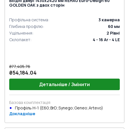
Вхідні двері 1430x2420 мм REHAU Euro-Design 60
GOLDEN OAK з двох сторін
Профільна система
:
3
камерна
Глибина профілю
:
60
мм
Ущільнення
:
2
Рівні
Склопакет
:
4 - 16 Ar - 4 LE
₴77,405.76
₴54,184.04
Детальніше / Змінити
Базова комплектація
Профіль Н-1 (E60;BrD;Synego;Geneo;Artevo)
Докладніше