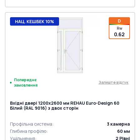
D
НАЦ. КЕШБЕК 10%
Rw
0.62
Попереднє
Залиште відгук
замовлення
Вхідні двері 1200x2600 мм REHAU Euro-Design 60
Білий (RAL 9016) з двох сторін
Профільна система
:
3
камерна
Глибина профілю
:
60
мм
Ущільнення
:
2
Рівні