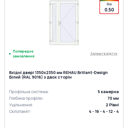
Rw
0.50
Попереднє
Залиште відгук
замовлення
Вхідні двері 1350x2350 мм REHAU Brillant-Design
Білий (RAL 9016) з двох сторін
Профільна система
:
5
камерна
Глибина профілю
:
70
мм
Ущільнення
:
2
Рівні
Склопакет
:
4 - 16 - 4 - 12 - 4