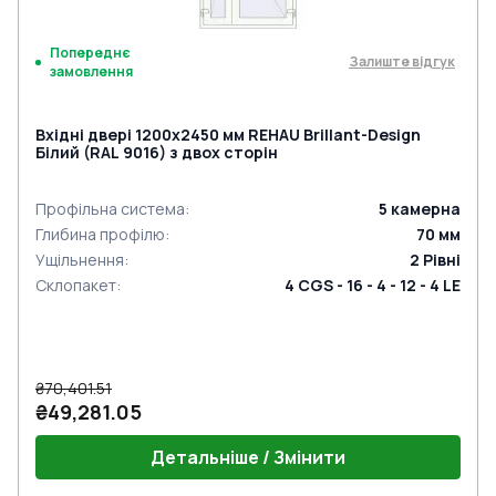
Попереднє
Залиште відгук
замовлення
Вхідні двері 1200x2450 мм REHAU Brillant-Design
Білий (RAL 9016) з двох сторін
Профільна система
:
5
камерна
Глибина профілю
:
70
мм
Ущільнення
:
2
Рівні
Склопакет
:
4 CGS - 16 - 4 - 12 - 4 LE
₴70,401.51
₴49,281.05
Детальніше / Змінити