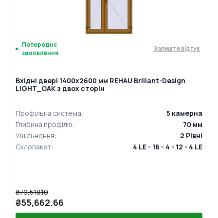
Попереднє
Залиште відгук
замовлення
Вхідні двері 1400x2600 мм REHAU Brillant-Design
LIGHT_OAK з двох сторін
Профільна система
:
5
камерна
Глибина профілю
:
70
мм
Ущільнення
:
2
Рівні
Склопакет
:
4 LE - 16 - 4 - 12 - 4 LE
₴79,518.10
₴55,662.66