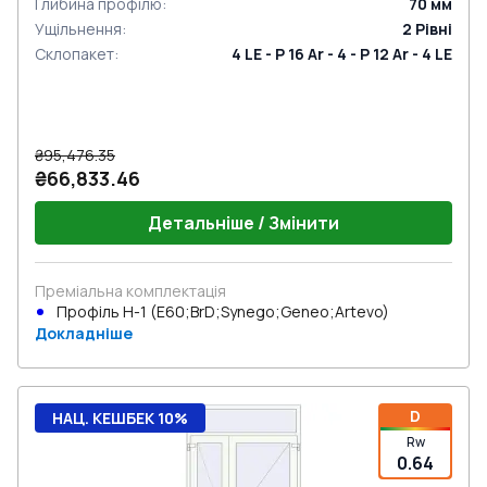
Глибина профілю
:
70
мм
Ущільнення
:
2
Рівні
Склопакет
:
4 LE - P 16 Ar - 4 - P 12 Ar - 4 LE
₴95,476.35
₴66,833.46
Детальніше / Змінити
Преміальна комплектація
Профіль Н-1 (E60;BrD;Synego;Geneo;Artevo)
Докладніше
D
НАЦ. КЕШБЕК 10%
Rw
0.64