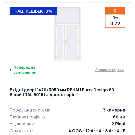
D
НАЦ. КЕШБЕК 10%
Rw
0.72
Попереднє
Залиште відгук
замовлення
Вхідні двері 1470x3050 мм REHAU Euro-Design 60
Білий (RAL 9016) з двох сторін
Профільна система
:
3
камерна
Глибина профілю
:
60
мм
Ущільнення
:
2
Рівні
Склопакет
:
4 CGS - 12 Ar - 4 - 8 Ar - 4 LE