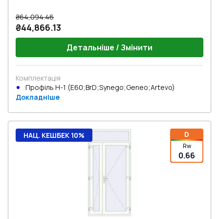
₴64,094.46
₴44,866.13
Детальніше / Змінити
Комплектація
Профіль Н-1 (E60;BrD;Synego;Geneo;Artevo)
Докладніше
D
НАЦ. КЕШБЕК 10%
Rw
0.66