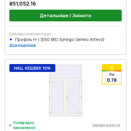
₴51,052.16
Детальніше / Змінити
Базова комплектація
Профіль Н-1 (E60;BrD;Synego;Geneo;Artevo)
Докладніше
C
НАЦ. КЕШБЕК 10%
Rw
0.78
Попереднє
Залиште відгук
замовлення