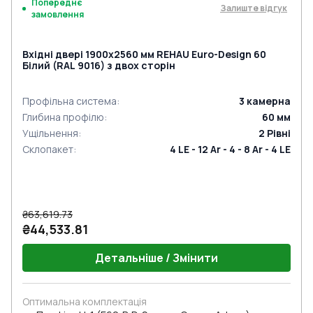
Попереднє
Залиште відгук
замовлення
Вхідні двері 1900x2560 мм REHAU Euro-Design 60
Білий (RAL 9016) з двох сторін
Профільна система
:
3
камерна
Глибина профілю
:
60
мм
Ущільнення
:
2
Рівні
Склопакет
:
4 LE - 12 Ar - 4 - 8 Ar - 4 LE
₴63,619.73
₴44,533.81
Детальніше / Змінити
Оптимальна комплектація