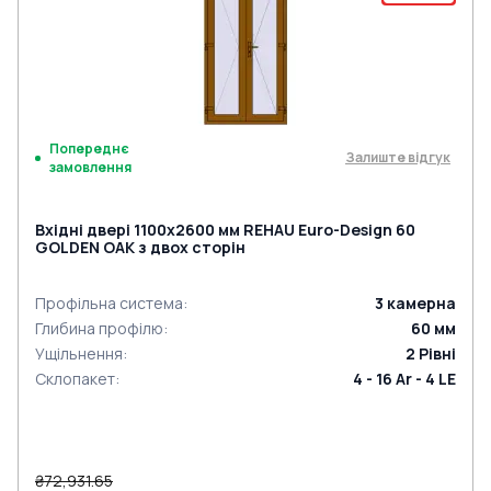
Попереднє
Залиште відгук
замовлення
Вхідні двері 1100x2600 мм REHAU Euro-Design 60
GOLDEN OAK з двох сторін
Профільна система
:
3
камерна
Глибина профілю
:
60
мм
Ущільнення
:
2
Рівні
Склопакет
:
4 - 16 Ar - 4 LE
₴72,931.65