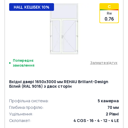
C
НАЦ. КЕШБЕК 10%
Rw
0.76
Попереднє
Залиште відгук
замовлення
Вхідні двері 1650x3000 мм REHAU Brillant-Design
Білий (RAL 9016) з двох сторін
Профільна система
:
5
камерна
Глибина профілю
:
70
мм
Ущільнення
:
2
Рівні
Склопакет
:
4 CGS - 16 - 4 - 12 - 4 LE