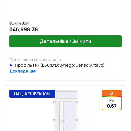
₴67,140.54
₴46,998.38
Детальніше / Змінити
Преміальна комплектація
Профіль Н-1 (E60;BrD;Synego;Geneo;Artevo)
Докладніше
D
НАЦ. КЕШБЕК 10%
Rw
0.67