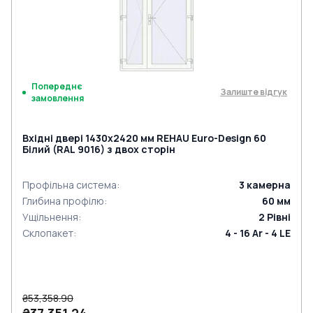
Попереднє
Залиште відгук
замовлення
Вхідні двері 1430x2420 мм REHAU Euro-Design 60
Білий (RAL 9016) з двох сторін
Профільна система
:
3
камерна
Глибина профілю
:
60
мм
Ущільнення
:
2
Рівні
Склопакет
:
4 - 16 Ar - 4 LE
₴53,358.90