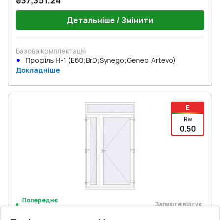
₴37,351.24
Детальніше / Змінити
Базова комплектація
Профіль Н-1 (E60;BrD;Synego;Geneo;Artevo)
Докладніше
E
Rw
0.50
Попереднє
Залиште відгук
замовлення