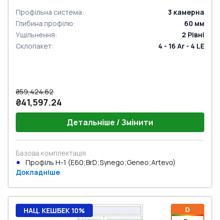
Профільна система
:
3
камерна
Глибина профілю
:
60
мм
Ущільнення
:
2
Рівні
Склопакет
:
4 - 16 Ar - 4 LE
₴59,424.62
₴41,597.24
Детальніше / Змінити
Базова комплектація
Профіль Н-1 (E60;BrD;Synego;Geneo;Artevo)
Докладніше
D
НАЦ. КЕШБЕК 10%