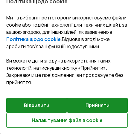
Політика щодо cookie
Вхідні двері 1350x2350 мм REHAU Brillant-Design
Білий (RAL 9016) з двох сторін
Ми та вибрані треті сторони використовуємо файли
cookie або подібні технології для технічних цілей і, за
Профільна система
:
5
камерна
вашою згодою, для інших цілей, як зазначено в
Глибина профілю
:
70
мм
Політика щодо cookie
.
Відмова в згоді може
Ущільнення
:
2
Рівні
зробити пов’язані функції недоступними.
Склопакет
:
4 - 16 - 4 - 12 - 4
Ви можете дати згоду на використання таких
технологій, натиснувши кнопку «Прийняти».
Закриваючи це повідомлення, ви продовжуєте без
₴64,485.16
прийняття.
₴45,139.61
Детальніше / Змінити
Відхилити
Прийняти
Комплектація
Налаштування файлів cookie
Профіль Н-1 (E60;BrD;Synego;Geneo;Artevo)
Розрахуй онлайн
Докладніше