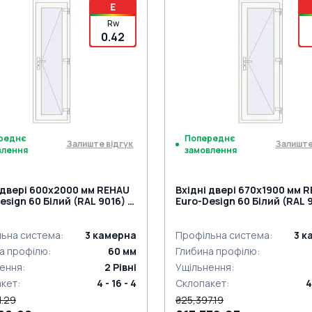
E
Rw
0.42
реднє
Попереднє
Залиште відгук
Залиште
влення
замовлення
 двері 600x2000 мм REHAU
Вхідні двері 670x1900 мм 
esign 60 Білий (RAL 9016) з
Euro-Design 60 Білий (RAL 9
торін
двох сторін
ьна система
:
3
камерна
Профільна система
:
3
к
а профілю
:
60
мм
Глибина профілю
:
ення
:
2
Рівні
Ущільнення
:
акет
:
4 - 16 - 4
Склопакет
:
4
1.29
₴25,397.19