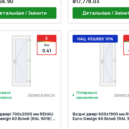
66.90
₴17,778.03
етальніше / Змінити
Детальніше / Зміни
г 24mm (E60)
Поріг 24mm (E60)
E
НАЦ. КЕШБЕК 10%
ний гарнітур GU (білий)
Дверний гарнітур GU (біли
Rw
на петля Європа MEDOS
Дверна петля Європа ME
0.41
r біла (E60;BrD)
 на три точки (WILKA) під
Jocker біла (E60;BrD)
Замок на три точки (WILKA)
мну ручку
нажимну ручку
реднє
Попереднє
Залиште відгук
Залиште
влення
замовлення
 двері 700x2000 мм REHAU
Вхідні двері 600x1900 мм 
esign 60 Білий (RAL 9016) з
Euro-Design 60 Білий (RAL 9
торін
двох сторін