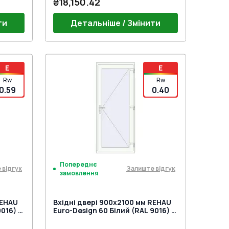
₴18,150.42
ти
Детальніше / Змінити
Поріг 24mm (E60)
E
E
й)
Дверний гарнітур GU (білий)
Rw
Rw
DOS
Дверна петля Європа MEDOS
0.59
0.40
 під
Jocker біла (E60;BrD)
Замок на три точки (WILKA) під
нажимну ручку
Попереднє
 відгук
Залиште відгук
замовлення
REHAU
Вхідні двері 900x2100 мм REHAU
016) з
Euro-Design 60 Білий (RAL 9016) з
двох сторін