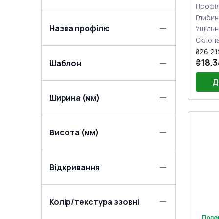
Профіл
Глибин
Назва профілю
Ущільн
Склоп
₴26,21
₴18,3
Шаблон
Д
Ширина (мм)
Порі
Висота (мм)
Двер
Двер
Jocke
Замок
нажи
Відкривання
Колір/текстура ззовні
Попе