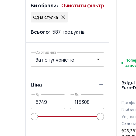
Ви обрали
:
Очистити фільтр
Одна стулка
Всього
:
587
продуктів
Сортування
Попе
замо
Вхідні
Ціна
Euro-D
двох с
Від
До
Профіл
Глибин
Ущільн
Склоп
₴25,38