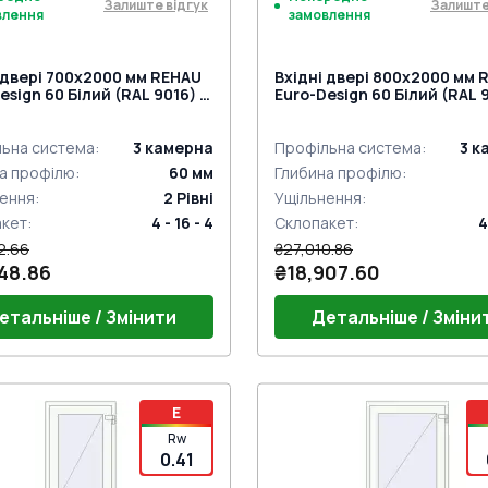
Залиште відгук
Залиште
влення
замовлення
 двері 700x2000 мм REHAU
Вхідні двері 800x2000 мм 
esign 60 Білий (RAL 9016) з
Euro-Design 60 Білий (RAL 9
торін
двох сторін
ьна система
:
3
камерна
Профільна система
:
3
к
а профілю
:
60
мм
Глибина профілю
:
ення
:
2
Рівні
Ущільнення
:
акет
:
4 - 16 - 4
Склопакет
:
4
2.66
₴27,010.86
48.86
₴18,907.60
етальніше / Змінити
Детальніше / Зміни
г 24mm (E60)
Поріг 24mm (E60)
E
ний гарнітур GU (білий)
Дверний гарнітур GU (біли
Rw
на петля Європа MEDOS
Дверна петля Європа ME
0.41
r біла (E60;BrD)
 на три точки (WILKA) під
Jocker біла (E60;BrD)
Замок на три точки (WILKA)