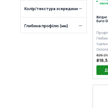
замо
Колір/текстура зсередини
Вхідні
Euro-D
двох с
Глибина профілю (мм)
Профіл
Глибин
Ущільн
Склоп
₴26,21
₴18,3
Д
Порі
Двер
Двер
Jocke
Замок