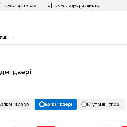
Гарантія 10 років
25 років довіри клієнтів
кції
ідні двері
Балконні двері
Вхідні двері
Внутрішні двері