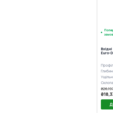
нажи
Попе
замо
Вхідні
Euro-D
двох с
Профіл
Глибин
Ущільн
Склоп
₴26,197
₴18,3
Д