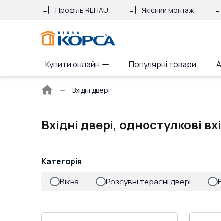
Профіль REHAU
Якісний монтаж
Купити онлайн
Популярні товари
А
Головна
Вхідні двері
сторінка
Вхідні двері, одностулкові вх
Категорія
Вікна
Розсувні терасні двері