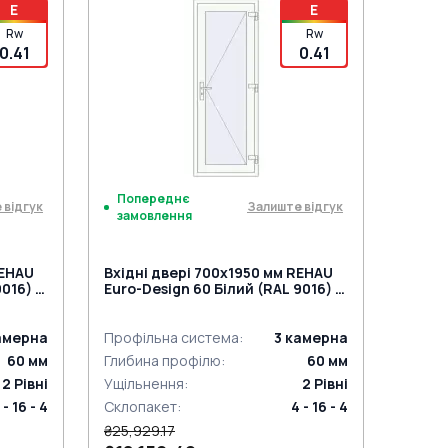
E
E
Rw
Rw
0.41
0.41
Попереднє
 відгук
Залиште відгук
замовлення
REHAU
Вхідні двері 700x1950 мм REHAU
016) з
Euro-Design 60 Білий (RAL 9016) з
двох сторін
амерна
Профільна система
:
3
камерна
60
мм
Глибина профілю
:
60
мм
2
Рівні
Ущільнення
:
2
Рівні
 - 16 - 4
Склопакет
:
4 - 16 - 4
₴25,929.17