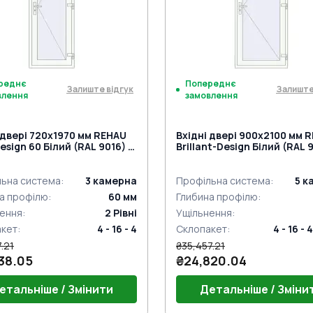
мну ручку
нажимну ручку
реднє
Попереднє
Залиште відгук
Залиште
влення
замовлення
 двері 720x1970 мм REHAU
Вхідні двері 900x2100 мм 
esign 60 Білий (RAL 9016) з
Brillant-Design Білий (RAL 9
торін
двох сторін
ьна система
:
3
камерна
Профільна система
:
5
к
а профілю
:
60
мм
Глибина профілю
:
ення
:
2
Рівні
Ущільнення
:
акет
:
4 - 16 - 4
Склопакет
:
4 - 16 - 4
.21
₴35,457.21
38.05
₴24,820.04
етальніше / Змінити
Детальніше / Зміни