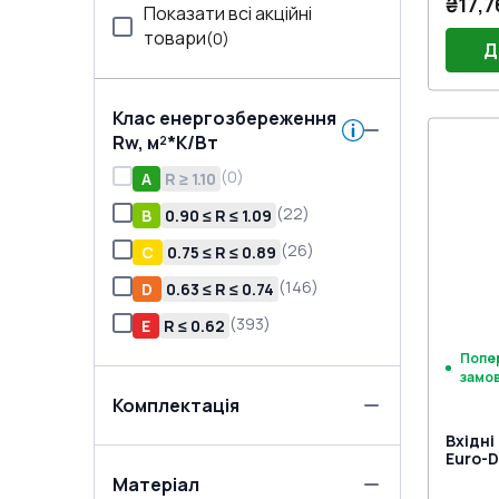
₴17,7
Показати всі акційні
товари
(
0
)
Д
Клас енергозбереження
Rw, м²*K/Вт
Порі
Двер
(
0
)
A
R ≥ 1.10
Двер
Jocke
Замок
(
22
)
B
0.90 ≤ R ≤ 1.09
нажи
(
26
)
C
0.75 ≤ R ≤ 0.89
(
146
)
D
0.63 ≤ R ≤ 0.74
(
393
)
E
R ≤ 0.62
Попе
замо
Комплектація
Вхідні
Euro-D
двох с
Матеріал