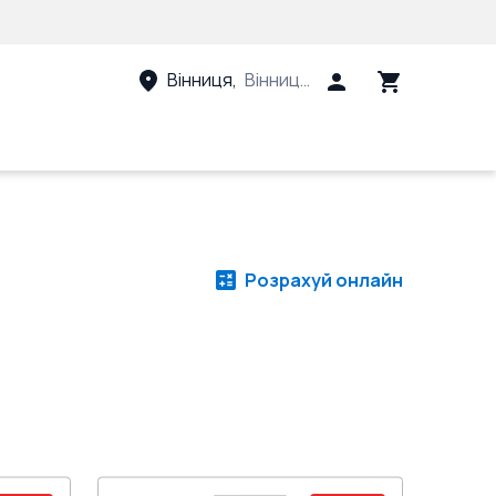
Вінниця
,
Вінницький район, Вінницька 
Розрахуй онлайн