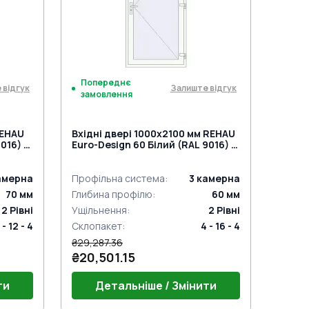
нажимну ручку
Попереднє
 відгук
Залиште відгук
замовлення
REHAU
Вхідні двері 1000x2100 мм REHAU
016) з
Euro-Design 60 Білий (RAL 9016) з
двох сторін
амерна
Профільна система
:
3
камерна
70
мм
Глибина профілю
:
60
мм
2
Рівні
Ущільнення
:
2
Рівні
 - 12 - 4
Склопакет
:
4 - 16 - 4
₴29,287.36
₴20,501.15
ти
Детальніше / Змінити