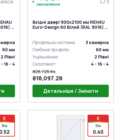
 відгук
3
замовлення
REHAU
Вхідні двері 900x2100 мм REHAU
016) з
Euro-Design 60 Білий (RAL 9016) з
двох сторін
амерна
Профільна система
:
3
камерна
60
мм
Глибина профілю
:
60
мм
2
Рівні
Ущільнення
:
2
Рівні
 - 16 - 4
Склопакет
:
4 - 16 - 4
₴28,725.84
₴18,097.28
ти
Детальніше / Змінити
Поріг 24mm (E60)
E
E
й)
Дверний гарнітур GU (білий)
Rw
Rw
DOS
Дверна петля Європа MEDOS
0.52
0.40
 під
Jocker біла (E60;BrD)
Замок на три точки (WILKA) під