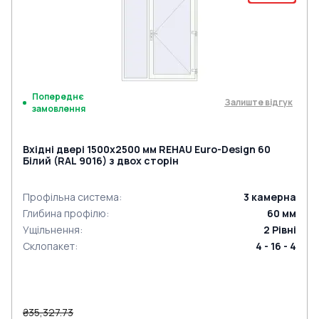
Попереднє
Залиште відгук
замовлення
Вхідні двері 1500x2500 мм REHAU Euro-Design 60
Білий (RAL 9016) з двох сторін
Профільна система
:
3
камерна
Глибина профілю
:
60
мм
Ущільнення
:
2
Рівні
Склопакет
:
4 - 16 - 4
₴35,327.73