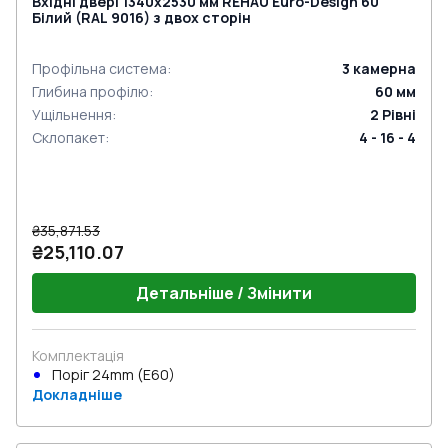
Вхідні двері 1340x2530 мм REHAU Euro-Design 60
Білий (RAL 9016) з двох сторін
Профільна система
:
3
камерна
Глибина профілю
:
60
мм
Ущільнення
:
2
Рівні
Склопакет
:
4 - 16 - 4
₴35,871.53
₴25,110.07
Детальніше / Змінити
Комплектація
Поріг 24mm (E60)
Докладніше