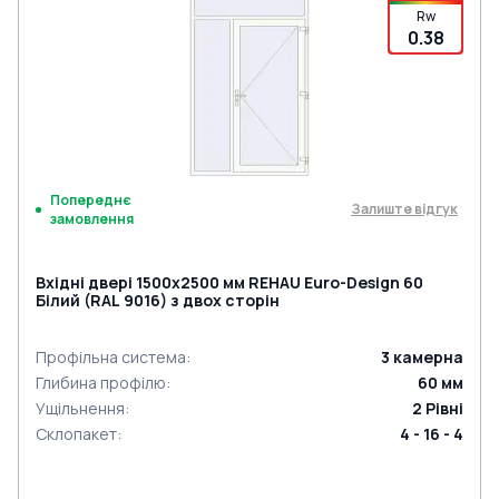
Rw
0.38
Попереднє
Залиште відгук
замовлення
Вхідні двері 1500x2500 мм REHAU Euro-Design 60
Білий (RAL 9016) з двох сторін
Профільна система
:
3
камерна
Глибина профілю
:
60
мм
Ущільнення
:
2
Рівні
Склопакет
:
4 - 16 - 4