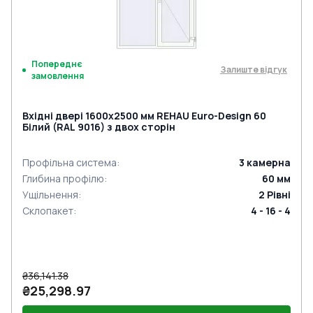
Попереднє
Залиште відгук
замовлення
Вхідні двері 1600x2500 мм REHAU Euro-Design 60
Білий (RAL 9016) з двох сторін
Профільна система
:
3
камерна
Глибина профілю
:
60
мм
Ущільнення
:
2
Рівні
Склопакет
:
4 - 16 - 4
₴36,141.38
₴25,298.97