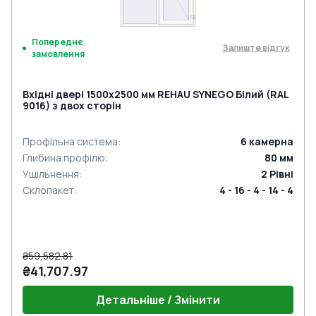
Попереднє
Залиште відгук
замовлення
Вхідні двері 1500x2500 мм REHAU SYNEGO Білий (RAL
9016) з двох сторін
Профільна система
:
6
камерна
Глибина профілю
:
80
мм
Ущільнення
:
2
Рівні
Склопакет
:
4 - 16 - 4 - 14 - 4
₴59,582.81
₴41,707.97
Детальніше / Змінити