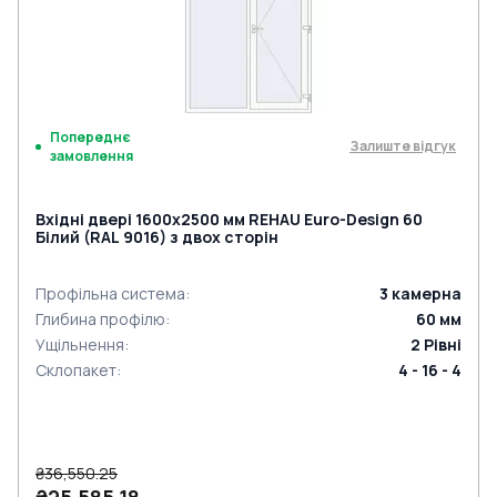
Попереднє
Залиште відгук
замовлення
Вхідні двері 1600x2500 мм REHAU Euro-Design 60
Білий (RAL 9016) з двох сторін
Профільна система
:
3
камерна
Глибина профілю
:
60
мм
Ущільнення
:
2
Рівні
Склопакет
:
4 - 16 - 4
₴36,550.25