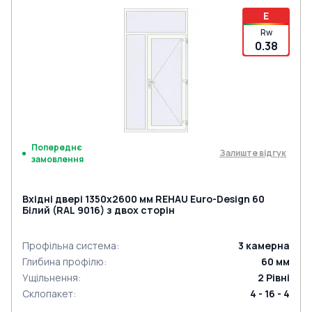
E
Rw
0.38
Попереднє
Залиште відгук
замовлення
Вхідні двері 1350x2600 мм REHAU Euro-Design 60
Білий (RAL 9016) з двох сторін
Профільна система
:
3
камерна
Глибина профілю
:
60
мм
Ущільнення
:
2
Рівні
Склопакет
:
4 - 16 - 4