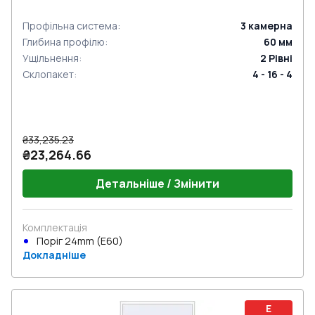
Профільна система
:
3
камерна
Глибина профілю
:
60
мм
Ущільнення
:
2
Рівні
Склопакет
:
4 - 16 - 4
₴33,235.23
₴23,264.66
Детальніше / Змінити
Комплектація
Поріг 24mm (E60)
Докладніше
E