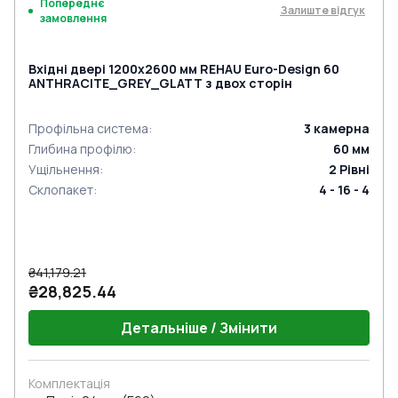
Попереднє
Залиште відгук
замовлення
Вхідні двері 1200x2600 мм REHAU Euro-Design 60
ANTHRACITE_GREY_GLATT з двох сторін
Профільна система
:
3
камерна
Глибина профілю
:
60
мм
Ущільнення
:
2
Рівні
Склопакет
:
4 - 16 - 4
₴41,179.21
₴28,825.44
Детальніше / Змінити
Комплектація