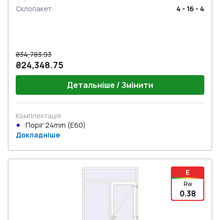
Склопакет
:
4 - 16 - 4
₴34,783.93
₴24,348.75
Детальніше / Змінити
Комплектація
Поріг 24mm (E60)
Докладніше
E
Rw
0.38