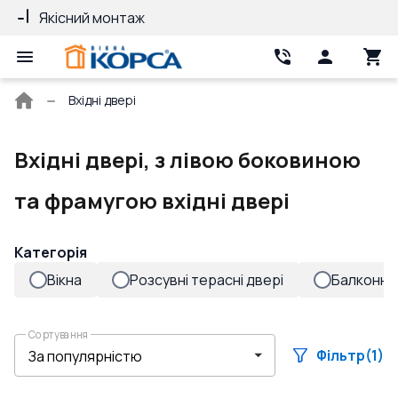
Якісний монтаж
Гарантія 10 ро
Головна
Вхідні двері
сторінка
Вхідні двері, з лівою боковиною
та фрамугою вхідні двері
Категорія
Вікна
Розсувні терасні двері
Балконні 
Сортування
Фільтр
(1)