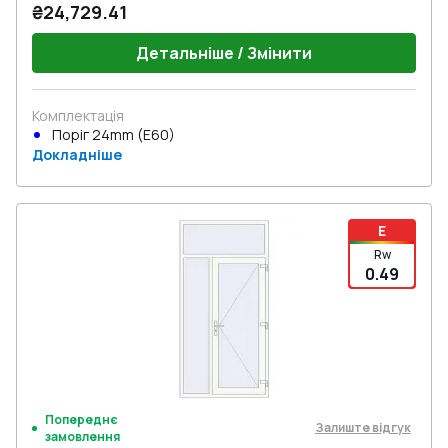
₴24,729.41
Детальніше / Змінити
Комплектація
Поріг 24mm (E60)
Докладніше
E
Rw
0.49
Попереднє
Залиште відгук
замовлення