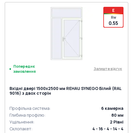
E
Rw
0.55
Попереднє
Залиште відгук
замовлення
Вхідні двері 1500x2500 мм REHAU SYNEGO Білий (RAL
9016) з двох сторін
Профільна система
:
6
камерна
Глибина профілю
:
80
мм
Ущільнення
:
2
Рівні
Склопакет
:
4 - 16 - 4 - 14 - 4