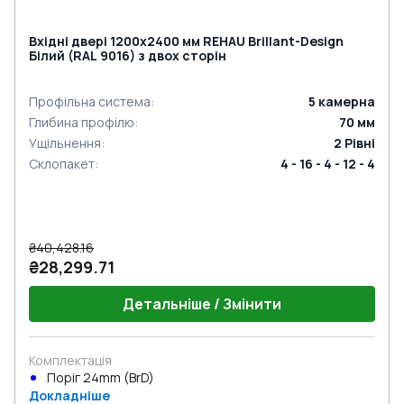
Вхідні двері 1200x2400 мм REHAU Brillant-Design
Білий (RAL 9016) з двох сторін
Профільна система
:
5
камерна
Глибина профілю
:
70
мм
Ущільнення
:
2
Рівні
Склопакет
:
4 - 16 - 4 - 12 - 4
₴40,428.16
₴28,299.71
Детальніше / Змінити
Комплектація
Поріг 24mm (BrD)
Докладніше