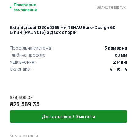
Попереднє
Залиште відгук
замовлення
Вхідні двері 1330x2365 мм REHAU Euro-Design 60
Білий (RAL 9016) з двох сторін
Профільна система
:
3
камерна
Глибина профілю
:
60
мм
Ущільнення
:
2
Рівні
Склопакет
:
4 - 16 - 4
₴33,699.07
₴23,589.35
Детальніше / Змінити
Комплектація