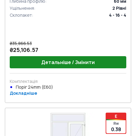
Глибина профілю
:
60
мм
Ущільнення
:
2
Рівні
Склопакет
:
4 - 16 - 4
₴35,866.53
₴25,106.57
Детальніше / Змінити
Комплектація
Поріг 24mm (E60)
Докладніше
E
Rw
0.38