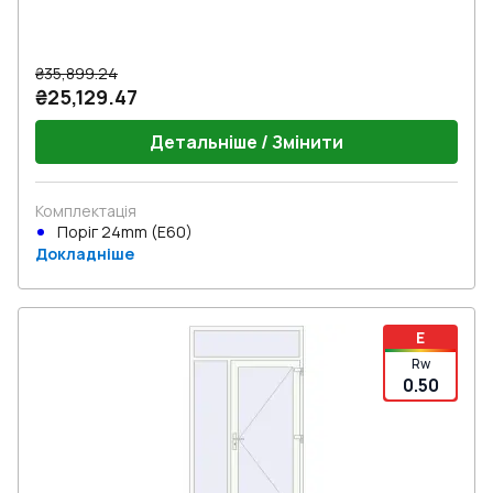
₴35,899.24
₴25,129.47
Детальніше / Змінити
Комплектація
Поріг 24mm (E60)
Докладніше
E
Rw
0.50