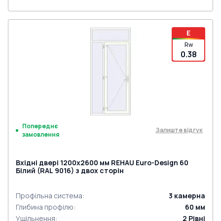
E
Rw
0.38
Попереднє
Залиште відгук
замовлення
Вхідні двері 1200x2600 мм REHAU Euro-Design 60
Білий (RAL 9016) з двох сторін
Профільна система
:
3
камерна
Глибина профілю
:
60
мм
Ущільнення
:
2
Рівні