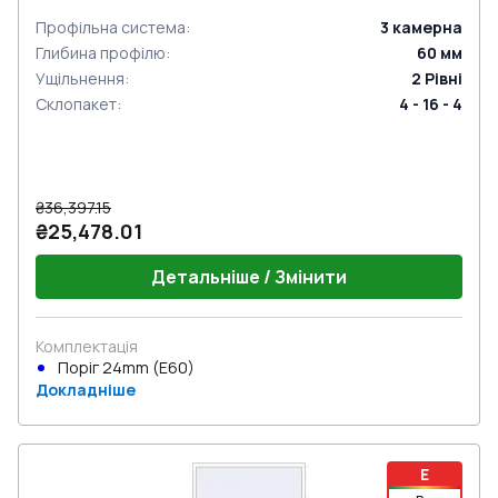
Профільна система
:
3
камерна
Глибина профілю
:
60
мм
Ущільнення
:
2
Рівні
Склопакет
:
4 - 16 - 4
₴36,397.15
₴25,478.01
Детальніше / Змінити
Комплектація
Поріг 24mm (E60)
Докладніше
E