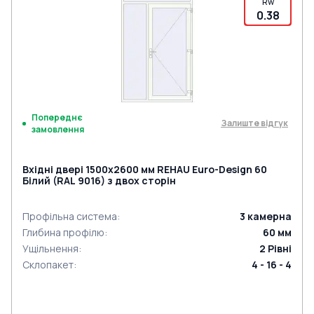
Rw
0.38
Попереднє
Залиште відгук
замовлення
Вхідні двері 1500x2600 мм REHAU Euro-Design 60
Білий (RAL 9016) з двох сторін
Профільна система
:
3
камерна
Глибина профілю
:
60
мм
Ущільнення
:
2
Рівні
Склопакет
:
4 - 16 - 4