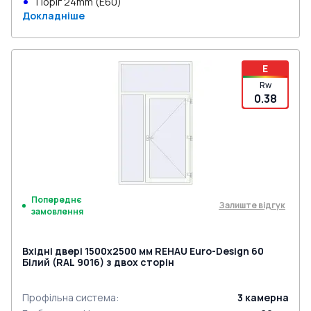
Поріг 24mm (E60)
Докладніше
E
Rw
0.38
Попереднє
Залиште відгук
замовлення
Вхідні двері 1500x2500 мм REHAU Euro-Design 60
Білий (RAL 9016) з двох сторін
Профільна система
:
3
камерна