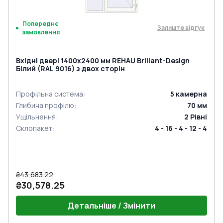
Попереднє
Залиште відгук
замовлення
Вхідні двері 1400x2400 мм REHAU Brillant-Design
Білий (RAL 9016) з двох сторін
Профільна система
:
5
камерна
Глибина профілю
:
70
мм
Ущільнення
:
2
Рівні
Склопакет
:
4 - 16 - 4 - 12 - 4
₴43,683.22
₴30,578.25
Детальніше / Змінити