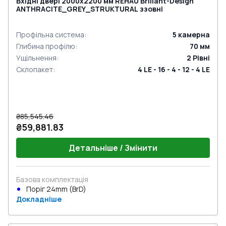
Вхідні двері 2000x2200 мм REHAU Brillant-Design
ANTHRACITE_GREY_STRUKTURAL ззовні
Профільна система
:
5
камерна
Глибина профілю
:
70
мм
Ущільнення
:
2
Рівні
Склопакет
:
4 LE - 16 - 4 - 12 - 4 LE
₴85,545.46
₴59,881.83
Детальніше / Змінити
Базова комплектація
Поріг 24mm (BrD)
Докладніше