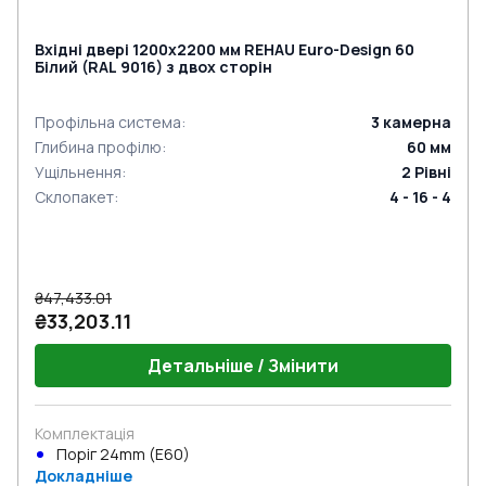
Вхідні двері 1200x2200 мм REHAU Euro-Design 60
Білий (RAL 9016) з двох сторін
Профільна система
:
3
камерна
Глибина профілю
:
60
мм
Ущільнення
:
2
Рівні
Склопакет
:
4 - 16 - 4
₴47,433.01
₴33,203.11
Детальніше / Змінити
Комплектація
Поріг 24mm (E60)
Докладніше