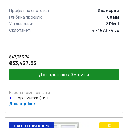
Профільна система
:
3
камерна
Глибина профілю
:
60
мм
Ущільнення
:
2
Рівні
Склопакет
:
4 - 16 Ar - 4 LE
₴47,753.74
₴33,427.63
Детальніше / Змінити
Базова комплектація
Поріг 24mm (E60)
Докладніше
C
НАЦ. КЕШБЕК 10%