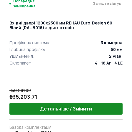
Попереднє
Залиште відгук
замовлення
Вхідні двері 1200x2300 мм REHAU Euro-Design 60
Білий (RAL 9016) з двох сторін
Профільна система
:
3
камерна
Глибина профілю
:
60
мм
Ущільнення
:
2
Рівні
Склопакет
:
4 - 16 Ar - 4 LE
₴50,291.02
₴35,203.71
Детальніше / Змінити
Базова комплектація