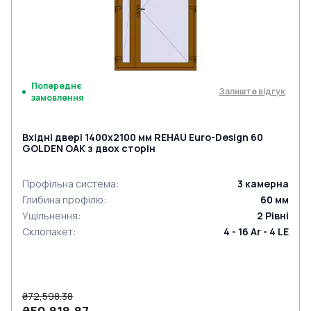
Попереднє
Залиште відгук
замовлення
Вхідні двері 1400x2100 мм REHAU Euro-Design 60
GOLDEN OAK з двох сторін
Профільна система
:
3
камерна
Глибина профілю
:
60
мм
Ущільнення
:
2
Рівні
Склопакет
:
4 - 16 Ar - 4 LE
₴72,598.38