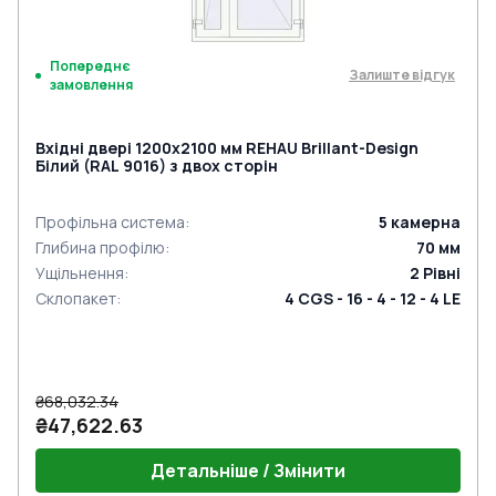
Попереднє
Залиште відгук
замовлення
Вхідні двері 1200x2100 мм REHAU Brillant-Design
Білий (RAL 9016) з двох сторін
Профільна система
:
5
камерна
Глибина профілю
:
70
мм
Ущільнення
:
2
Рівні
Склопакет
:
4 CGS - 16 - 4 - 12 - 4 LE
₴68,032.34
₴47,622.63
Детальніше / Змінити