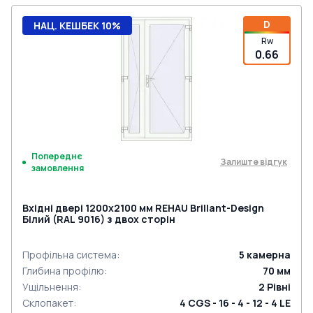
D
НАЦ. КЕШБЕК 10%
Rw
0.66
Попереднє
Залиште відгук
замовлення
Вхідні двері 1200x2100 мм REHAU Brillant-Design
Білий (RAL 9016) з двох сторін
Профільна система
:
5
камерна
Глибина профілю
:
70
мм
Ущільнення
:
2
Рівні
Склопакет
:
4 CGS - 16 - 4 - 12 - 4 LE