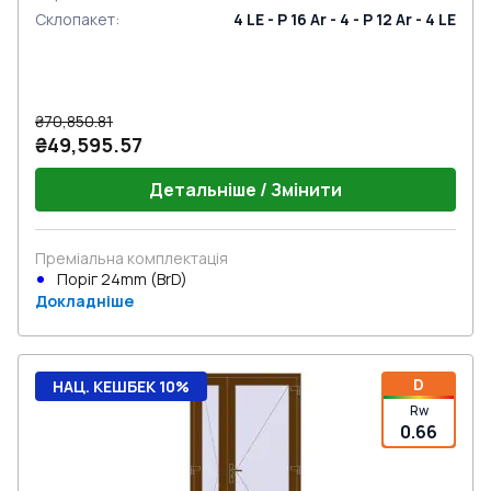
Склопакет
:
4 LE - P 16 Ar - 4 - P 12 Ar - 4 LE
₴70,850.81
₴49,595.57
Детальніше / Змінити
Преміальна комплектація
Поріг 24mm (BrD)
Докладніше
D
НАЦ. КЕШБЕК 10%
Rw
0.66