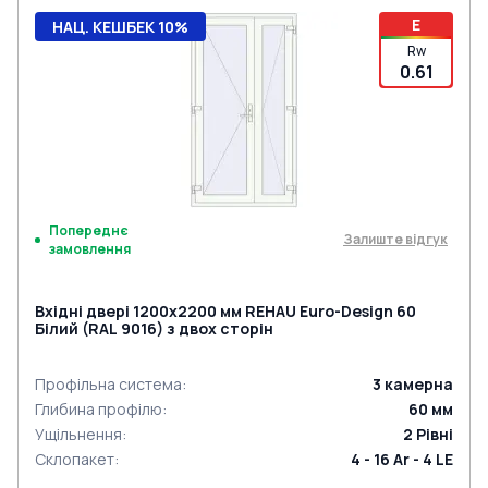
E
НАЦ. КЕШБЕК 10%
Rw
0.61
Попереднє
Залиште відгук
замовлення
Вхідні двері 1200x2200 мм REHAU Euro-Design 60
Білий (RAL 9016) з двох сторін
Профільна система
:
3
камерна
Глибина профілю
:
60
мм
Ущільнення
:
2
Рівні
Склопакет
:
4 - 16 Ar - 4 LE