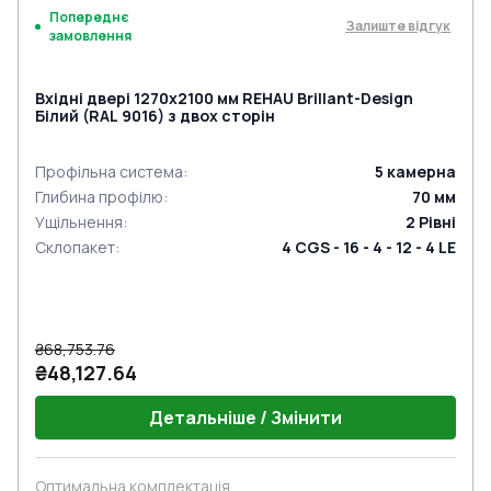
Попереднє
Залиште відгук
замовлення
Вхідні двері 1270x2100 мм REHAU Brillant-Design
Білий (RAL 9016) з двох сторін
Профільна система
:
5
камерна
Глибина профілю
:
70
мм
Ущільнення
:
2
Рівні
Склопакет
:
4 CGS - 16 - 4 - 12 - 4 LE
₴68,753.76
₴48,127.64
Детальніше / Змінити
Оптимальна комплектація