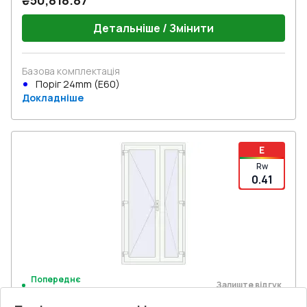
₴50,818.87
Детальніше / Змінити
Базова комплектація
Поріг 24mm (E60)
Докладніше
E
Rw
0.41
Попереднє
Залиште відгук
замовлення