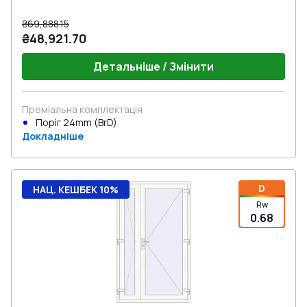
₴69,888.15
₴48,921.70
Детальніше / Змінити
Преміальна комплектація
Поріг 24mm (BrD)
Докладніше
D
НАЦ. КЕШБЕК 10%
Rw
0.68