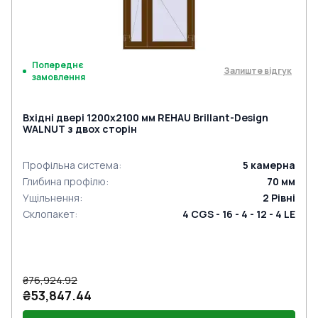
Попереднє
Залиште відгук
замовлення
Вхідні двері 1200x2100 мм REHAU Brillant-Design
WALNUT з двох сторін
Профільна система
:
5
камерна
Глибина профілю
:
70
мм
Ущільнення
:
2
Рівні
Склопакет
:
4 CGS - 16 - 4 - 12 - 4 LE
₴76,924.92
₴53,847.44