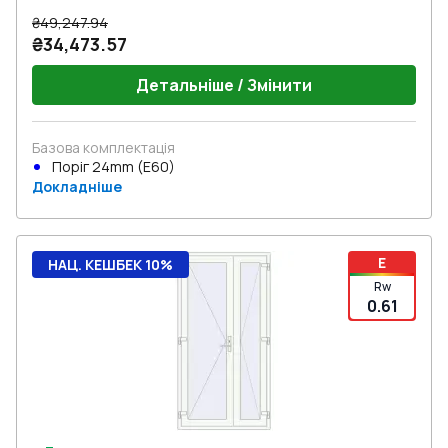
₴49,247.94
₴34,473.57
Детальніше / Змінити
Базова комплектація
Поріг 24mm (E60)
Докладніше
E
НАЦ. КЕШБЕК 10%
Rw
0.61