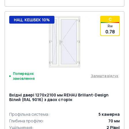
C
НАЦ. КЕШБЕК 10%
Rw
0.78
Попереднє
Залиште відгук
замовлення
Вхідні двері 1270x2100 мм REHAU Brillant-Design
Білий (RAL 9016) з двох сторін
Профільна система
:
5
камерна
Глибина профілю
:
70
мм
Ущільнення
:
2
Рівні