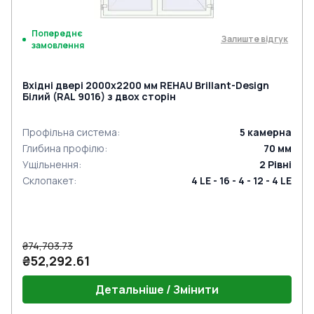
Попереднє
Залиште відгук
замовлення
Вхідні двері 2000x2200 мм REHAU Brillant-Design
Білий (RAL 9016) з двох сторін
Профільна система
:
5
камерна
Глибина профілю
:
70
мм
Ущільнення
:
2
Рівні
Склопакет
:
4 LE - 16 - 4 - 12 - 4 LE
₴74,703.73
₴52,292.61
Детальніше / Змінити