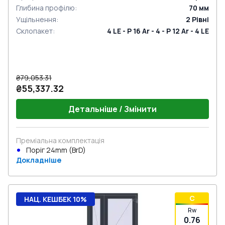
Глибина профілю
:
70
мм
Ущільнення
:
2
Рівні
Склопакет
:
4 LE - P 16 Ar - 4 - P 12 Ar - 4 LE
₴79,053.31
₴55,337.32
Детальніше / Змінити
Преміальна комплектація
Поріг 24mm (BrD)
Докладніше
C
НАЦ. КЕШБЕК 10%
Rw
0.76