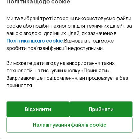
Політика щодо cookie
Вхідні двері 1200x2300 мм REHAU Euro-Design 60
Білий (RAL 9016) з двох сторін
Ми та вибрані треті сторони використовуємо файли
cookie або подібні технології для технічних цілей і, за
Профільна система
:
3
камерна
вашою згодою, для інших цілей, як зазначено в
Глибина профілю
:
60
мм
Політика щодо cookie
.
Відмова в згоді може
Ущільнення
:
2
Рівні
зробити пов’язані функції недоступними.
Склопакет
:
4 - 16 - 4
Ви можете дати згоду на використання таких
технологій, натиснувши кнопку «Прийняти».
Закриваючи це повідомлення, ви продовжуєте без
₴48,434.29
прийняття.
₴33,904.00
Детальніше / Змінити
Відхилити
Прийняти
Комплектація
Налаштування файлів cookie
Поріг 24mm (E60)
Розрахуй онлайн
Докладніше