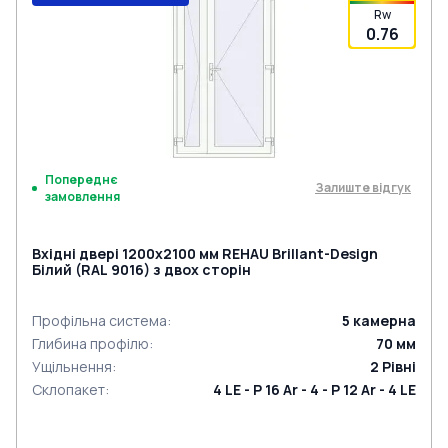
Rw
0.76
Попереднє
Залиште відгук
замовлення
Вхідні двері 1200x2100 мм REHAU Brillant-Design
Білий (RAL 9016) з двох сторін
Профільна система
:
5
камерна
Глибина профілю
:
70
мм
Ущільнення
:
2
Рівні
Склопакет
:
4 LE - P 16 Ar - 4 - P 12 Ar - 4 LE