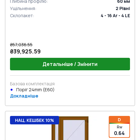
Глибина профілю
:
60
мм
Ущільнення
:
2
Рівні
Склопакет
:
4 - 16 Ar - 4 LE
₴57,036.55
₴39,925.59
Детальніше / Змінити
Базова комплектація
Поріг 24mm (E60)
Докладніше
D
НАЦ. КЕШБЕК 10%
Rw
0.64