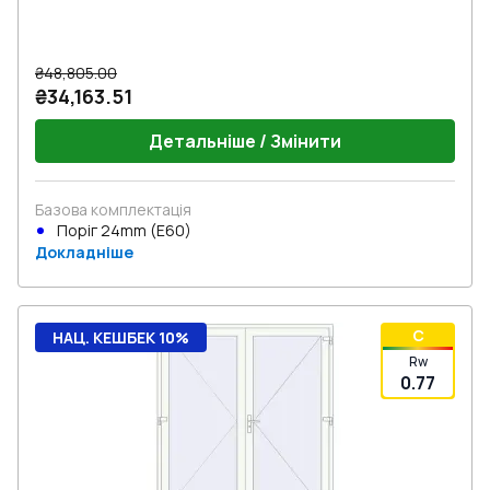
₴48,805.00
₴34,163.51
Детальніше / Змінити
Базова комплектація
Поріг 24mm (E60)
Докладніше
C
НАЦ. КЕШБЕК 10%
Rw
0.77