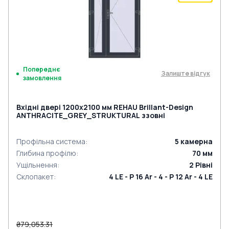
Попереднє
Залиште відгук
замовлення
Вхідні двері 1200x2100 мм REHAU Brillant-Design
ANTHRACITE_GREY_STRUKTURAL ззовні
Профільна система
:
5
камерна
Глибина профілю
:
70
мм
Ущільнення
:
2
Рівні
Склопакет
:
4 LE - P 16 Ar - 4 - P 12 Ar - 4 LE
₴79,053.31