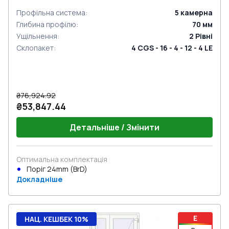
Профільна система
:
5
камерна
Глибина профілю
:
70
мм
Ущільнення
:
2
Рівні
Склопакет
:
4 CGS - 16 - 4 - 12 - 4 LE
₴76,924.92
₴53,847.44
Детальніше / Змінити
Оптимальна комплектація
Поріг 24mm (BrD)
Докладніше
E
НАЦ. КЕШБЕК 10%