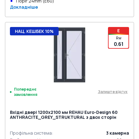
Поріг 24mm (E60)
Докладніше
E
НАЦ. КЕШБЕК 10%
Rw
0.61
Попереднє
Залиште відгук
замовлення
Вхідні двері 1200x2100 мм REHAU Euro-Design 60
ANTHRACITE_GREY_STRUKTURAL з двох сторін
Профільна система
:
3
камерна