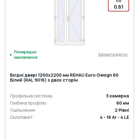
Rw
0.61
Попереднє
Залиште відгук
замовлення
Вхідні двері 1200x2200 мм REHAU Euro-Design 60
Білий (RAL 9016) з двох сторін
Профільна система
:
3
камерна
Глибина профілю
:
60
мм
Ущільнення
:
2
Рівні
Склопакет
:
4 - 16 Ar - 4 LE