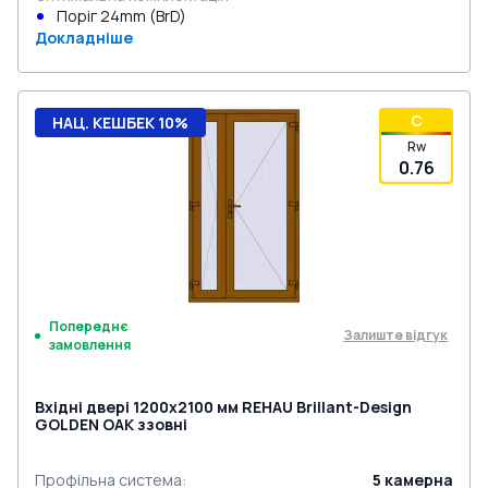
Поріг 24mm (BrD)
Докладніше
C
НАЦ. КЕШБЕК 10%
Rw
0.76
Попереднє
Залиште відгук
замовлення
Вхідні двері 1200x2100 мм REHAU Brillant-Design
GOLDEN OAK ззовні
Профільна система
:
5
камерна