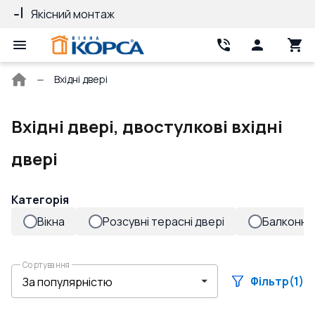
Якісний монтаж
Гарантія 10 років
Головна
Вхідні двері
сторінка
Вхідні двері, двостулкові вхідні
двері
Категорія
Вікна
Розсувні терасні двері
Балконні 
Сортування
Фільтр
(1)