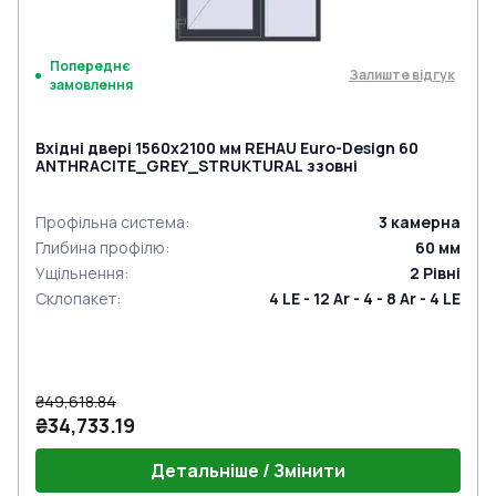
Попереднє
Залиште відгук
замовлення
Вхідні двері 1560x2100 мм REHAU Euro-Design 60
ANTHRACITE_GREY_STRUKTURAL ззовні
Профільна система
:
3
камерна
Глибина профілю
:
60
мм
Ущільнення
:
2
Рівні
Склопакет
:
4 LE - 12 Ar - 4 - 8 Ar - 4 LE
₴49,618.84
₴34,733.19
Детальніше / Змінити