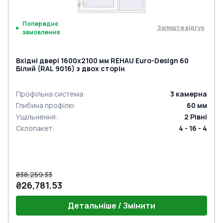
Попереднє
Залиште відгук
замовлення
Вхідні двері 1600x2100 мм REHAU Euro-Design 60
Білий (RAL 9016) з двох сторін
Профільна система
:
3
камерна
Глибина профілю
:
60
мм
Ущільнення
:
2
Рівні
Склопакет
:
4 - 16 - 4
₴38,259.33
₴26,781.53
Детальніше / Змінити