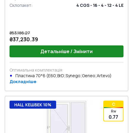
Склопакет
:
4 CGS - 16 - 4 - 12 - 4 LE
₴53,186.27
₴37,230.39
Детальніше / Змінити
Оптимальна комплектація
Пластина 70*6 (E60;BrD;Synego;Geneo;Artevo)
Докладніше
C
НАЦ. КЕШБЕК 10%
Rw
0.77