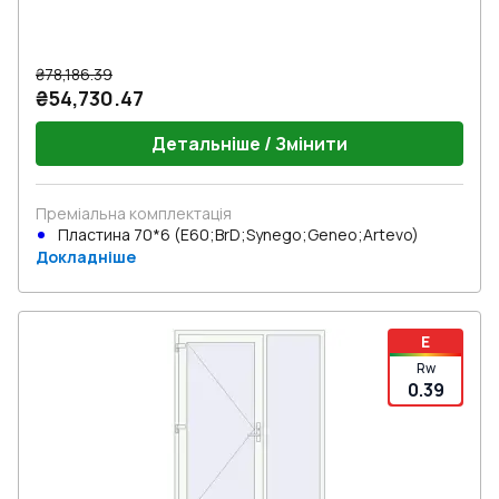
₴78,186.39
₴54,730.47
Детальніше / Змінити
Преміальна комплектація
Пластина 70*6 (E60;BrD;Synego;Geneo;Artevo)
Докладніше
E
Rw
0.39