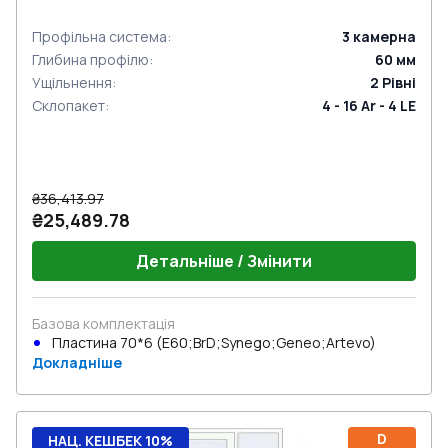
Профільна система
:
3
камерна
Глибина профілю
:
60
мм
Ущільнення
:
2
Рівні
Склопакет
:
4 - 16 Ar - 4 LE
₴36,413.97
₴25,489.78
Детальніше / Змінити
Базова комплектація
Пластина 70*6 (E60;BrD;Synego;Geneo;Artevo)
Докладніше
D
НАЦ. КЕШБЕК 10%