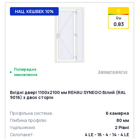
C
НАЦ. КЕШБЕК 10%
Rw
0.83
Попереднє
Залиште відгук
замовлення
Вхідні двері 1100x2100 мм REHAU SYNEGO Білий (RAL
9016) з двох сторін
Профільна система
:
6
камерна
Глибина профілю
:
80
мм
Ущільнення
:
2
Рівні
Склопакет
:
4 LE - 16 - 4 - 14 - 4 LE