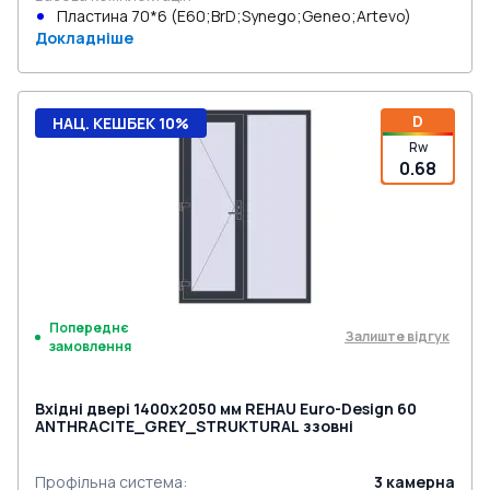
Пластина 70*6 (E60;BrD;Synego;Geneo;Artevo)
Докладніше
D
НАЦ. КЕШБЕК 10%
Rw
0.68
Попереднє
Залиште відгук
замовлення
Вхідні двері 1400x2050 мм REHAU Euro-Design 60
ANTHRACITE_GREY_STRUKTURAL ззовні
Профільна система
:
3
камерна