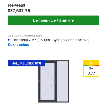
₴53,768.23
₴37,637.75
Детальніше / Змінити
Базова комплектація
Пластина 70*6 (E60;BrD;Synego;Geneo;Artevo)
Докладніше
C
НАЦ. КЕШБЕК 10%
Rw
0.77