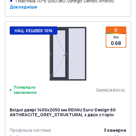
Пластина 70*6 (E60;BrD;Synego;Geneo;Artevo)
Докладніше
D
НАЦ. КЕШБЕК 10%
Rw
0.68
Попереднє
Залиште відгук
замовлення
Вхідні двері 1400x2050 мм REHAU Euro-Design 60
ANTHRACITE_GREY_STRUKTURAL з двох сторін
Профільна система
:
3
камерна