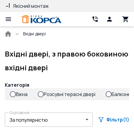
Якісний монтаж
Гарантія 10 ро
Головна
Вхідні двері
сторінка
Вхідні двері, з правою боковиною
вхідні двері
Категорія
Вікна
Розсувні терасні двері
Балконні 
Сортування
Фільтр
(1)