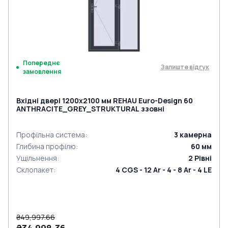
Попереднє
Залиште відгук
замовлення
Вхідні двері 1200x2100 мм REHAU Euro-Design 60
ANTHRACITE_GREY_STRUKTURAL ззовні
Профільна система
:
3
камерна
Глибина профілю
:
60
мм
Ущільнення
:
2
Рівні
Склопакет
:
4 CGS - 12 Ar - 4 - 8 Ar - 4 LE
₴49,997.66