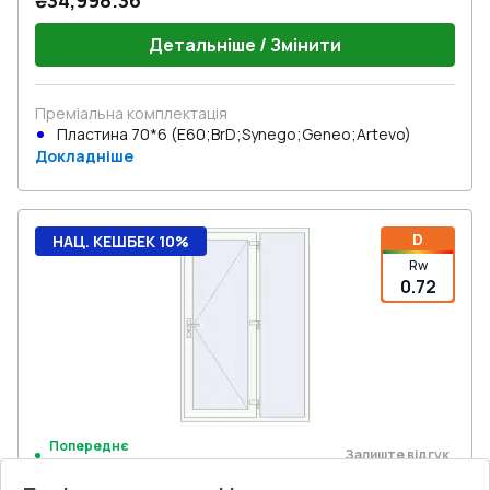
₴34,998.36
Детальніше / Змінити
Преміальна комплектація
Пластина 70*6 (E60;BrD;Synego;Geneo;Artevo)
Докладніше
D
НАЦ. КЕШБЕК 10%
Rw
0.72
Попереднє
Залиште відгук
замовлення