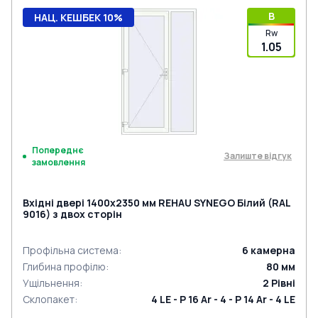
B
НАЦ. КЕШБЕК 10%
Rw
1.05
Попереднє
Залиште відгук
замовлення
Вхідні двері 1400x2350 мм REHAU SYNEGO Білий (RAL
9016) з двох сторін
Профільна система
:
6
камерна
Глибина профілю
:
80
мм
Ущільнення
:
2
Рівні
Склопакет
:
4 LE - P 16 Ar - 4 - P 14 Ar - 4 LE