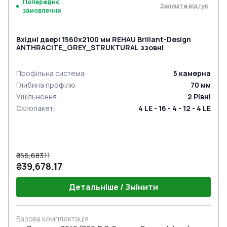
Попереднє
Залиште відгук
замовлення
Вхідні двері 1560x2100 мм REHAU Brillant-Design
ANTHRACITE_GREY_STRUKTURAL ззовні
Профільна система
:
5
камерна
Глибина профілю
:
70
мм
Ущільнення
:
2
Рівні
Склопакет
:
4 LE - 16 - 4 - 12 - 4 LE
₴56,683.11
₴39,678.17
Детальніше / Змінити
Базова комплектація