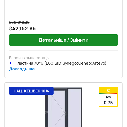
₴60,218.38
₴42,152.86
Детальніше / Змінити
Базова комплектація
Пластина 70*6 (E60;BrD;Synego;Geneo;Artevo)
Докладніше
C
НАЦ. КЕШБЕК 10%
Rw
0.75