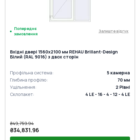
Попереднє
Залиште відгук
замовлення
Вхідні двері 1560x2100 мм REHAU Brillant-Design
Білий (RAL 9016) з двох сторін
Профільна система
:
5
камерна
Глибина профілю
:
70
мм
Ущільнення
:
2
Рівні
Склопакет
:
4 LE - 16 - 4 - 12 - 4 LE
₴49,759.94
₴34,831.96