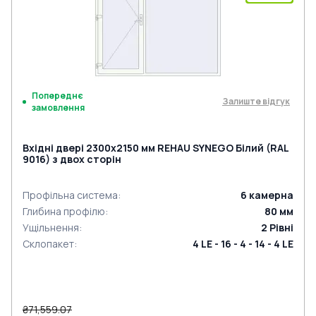
Попереднє
Залиште відгук
замовлення
Вхідні двері 2300x2150 мм REHAU SYNEGO Білий (RAL
9016) з двох сторін
Профільна система
:
6
камерна
Глибина профілю
:
80
мм
Ущільнення
:
2
Рівні
Склопакет
:
4 LE - 16 - 4 - 14 - 4 LE
₴71,559.07