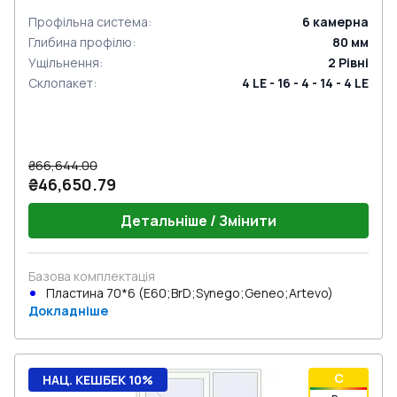
Профільна система
:
6
камерна
Глибина профілю
:
80
мм
Ущільнення
:
2
Рівні
Склопакет
:
4 LE - 16 - 4 - 14 - 4 LE
₴66,644.00
₴46,650.79
Детальніше / Змінити
Базова комплектація
Пластина 70*6 (E60;BrD;Synego;Geneo;Artevo)
Докладніше
C
НАЦ. КЕШБЕК 10%