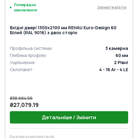
Попереднє
Залиште відгук
замовлення
Вхідні двері 1300x2100 мм REHAU Euro-Design 60
Білий (RAL 9016) з двох сторін
Профільна система
:
3
камерна
Глибина профілю
:
60
мм
Ущільнення
:
2
Рівні
Склопакет
:
4 - 16 Ar - 4 LE
₴38,684.56
₴27,079.19
Детальніше / Змінити
Базова комплектація