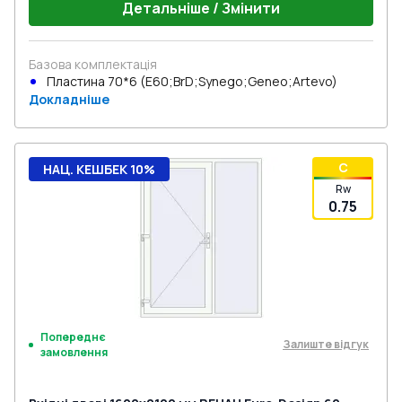
Детальніше / Змінити
Базова комплектація
Пластина 70*6 (E60;BrD;Synego;Geneo;Artevo)
Докладніше
C
НАЦ. КЕШБЕК 10%
Rw
0.75
Попереднє
Залиште відгук
замовлення