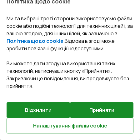
Політика щодо cookie
Вхідні двері 1400x2100 мм REHAU Euro-Design 60
Білий (RAL 9016) з двох сторін
Ми та вибрані треті сторони використовуємо файли
cookie або подібні технології для технічних цілей і, за
Профільна система
:
3
камерна
вашою згодою, для інших цілей, як зазначено в
Глибина профілю
:
60
мм
Політика щодо cookie
.
Відмова в згоді може
Ущільнення
:
2
Рівні
зробити пов’язані функції недоступними.
Склопакет
:
4 CGS - 12 Ar - 4 - 8 Ar - 4 LE
Ви можете дати згоду на використання таких
технологій, натиснувши кнопку «Прийняти».
Закриваючи це повідомлення, ви продовжуєте без
₴46,286.36
прийняття.
₴32,400.45
Детальніше / Змінити
Відхилити
Прийняти
Преміальна комплектація
Налаштування файлів cookie
Пластина 70*6 (E60;BrD;Synego;Geneo;Artevo)
Розрахуй онлайн
Докладніше