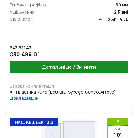
Глибина профілю
:
60
мм
Ущільнення
:
2
Рівні
Склопакет
:
4 - 16 Ar - 4 LE
₴43,551.43
₴30,486.01
Детальніше / Змінити
Базова комплектація
Пластина 70*6 (E60;BrD;Synego;Geneo;Artevo)
Докладніше
B
НАЦ. КЕШБЕК 10%
Rw
1.01