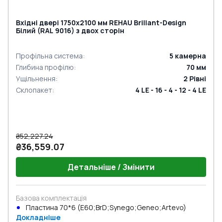
Вхідні двері 1750x2100 мм REHAU Brillant-Design
Білий (RAL 9016) з двох сторін
Профільна система
:
5
камерна
Глибина профілю
:
70
мм
Ущільнення
:
2
Рівні
Склопакет
:
4 LE - 16 - 4 - 12 - 4 LE
₴52,227.24
₴36,559.07
Детальніше / Змінити
Базова комплектація
Пластина 70*6 (E60;BrD;Synego;Geneo;Artevo)
Докладніше