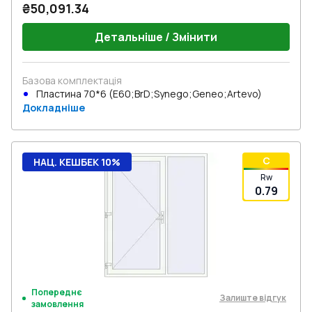
₴50,091.34
Детальніше / Змінити
Базова комплектація
Пластина 70*6 (E60;BrD;Synego;Geneo;Artevo)
Докладніше
C
НАЦ. КЕШБЕК 10%
Rw
0.79
Попереднє
Залиште відгук
замовлення