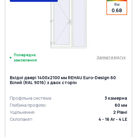
Rw
0.68
Попереднє
Залиште відгук
замовлення
Вхідні двері 1400x2100 мм REHAU Euro-Design 60
Білий (RAL 9016) з двох сторін
Профільна система
:
3
камерна
Глибина профілю
:
60
мм
Ущільнення
:
2
Рівні
Склопакет
:
4 - 16 Ar - 4 LE