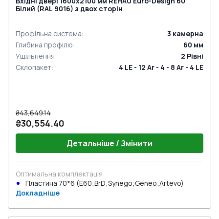
Вхідні двері 1600x2100 мм REHAU Euro-Design 60
Білий (RAL 9016) з двох сторін
Профільна система
:
3
камерна
Глибина профілю
:
60
мм
Ущільнення
:
2
Рівні
Склопакет
:
4 LE - 12 Ar - 4 - 8 Ar - 4 LE
₴43,649.14
₴30,554.40
Детальніше / Змінити
Оптимальна комплектація
Пластина 70*6 (E60;BrD;Synego;Geneo;Artevo)
Докладніше