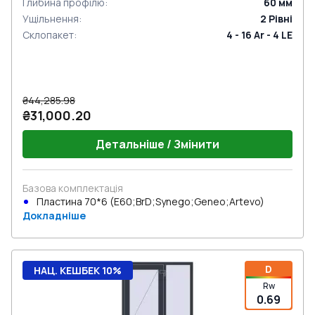
Глибина профілю
:
60
мм
Ущільнення
:
2
Рівні
Склопакет
:
4 - 16 Ar - 4 LE
₴44,285.98
₴31,000.20
Детальніше / Змінити
Базова комплектація
Пластина 70*6 (E60;BrD;Synego;Geneo;Artevo)
Докладніше
D
НАЦ. КЕШБЕК 10%
Rw
0.69