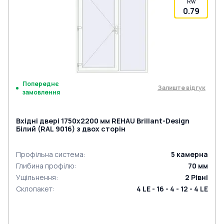
Rw
0.79
Попереднє
Залиште відгук
замовлення
Вхідні двері 1750x2200 мм REHAU Brillant-Design
Білий (RAL 9016) з двох сторін
Профільна система
:
5
камерна
Глибина профілю
:
70
мм
Ущільнення
:
2
Рівні
Склопакет
:
4 LE - 16 - 4 - 12 - 4 LE