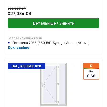
₴38,620.04
₴27,034.03
Детальніше / Змінити
Базова комплектація
Пластина 70*6 (E60;BrD;Synego;Geneo;Artevo)
Докладніше
D
НАЦ. КЕШБЕК 10%
Rw
0.66