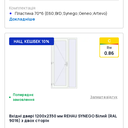
Комплектація
Пластина 70*6 (E60;BrD;Synego;Geneo;Artevo)
Докладніше
C
НАЦ. КЕШБЕК 10%
Rw
0.86
Попереднє
Залиште відгук
замовлення
Вхідні двері 1200x2350 мм REHAU SYNEGO Білий (RAL
9016) з двох сторін