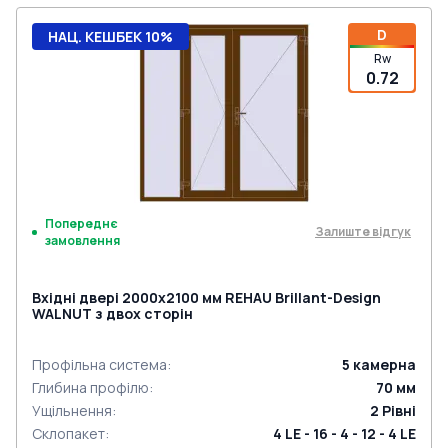
D
НАЦ. КЕШБЕК 10%
Rw
0.72
Попереднє
Залиште відгук
замовлення
Вхідні двері 2000x2100 мм REHAU Brillant-Design
WALNUT з двох сторін
Профільна система
:
5
камерна
Глибина профілю
:
70
мм
Ущільнення
:
2
Рівні
Склопакет
:
4 LE - 16 - 4 - 12 - 4 LE