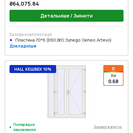
₴64,075.84
Детальніше / Змінити
Базова комплектація
Пластина 70*6 (E60;BrD;Synego;Geneo;Artevo)
Докладніше
D
НАЦ. КЕШБЕК 10%
Rw
0.68
Попереднє
Залиште відгук
замовлення