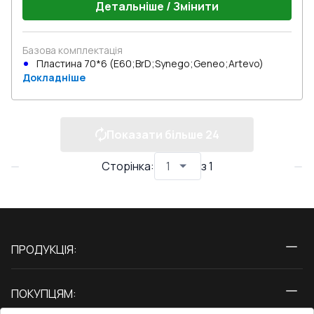
Детальніше / Змінити
Базова комплектація
Пластина 70*6 (E60;BrD;Synego;Geneo;Artevo)
Докладніше
Показати більше
24
Сторінка
:
з
1
ПРОДУКЦІЯ:
Вікна
ПОКУПЦЯМ:
Двері