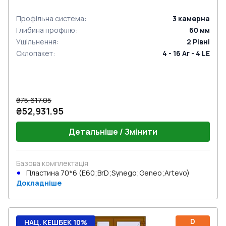
Профільна система
:
3
камерна
Глибина профілю
:
60
мм
Ущільнення
:
2
Рівні
Склопакет
:
4 - 16 Ar - 4 LE
₴75,617.05
₴52,931.95
Детальніше / Змінити
Базова комплектація
Пластина 70*6 (E60;BrD;Synego;Geneo;Artevo)
Докладніше
D
НАЦ. КЕШБЕК 10%