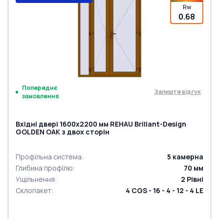
Rw
0.68
Попереднє
Залиште відгук
замовлення
Вхідні двері 1600x2200 мм REHAU Brillant-Design
GOLDEN OAK з двох сторін
Профільна система
:
5
камерна
Глибина профілю
:
70
мм
Ущільнення
:
2
Рівні
Склопакет
:
4 CGS - 16 - 4 - 12 - 4 LE