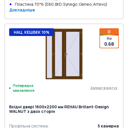
Пластина 70*6 (E60;BrD;Synego;Geneo;Artevo)
Докладніше
D
НАЦ. КЕШБЕК 10%
Rw
0.68
Попереднє
Залиште відгук
замовлення
Вхідні двері 1600x2200 мм REHAU Brillant-Design
WALNUT з двох сторін
Профільна система
:
5
камерна