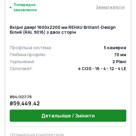
Попереднє
Залиште відгук
замовлення
Вхідні двері 1600x2200 мм REHAU Brillant-Design
Білий (RAL 9016) з двох сторін
Профільна система
:
5
камерна
Глибина профілю
:
70
мм
Ущільнення
:
2
Рівні
Склопакет
:
4 CGS - 16 - 4 - 12 - 4 LE
₴84,927.75
₴59,449.42
Детальніше / Змінити
Оптимальна комплектація