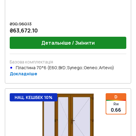
₴90,960.13
₴63,672.10
Детальніше / Змінити
Базова комплектація
Пластина 70*6 (E60;BrD;Synego;Geneo;Artevo)
Докладніше
D
НАЦ. КЕШБЕК 10%
Rw
0.66