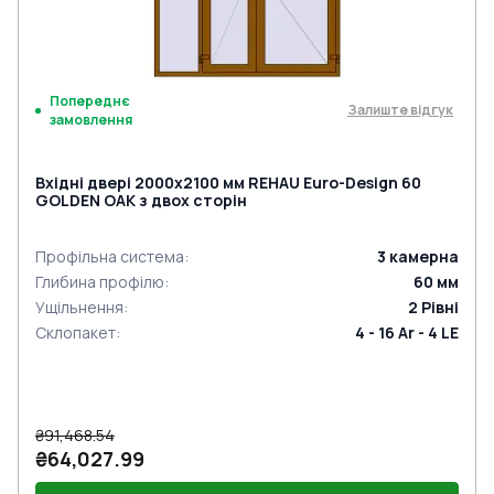
Попереднє
Залиште відгук
замовлення
Вхідні двері 2000x2100 мм REHAU Euro-Design 60
GOLDEN OAK з двох сторін
Профільна система
:
3
камерна
Глибина профілю
:
60
мм
Ущільнення
:
2
Рівні
Склопакет
:
4 - 16 Ar - 4 LE
₴91,468.54
₴64,027.99