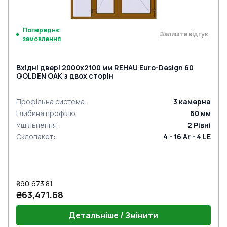
Попереднє
Залиште відгук
замовлення
Вхідні двері 2000x2100 мм REHAU Euro-Design 60
GOLDEN OAK з двох сторін
Профільна система
:
3
камерна
Глибина профілю
:
60
мм
Ущільнення
:
2
Рівні
Склопакет
:
4 - 16 Ar - 4 LE
₴90,673.81
₴63,471.68
Детальніше / Змінити