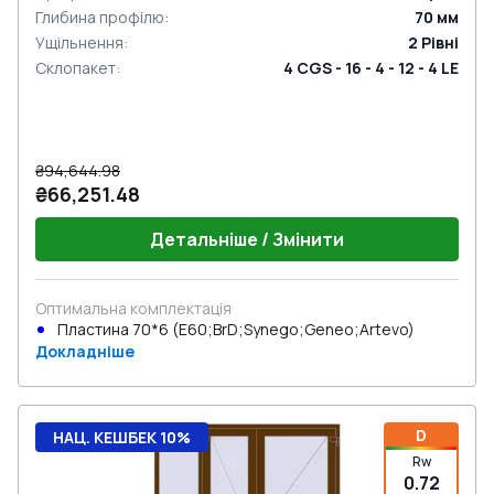
Глибина профілю
:
70
мм
Ущільнення
:
2
Рівні
Склопакет
:
4 CGS - 16 - 4 - 12 - 4 LE
₴94,644.98
₴66,251.48
Детальніше / Змінити
Оптимальна комплектація
Пластина 70*6 (E60;BrD;Synego;Geneo;Artevo)
Докладніше
D
НАЦ. КЕШБЕК 10%
Rw
0.72