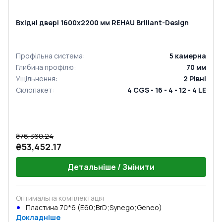
Вхідні двері 1600x2200 мм REHAU Brillant-Design
Профільна система
:
5
камерна
Глибина профілю
:
70
мм
Ущільнення
:
2
Рівні
Склопакет
:
4 CGS - 16 - 4 - 12 - 4 LE
₴76,360.24
₴53,452.17
Детальніше / Змінити
Оптимальна комплектація
Пластина 70*6 (Е60;BrD;Synego;Geneo)
Докладніше