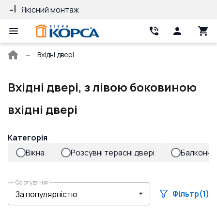
Якісний монтаж
Гарантія 10 ро
Головна
Вхідні двері
сторінка
Вхідні двері, з лівою боковиною
вхідні двері
Категорія
Вікна
Розсувні терасні двері
Балконні 
Сортування
Фільтр
(1)