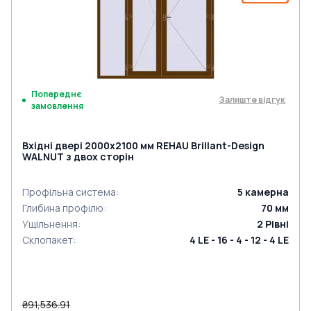
Попереднє
Залиште відгук
замовлення
Вхідні двері 2000x2100 мм REHAU Brillant-Design
WALNUT з двох сторін
Профільна система
:
5
камерна
Глибина профілю
:
70
мм
Ущільнення
:
2
Рівні
Склопакет
:
4 LE - 16 - 4 - 12 - 4 LE
₴91,536.91