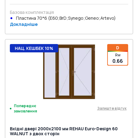
Базова комплектація
Пластина 70*6 (E60;BrD;Synego;Geneo;Artevo)
Докладніше
D
НАЦ. КЕШБЕК 10%
Rw
0.66
Попереднє
Залиште відгук
замовлення
Вхідні двері 2000x2100 мм REHAU Euro-Design 60
WALNUT з двох сторін