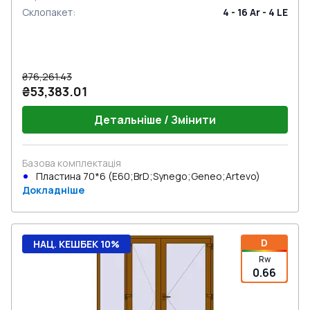
Склопакет
:
4 - 16 Ar - 4 LE
₴76,261.43
₴53,383.01
Детальніше / Змінити
Базова комплектація
Пластина 70*6 (E60;BrD;Synego;Geneo;Artevo)
Докладніше
D
НАЦ. КЕШБЕК 10%
Rw
0.66