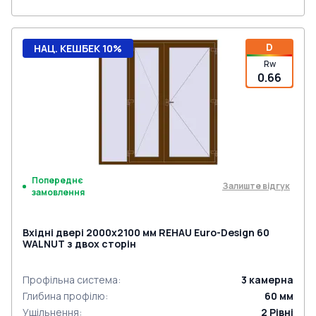
D
НАЦ. КЕШБЕК 10%
Rw
0.66
Попереднє
Залиште відгук
замовлення
Вхідні двері 2000x2100 мм REHAU Euro-Design 60
WALNUT з двох сторін
Профільна система
:
3
камерна
Глибина профілю
:
60
мм
Ущільнення
:
2
Рівні