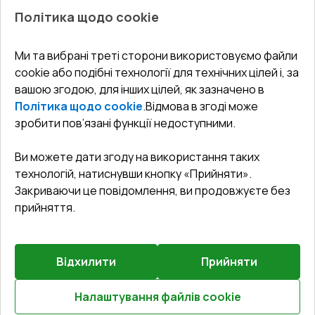
Про нас
Балкони
Політика щодо cookie
СЕРВІС ТА ОБЛУГОВУВАННЯ:
Акції
Тераси
Доставка і Оплата
Блог
Ми та вибрані треті сторони використовуємо файли
КОНТАКТИ
cookie або подібні технології для технічних цілей і, за
Гарантія та Сервіс
Адреса гіпермаркета
вашою згодою, для інших цілей, як зазначено в
Офіс
:
Україна, м. Вінниця, вул. Келецька 60 кв. 61
Повернення товару
Як правильно заміряти вікна
Політика щодо cookie
.
Відмова в згоді може
Договір публічної оферти
undefined(undefined)
зробити пов’язані функції недоступними.
Співпраця з нами
i.mgr3@korsa.ua
Ви можете дати згоду на використання таких
технологій, натиснувши кнопку «Прийняти».
Закриваючи це повідомлення, ви продовжуєте без
прийняття.
Відхилити
Прийняти
©
2026
.
Всі права захищені
.
Сайт створено на платформі
Vitrager.com
.
Повідомити про проблему
?
Налаштування файлів cookie
Розрахуй онлайн