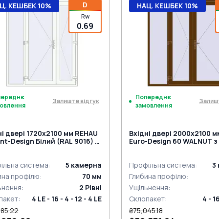
D
Ц. КЕШБЕК 10%
НАЦ. КЕШБЕК 10%
Rw
0.69
переднє
Попереднє
Залиште відгук
Залиш
овлення
замовлення
ні двері 1720x2100 мм REHAU
Вхідні двері 2000x2100 
ant-Design Білий (RAL 9016) з
Euro-Design 60 WALNUT з
 сторін
сторін
ільна система
:
5
камерна
Профільна система
:
3
ина профілю
:
70
мм
Глибина профілю
:
ьнення
:
2
Рівні
Ущільнення
:
пакет
:
4 LE - 16 - 4 - 12 - 4 LE
Склопакет
:
4 - 1
685.22
₴75,045.18