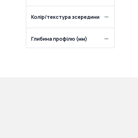
Колір/текстура зсередини
Глибина профілю (мм)
ПРОДУКЦІЯ:
ПОКУПЦЯМ: