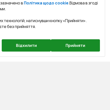
к зазначено в
Політика щодо cookie
.
Відмова в згоді
ми.
их технологій, натиснувши кнопку «Прийняти».
єте без прийняття.
Відхилити
Прийняти