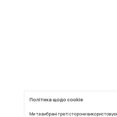
Політика щодо cookie
Ми та вибрані треті сторони використовуєм