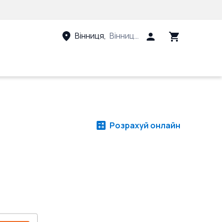
Вінниця
,
Вінницький район, Вінницька 
Розрахуй онлайн