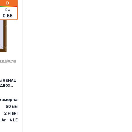
D
Rw
0.66
те відгук
мм REHAU
 двох
камерна
60
мм
2
Рівні
6 Ar - 4 LE