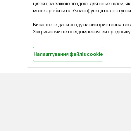
цілей і, за вашою згодою, для інших цілей, я
може зробити пов’язані функції недоступни
Ви можете дати згоду на використання так
Закриваючи це повідомлення, ви продовжу
Налаштування файлів cookie
СЕРВІС ТА ОБЛУГОВУВАННЯ:
КОНТАКТИ