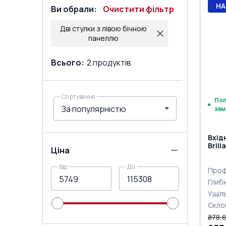
НА
Ви обрали
:
Очистити фільтр
Дві стулки з лівою бічною
панеллю
Всього
:
2
продуктів
Сортування
По
зам
Вхід
Brill
Ціна
двох
Від
До
Проф
Глиб
Ущіл
Скло
₴78,