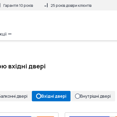
Гарантія 10 років
25 років довіри клієнтів
кції
ою вхідні двері
Балконні двері
Вхідні двері
Внутрішні двері