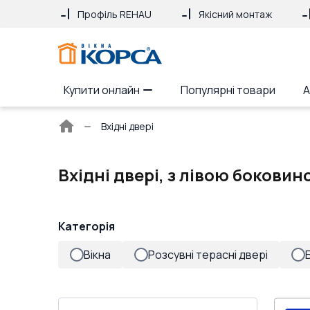
Профіль REHAU
Якісний монтаж
Купити онлайн
Популярні товари
А
Головна
Вхідні двері
сторінка
Вхідні двері, з лівою боковин
Категорія
Вікна
Розсувні терасні двері