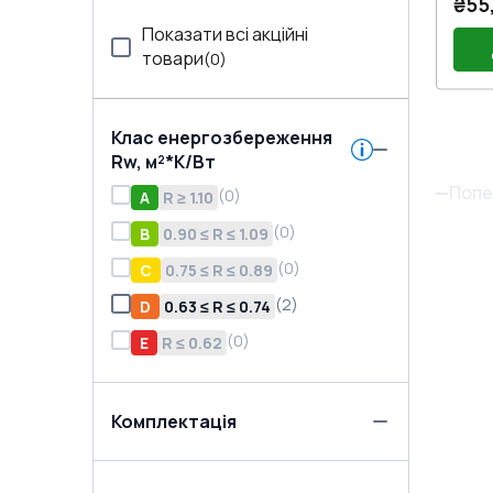
₴55
Показати всі акційні
товари
(
0
)
Клас енергозбереження
Пл
Rw, м²*K/Вт
(E6
Пор
Дв
Попе
(
0
)
A
R ≥ 1.10
(Бі
Дв
Joc
Зам
(
0
)
B
0.90 ≤ R ≤ 1.09
на
(
0
)
C
0.75 ≤ R ≤ 0.89
(
2
)
D
0.63 ≤ R ≤ 0.74
(
0
)
E
R ≤ 0.62
Комплектація