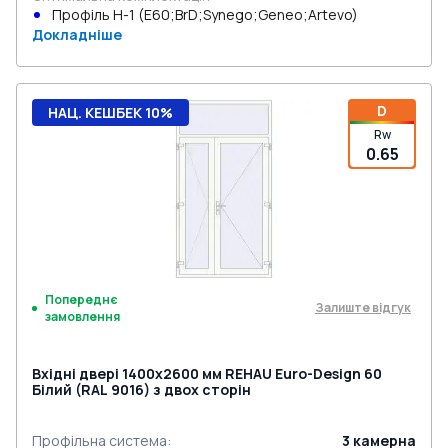
Профіль Н-1 (E60;BrD;Synego;Geneo;Artevo)
Докладніше
D
НАЦ. КЕШБЕК 10%
Rw
0.65
Попереднє
Залиште відгук
замовлення
Вхідні двері 1400x2600 мм REHAU Euro-Design 60
Білий (RAL 9016) з двох сторін
Профільна система
:
3
камерна