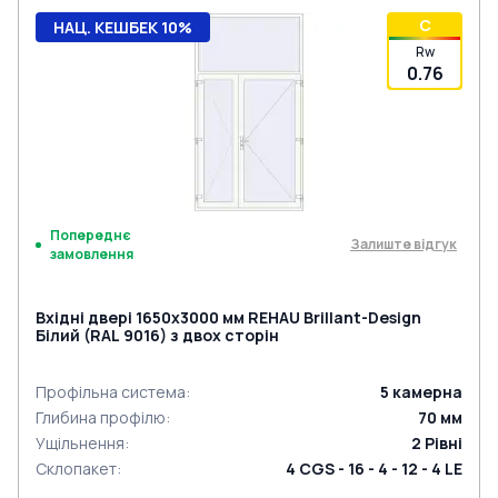
C
НАЦ. КЕШБЕК 10%
Rw
0.76
Попереднє
Залиште відгук
замовлення
Вхідні двері 1650x3000 мм REHAU Brillant-Design
Білий (RAL 9016) з двох сторін
Профільна система
:
5
камерна
Глибина профілю
:
70
мм
Ущільнення
:
2
Рівні
Склопакет
:
4 CGS - 16 - 4 - 12 - 4 LE