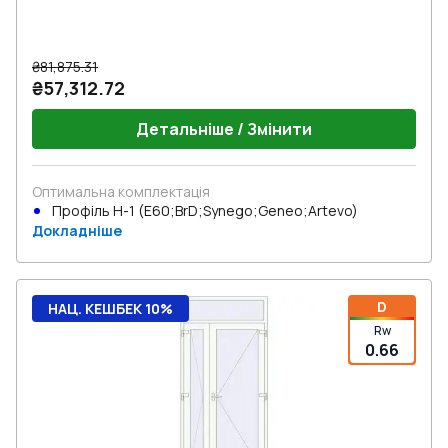
₴81,875.31
₴57,312.72
Детальніше / Змінити
Оптимальна комплектація
Профіль Н-1 (E60;BrD;Synego;Geneo;Artevo)
Докладніше
D
НАЦ. КЕШБЕК 10%
Rw
0.66