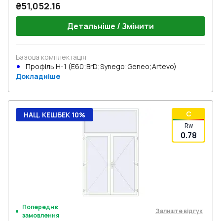
₴51,052.16
Детальніше / Змінити
Базова комплектація
Профіль Н-1 (E60;BrD;Synego;Geneo;Artevo)
Докладніше
C
НАЦ. КЕШБЕК 10%
Rw
0.78
Попереднє
Залиште відгук
замовлення