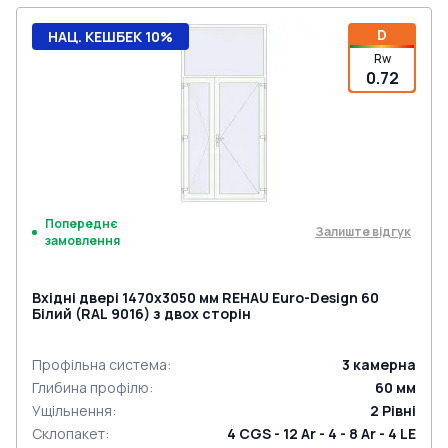
D
НАЦ. КЕШБЕК 10%
Rw
0.72
Попереднє
Залиште відгук
замовлення
Вхідні двері 1470x3050 мм REHAU Euro-Design 60
Білий (RAL 9016) з двох сторін
Профільна система
:
3
камерна
Глибина профілю
:
60
мм
Ущільнення
:
2
Рівні
Склопакет
:
4 CGS - 12 Ar - 4 - 8 Ar - 4 LE