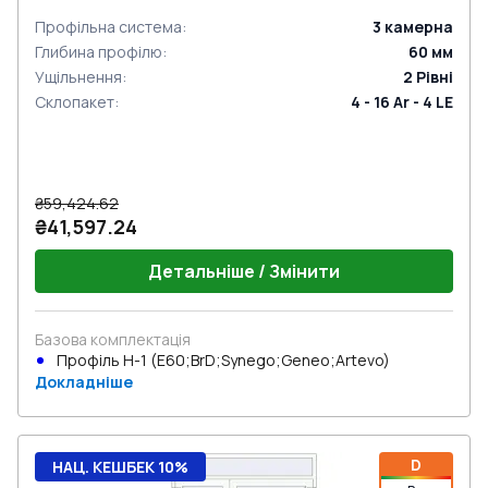
Профільна система
:
3
камерна
Глибина профілю
:
60
мм
Ущільнення
:
2
Рівні
Склопакет
:
4 - 16 Ar - 4 LE
₴59,424.62
₴41,597.24
Детальніше / Змінити
Базова комплектація
Профіль Н-1 (E60;BrD;Synego;Geneo;Artevo)
Докладніше
D
НАЦ. КЕШБЕК 10%