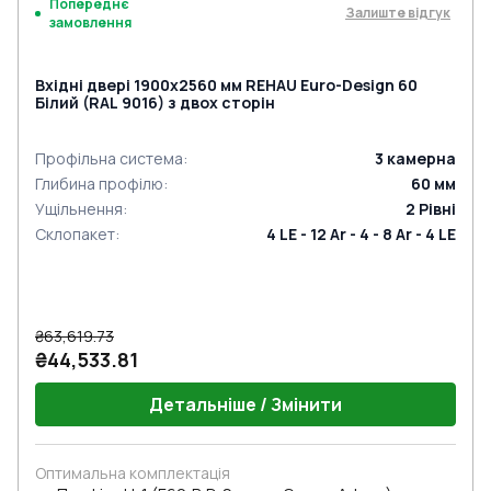
Попереднє
Залиште відгук
замовлення
Вхідні двері 1900x2560 мм REHAU Euro-Design 60
Білий (RAL 9016) з двох сторін
Профільна система
:
3
камерна
Глибина профілю
:
60
мм
Ущільнення
:
2
Рівні
Склопакет
:
4 LE - 12 Ar - 4 - 8 Ar - 4 LE
₴63,619.73
₴44,533.81
Детальніше / Змінити
Оптимальна комплектація