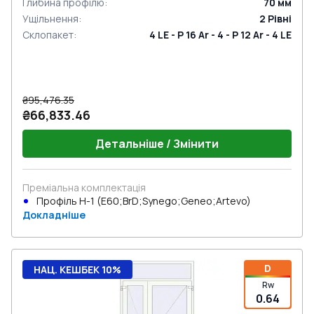
Глибина профілю
:
70
мм
Ущільнення
:
2
Рівні
Склопакет
:
4 LE - P 16 Ar - 4 - P 12 Ar - 4 LE
₴95,476.35
₴66,833.46
Детальніше / Змінити
Преміальна комплектація
Профіль Н-1 (E60;BrD;Synego;Geneo;Artevo)
Докладніше
D
НАЦ. КЕШБЕК 10%
Rw
0.64