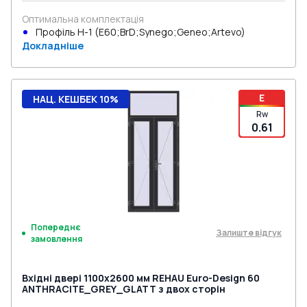
Оптимальна комплектація
Профіль Н-1 (E60;BrD;Synego;Geneo;Artevo)
Докладніше
E
НАЦ. КЕШБЕК 10%
Rw
0.61
Попереднє
Залиште відгук
замовлення
Вхідні двері 1100x2600 мм REHAU Euro-Design 60
ANTHRACITE_GREY_GLATT з двох сторін