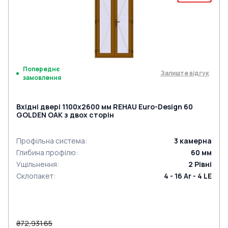
Попереднє
Залиште відгук
замовлення
Вхідні двері 1100x2600 мм REHAU Euro-Design 60
GOLDEN OAK з двох сторін
Профільна система
:
3
камерна
Глибина профілю
:
60
мм
Ущільнення
:
2
Рівні
Склопакет
:
4 - 16 Ar - 4 LE
₴72,931.65