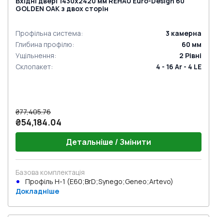
Вхідні двері 1430x2420 мм REHAU Euro-Design 60
GOLDEN OAK з двох сторін
Профільна система
:
3
камерна
Глибина профілю
:
60
мм
Ущільнення
:
2
Рівні
Склопакет
:
4 - 16 Ar - 4 LE
₴77,405.76
₴54,184.04
Детальніше / Змінити
Базова комплектація
Профіль Н-1 (E60;BrD;Synego;Geneo;Artevo)
Докладніше