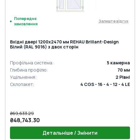
Попереднє
Залиште відгук
замовлення
Вхідні двері 1200x2470 мм REHAU Brillant-Design
Білий (RAL 9016) з двох сторін
Профільна система
:
5
камерна
Глибина профілю
:
70
мм
Ущільнення
:
2
Рівні
Склопакет
:
4 CGS - 16 - 4 - 12 - 4 LE
₴69,633.29
₴48,743.30
Детальніше / Змінити