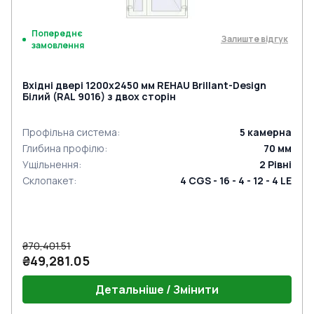
Попереднє
Залиште відгук
замовлення
Вхідні двері 1200x2450 мм REHAU Brillant-Design
Білий (RAL 9016) з двох сторін
Профільна система
:
5
камерна
Глибина профілю
:
70
мм
Ущільнення
:
2
Рівні
Склопакет
:
4 CGS - 16 - 4 - 12 - 4 LE
₴70,401.51
₴49,281.05
Детальніше / Змінити