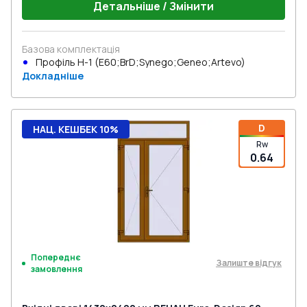
Детальніше / Змінити
Базова комплектація
Профіль Н-1 (E60;BrD;Synego;Geneo;Artevo)
Докладніше
D
НАЦ. КЕШБЕК 10%
Rw
0.64
Попереднє
Залиште відгук
замовлення