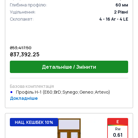
Глибина профілю
:
60
мм
Ущільнення
:
2
Рівні
Склопакет
:
4 - 16 Ar - 4 LE
₴53,417.50
₴37,392.25
Детальніше / Змінити
Базова комплектація
Профіль Н-1 (E60;BrD;Synego;Geneo;Artevo)
Докладніше
E
НАЦ. КЕШБЕК 10%
Rw
0.61