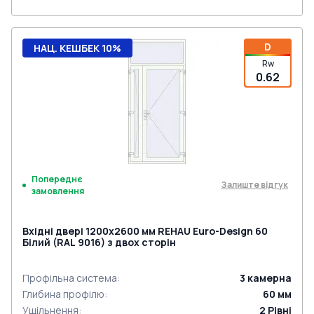
D
НАЦ. КЕШБЕК 10%
Rw
0.62
Попереднє
Залиште відгук
замовлення
Вхідні двері 1200x2600 мм REHAU Euro-Design 60
Білий (RAL 9016) з двох сторін
Профільна система
:
3
камерна
Глибина профілю
:
60
мм
Ущільнення
:
2
Рівні