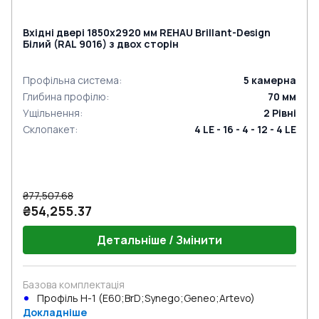
Вхідні двері 1850x2920 мм REHAU Brillant-Design
Білий (RAL 9016) з двох сторін
Профільна система
:
5
камерна
Глибина профілю
:
70
мм
Ущільнення
:
2
Рівні
Склопакет
:
4 LE - 16 - 4 - 12 - 4 LE
₴77,507.68
₴54,255.37
Детальніше / Змінити
Базова комплектація
Профіль Н-1 (E60;BrD;Synego;Geneo;Artevo)
Докладніше