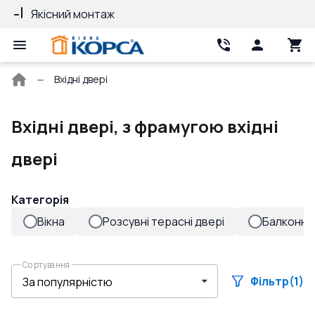
Якісний монтаж
Гарантія 10 рокі
Головна
Вхідні двері
сторінка
Вхідні двері, з фрамугою вхідні
двері
Категорія
Вікна
Розсувні терасні двері
Балконні 
Сортування
Фільтр
(1)