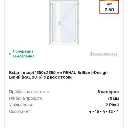
Rw
0.50
Попереднє
Залиште відгук
замовлення
Вхідні двері 1350x2350 мм REHAU Brillant-Design
Білий (RAL 9016) з двох сторін
Профільна система
:
5
камерна
Глибина профілю
:
70
мм
Ущільнення
:
2
Рівні
Склопакет
:
4 - 16 - 4 - 12 - 4