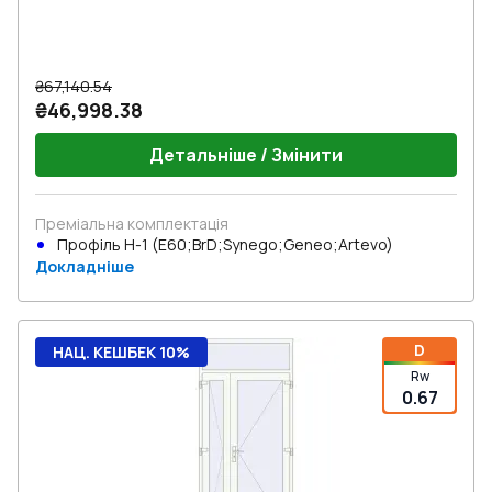
₴67,140.54
₴46,998.38
Детальніше / Змінити
Преміальна комплектація
Профіль Н-1 (E60;BrD;Synego;Geneo;Artevo)
Докладніше
D
НАЦ. КЕШБЕК 10%
Rw
0.67