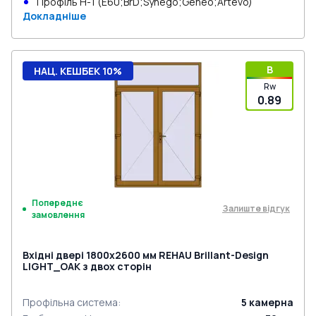
Профіль Н-1 (E60;BrD;Synego;Geneo;Artevo)
Докладніше
B
НАЦ. КЕШБЕК 10%
Rw
0.89
Попереднє
Залиште відгук
замовлення
Вхідні двері 1800x2600 мм REHAU Brillant-Design
LIGHT_OAK з двох сторін
Профільна система
:
5
камерна