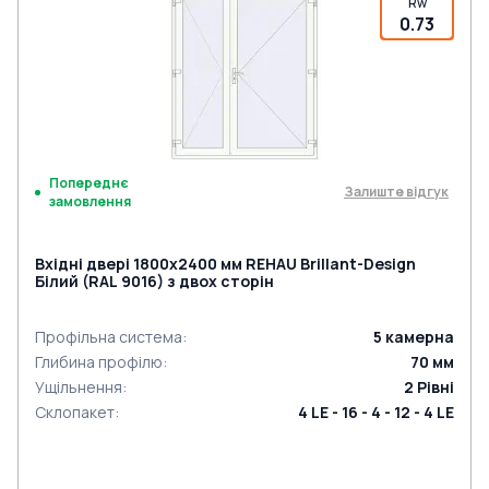
Rw
0.73
Попереднє
Залиште відгук
замовлення
Вхідні двері 1800x2400 мм REHAU Brillant-Design
Білий (RAL 9016) з двох сторін
Профільна система
:
5
камерна
Глибина профілю
:
70
мм
Ущільнення
:
2
Рівні
Склопакет
:
4 LE - 16 - 4 - 12 - 4 LE