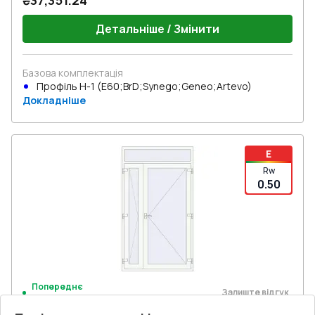
₴37,351.24
Детальніше / Змінити
Базова комплектація
Профіль Н-1 (E60;BrD;Synego;Geneo;Artevo)
Докладніше
E
Rw
0.50
Попереднє
Залиште відгук
замовлення