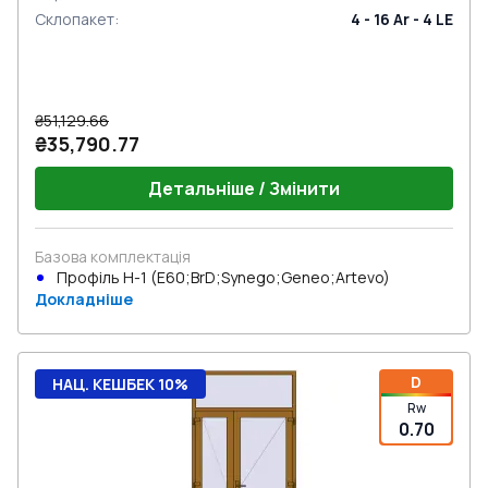
Склопакет
:
4 - 16 Ar - 4 LE
₴51,129.66
₴35,790.77
Детальніше / Змінити
Базова комплектація
Профіль Н-1 (E60;BrD;Synego;Geneo;Artevo)
Докладніше
D
НАЦ. КЕШБЕК 10%
Rw
0.70