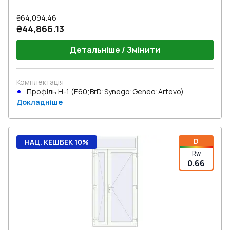
₴64,094.46
₴44,866.13
Детальніше / Змінити
Комплектація
Профіль Н-1 (E60;BrD;Synego;Geneo;Artevo)
Докладніше
D
НАЦ. КЕШБЕК 10%
Rw
0.66