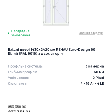
Попереднє
Залиште відгук
замовлення
Вхідні двері 1430x2420 мм REHAU Euro-Design 60
Білий (RAL 9016) з двох сторін
Профільна система
:
3
камерна
Глибина профілю
:
60
мм
Ущільнення
:
2
Рівні
Склопакет
:
4 - 16 Ar - 4 LE
₴53,358.90