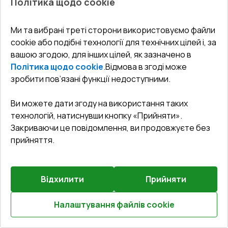
Політика щодо cookie
Вхідні двері 1350x2350 мм REHAU Brillant-Design
Білий (RAL 9016) з двох сторін
Ми та вибрані треті сторони використовуємо файли
cookie або подібні технології для технічних цілей і, за
Профільна система
:
5
камерна
вашою згодою, для інших цілей, як зазначено в
Глибина профілю
:
70
мм
Політика щодо cookie
.
Відмова в згоді може
Ущільнення
:
2
Рівні
зробити пов’язані функції недоступними.
Склопакет
:
4 - 16 - 4 - 12 - 4
Ви можете дати згоду на використання таких
технологій, натиснувши кнопку «Прийняти».
Закриваючи це повідомлення, ви продовжуєте без
₴64,485.16
прийняття.
₴45,139.61
Детальніше / Змінити
Відхилити
Прийняти
Комплектація
Налаштування файлів cookie
Профіль Н-1 (E60;BrD;Synego;Geneo;Artevo)
Розрахуй онлайн
Докладніше