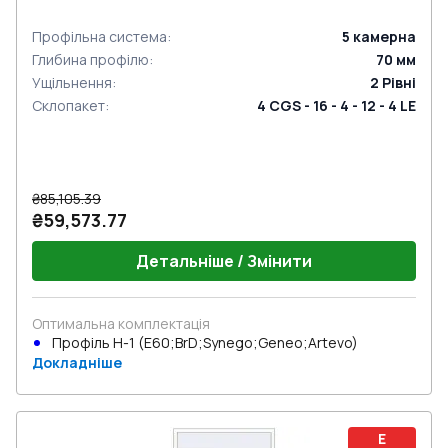
Профільна система
:
5
камерна
Глибина профілю
:
70
мм
Ущільнення
:
2
Рівні
Склопакет
:
4 CGS - 16 - 4 - 12 - 4 LE
₴85,105.39
₴59,573.77
Детальніше / Змінити
Оптимальна комплектація
Профіль Н-1 (E60;BrD;Synego;Geneo;Artevo)
Докладніше
E