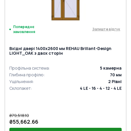
Попереднє
Залиште відгук
замовлення
Вхідні двері 1400x2600 мм REHAU Brillant-Design
LIGHT_OAK з двох сторін
Профільна система
:
5
камерна
Глибина профілю
:
70
мм
Ущільнення
:
2
Рівні
Склопакет
:
4 LE - 16 - 4 - 12 - 4 LE
₴79,518.10
₴55,662.66