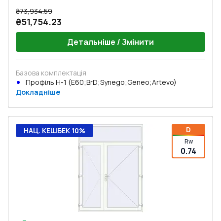
₴73,934.59
₴51,754.23
Детальніше / Змінити
Базова комплектація
Профіль Н-1 (E60;BrD;Synego;Geneo;Artevo)
Докладніше
D
НАЦ. КЕШБЕК 10%
Rw
0.74