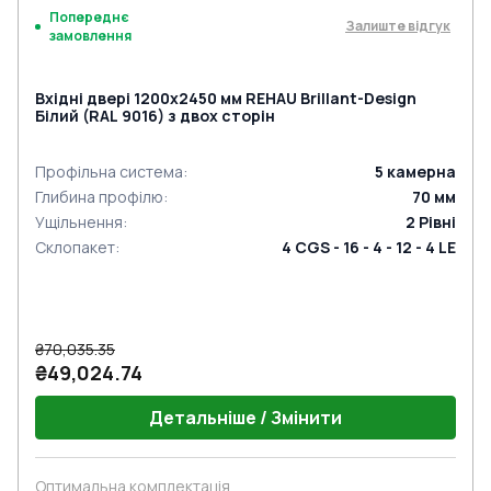
Попереднє
Залиште відгук
замовлення
Вхідні двері 1200x2450 мм REHAU Brillant-Design
Білий (RAL 9016) з двох сторін
Профільна система
:
5
камерна
Глибина профілю
:
70
мм
Ущільнення
:
2
Рівні
Склопакет
:
4 CGS - 16 - 4 - 12 - 4 LE
₴70,035.35
₴49,024.74
Детальніше / Змінити
Оптимальна комплектація