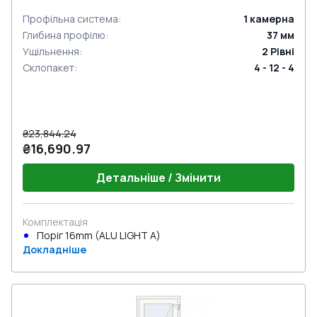
Профільна система
:
1
камерна
Глибина профілю
:
37
мм
Ущільнення
:
2
Рівні
Склопакет
:
4 - 12 - 4
₴23,844.24
₴16,690.97
Детальніше / Змінити
Комплектація
Поріг 16mm (ALU LIGHT A)
Докладніше