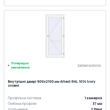
Попереднє
Залиште відгук
замовлення
Внутрішні двері 900x2100 мм Altest RAL 1014 Ivory
ззовні
Профільна система
:
1
камерна
Глибина профілю
:
37
мм
Ущільнення
:
2
Рівні