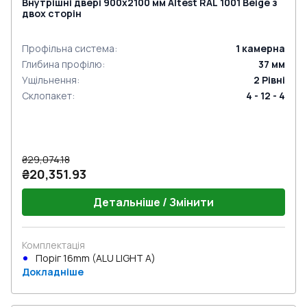
Внутрішні двері 900x2100 мм Altest RAL 1001 Beige з
двох сторін
Профільна система
:
1
камерна
Глибина профілю
:
37
мм
Ущільнення
:
2
Рівні
Склопакет
:
4 - 12 - 4
₴29,074.18
₴20,351.93
Детальніше / Змінити
Комплектація
Поріг 16mm (ALU LIGHT A)
Докладніше