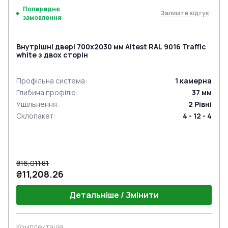
Попереднє
Залиште відгук
замовлення
Внутрішні двері 700x2030 мм Altest RAL 9016 Traffic
white з двох сторін
Профільна система
:
1
камерна
Глибина профілю
:
37
мм
Ущільнення
:
2
Рівні
Склопакет
:
4 - 12 - 4
₴16,011.81
₴11,208.26
Детальніше / Змінити
Комплектація