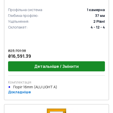
Профільна система
:
1
камерна
Глибина профілю
:
37
мм
Ущільнення
:
2
Рівні
Склопакет
:
4 - 12 - 4
₴23,701.98
₴16,591.39
Детальніше / Змінити
Комплектація
Поріг 16mm (ALU LIGHT A)
Докладніше