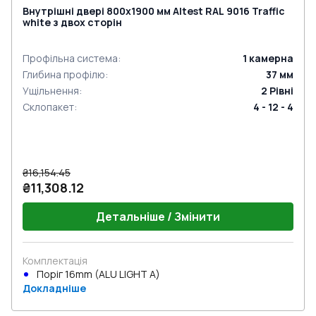
Внутрішні двері 800x1900 мм Altest RAL 9016 Traffic
white з двох сторін
Профільна система
:
1
камерна
Глибина профілю
:
37
мм
Ущільнення
:
2
Рівні
Склопакет
:
4 - 12 - 4
₴16,154.45
₴11,308.12
Детальніше / Змінити
Комплектація
Поріг 16mm (ALU LIGHT A)
Докладніше