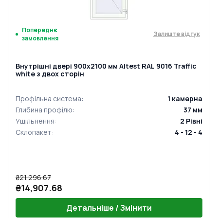
Попереднє
Залиште відгук
замовлення
Внутрішні двері 900x2100 мм Altest RAL 9016 Traffic
white з двох сторін
Профільна система
:
1
камерна
Глибина профілю
:
37
мм
Ущільнення
:
2
Рівні
Склопакет
:
4 - 12 - 4
₴21,296.67
₴14,907.68
Детальніше / Змінити