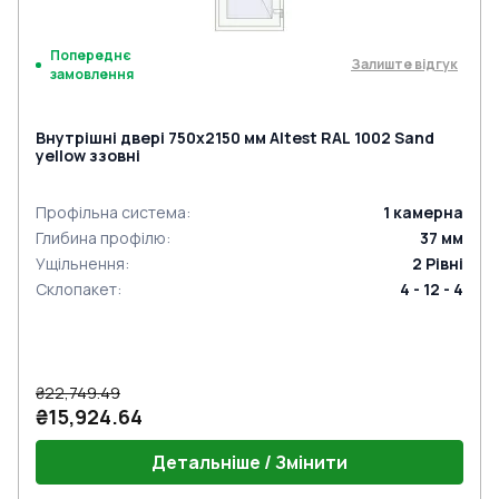
Попереднє
Залиште відгук
замовлення
Внутрішні двері 750x2150 мм Altest RAL 1002 Sand
yellow ззовні
Профільна система
:
1
камерна
Глибина профілю
:
37
мм
Ущільнення
:
2
Рівні
Склопакет
:
4 - 12 - 4
₴22,749.49
₴15,924.64
Детальніше / Змінити