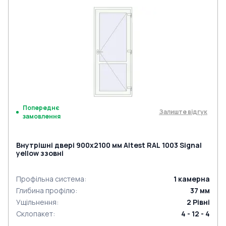
Попереднє
Залиште відгук
замовлення
Внутрішні двері 900x2100 мм Altest RAL 1003 Signal
yellow ззовні
Профільна система
:
1
камерна
Глибина профілю
:
37
мм
Ущільнення
:
2
Рівні
Склопакет
:
4 - 12 - 4