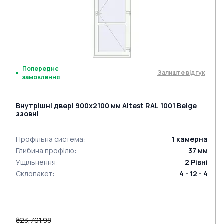
Попереднє
Залиште відгук
замовлення
Внутрішні двері 900x2100 мм Altest RAL 1001 Beige
ззовні
Профільна система
:
1
камерна
Глибина профілю
:
37
мм
Ущільнення
:
2
Рівні
Склопакет
:
4 - 12 - 4
₴23,701.98