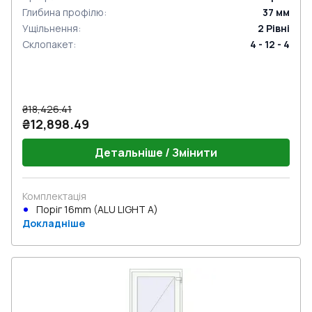
Глибина профілю
:
37
мм
Ущільнення
:
2
Рівні
Склопакет
:
4 - 12 - 4
₴18,426.41
₴12,898.49
Детальніше / Змінити
Комплектація
Поріг 16mm (ALU LIGHT A)
Докладніше