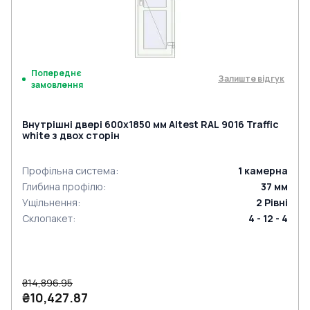
Попереднє
Залиште відгук
замовлення
Внутрішні двері 600x1850 мм Altest RAL 9016 Traffic
white з двох сторін
Профільна система
:
1
камерна
Глибина профілю
:
37
мм
Ущільнення
:
2
Рівні
Склопакет
:
4 - 12 - 4
₴14,896.95
₴10,427.87