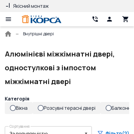
Якісний монтаж
Гарантія 10 ро
Головна
Внутрішні двері
сторінка
Алюмінієві міжкімнатні двері,
одностулкові з імпостом
міжкімнатні двері
Категорія
Вікна
Розсувні терасні двері
Балконні 
Сортування
Фільтр
(2)