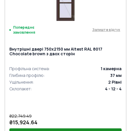
Попереднє
Залиште відгук
замовлення
Внутрішні двері 750x2150 мм Altest RAL 8017
Chocolate brown з двох сторін
Профільна система
:
1
камерна
Глибина профілю
:
37
мм
Ущільнення
:
2
Рівні
Склопакет
:
4 - 12 - 4
₴22,749.49
₴15,924.64