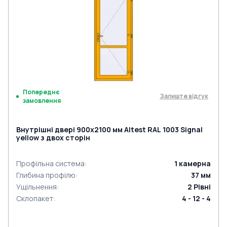
Попереднє
Залиште відгук
замовлення
Внутрішні двері 900x2100 мм Altest RAL 1003 Signal
yellow з двох сторін
Профільна система
:
1
камерна
Глибина профілю
:
37
мм
Ущільнення
:
2
Рівні
Склопакет
:
4 - 12 - 4