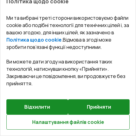
Політика щодо cookie
Попереднє
Залиште відгук
замовлення
Ми та вибрані треті сторони використовуємо файли
Внутрішні двері 900x2100 мм Altest RAL 1002 Sand
cookie або подібні технології для технічних цілей і, за
yellow ззовні
вашою згодою, для інших цілей, як зазначено в
Політика щодо cookie
.
Відмова в згоді може
Профільна система
:
1
камерна
зробити пов’язані функції недоступними.
Глибина профілю
:
37
мм
Ущільнення
:
2
Рівні
Ви можете дати згоду на використання таких
Склопакет
:
4 - 12 - 4
технологій, натиснувши кнопку «Прийняти».
Закриваючи це повідомлення, ви продовжуєте без
прийняття.
₴29,074.18
₴20,351.93
Відхилити
Прийняти
Детальніше / Змінити
Налаштування файлів cookie
Розрахуй онлайн
Комплектація