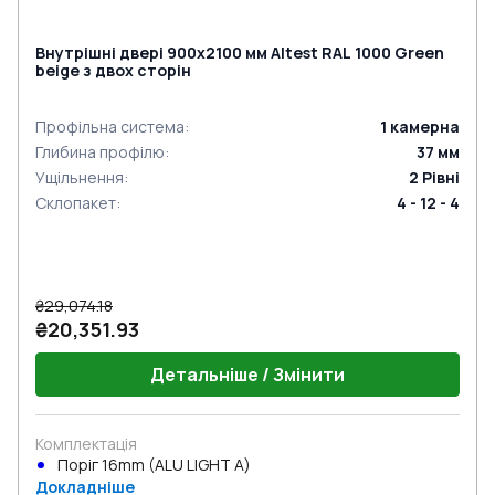
Внутрішні двері 900x2100 мм Altest RAL 1000 Green
beige з двох сторін
Профільна система
:
1
камерна
Глибина профілю
:
37
мм
Ущільнення
:
2
Рівні
Склопакет
:
4 - 12 - 4
₴29,074.18
₴20,351.93
Детальніше / Змінити
Комплектація
Поріг 16mm (ALU LIGHT A)
Докладніше