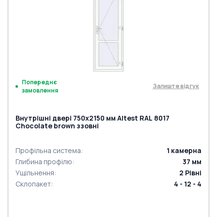
Попереднє
Залиште відгук
замовлення
Внутрішні двері 750x2150 мм Altest RAL 8017
Chocolate brown ззовні
Профільна система
:
1
камерна
Глибина профілю
:
37
мм
Ущільнення
:
2
Рівні
Склопакет
:
4 - 12 - 4