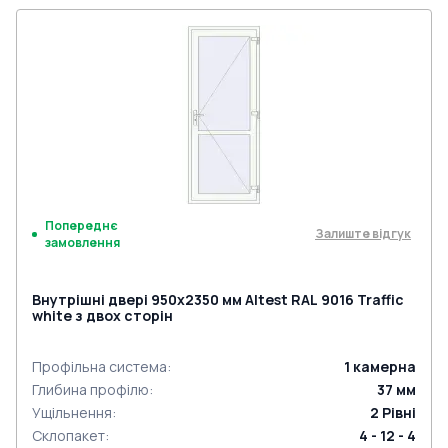
Попереднє
Залиште відгук
замовлення
Внутрішні двері 950x2350 мм Altest RAL 9016 Traffic
white з двох сторін
Профільна система
:
1
камерна
Глибина профілю
:
37
мм
Ущільнення
:
2
Рівні
Склопакет
:
4 - 12 - 4