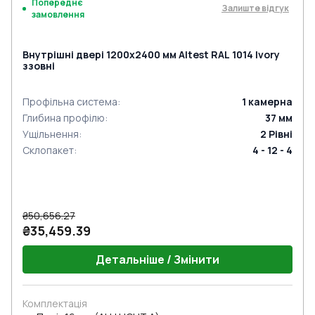
Попереднє
Залиште відгук
замовлення
Внутрішні двері 1200x2400 мм Altest RAL 1014 Ivory
ззовні
Профільна система
:
1
камерна
Глибина профілю
:
37
мм
Ущільнення
:
2
Рівні
Склопакет
:
4 - 12 - 4
₴50,656.27
₴35,459.39
Детальніше / Змінити
Комплектація