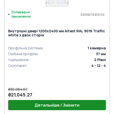
Попереднє
Залиште відгук
замовлення
Внутрішні двері 1200x2400 мм Altest RAL 9016 Traffic
white з двох сторін
Профільна система
:
1
камерна
Глибина профілю
:
37
мм
Ущільнення
:
2
Рівні
Склопакет
:
4 - 12 - 4
₴30,064.67
₴21,045.27
Детальніше / Змінити