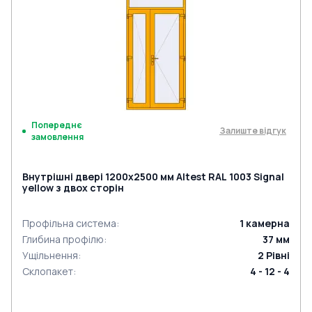
Попереднє
Залиште відгук
замовлення
Внутрішні двері 1200x2500 мм Altest RAL 1003 Signal
yellow з двох сторін
Профільна система
:
1
камерна
Глибина профілю
:
37
мм
Ущільнення
:
2
Рівні
Склопакет
:
4 - 12 - 4