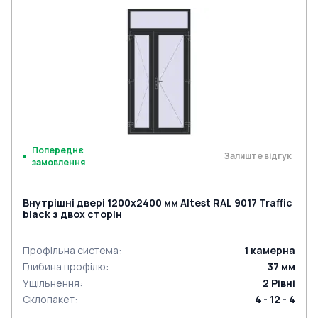
Попереднє
Залиште відгук
замовлення
Внутрішні двері 1200x2400 мм Altest RAL 9017 Traffic
black з двох сторін
Профільна система
:
1
камерна
Глибина профілю
:
37
мм
Ущільнення
:
2
Рівні
Склопакет
:
4 - 12 - 4