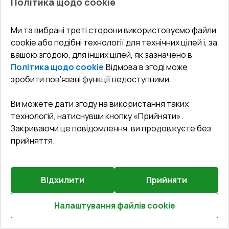
Політика щодо cookie
Внутрішні двері 1200x2400 мм Altest RAL 8017
Chocolate brown ззовні
Ми та вибрані треті сторони використовуємо файли
cookie або подібні технології для технічних цілей і, за
Профільна система
:
1
камерна
вашою згодою, для інших цілей, як зазначено в
Глибина профілю
:
37
мм
Політика щодо cookie
.
Відмова в згоді може
Ущільнення
:
2
Рівні
зробити пов’язані функції недоступними.
Склопакет
:
4 - 12 - 4
Ви можете дати згоду на використання таких
технологій, натиснувши кнопку «Прийняти».
Закриваючи це повідомлення, ви продовжуєте без
₴41,489.24
прийняття.
₴29,042.47
Детальніше / Змінити
Відхилити
Прийняти
Комплектація
Налаштування файлів cookie
Поріг 16mm (ALU LIGHT A)
Розрахуй онлайн
Докладніше