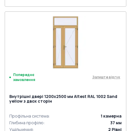
Попереднє
Залиште відгук
замовлення
Внутрішні двері 1200x2500 мм Altest RAL 1002 Sand
yellow з двох сторін
Профільна система
:
1
камерна
Глибина профілю
:
37
мм
Ущільнення
:
2
Рівні