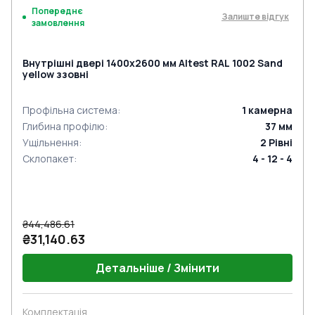
Попереднє
Залиште відгук
замовлення
Внутрішні двері 1400x2600 мм Altest RAL 1002 Sand
yellow ззовні
Профільна система
:
1
камерна
Глибина профілю
:
37
мм
Ущільнення
:
2
Рівні
Склопакет
:
4 - 12 - 4
₴44,486.61
₴31,140.63
Детальніше / Змінити
Комплектація