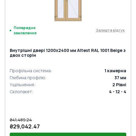
Попереднє
Залиште відгук
замовлення
Внутрішні двері 1200x2400 мм Altest RAL 1001 Beige з
двох сторін
Профільна система
:
1
камерна
Глибина профілю
:
37
мм
Ущільнення
:
2
Рівні
Склопакет
:
4 - 12 - 4
₴41,489.24
₴29,042.47