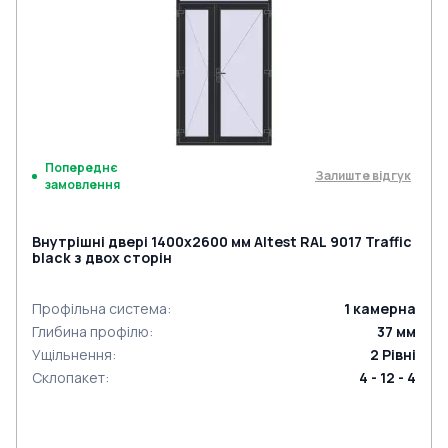
Попереднє
Залиште відгук
замовлення
Внутрішні двері 1400x2600 мм Altest RAL 9017 Traffic
black з двох сторін
Профільна система
:
1
камерна
Глибина профілю
:
37
мм
Ущільнення
:
2
Рівні
Склопакет
:
4 - 12 - 4