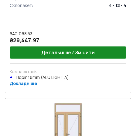
Склопакет
:
4 - 12 - 4
₴42,068.53
₴29,447.97
Детальніше / Змінити
Комплектація
Поріг 16mm (ALU LIGHT A)
Докладніше