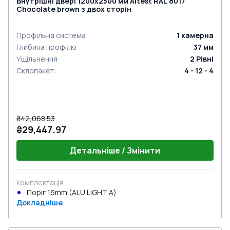
Внутрішні двері 1200x2500 мм Altest RAL 8017
Chocolate brown з двох сторін
Профільна система
:
1
камерна
Глибина профілю
:
37
мм
Ущільнення
:
2
Рівні
Склопакет
:
4 - 12 - 4
₴42,068.53
₴29,447.97
Детальніше / Змінити
Комплектація
Поріг 16mm (ALU LIGHT A)
Докладніше