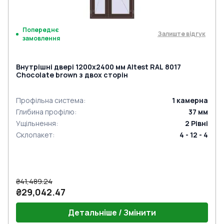
Попереднє
Залиште відгук
замовлення
Внутрішні двері 1200x2400 мм Altest RAL 8017
Chocolate brown з двох сторін
Профільна система
:
1
камерна
Глибина профілю
:
37
мм
Ущільнення
:
2
Рівні
Склопакет
:
4 - 12 - 4
₴41,489.24
₴29,042.47
Детальніше / Змінити