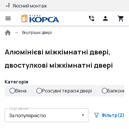
Якісний монтаж
Гарантія 10 ро
Головна
Внутрішні двері
сторінка
Алюмінієві міжкімнатні двері,
двостулкові міжкімнатні двері
Категорія
Вікна
Розсувні терасні двері
Балконні 
Сортування
Фільтр
(2)