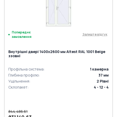
Попереднє
Залиште відгук
замовлення
Внутрішні двері 1400x2600 мм Altest RAL 1001 Beige
ззовні
Профільна система
:
1
камерна
Глибина профілю
:
37
мм
Ущільнення
:
2
Рівні
Склопакет
:
4 - 12 - 4
₴44,486.61