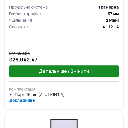
Профільна система
:
1
камерна
Глибина профілю
:
37
мм
Ущільнення
:
2
Рівні
Склопакет
:
4 - 12 - 4
₴41,489.24
₴29,042.47
Детальніше / Змінити
Комплектація
Поріг 16mm (ALU LIGHT A)
Докладніше