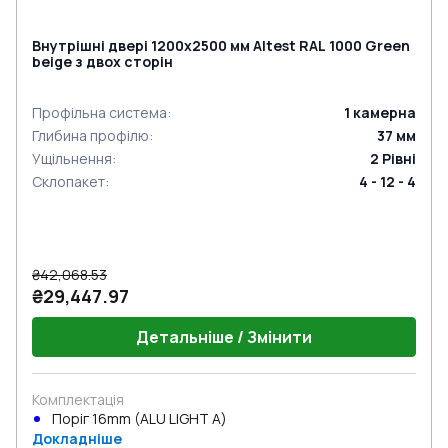
Внутрішні двері 1200x2500 мм Altest RAL 1000 Green
beige з двох сторін
Профільна система
:
1
камерна
Глибина профілю
:
37
мм
Ущільнення
:
2
Рівні
Склопакет
:
4 - 12 - 4
₴42,068.53
₴29,447.97
Детальніше / Змінити
Комплектація
Поріг 16mm (ALU LIGHT A)
Докладніше