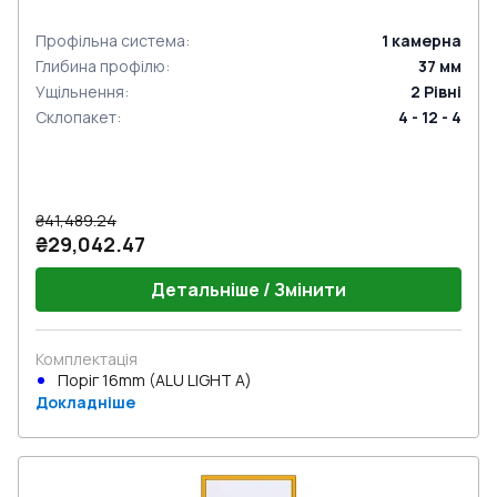
Профільна система
:
1
камерна
Глибина профілю
:
37
мм
Ущільнення
:
2
Рівні
Склопакет
:
4 - 12 - 4
₴41,489.24
₴29,042.47
Детальніше / Змінити
Комплектація
Поріг 16mm (ALU LIGHT A)
Докладніше