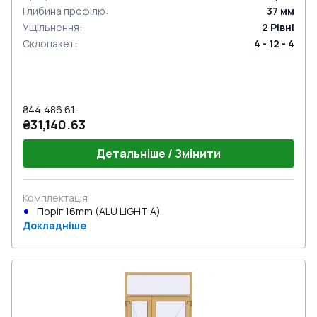
Глибина профілю
:
37
мм
Ущільнення
:
2
Рівні
Склопакет
:
4 - 12 - 4
₴44,486.61
₴31,140.63
Детальніше / Змінити
Комплектація
Поріг 16mm (ALU LIGHT A)
Докладніше