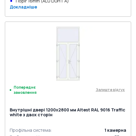
Поріг 16mm (ALU LIGHT A)
Докладніше
Попереднє
Залиште відгук
замовлення
Внутрішні двері 1200x2800 мм Altest RAL 9016 Traffic
white з двох сторін
Профільна система
:
1
камерна