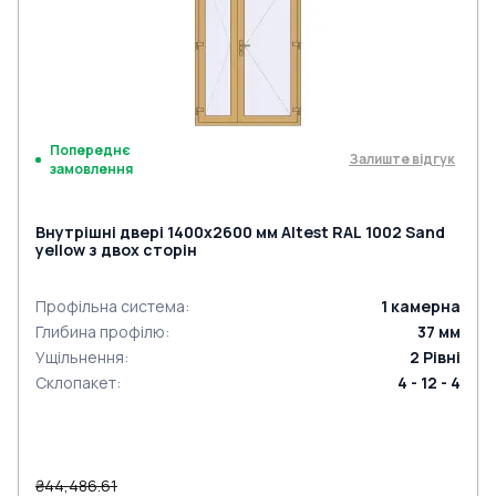
Попереднє
Залиште відгук
замовлення
Внутрішні двері 1400x2600 мм Altest RAL 1002 Sand
yellow з двох сторін
Профільна система
:
1
камерна
Глибина профілю
:
37
мм
Ущільнення
:
2
Рівні
Склопакет
:
4 - 12 - 4
₴44,486.61