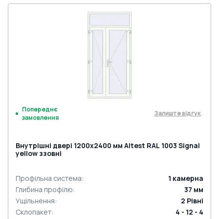
Попереднє
Залиште відгук
замовлення
Внутрішні двері 1200x2400 мм Altest RAL 1003 Signal
yellow ззовні
Профільна система
:
1
камерна
Глибина профілю
:
37
мм
Ущільнення
:
2
Рівні
Склопакет
:
4 - 12 - 4