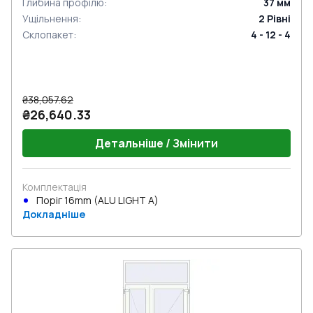
Глибина профілю
:
37
мм
Ущільнення
:
2
Рівні
Склопакет
:
4 - 12 - 4
₴38,057.62
₴26,640.33
Детальніше / Змінити
Комплектація
Поріг 16mm (ALU LIGHT A)
Докладніше