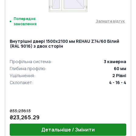
Попереднє
Залиште відгук
замовлення
Внутрішні двері 1500x2100 мм REHAU Z74/60 Білий
(RAL 9016) з двох сторін
Профільна система
:
3
камерна
Глибина профілю
:
60
мм
Ущільнення
:
2
Рівні
Склопакет
:
4 - 16 - 4
₴33,236.13
₴23,265.29
Детальніше / Змінити