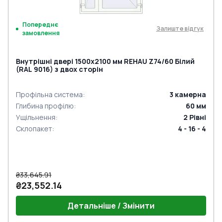
Попереднє
Залиште відгук
замовлення
Внутрішні двері 1500x2100 мм REHAU Z74/60 Білий
(RAL 9016) з двох сторін
Профільна система
:
3
камерна
Глибина профілю
:
60
мм
Ущільнення
:
2
Рівні
Склопакет
:
4 - 16 - 4
₴33,645.91
₴23,552.14
Детальніше / Змінити