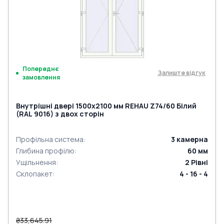
Попереднє
Залиште відгук
замовлення
Внутрішні двері 1500x2100 мм REHAU Z74/60 Білий
(RAL 9016) з двох сторін
Профільна система
:
3
камерна
Глибина профілю
:
60
мм
Ущільнення
:
2
Рівні
Склопакет
:
4 - 16 - 4
₴33,645.91