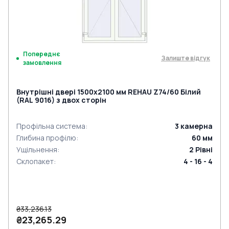
Попереднє
Залиште відгук
замовлення
Внутрішні двері 1500x2100 мм REHAU Z74/60 Білий
(RAL 9016) з двох сторін
Профільна система
:
3
камерна
Глибина профілю
:
60
мм
Ущільнення
:
2
Рівні
Склопакет
:
4 - 16 - 4
₴33,236.13
₴23,265.29