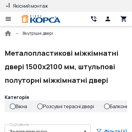
Гарантія 10 років
25 років д
Головна
Внутрішні двері
сторінка
Металопластикові міжкімнатні
двері 1500x2100 мм, штульпові
полуторні міжкімнатні двері
Категорія
Вікна
Розсувні терасні двері
Балконні 
Сортування
Фільтр
(4)