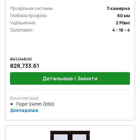
Профільна система
:
3
камерна
Глибина профілю
:
60
мм
Ущільнення
:
2
Рівні
Склопакет
:
4 - 16 - 4
₴41,048.01
₴28,733.61
Детальніше / Змінити
Комплектація
Поріг 24mm (E60)
Докладніше