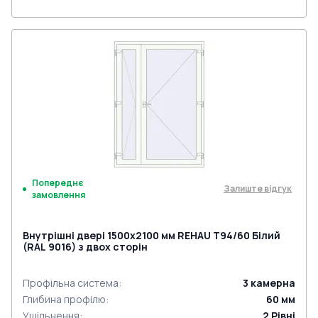
Попереднє
Залиште відгук
замовлення
Внутрішні двері 1500x2100 мм REHAU Т94/60 Білий
(RAL 9016) з двох сторін
Профільна система
:
3
камерна
Глибина профілю
:
60
мм
Ущільнення
:
2
Рівні