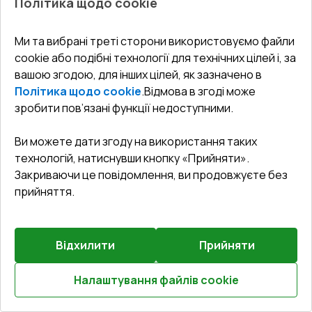
Політика щодо cookie
Вікна
ПОКУПЦЯМ:
Двері
Ми та вибрані треті сторони використовуємо файли
cookie або подібні технології для технічних цілей і, за
Про нас
Балкони
вашою згодою, для інших цілей, як зазначено в
СЕРВІС ТА ОБЛУГОВУВАННЯ:
Акції
Тераси
Політика щодо cookie
.
Відмова в згоді може
Доставка і Оплата
Блог
зробити пов’язані функції недоступними.
КОНТАКТИ
Гарантія та Сервіс
Адреса гіпермаркета
Ви можете дати згоду на використання таких
Офіс
:
Україна, м. Вінниця, вул. Келецька 60 кв. 61
Повернення товару
Як правильно заміряти вікна
технологій, натиснувши кнопку «Прийняти».
Договір публічної оферти
Закриваючи це повідомлення, ви продовжуєте без
undefined(undefined)
прийняття.
Співпраця з нами
i.mgr3@korsa.ua
Відхилити
Прийняти
Налаштування файлів cookie
Розрахуй онлайн