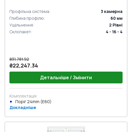
Профільна система
:
3
камерна
Глибина профілю
:
60
мм
Ущільнення
:
2
Рівні
Склопакет
:
4 - 16 - 4
₴31,781.92
₴22,247.34
Детальніше / Змінити
Комплектація
Поріг 24mm (E60)
Докладніше