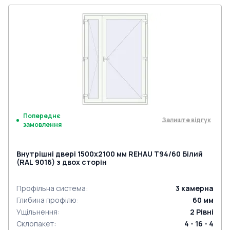
Попереднє
Залиште відгук
замовлення
Внутрішні двері 1500x2100 мм REHAU Т94/60 Білий
(RAL 9016) з двох сторін
Профільна система
:
3
камерна
Глибина профілю
:
60
мм
Ущільнення
:
2
Рівні
Склопакет
:
4 - 16 - 4