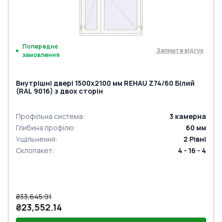
Попереднє
Залиште відгук
замовлення
Внутрішні двері 1500x2100 мм REHAU Z74/60 Білий
(RAL 9016) з двох сторін
Профільна система
:
3
камерна
Глибина профілю
:
60
мм
Ущільнення
:
2
Рівні
Склопакет
:
4 - 16 - 4
₴33,645.91
₴23,552.14