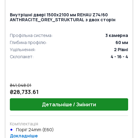
Внутрішні двері 1500x2100 мм REHAU Z74/60
ANTHRACITE_GREY_STRUKTURAL з двох сторін
Профільна система
:
3
камерна
Глибина профілю
:
60
мм
Ущільнення
:
2
Рівні
Склопакет
:
4 - 16 - 4
₴41,048.01
₴28,733.61
Детальніше / Змінити
Комплектація
Поріг 24mm (E60)
Докладніше