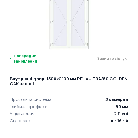
Попереднє
Залиште відгук
замовлення
Внутрішні двері 1500x2100 мм REHAU Т94/60 GOLDEN
OAK ззовні
Профільна система
:
3
камерна
Глибина профілю
:
60
мм
Ущільнення
:
2
Рівні
Склопакет
:
4 - 16 - 4