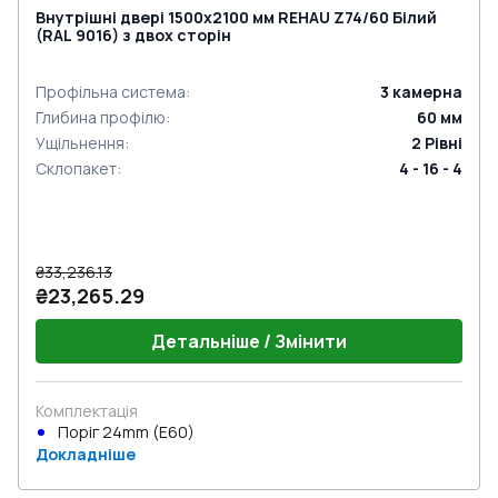
Внутрішні двері 1500x2100 мм REHAU Z74/60 Білий
(RAL 9016) з двох сторін
Профільна система
:
3
камерна
Глибина профілю
:
60
мм
Ущільнення
:
2
Рівні
Склопакет
:
4 - 16 - 4
₴33,236.13
₴23,265.29
Детальніше / Змінити
Комплектація
Поріг 24mm (E60)
Докладніше