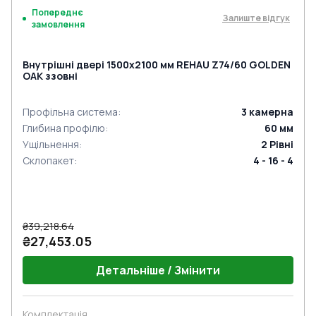
Попереднє
Залиште відгук
замовлення
Внутрішні двері 1500x2100 мм REHAU Z74/60 GOLDEN
OAK ззовні
Профільна система
:
3
камерна
Глибина профілю
:
60
мм
Ущільнення
:
2
Рівні
Склопакет
:
4 - 16 - 4
₴39,218.64
₴27,453.05
Детальніше / Змінити
Комплектація