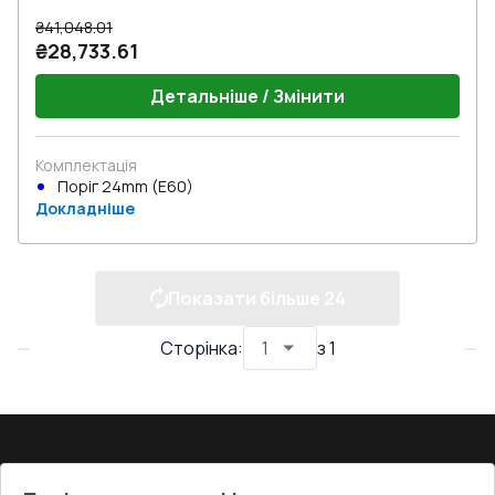
₴41,048.01
₴28,733.61
Детальніше / Змінити
Комплектація
Поріг 24mm (E60)
Докладніше
Показати більше
24
Сторінка
:
з
1
ПРОДУКЦІЯ: