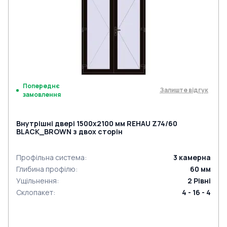
Попереднє
Залиште відгук
замовлення
Внутрішні двері 1500x2100 мм REHAU Z74/60
BLACK_BROWN з двох сторін
Профільна система
:
3
камерна
Глибина профілю
:
60
мм
Ущільнення
:
2
Рівні
Склопакет
:
4 - 16 - 4