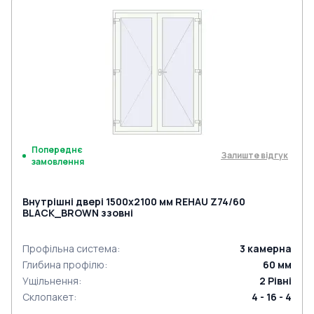
Попереднє
Залиште відгук
замовлення
Внутрішні двері 1500x2100 мм REHAU Z74/60
BLACK_BROWN ззовні
Профільна система
:
3
камерна
Глибина профілю
:
60
мм
Ущільнення
:
2
Рівні
Склопакет
:
4 - 16 - 4