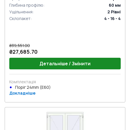
Глибина профілю
:
60
мм
Ущільнення
:
2
Рівні
Склопакет
:
4 - 16 - 4
₴39,551.00
₴27,685.70
Детальніше / Змінити
Комплектація
Поріг 24mm (E60)
Докладніше