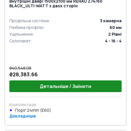
Внутрішні двері 1500x2100 мм REHAU Z74/60
BLACK_ULTI-MATT з двох сторін
Профільна система
:
3
камерна
Глибина профілю
:
60
мм
Ущільнення
:
2
Рівні
Склопакет
:
4 - 16 - 4
₴40,548.08
₴28,383.66
Детальніше / Змінити
Комплектація
Поріг 24mm (E60)
Докладніше