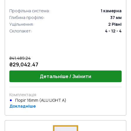
Профільна система
:
1
камерна
Глибина профілю
:
37
мм
Ущільнення
:
2
Рівні
Склопакет
:
4 - 12 - 4
₴41,489.24
₴29,042.47
Детальніше / Змінити
Комплектація
Поріг 16mm (ALU LIGHT A)
Докладніше