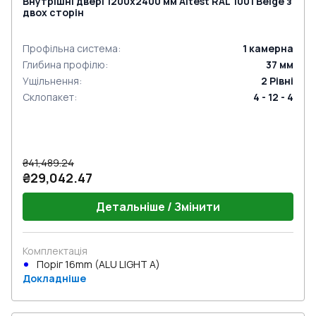
Внутрішні двері 1200x2400 мм Altest RAL 1001 Beige з
двох сторін
Профільна система
:
1
камерна
Глибина профілю
:
37
мм
Ущільнення
:
2
Рівні
Склопакет
:
4 - 12 - 4
₴41,489.24
₴29,042.47
Детальніше / Змінити
Комплектація
Поріг 16mm (ALU LIGHT A)
Докладніше