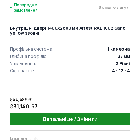
Попереднє
Залиште відгук
замовлення
Внутрішні двері 1400x2600 мм Altest RAL 1002 Sand
yellow ззовні
Профільна система
:
1
камерна
Глибина профілю
:
37
мм
Ущільнення
:
2
Рівні
Склопакет
:
4 - 12 - 4
₴44,486.61
₴31,140.63
Детальніше / Змінити
Комплектація