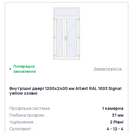
Попереднє
Залиште відгук
замовлення
Внутрішні двері 1200x2400 мм Altest RAL 1003 Signal
yellow ззовні
Профільна система
:
1
камерна
Глибина профілю
:
37
мм
Ущільнення
:
2
Рівні
Склопакет
:
4 - 12 - 4