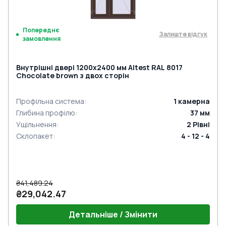
Попереднє
Залиште відгук
замовлення
Внутрішні двері 1200x2400 мм Altest RAL 8017
Chocolate brown з двох сторін
Профільна система
:
1
камерна
Глибина профілю
:
37
мм
Ущільнення
:
2
Рівні
Склопакет
:
4 - 12 - 4
₴41,489.24
₴29,042.47
Детальніше / Змінити