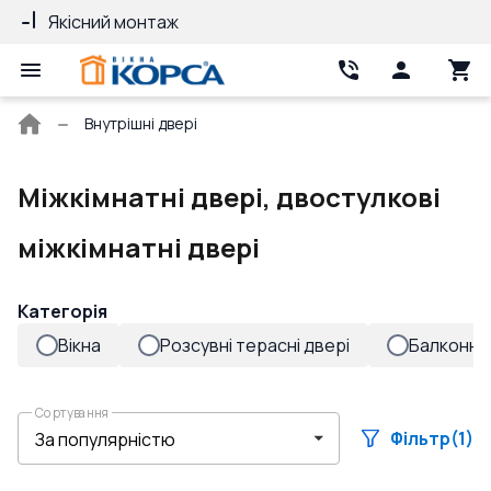
Гарантія 10 років
25 років довір
Головна
Внутрішні двері
сторінка
Міжкімнатні двері, двостулкові
міжкімнатні двері
Категорія
Вікна
Розсувні терасні двері
Балконні 
Сортування
Фільтр
(1)