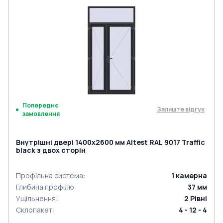
Попереднє
Залиште відгук
замовлення
Внутрішні двері 1400x2600 мм Altest RAL 9017 Traffic
black з двох сторін
Профільна система
:
1
камерна
Глибина профілю
:
37
мм
Ущільнення
:
2
Рівні
Склопакет
:
4 - 12 - 4