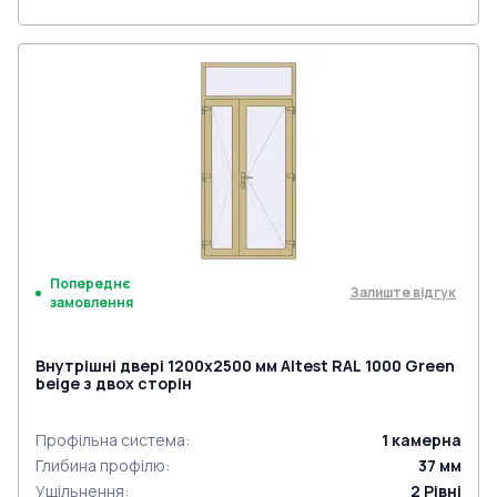
Попереднє
Залиште відгук
замовлення
Внутрішні двері 1200x2500 мм Altest RAL 1000 Green
beige з двох сторін
Профільна система
:
1
камерна
Глибина профілю
:
37
мм
Ущільнення
:
2
Рівні