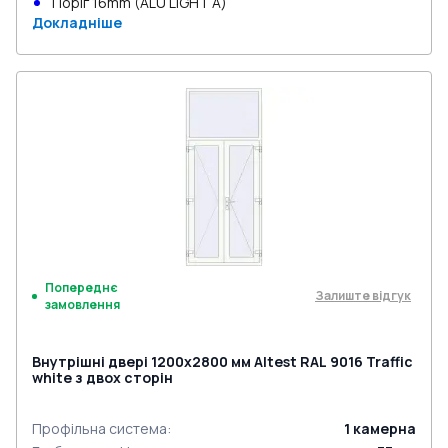
Поріг 16mm (ALU LIGHT A)
Докладніше
Попереднє
Залиште відгук
замовлення
Внутрішні двері 1200x2800 мм Altest RAL 9016 Traffic
white з двох сторін
Профільна система
:
1
камерна