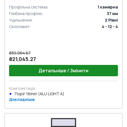
Профільна система
:
1
камерна
Глибина профілю
:
37
мм
Ущільнення
:
2
Рівні
Склопакет
:
4 - 12 - 4
₴30,064.67
₴21,045.27
Детальніше / Змінити
Комплектація
Поріг 16mm (ALU LIGHT A)
Докладніше