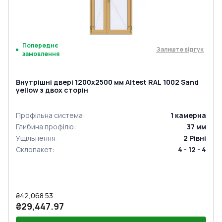
Попереднє
Залиште відгук
замовлення
Внутрішні двері 1200x2500 мм Altest RAL 1002 Sand
yellow з двох сторін
Профільна система
:
1
камерна
Глибина профілю
:
37
мм
Ущільнення
:
2
Рівні
Склопакет
:
4 - 12 - 4
₴42,068.53
₴29,447.97