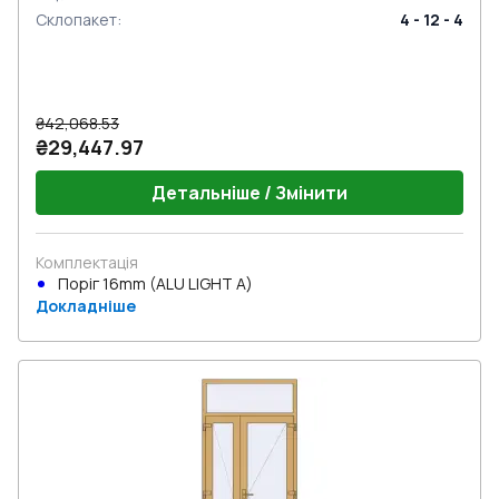
Склопакет
:
4 - 12 - 4
₴42,068.53
₴29,447.97
Детальніше / Змінити
Комплектація
Поріг 16mm (ALU LIGHT A)
Докладніше