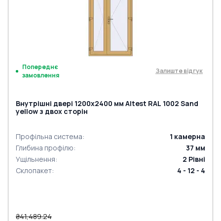
Попереднє
Залиште відгук
замовлення
Внутрішні двері 1200x2400 мм Altest RAL 1002 Sand
yellow з двох сторін
Профільна система
:
1
камерна
Глибина профілю
:
37
мм
Ущільнення
:
2
Рівні
Склопакет
:
4 - 12 - 4
₴41,489.24