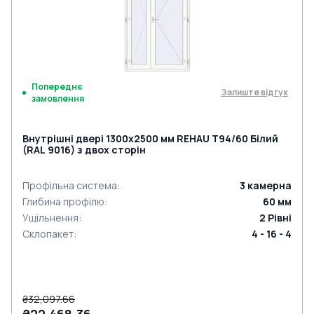
Попереднє
Залиште відгук
замовлення
Внутрішні двері 1300x2500 мм REHAU Т94/60 Білий
(RAL 9016) з двох сторін
Профільна система
:
3
камерна
Глибина профілю
:
60
мм
Ущільнення
:
2
Рівні
Склопакет
:
4 - 16 - 4
₴32,097.66