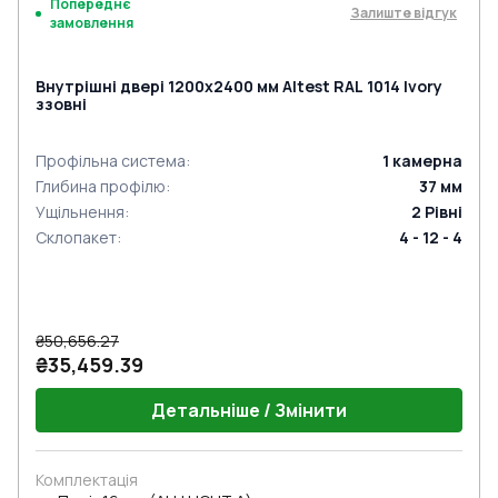
Попереднє
Залиште відгук
замовлення
Внутрішні двері 1200x2400 мм Altest RAL 1014 Ivory
ззовні
Профільна система
:
1
камерна
Глибина профілю
:
37
мм
Ущільнення
:
2
Рівні
Склопакет
:
4 - 12 - 4
₴50,656.27
₴35,459.39
Детальніше / Змінити
Комплектація