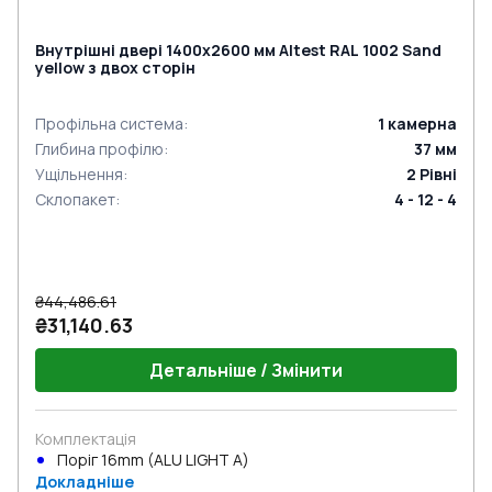
Внутрішні двері 1400x2600 мм Altest RAL 1002 Sand
yellow з двох сторін
Профільна система
:
1
камерна
Глибина профілю
:
37
мм
Ущільнення
:
2
Рівні
Склопакет
:
4 - 12 - 4
₴44,486.61
₴31,140.63
Детальніше / Змінити
Комплектація
Поріг 16mm (ALU LIGHT A)
Докладніше