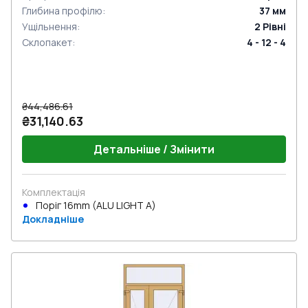
Глибина профілю
:
37
мм
Ущільнення
:
2
Рівні
Склопакет
:
4 - 12 - 4
₴44,486.61
₴31,140.63
Детальніше / Змінити
Комплектація
Поріг 16mm (ALU LIGHT A)
Докладніше