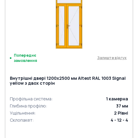
Попереднє
Залиште відгук
замовлення
Внутрішні двері 1200x2500 мм Altest RAL 1003 Signal
yellow з двох сторін
Профільна система
:
1
камерна
Глибина профілю
:
37
мм
Ущільнення
:
2
Рівні
Склопакет
:
4 - 12 - 4