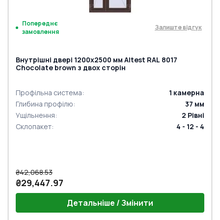
Попереднє
Залиште відгук
замовлення
Внутрішні двері 1200x2500 мм Altest RAL 8017
Chocolate brown з двох сторін
Профільна система
:
1
камерна
Глибина профілю
:
37
мм
Ущільнення
:
2
Рівні
Склопакет
:
4 - 12 - 4
₴42,068.53
₴29,447.97
Детальніше / Змінити