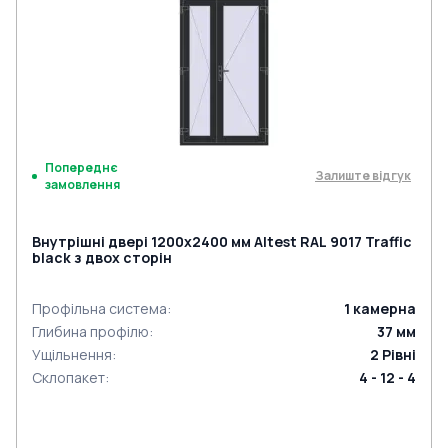
Попереднє
Залиште відгук
замовлення
Внутрішні двері 1200x2400 мм Altest RAL 9017 Traffic
black з двох сторін
Профільна система
:
1
камерна
Глибина профілю
:
37
мм
Ущільнення
:
2
Рівні
Склопакет
:
4 - 12 - 4