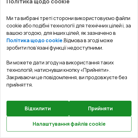
Політика щодо cookie
Внутрішні двері 1200x2400 мм Altest RAL 8017
Chocolate brown ззовні
Ми та вибрані треті сторони використовуємо файли
cookie або подібні технології для технічних цілей і, за
Профільна система
:
1
камерна
вашою згодою, для інших цілей, як зазначено в
Глибина профілю
:
37
мм
Політика щодо cookie
.
Відмова в згоді може
Ущільнення
:
2
Рівні
зробити пов’язані функції недоступними.
Склопакет
:
4 - 12 - 4
Ви можете дати згоду на використання таких
технологій, натиснувши кнопку «Прийняти».
Закриваючи це повідомлення, ви продовжуєте без
₴41,489.24
прийняття.
₴29,042.47
Детальніше / Змінити
Відхилити
Прийняти
Комплектація
Налаштування файлів cookie
Поріг 16mm (ALU LIGHT A)
Розрахуй онлайн
Докладніше