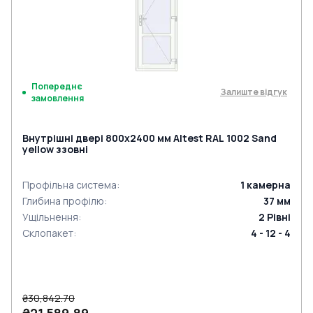
Попереднє
Залиште відгук
замовлення
Внутрішні двері 800x2400 мм Altest RAL 1002 Sand
yellow ззовні
Профільна система
:
1
камерна
Глибина профілю
:
37
мм
Ущільнення
:
2
Рівні
Склопакет
:
4 - 12 - 4
₴30,842.70