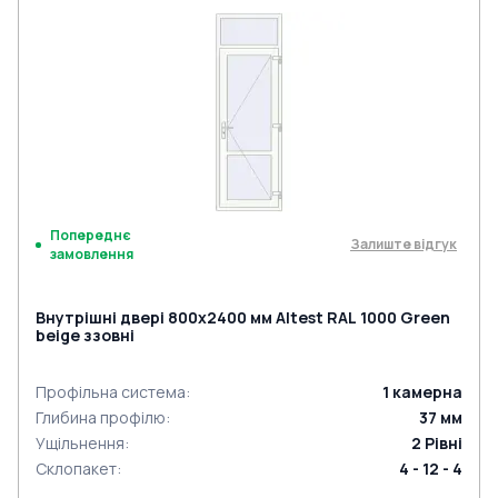
Попереднє
Залиште відгук
замовлення
Внутрішні двері 800x2400 мм Altest RAL 1000 Green
beige ззовні
Профільна система
:
1
камерна
Глибина профілю
:
37
мм
Ущільнення
:
2
Рівні
Склопакет
:
4 - 12 - 4