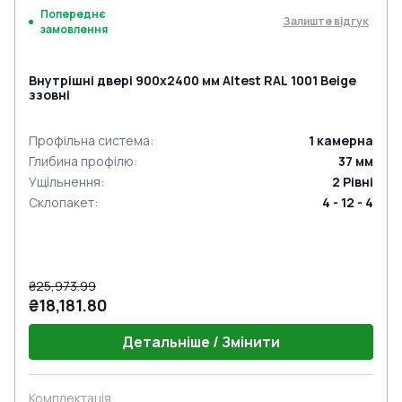
Попереднє
Залиште відгук
замовлення
Внутрішні двері 900x2400 мм Altest RAL 1001 Beige
ззовні
Профільна система
:
1
камерна
Глибина профілю
:
37
мм
Ущільнення
:
2
Рівні
Склопакет
:
4 - 12 - 4
₴25,973.99
₴18,181.80
Детальніше / Змінити
Комплектація