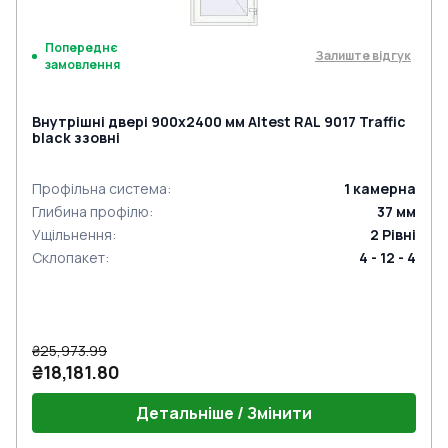
Попереднє
Залиште відгук
замовлення
Внутрішні двері 900x2400 мм Altest RAL 9017 Traffic
black ззовні
Профільна система
:
1
камерна
Глибина профілю
:
37
мм
Ущільнення
:
2
Рівні
Склопакет
:
4 - 12 - 4
₴25,973.99
₴18,181.80
Детальніше / Змінити