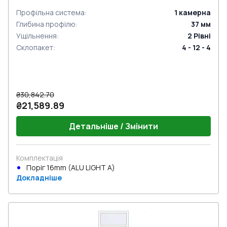
Профільна система
:
1
камерна
Глибина профілю
:
37
мм
Ущільнення
:
2
Рівні
Склопакет
:
4 - 12 - 4
₴30,842.70
₴21,589.89
Детальніше / Змінити
Комплектація
Поріг 16mm (ALU LIGHT A)
Докладніше