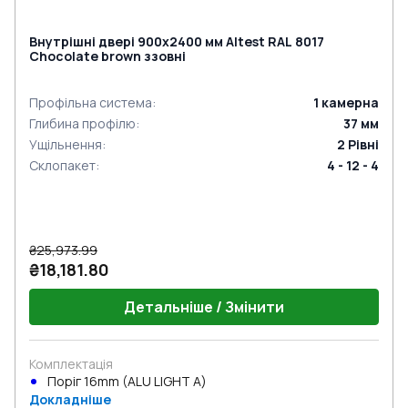
Внутрішні двері 900x2400 мм Altest RAL 8017
Chocolate brown ззовні
Профільна система
:
1
камерна
Глибина профілю
:
37
мм
Ущільнення
:
2
Рівні
Склопакет
:
4 - 12 - 4
₴25,973.99
₴18,181.80
Детальніше / Змінити
Комплектація
Поріг 16mm (ALU LIGHT A)
Докладніше