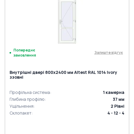
Попереднє
Залиште відгук
замовлення
Внутрішні двері 800x2400 мм Altest RAL 1014 Ivory
ззовні
Профільна система
:
1
камерна
Глибина профілю
:
37
мм
Ущільнення
:
2
Рівні
Склопакет
:
4 - 12 - 4