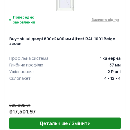
Попереднє
Залиште відгук
замовлення
Внутрішні двері 800x2400 мм Altest RAL 1001 Beige
ззовні
Профільна система
:
1
камерна
Глибина профілю
:
37
мм
Ущільнення
:
2
Рівні
Склопакет
:
4 - 12 - 4
₴25,002.81
₴17,501.97
Детальніше / Змінити