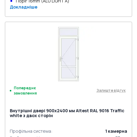
Поріг 16mm (ALU LIGHT A)
Докладніше
Попереднє
Залиште відгук
замовлення
Внутрішні двері 900x2400 мм Altest RAL 9016 Traffic
white з двох сторін
Профільна система
:
1
камерна