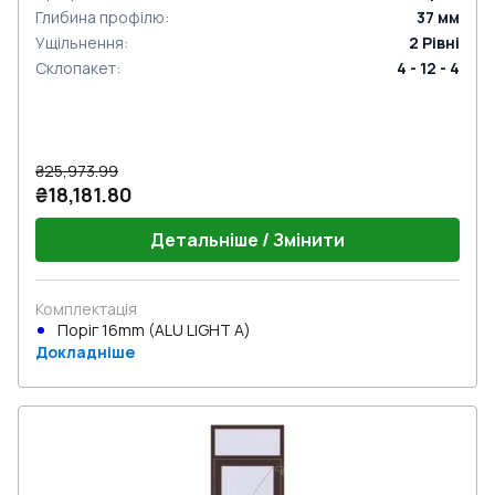
Глибина профілю
:
37
мм
Ущільнення
:
2
Рівні
Склопакет
:
4 - 12 - 4
₴25,973.99
₴18,181.80
Детальніше / Змінити
Комплектація
Поріг 16mm (ALU LIGHT A)
Докладніше