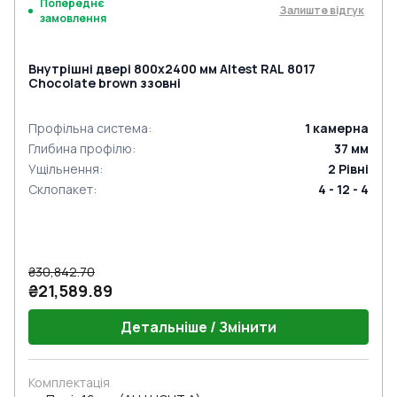
Попереднє
Залиште відгук
замовлення
Внутрішні двері 800x2400 мм Altest RAL 8017
Chocolate brown ззовні
Профільна система
:
1
камерна
Глибина профілю
:
37
мм
Ущільнення
:
2
Рівні
Склопакет
:
4 - 12 - 4
₴30,842.70
₴21,589.89
Детальніше / Змінити
Комплектація