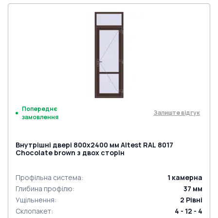
Попереднє
Залиште відгук
замовлення
Внутрішні двері 800x2400 мм Altest RAL 8017
Chocolate brown з двох сторін
Профільна система
:
1
камерна
Глибина профілю
:
37
мм
Ущільнення
:
2
Рівні
Склопакет
:
4 - 12 - 4