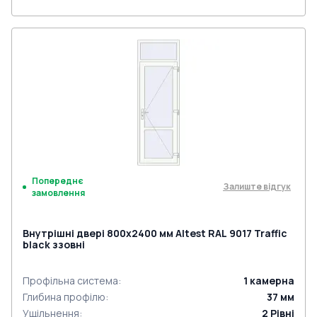
Попереднє
Залиште відгук
замовлення
Внутрішні двері 800x2400 мм Altest RAL 9017 Traffic
black ззовні
Профільна система
:
1
камерна
Глибина профілю
:
37
мм
Ущільнення
:
2
Рівні