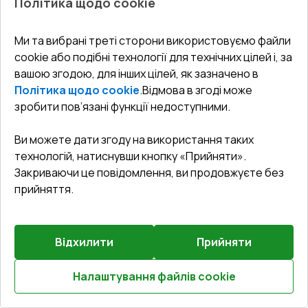
Політика щодо cookie
Внутрішні двері 900x2400 мм Altest RAL 9017 Traffic
black з двох сторін
Ми та вибрані треті сторони використовуємо файли
cookie або подібні технології для технічних цілей і, за
Профільна система
:
1
камерна
вашою згодою, для інших цілей, як зазначено в
Глибина профілю
:
37
мм
Політика щодо cookie
.
Відмова в згоді може
Ущільнення
:
2
Рівні
зробити пов’язані функції недоступними.
Склопакет
:
4 - 12 - 4
Ви можете дати згоду на використання таких
технологій, натиснувши кнопку «Прийняти».
Закриваючи це повідомлення, ви продовжуєте без
₴32,085.34
прийняття.
₴22,459.75
Детальніше / Змінити
Відхилити
Прийняти
Комплектація
Налаштування файлів cookie
Поріг 16mm (ALU LIGHT A)
Розрахуй онлайн
Докладніше