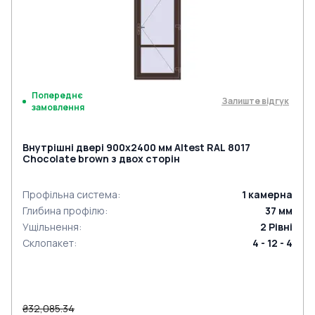
Попереднє
Залиште відгук
замовлення
Внутрішні двері 900x2400 мм Altest RAL 8017
Chocolate brown з двох сторін
Профільна система
:
1
камерна
Глибина профілю
:
37
мм
Ущільнення
:
2
Рівні
Склопакет
:
4 - 12 - 4
₴32,085.34