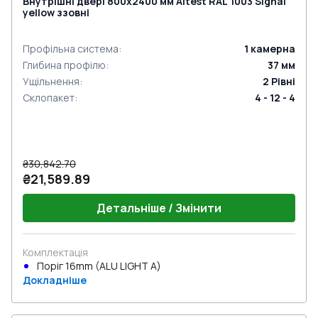
Внутрішні двері 800x2400 мм Altest RAL 1003 Signal
yellow ззовні
Профільна система
:
1
камерна
Глибина профілю
:
37
мм
Ущільнення
:
2
Рівні
Склопакет
:
4 - 12 - 4
₴30,842.70
₴21,589.89
Детальніше / Змінити
Комплектація
Поріг 16mm (ALU LIGHT A)
Докладніше