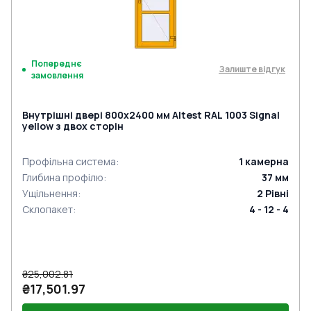
Попереднє
Залиште відгук
замовлення
Внутрішні двері 800x2400 мм Altest RAL 1003 Signal
yellow з двох сторін
Профільна система
:
1
камерна
Глибина профілю
:
37
мм
Ущільнення
:
2
Рівні
Склопакет
:
4 - 12 - 4
₴25,002.81
₴17,501.97