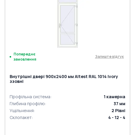
Попереднє
Залиште відгук
замовлення
Внутрішні двері 900x2400 мм Altest RAL 1014 Ivory
ззовні
Профільна система
:
1
камерна
Глибина профілю
:
37
мм
Ущільнення
:
2
Рівні
Склопакет
:
4 - 12 - 4