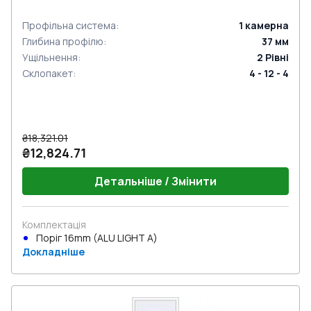
Профільна система
:
1
камерна
Глибина профілю
:
37
мм
Ущільнення
:
2
Рівні
Склопакет
:
4 - 12 - 4
₴18,321.01
₴12,824.71
Детальніше / Змінити
Комплектація
Поріг 16mm (ALU LIGHT A)
Докладніше