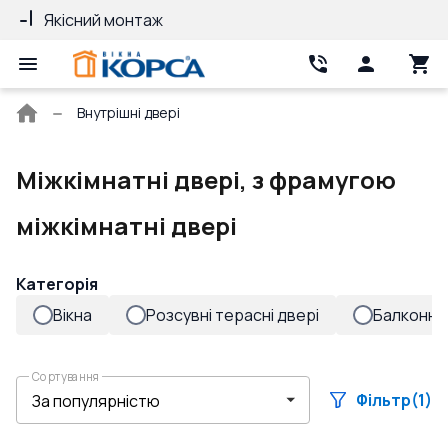
Якісний монтаж
Гарантія 10 ро
Головна
Внутрішні двері
сторінка
Міжкімнатні двері, з фрамугою
міжкімнатні двері
Категорія
Вікна
Розсувні терасні двері
Балконні 
Сортування
Фільтр
(1)