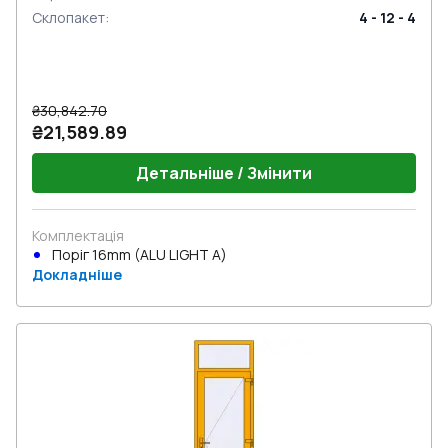
Склопакет
:
4 - 12 - 4
₴30,842.70
₴21,589.89
Детальніше / Змінити
Комплектація
Поріг 16mm (ALU LIGHT A)
Докладніше