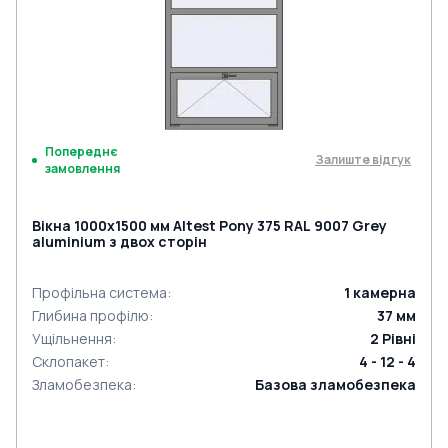
Попереднє
Залиште відгук
замовлення
Вікна 1000x1500 мм Altest Pony 375 RAL 9007 Grey
aluminium з двох сторін
Профільна система
:
1
камерна
Глибина профілю
:
37
мм
Ущільнення
:
2
Рівні
Склопакет
:
4 - 12 - 4
Зламобезпека
:
Базова зламобезпека