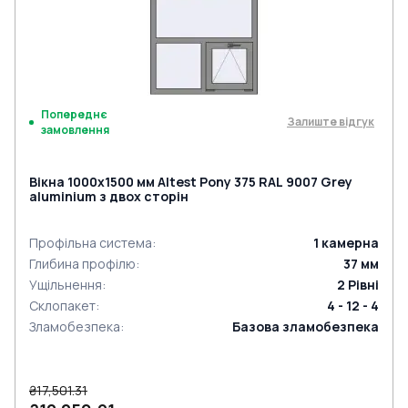
Попереднє
Залиште відгук
замовлення
Вікна 1000x1500 мм Altest Pony 375 RAL 9007 Grey
aluminium з двох сторін
Профільна система
:
1
камерна
Глибина профілю
:
37
мм
Ущільнення
:
2
Рівні
Склопакет
:
4 - 12 - 4
Зламобезпека
:
Базова зламобезпека
₴17,501.31