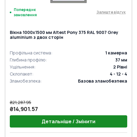
Попереднє
Залиште відгук
замовлення
Вікна 1000x1500 мм Altest Pony 375 RAL 9007 Grey
aluminium з двох сторін
Профільна система
:
1
камерна
Глибина профілю
:
37
мм
Ущільнення
:
2
Рівні
Склопакет
:
4 - 12 - 4
Зламобезпека
:
Базова зламобезпека
₴21,287.95
₴14,901.57
Детальніше / Змінити