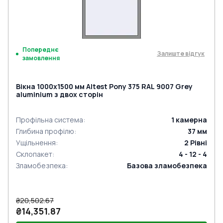
Попереднє
Залиште відгук
замовлення
Вікна 1000x1500 мм Altest Pony 375 RAL 9007 Grey
aluminium з двох сторін
Профільна система
:
1
камерна
Глибина профілю
:
37
мм
Ущільнення
:
2
Рівні
Склопакет
:
4 - 12 - 4
Зламобезпека
:
Базова зламобезпека
₴20,502.67
₴14,351.87