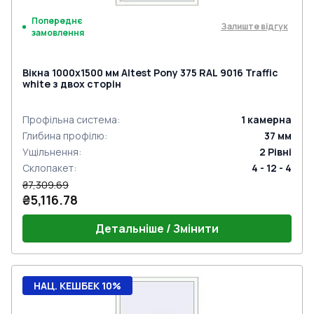
Попереднє
Залиште відгук
замовлення
Вікна 1000x1500 мм Altest Pony 375 RAL 9016 Traffic
white з двох сторін
Профільна система
:
1
камерна
Глибина профілю
:
37
мм
Ущільнення
:
2
Рівні
Склопакет
:
4 - 12 - 4
₴7,309.69
₴5,116.78
Детальніше / Змінити
НАЦ. КЕШБЕК 10%