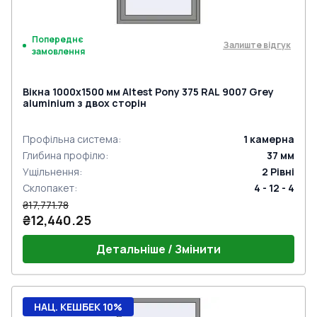
Попереднє
Залиште відгук
замовлення
Вікна 1000x1500 мм Altest Pony 375 RAL 9007 Grey
aluminium з двох сторін
Профільна система
:
1
камерна
Глибина профілю
:
37
мм
Ущільнення
:
2
Рівні
Склопакет
:
4 - 12 - 4
₴17,771.78
₴12,440.25
Детальніше / Змінити
НАЦ. КЕШБЕК 10%