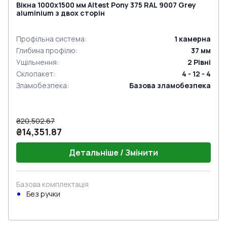
Вікна 1000x1500 мм Altest Pony 375 RAL 9007 Grey
aluminium з двох сторін
Профільна система
:
1
камерна
Глибина профілю
:
37
мм
Ущільнення
:
2
Рівні
Склопакет
:
4 - 12 - 4
Зламобезпека
:
Базова зламобезпека
₴20,502.67
₴14,351.87
Детальніше / Змінити
Базова комплектація
Без ручки