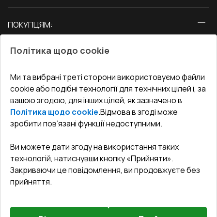
Вікна
ПОКУПЦЯМ:
Двері
Про нас
Балкони
Політика щодо cookie
СЕРВІС ТА ОБЛУГОВУВАННЯ:
Акції
Тераси
Доставка і Оплата
Блог
Ми та вибрані треті сторони використовуємо файли
КОНТАКТИ
cookie або подібні технології для технічних цілей і, за
Гарантія та Сервіс
Адреса гіпермаркета
вашою згодою, для інших цілей, як зазначено в
Офіс
:
Україна, м. Вінниця, вул. Келецька 60 кв. 61
Повернення товару
Як правильно заміряти вікна
Політика щодо cookie
.
Відмова в згоді може
Договір публічної оферти
undefined(undefined)
зробити пов’язані функції недоступними.
Співпраця з нами
i.mgr3@korsa.ua
Ви можете дати згоду на використання таких
технологій, натиснувши кнопку «Прийняти».
Закриваючи це повідомлення, ви продовжуєте без
прийняття.