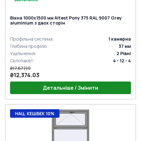
Вікна 1000x1500 мм Altest Pony 375 RAL 9007 Grey
aluminium з двох сторін
Профільна система
:
1
камерна
Глибина профілю
:
37
мм
Ущільнення
:
2
Рівні
Склопакет
:
4 - 12 - 4
₴17,677.19
₴12,374.03
Детальніше / Змінити
НАЦ. КЕШБЕК 10%