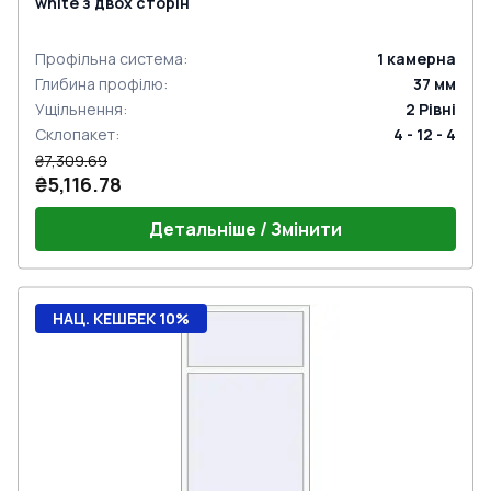
white з двох сторін
Профільна система
:
1
камерна
Глибина профілю
:
37
мм
Ущільнення
:
2
Рівні
Склопакет
:
4 - 12 - 4
₴7,309.69
₴5,116.78
Детальніше / Змінити
НАЦ. КЕШБЕК 10%