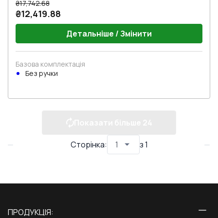
₴17,742.68
₴12,419.88
Детальніше / Змінити
Базова комплектація
Без ручки
Показати більше
24
Сторінка
:
з
1
ПРОДУКЦІЯ: