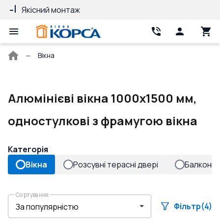
Якісний монтаж
Гарантія 10 ро
Головна
Вікна
сторінка
Алюмінієві вікна 1000x1500 мм,
одностулкові з фрамугою вікна
Категорія
Вікна
Розсувні терасні двері
Балконні 
Сортування
Фільтр
(4)