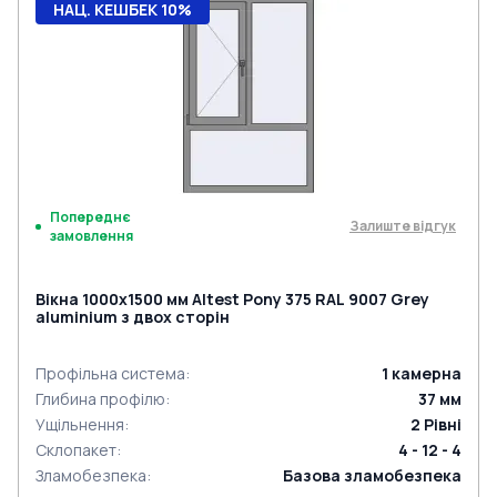
НАЦ. КЕШБЕК 10%
Попереднє
Залиште відгук
замовлення
Вікна 1000x1500 мм Altest Pony 375 RAL 9007 Grey
aluminium з двох сторін
Профільна система
:
1
камерна
Глибина профілю
:
37
мм
Ущільнення
:
2
Рівні
Склопакет
:
4 - 12 - 4
Зламобезпека
:
Базова зламобезпека