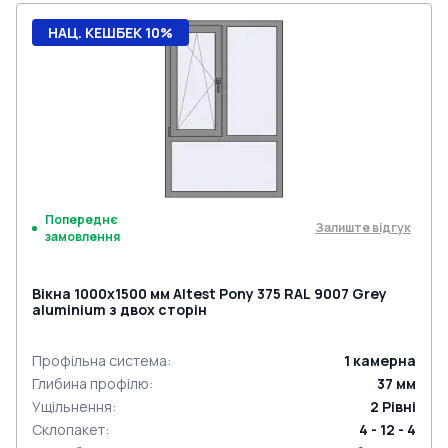
НАЦ. КЕШБЕК 10%
Попереднє
Залиште відгук
замовлення
Вікна 1000x1500 мм Altest Pony 375 RAL 9007 Grey
aluminium з двох сторін
Профільна система
:
1
камерна
Глибина профілю
:
37
мм
Ущільнення
:
2
Рівні
Склопакет
:
4 - 12 - 4