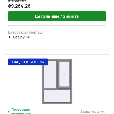
₴13,234.67
₴9,264.26
Детальніше / Змінити
Базова комплектація
Без ручки
НАЦ. КЕШБЕК 10%
Попереднє
Залиште відгук
замовлення