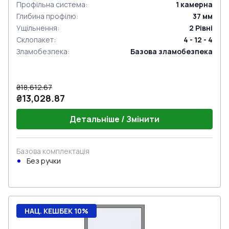
Профільна система
:
1
камерна
Глибина профілю
:
37
мм
Ущільнення
:
2
Рівні
Склопакет
:
4 - 12 - 4
Зламобезпека
:
Базова зламобезпека
₴18,612.67
₴13,028.87
Детальніше / Змінити
Базова комплектація
Без ручки
НАЦ. КЕШБЕК 10%