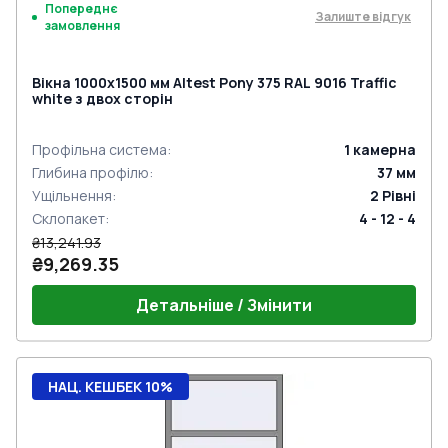
Попереднє
Залиште відгук
замовлення
Вікна 1000x1500 мм Altest Pony 375 RAL 9016 Traffic
white з двох сторін
Профільна система
:
1
камерна
Глибина профілю
:
37
мм
Ущільнення
:
2
Рівні
Склопакет
:
4 - 12 - 4
₴13,241.93
₴9,269.35
Детальніше / Змінити
НАЦ. КЕШБЕК 10%