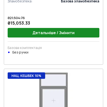
Зламобезпека
:
Базова зламобезпека
₴21,504.76
₴15,053.33
Детальніше / Змінити
Базова комплектація
Без ручки
НАЦ. КЕШБЕК 10%