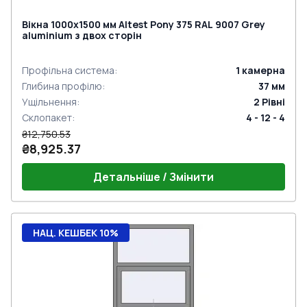
Вікна 1000x1500 мм Altest Pony 375 RAL 9007 Grey
aluminium з двох сторін
Профільна система
:
1
камерна
Глибина профілю
:
37
мм
Ущільнення
:
2
Рівні
Склопакет
:
4 - 12 - 4
₴12,750.53
₴8,925.37
Детальніше / Змінити
НАЦ. КЕШБЕК 10%