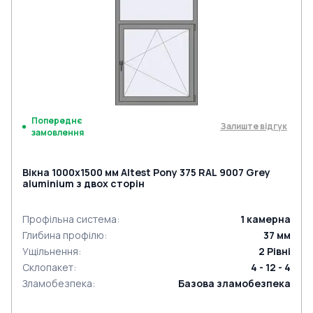
Попереднє
Залиште відгук
замовлення
Вікна 1000x1500 мм Altest Pony 375 RAL 9007 Grey
aluminium з двох сторін
Профільна система
:
1
камерна
Глибина профілю
:
37
мм
Ущільнення
:
2
Рівні
Склопакет
:
4 - 12 - 4
Зламобезпека
:
Базова зламобезпека