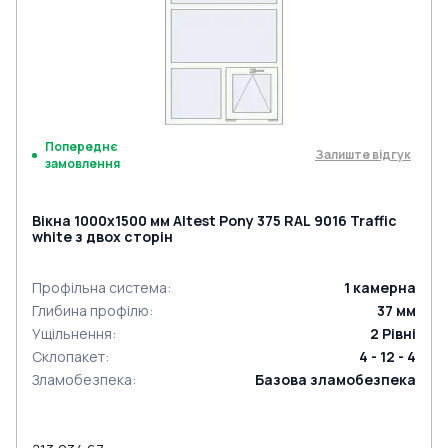
Попереднє
Залиште відгук
замовлення
Вікна 1000x1500 мм Altest Pony 375 RAL 9016 Traffic
white з двох сторін
Профільна система
:
1
камерна
Глибина профілю
:
37
мм
Ущільнення
:
2
Рівні
Склопакет
:
4 - 12 - 4
Зламобезпека
:
Базова зламобезпека