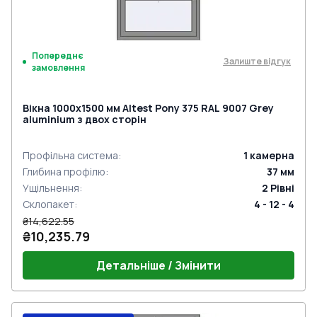
Попереднє
Залиште відгук
замовлення
Вікна 1000x1500 мм Altest Pony 375 RAL 9007 Grey
aluminium з двох сторін
Профільна система
:
1
камерна
Глибина профілю
:
37
мм
Ущільнення
:
2
Рівні
Склопакет
:
4 - 12 - 4
₴14,622.55
₴10,235.79
Детальніше / Змінити