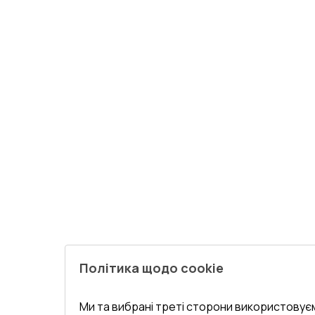
Політика щодо cookie
Ми та вибрані треті сторони використовуєм