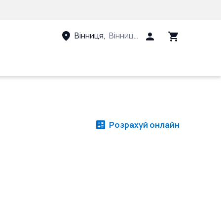
Вінниця
,
Вінницький район, Вінницька 
Розрахуй онлайн