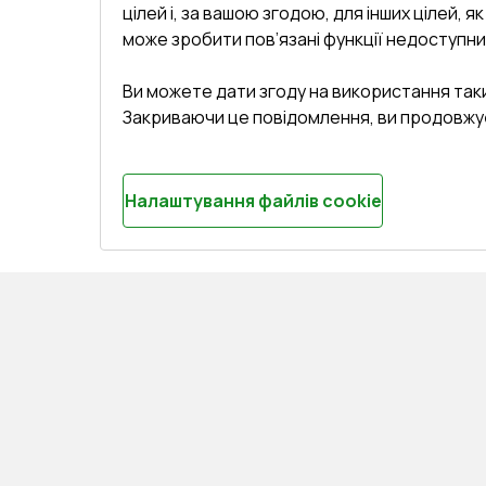
цілей і, за вашою згодою, для інших цілей, я
може зробити пов’язані функції недоступни
Ви можете дати згоду на використання так
Закриваючи це повідомлення, ви продовжу
Налаштування файлів cookie