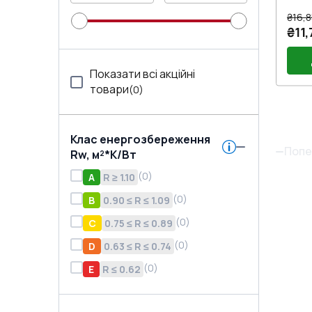
₴16,8
₴11,
Показати всі акційні
товари
(
0
)
Без
Клас енергозбереження
Попе
Rw, м²*K/Вт
(
0
)
A
R ≥ 1.10
(
0
)
B
0.90 ≤ R ≤ 1.09
(
0
)
C
0.75 ≤ R ≤ 0.89
(
0
)
D
0.63 ≤ R ≤ 0.74
(
0
)
E
R ≤ 0.62