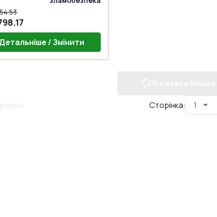
зламобезпека
54.53
798.17
Детальніше / Змінити
Показати більше
 ручки
редня
Сторінка
: