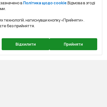
к зазначено в
Політика щодо cookie
.
Відмова в згоді
ми.
их технологій, натиснувши кнопку «Прийняти».
єте без прийняття.
Відхилити
Прийняти