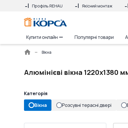
Профіль REHAU
Якісний монтаж
Купити онлайн
Популярні товари
А
Головна
Вікна
сторінка
Алюмінієві вікна 1220x1380 м
Категорія
Вікна
Розсувні терасні двері