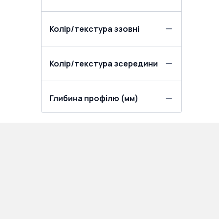
Колір/текстура ззовні
Колір/текстура зсередини
Глибина профілю (мм)