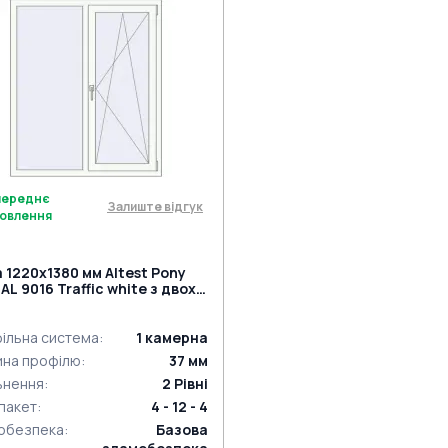
переднє
Залиште відгук
овлення
а 1220x1380 мм Altest Pony
AL 9016 Traffic white з двох
ін
ільна система
:
1
камерна
ина профілю
:
37
мм
ьнення
:
2
Рівні
пакет
:
4 - 12 - 4
обезпека
:
Базова