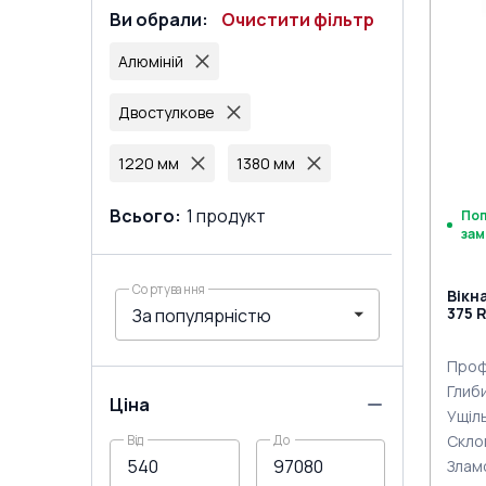
Ви обрали
:
Очистити фільтр
Алюміній
Двостулкове
1220 мм
1380 мм
Всього
:
1
продукт
По
зам
Сортування
Вікн
375 R
стор
Проф
Глиб
Ціна
Ущіл
Скло
Від
До
Злам