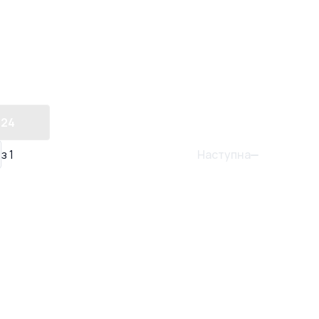
24
Наступна
з
1