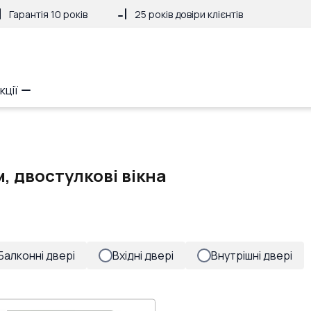
Гарантія 10 років
25 років довіри клієнтів
кції
м, двостулкові вікна
Балконні двері
Вхідні двері
Внутрішні двері