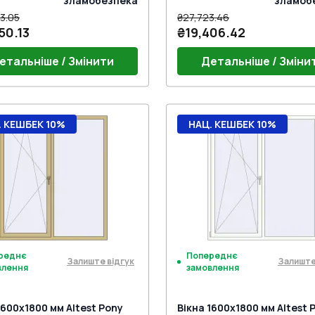
зламобезпека
зламоб
3.05
₴27,723.46
50.13
₴19,406.42
етальніше / Змінити
Детальніше / Зміни
ручки
Без ручки
. КЕШБЕК 10%
НАЦ. КЕШБЕК 10%
реднє
Попереднє
Залиште відгук
Залиште
влення
замовлення
1600x1800 мм Altest Pony
Вікна 1600x1800 мм Altest 