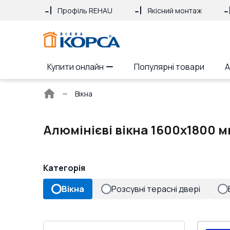
Профіль REHAU
Якісний монтаж
Купити онлайн
Популярні товари
А
Головна
Вікна
сторінка
Алюмінієві вікна 1600x1800 м
Категорія
Вікна
Розсувні терасні двері