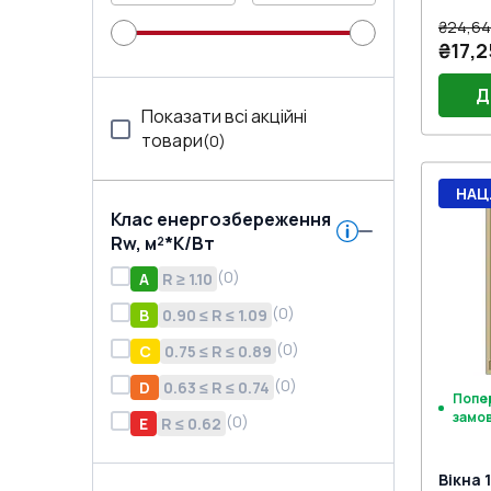
₴24,64
₴17,2
Д
Показати всі акційні
товари
(
0
)
Без 
НАЦ
Клас енергозбереження
Rw, м²*K/Вт
(
0
)
A
R ≥ 1.10
(
0
)
B
0.90 ≤ R ≤ 1.09
(
0
)
C
0.75 ≤ R ≤ 0.89
(
0
)
D
0.63 ≤ R ≤ 0.74
Попе
замо
(
0
)
E
R ≤ 0.62
Вікна 