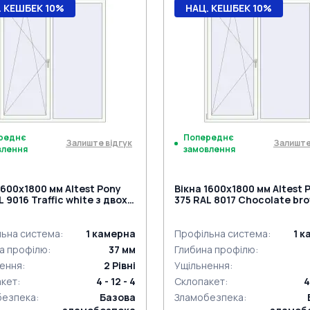
. КЕШБЕК 10%
НАЦ. КЕШБЕК 10%
реднє
Попереднє
Залиште відгук
Залиште
влення
замовлення
1600x1800 мм Altest Pony
Вікна 1600x1800 мм Altest 
L 9016 Traffic white з двох
375 RAL 8017 Chocolate br
н
ззовні
ьна система
:
1
камерна
Профільна система
:
1
к
а профілю
:
37
мм
Глибина профілю
:
ення
:
2
Рівні
Ущільнення
:
акет
:
4 - 12 - 4
Склопакет
:
4
безпека
:
Базова
Зламобезпека
: