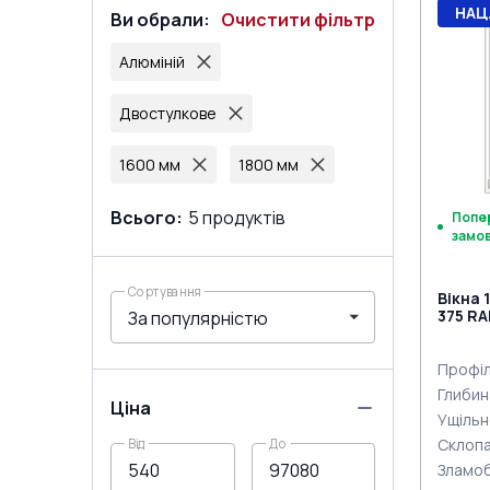
НАЦ
Ви обрали
:
Очистити фільтр
Алюміній
Двостулкове
1600 мм
1800 мм
Всього
:
5
продуктів
Попе
замо
Сортування
Вікна 
375 RA
сторі
Профіл
Глибин
Ціна
Ущільн
Склоп
Від
До
Зламо