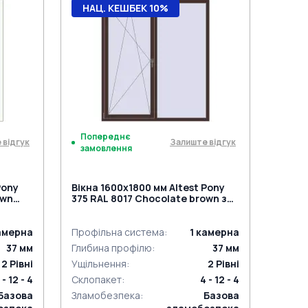
НАЦ. КЕШБЕК 10%
Попереднє
 відгук
Залиште відгук
замовлення
Pony
Вікна 1600x1800 мм Altest Pony
own
375 RAL 8017 Chocolate brown з
двох сторін
амерна
Профільна система
:
1
камерна
37
мм
Глибина профілю
:
37
мм
2
Рівні
Ущільнення
:
2
Рівні
 - 12 - 4
Склопакет
:
4 - 12 - 4
Базова
Зламобезпека
:
Базова