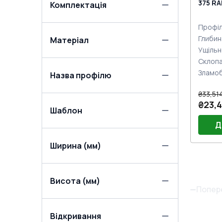
375 RA
Комплектація
сторі
Профіл
Глибин
Матеріал
Ущільн
Склоп
Зламо
Назва профілю
₴33,51
₴23,4
Шаблон
Д
Ширина (мм)
Без 
Висота (мм)
Попер
Відкривання