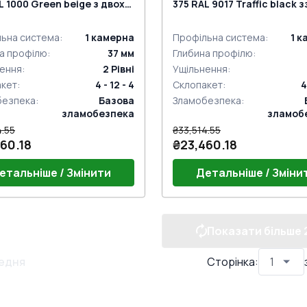
L 1000 Green beige з двох
375 RAL 9017 Traffic black з
н
ьна система
:
1
камерна
Профільна система
:
1
к
а профілю
:
37
мм
Глибина профілю
:
ення
:
2
Рівні
Ущільнення
:
акет
:
4 - 12 - 4
Склопакет
:
4
безпека
:
Базова
Зламобезпека
:
зламобезпека
зламоб
4.55
₴33,514.55
60.18
₴23,460.18
етальніше / Змінити
Детальніше / Зміни
Показати більше
ручки
Без ручки
едня
Сторінка
: