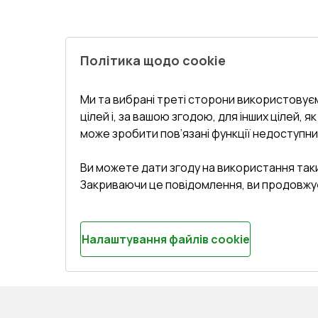
Політика щодо cookie
Ми та вибрані треті сторони використовуєм
цілей і, за вашою згодою, для інших цілей, я
може зробити пов’язані функції недоступни
Ви можете дати згоду на використання так
Закриваючи це повідомлення, ви продовжу
Налаштування файлів cookie