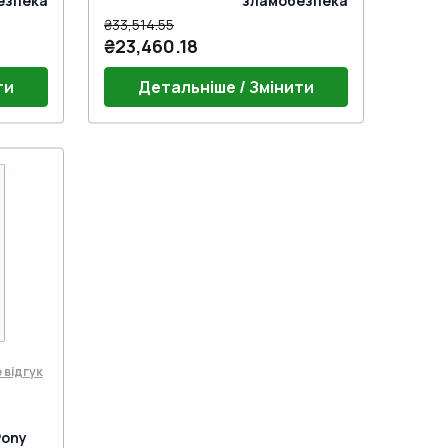
езпека
зламобезпека
₴33,514.55
₴23,460.18
ти
Детальніше / Змінити
Без ручки
 відгук
Pony