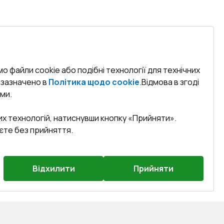
о файли cookie або подібні технології для технічних
к зазначено в
Політика щодо cookie
.
Відмова в згоді
ми.
их технологій, натиснувши кнопку «Прийняти».
єте без прийняття.
Відхилити
Прийняти