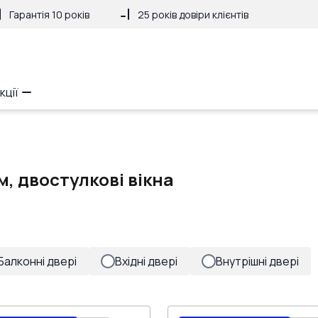
Гарантія 10 років
25 років довіри клієнтів
кції
м, двостулкові вікна
Балконні двері
Вхідні двері
Внутрішні двері