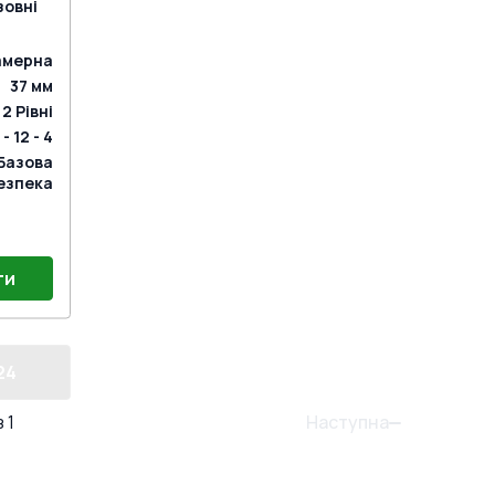
зовні
амерна
37
мм
2
Рівні
 - 12 - 4
Базова
езпека
ти
24
Наступна
з
1