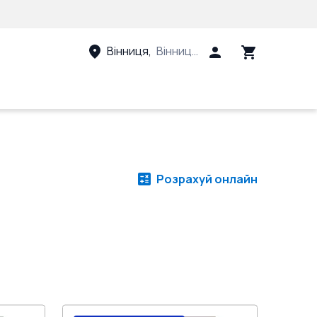
Вінниця
,
Вінницький район, Вінницька 
Розрахуй онлайн