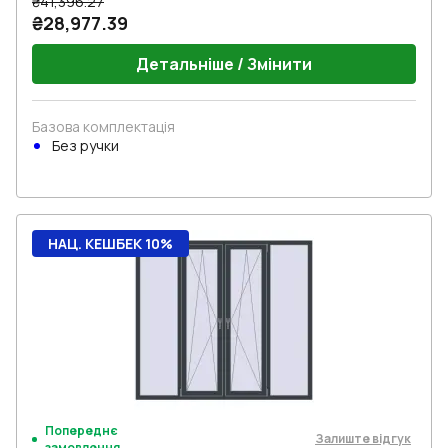
₴41,396.27
₴28,977.39
Детальніше / Змінити
Базова комплектація
Без ручки
НАЦ. КЕШБЕК 10%
Попереднє
Залиште відгук
замовлення