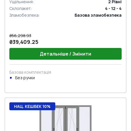
Ущільнення
:
2
Рівні
Склопакет
:
4 - 12 - 4
Зламобезпека
:
Базова зламобезпека
₴56,298.93
₴39,409.25
Детальніше / Змінити
Базова комплектація
Без ручки
НАЦ. КЕШБЕК 10%