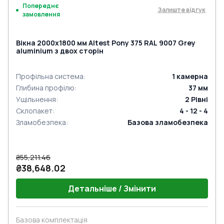
Попереднє
Залиште відгук
замовлення
Вікна 2000x1800 мм Altest Pony 375 RAL 9007 Grey
aluminium з двох сторін
Профільна система
:
1
камерна
Глибина профілю
:
37
мм
Ущільнення
:
2
Рівні
Склопакет
:
4 - 12 - 4
Зламобезпека
:
Базова зламобезпека
₴55,211.46
₴38,648.02
Детальніше / Змінити
Базова комплектація