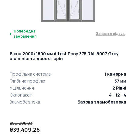
Попереднє
Залиште відгук
замовлення
Вікна 2000x1800 мм Altest Pony 375 RAL 9007 Grey
aluminium з двох сторін
Профільна система
:
1
камерна
Глибина профілю
:
37
мм
Ущільнення
:
2
Рівні
Склопакет
:
4 - 12 - 4
Зламобезпека
:
Базова зламобезпека
₴56,298.93
₴39,409.25