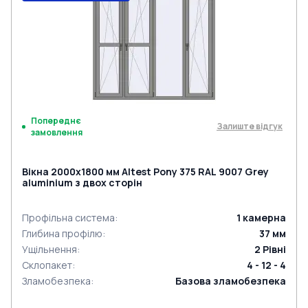
Попереднє
Залиште відгук
замовлення
Вікна 2000x1800 мм Altest Pony 375 RAL 9007 Grey
aluminium з двох сторін
Профільна система
:
1
камерна
Глибина профілю
:
37
мм
Ущільнення
:
2
Рівні
Склопакет
:
4 - 12 - 4
Зламобезпека
:
Базова зламобезпека