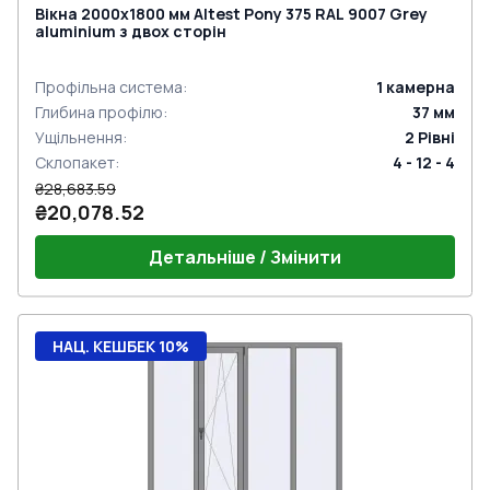
Вікна 2000x1800 мм Altest Pony 375 RAL 9007 Grey
aluminium з двох сторін
Профільна система
:
1
камерна
Глибина профілю
:
37
мм
Ущільнення
:
2
Рівні
Склопакет
:
4 - 12 - 4
₴28,683.59
₴20,078.52
Детальніше / Змінити
НАЦ. КЕШБЕК 10%