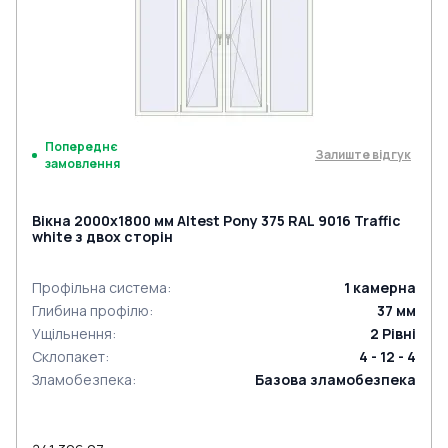
Попереднє
Залиште відгук
замовлення
Вікна 2000x1800 мм Altest Pony 375 RAL 9016 Traffic
white з двох сторін
Профільна система
:
1
камерна
Глибина профілю
:
37
мм
Ущільнення
:
2
Рівні
Склопакет
:
4 - 12 - 4
Зламобезпека
:
Базова зламобезпека