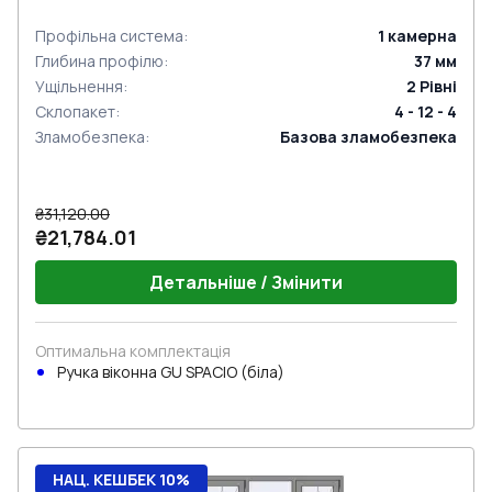
Профільна система
:
1
камерна
Глибина профілю
:
37
мм
Ущільнення
:
2
Рівні
Склопакет
:
4 - 12 - 4
Зламобезпека
:
Базова зламобезпека
₴31,120.00
₴21,784.01
Детальніше / Змінити
Оптимальна комплектація
Ручка віконна GU SPACIO (біла)
НАЦ. КЕШБЕК 10%