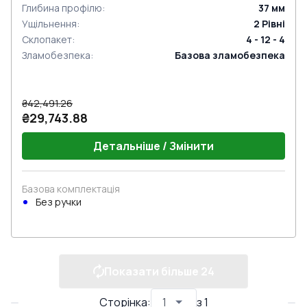
Глибина профілю
:
37
мм
Ущільнення
:
2
Рівні
Склопакет
:
4 - 12 - 4
Зламобезпека
:
Базова зламобезпека
₴42,491.26
₴29,743.88
Детальніше / Змінити
Базова комплектація
Без ручки
Показати більше
24
Сторінка
:
з
1