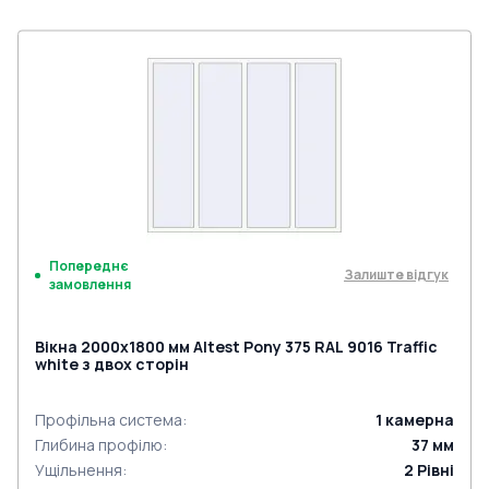
Попереднє
Залиште відгук
замовлення
Вікна 2000x1800 мм Altest Pony 375 RAL 9016 Traffic
white з двох сторін
Профільна система
:
1
камерна
Глибина профілю
:
37
мм
Ущільнення
:
2
Рівні