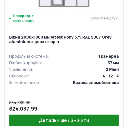
Попереднє
Залиште відгук
замовлення
Вікна 2000x1800 мм Altest Pony 375 RAL 9007 Grey
aluminium з двох сторін
Профільна система
:
1
камерна
Глибина профілю
:
37
мм
Ущільнення
:
2
Рівні
Склопакет
:
4 - 12 - 4
Зламобезпека
:
Базова зламобезпека
₴34,339.99
₴24,037.99
Детальніше / Змінити