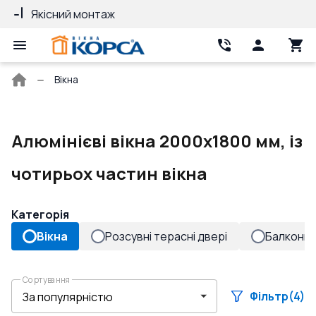
Якісний монтаж
Гарантія 10 ро
Головна
Вікна
сторінка
Алюмінієві вікна 2000x1800 мм, із
чотирьох частин вікна
Категорія
Вікна
Розсувні терасні двері
Балконні 
Сортування
Фільтр
(4)