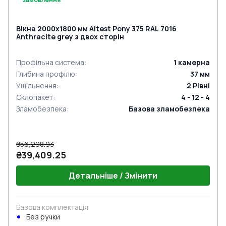
Вікна 2000x1800 мм Altest Pony 375 RAL 7016
Anthracite grey з двох сторін
Профільна система
:
1
камерна
Глибина профілю
:
37
мм
Ущільнення
:
2
Рівні
Склопакет
:
4 - 12 - 4
Зламобезпека
:
Базова зламобезпека
₴56,298.93
₴39,409.25
Детальніше / Змінити
Базова комплектація
Без ручки