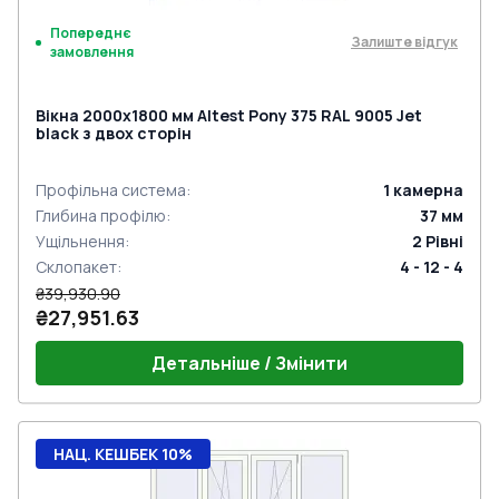
Попереднє
Залиште відгук
замовлення
Вікна 2000x1800 мм Altest Pony 375 RAL 9005 Jet
black з двох сторін
Профільна система
:
1
камерна
Глибина профілю
:
37
мм
Ущільнення
:
2
Рівні
Склопакет
:
4 - 12 - 4
₴39,930.90
₴27,951.63
Детальніше / Змінити
НАЦ. КЕШБЕК 10%