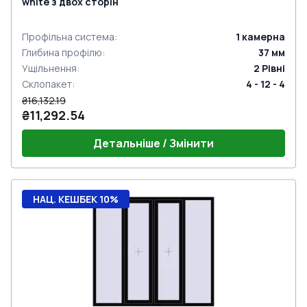
white з двох сторін
Профільна система
:
1
камерна
Глибина профілю
:
37
мм
Ущільнення
:
2
Рівні
Склопакет
:
4 - 12 - 4
₴16,132.19
₴11,292.54
Детальніше / Змінити
НАЦ. КЕШБЕК 10%