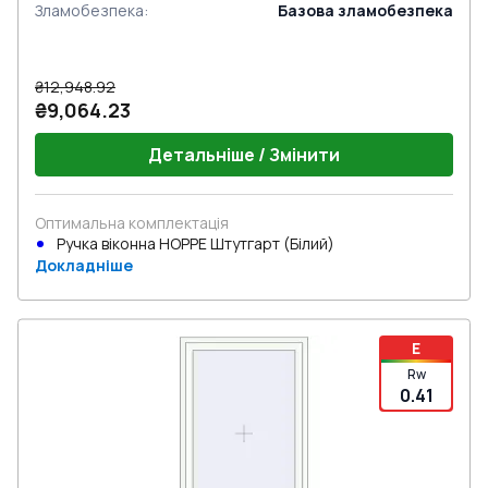
Зламобезпека
:
Базова зламобезпека
₴12,948.92
₴9,064.23
Детальніше / Змінити
Оптимальна комплектація
Ручка віконна HOPPE Штутгарт (Білий)
Докладніше
E
Rw
0.41