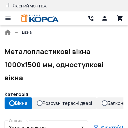
Якісний монтаж
Гарантія 10 ро
Головна
Вікна
сторінка
Металопластикові вікна
1000x1500 мм, одностулкові
вікна
Категорія
Вікна
Розсувні терасні двері
Балконні 
Сортування
Фільтр
(4)