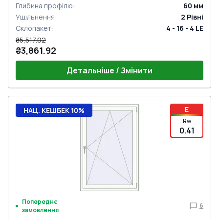
Глибина профілю
:
60
мм
Ущільнення
:
2
Рівні
Склопакет
:
4 - 16 - 4 LE
₴5,517.02
₴3,861.92
Детальніше / Змінити
E
НАЦ. КЕШБЕК 10%
Rw
0.41
Попереднє
6
замовлення