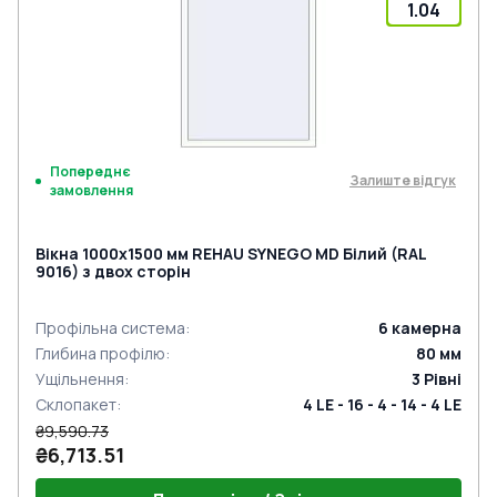
1.04
Попереднє
Залиште відгук
замовлення
Вікна 1000x1500 мм REHAU SYNEGO MD Білий (RAL
9016) з двох сторін
Профільна система
:
6
камерна
Глибина профілю
:
80
мм
Ущільнення
:
3
Рівні
Склопакет
:
4 LE - 16 - 4 - 14 - 4 LE
₴9,590.73
₴6,713.51