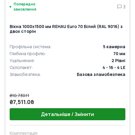
Попереднє
3
замовлення
Вікна 1000x1500 мм REHAU Euro 70 Білий (RAL 9016) з
двох сторін
Профільна система
:
5
камерна
Глибина профілю
:
70
мм
Ущільнення
:
2
Рівні
Склопакет
:
4 - 16 - 4 LE
Зламобезпека
:
Базова зламобезпека
₴10,730.11
₴7,511.08
Детальніше / Змінити
Комплектація