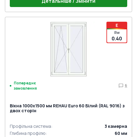
Детальніше / Змінити
E
Rw
0.40
Попереднє
6
замовлення
Вікна 1000x1500 мм REHAU Euro 60 Білий (RAL 9016) з
двох сторін
Профільна система
:
3
камерна
Глибина профілю
:
60
мм