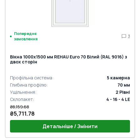
Попереднє
3
замовлення
Вікна 1000x1500 мм REHAU Euro 70 Білий (RAL 9016) з
двох сторін
Профільна система
:
5
камерна
Глибина профілю
:
70
мм
Ущільнення
:
2
Рівні
Склопакет
:
4 - 16 - 4 LE
₴8,159.68
₴5,711.78
Детальніше / Змінити