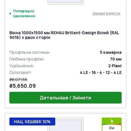
Попереднє
Залиште відгук
замовлення
Вікна 1000x1500 мм REHAU Brillant-Design Білий (RAL
9016) з двох сторін
Профільна система
:
5
камерна
Глибина профілю
:
70
мм
Ущільнення
:
2
Рівні
Склопакет
:
4 LE - 16 - 4 - 12 - 4 LE
₴8,071.55
₴5,650.09
Детальніше / Змінити
B
НАЦ. КЕШБЕК 10%
Rw