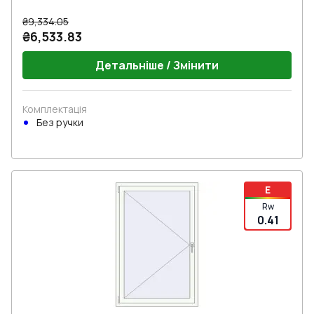
₴9,334.05
₴6,533.83
Детальніше / Змінити
Комплектація
Без ручки
E
Rw
0.41