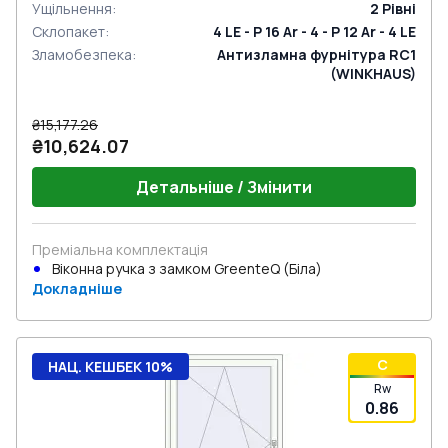
Ущільнення
:
2
Рівні
Склопакет
:
4 LE - P 16 Ar - 4 - P 12 Ar - 4 LE
Зламобезпека
:
Антизламна фурнітура RC1
(WINKHAUS)
₴15,177.26
₴10,624.07
Детальніше / Змінити
Преміальна комплектація
Віконна ручка з замком GreenteQ (Біла)
Докладніше
C
НАЦ. КЕШБЕК 10%
Rw
0.86