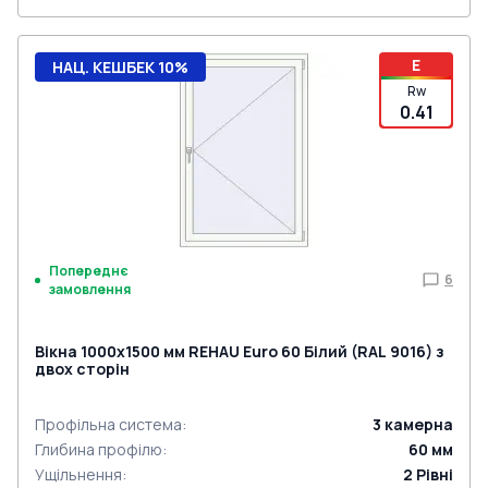
E
НАЦ. КЕШБЕК 10%
Rw
0.41
Попереднє
6
замовлення
Вікна 1000x1500 мм REHAU Euro 60 Білий (RAL 9016) з
двох сторін
Профільна система
:
3
камерна
Глибина профілю
:
60
мм
Ущільнення
:
2
Рівні