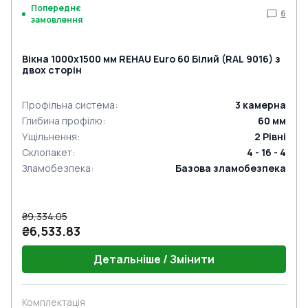
Попереднє
6
замовлення
Вікна 1000x1500 мм REHAU Euro 60 Білий (RAL 9016) з
двох сторін
Профільна система
:
3
камерна
Глибина профілю
:
60
мм
Ущільнення
:
2
Рівні
Склопакет
:
4 - 16 - 4
Зламобезпека
:
Базова зламобезпека
₴9,334.05
₴6,533.83
Детальніше / Змінити
Комплектація