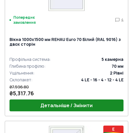
Попереднє
4
замовлення
Вікна 1000x1500 мм REHAU Euro 70 Білий (RAL 9016) з
двох сторін
Профільна система
:
5
камерна
Глибина профілю
:
70
мм
Ущільнення
:
2
Рівні
Склопакет
:
4 LE - 16 - 4 - 12 - 4 LE
₴7,596.80
₴5,317.76
Детальніше / Змінити
E