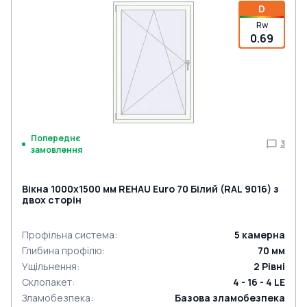
D
Rw
0.69
Попереднє
3
замовлення
Вікна 1000x1500 мм REHAU Euro 70 Білий (RAL 9016) з
двох сторін
Профільна система
:
5
камерна
Глибина профілю
:
70
мм
Ущільнення
:
2
Рівні
Склопакет
:
4 - 16 - 4 LE
Зламобезпека
:
Базова зламобезпека