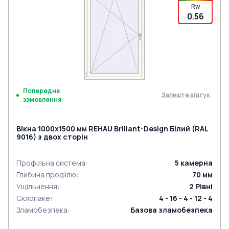
Rw
0.56
Попереднє
Залиште відгук
замовлення
Вікна 1000x1500 мм REHAU Brillant-Design Білий (RAL
9016) з двох сторін
Профільна система
:
5
камерна
Глибина профілю
:
70
мм
Ущільнення
:
2
Рівні
Склопакет
:
4 - 16 - 4 - 12 - 4
Зламобезпека
:
Базова зламобезпека