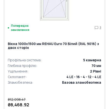
Попереднє
3
замовлення
Вікна 1000x1500 мм REHAU Euro 70 Білий (RAL 9016) з
двох сторін
Профільна система
:
5
камерна
Глибина профілю
:
70
мм
Ущільнення
:
2
Рівні
Склопакет
:
4 LE - 16 - 4 - 12 - 4 LE
Зламобезпека
:
Базова зламобезпека
₴12,098.47
₴8,468.92