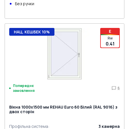
Без ручки
E
НАЦ. КЕШБЕК 10%
Rw
0.41
Попереднє
6
замовлення
Вікна 1000x1500 мм REHAU Euro 60 Білий (RAL 9016) з
двох сторін
Профільна система
:
3
камерна