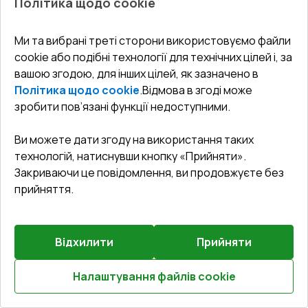
Політика щодо cookie
Ми та вибрані треті сторони використовуємо файли
cookie або подібні технології для технічних цілей і, за
вашою згодою, для інших цілей, як зазначено в
Політика щодо cookie
.
Відмова в згоді може
Попереднє
6
замовлення
зробити пов’язані функції недоступними.
Ви можете дати згоду на використання таких
Вікна 1000x1500 мм REHAU Euro 60 Білий (RAL 9016) з
двох сторін
технологій, натиснувши кнопку «Прийняти».
Закриваючи це повідомлення, ви продовжуєте без
прийняття.
Профільна система
:
3
камерна
Глибина профілю
:
60
мм
Ущільнення
:
2
Рівні
Склопакет
:
4 - 16 - 4
Відхилити
Прийняти
Зламобезпека
:
Базова зламобезпека
Налаштування файлів cookie
Розрахуй онлайн
₴9,334.05