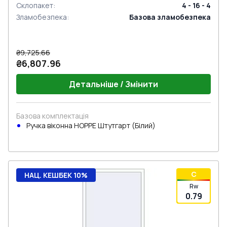
Склопакет
:
4 - 16 - 4
Зламобезпека
:
Базова зламобезпека
₴9,725.66
₴6,807.96
Детальніше / Змінити
Базова комплектація
Ручка віконна HOPPE Штутгарт (Білий)
C
НАЦ. КЕШБЕК 10%
Rw
0.79