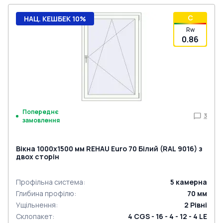
C
НАЦ. КЕШБЕК 10%
Rw
0.86
Попереднє
3
замовлення
Вікна 1000x1500 мм REHAU Euro 70 Білий (RAL 9016) з
двох сторін
Профільна система
:
5
камерна
Глибина профілю
:
70
мм
Ущільнення
:
2
Рівні
Склопакет
:
4 CGS - 16 - 4 - 12 - 4 LE