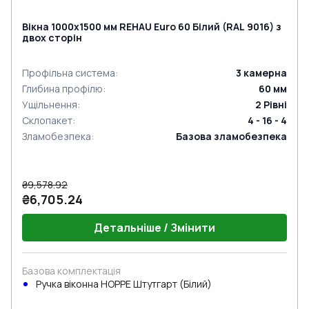
Вікна 1000x1500 мм REHAU Euro 60 Білий (RAL 9016) з
двох сторін
Профільна система
:
3
камерна
Глибина профілю
:
60
мм
Ущільнення
:
2
Рівні
Склопакет
:
4 - 16 - 4
Зламобезпека
:
Базова зламобезпека
₴9,578.92
₴6,705.24
Детальніше / Змінити
Базова комплектація
Ручка віконна HOPPE Штутгарт (Білий)