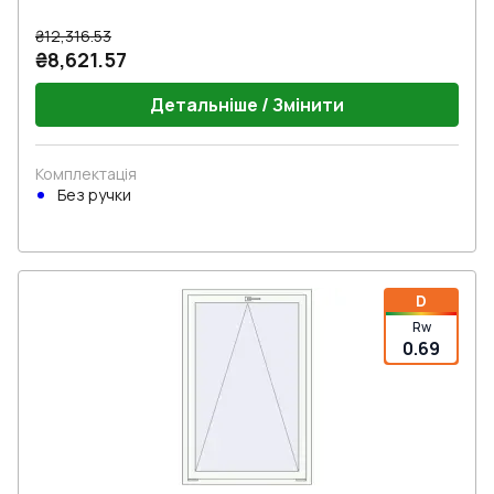
₴12,316.53
₴8,621.57
Детальніше / Змінити
Комплектація
Без ручки
D
Rw
0.69