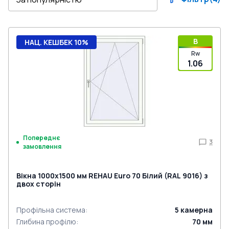
B
НАЦ. КЕШБЕК 10%
Rw
1.06
Попереднє
3
замовлення
Вікна 1000x1500 мм REHAU Euro 70 Білий (RAL 9016) з
двох сторін
Профільна система
:
5
камерна
Глибина профілю
:
70
мм