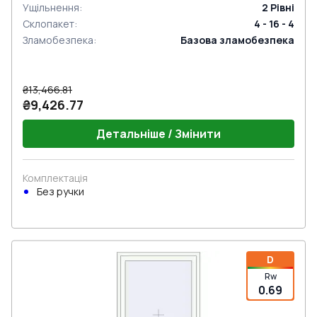
Ущільнення
:
2
Рівні
Склопакет
:
4 - 16 - 4
Зламобезпека
:
Базова зламобезпека
₴13,466.81
₴9,426.77
Детальніше / Змінити
Комплектація
Без ручки
D
Rw
0.69