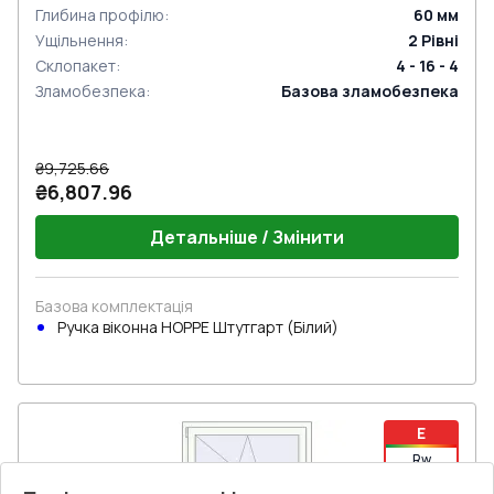
Глибина профілю
:
60
мм
Ущільнення
:
2
Рівні
Склопакет
:
4 - 16 - 4
Зламобезпека
:
Базова зламобезпека
₴9,725.66
₴6,807.96
Детальніше / Змінити
Базова комплектація
Ручка віконна HOPPE Штутгарт (Білий)
E
Rw
0.41