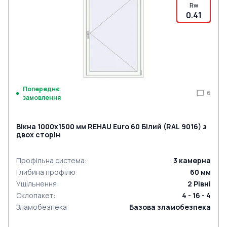
Rw
0.41
Попереднє
6
замовлення
Вікна 1000x1500 мм REHAU Euro 60 Білий (RAL 9016) з
двох сторін
Профільна система
:
3
камерна
Глибина профілю
:
60
мм
Ущільнення
:
2
Рівні
Склопакет
:
4 - 16 - 4
Зламобезпека
:
Базова зламобезпека