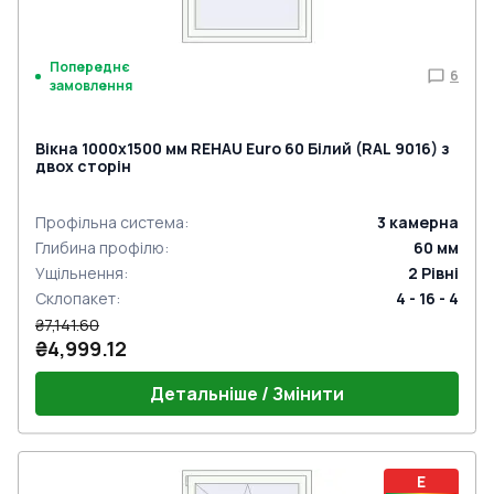
Попереднє
6
замовлення
Вікна 1000x1500 мм REHAU Euro 60 Білий (RAL 9016) з
двох сторін
Профільна система
:
3
камерна
Глибина профілю
:
60
мм
Ущільнення
:
2
Рівні
Склопакет
:
4 - 16 - 4
₴7,141.60
₴4,999.12
Детальніше / Змінити
E