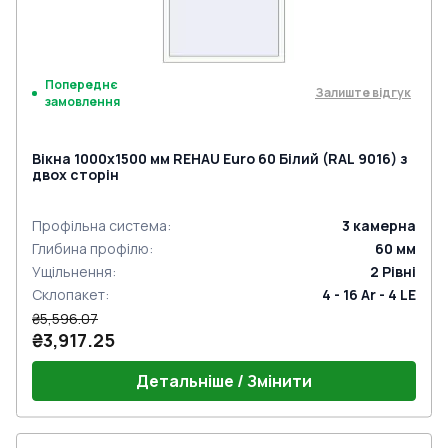
Попереднє
Залиште відгук
замовлення
Вікна 1000x1500 мм REHAU Euro 60 Білий (RAL 9016) з
двох сторін
Профільна система
:
3
камерна
Глибина профілю
:
60
мм
Ущільнення
:
2
Рівні
Склопакет
:
4 - 16 Ar - 4 LE
₴5,596.07
₴3,917.25
Детальніше / Змінити