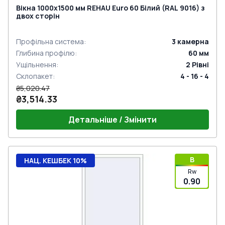
Вікна 1000x1500 мм REHAU Euro 60 Білий (RAL 9016) з
двох сторін
Профільна система
:
3
камерна
Глибина профілю
:
60
мм
Ущільнення
:
2
Рівні
Склопакет
:
4 - 16 - 4
₴5,020.47
₴3,514.33
Детальніше / Змінити
B
НАЦ. КЕШБЕК 10%
Rw
0.90