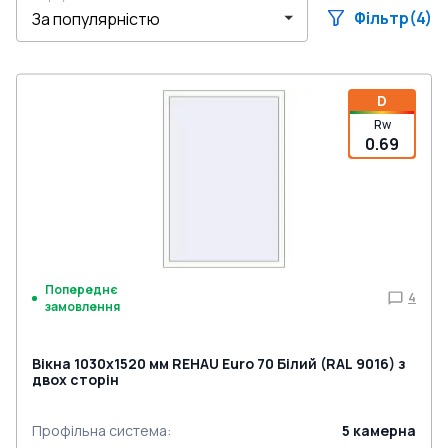
Фільтр
(4)
D
Rw
0.69
Попереднє
4
замовлення
Вікна 1030x1520 мм REHAU Euro 70 Білий (RAL 9016) з
двох сторін
Профільна система
:
5
камерна