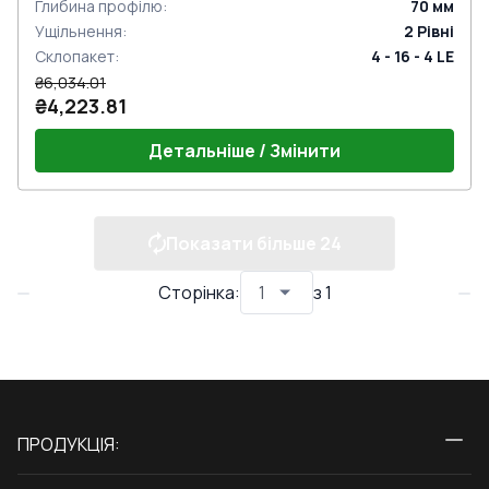
Глибина профілю
:
70
мм
Ущільнення
:
2
Рівні
Склопакет
:
4 - 16 - 4 LE
₴6,034.01
₴4,223.81
Детальніше / Змінити
Показати більше
24
Сторінка
:
з
1
ПРОДУКЦІЯ:
Вікна