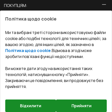
ПОКУПЦЯМ:
Двері
Про нас
Балкони
Політика щодо cookie
СЕРВІС ТА ОБЛУГОВУВАННЯ:
Акції
Тераси
Доставка і Оплата
Блог
Ми та вибрані треті сторони використовуємо файли
КОНТАКТИ
cookie або подібні технології для технічних цілей і, за
Гарантія та Сервіс
Адреса гіпермаркета
вашою згодою, для інших цілей, як зазначено в
Офіс
:
Україна, м. Вінниця, вул. Келецька 60 кв. 61
Повернення товару
Як правильно заміряти вікна
Політика щодо cookie
.
Відмова в згоді може
Договір публічної оферти
undefined(undefined)
зробити пов’язані функції недоступними.
Співпраця з нами
i.mgr3@korsa.ua
Ви можете дати згоду на використання таких
технологій, натиснувши кнопку «Прийняти».
Закриваючи це повідомлення, ви продовжуєте без
прийняття.
Відхилити
Прийняти
©
2026
.
Всі права захищені
.