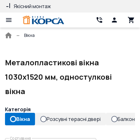
Якісний монтаж
Гарантія 10 ро
Головна
Вікна
сторінка
Металопластикові вікна
1030x1520 мм, одностулкові
вікна
Категорія
Вікна
Розсувні терасні двері
Балконні 
Сортування