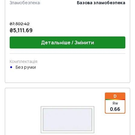
Зламобезпека
:
Базова зламобезпека
₴7,302.42
₴5,111.69
Детальніше / Змінити
Комплектація
Без ручки
D
Rw
0.66