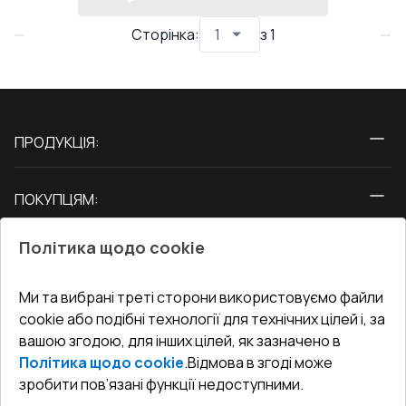
Сторінка
:
з
1
ПРОДУКЦІЯ:
Вікна
ПОКУПЦЯМ:
Двері
Про нас
Балкони
Політика щодо cookie
СЕРВІС ТА ОБЛУГОВУВАННЯ:
Акції
Тераси
Доставка і Оплата
Блог
Ми та вибрані треті сторони використовуємо файли
КОНТАКТИ
cookie або подібні технології для технічних цілей і, за
Гарантія та Сервіс
Адреса гіпермаркета
вашою згодою, для інших цілей, як зазначено в
Офіс
:
Україна, м. Вінниця, вул. Келецька 60 кв. 61
Повернення товару
Як правильно заміряти вікна
Політика щодо cookie
.
Відмова в згоді може
Договір публічної оферти
undefined(undefined)
зробити пов’язані функції недоступними.