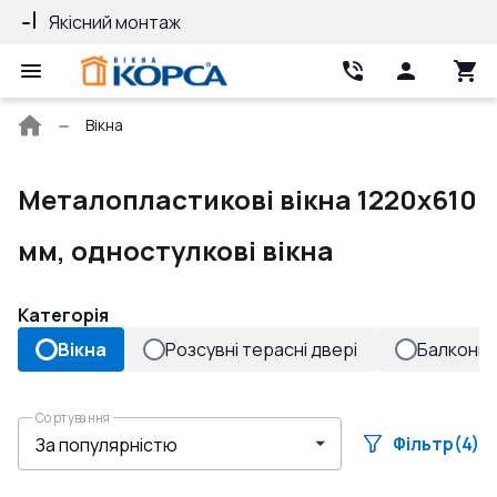
Якісний монтаж
Гарантія 10 ро
Головна
Вікна
сторінка
Металопластикові вікна 1220x610
мм, одностулкові вікна
Категорія
Вікна
Розсувні терасні двері
Балконні 
Сортування
Фільтр
(4)