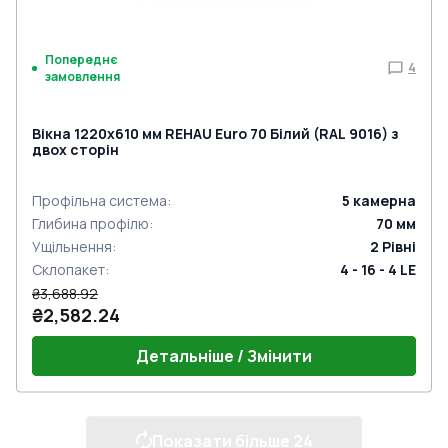
Попереднє
4
замовлення
Вікна 1220x610 мм REHAU Euro 70 Білий (RAL 9016) з
двох сторін
Профільна система
:
5
камерна
Глибина профілю
:
70
мм
Ущільнення
:
2
Рівні
Склопакет
:
4 - 16 - 4 LE
₴3,688.92
₴2,582.24
Детальніше / Змінити
Показати більше
24