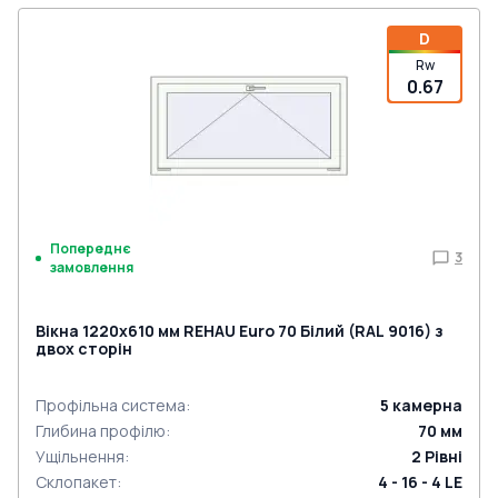
D
Rw
0.67
Попереднє
3
замовлення
Вікна 1220x610 мм REHAU Euro 70 Білий (RAL 9016) з
двох сторін
Профільна система
:
5
камерна
Глибина профілю
:
70
мм
Ущільнення
:
2
Рівні
Склопакет
:
4 - 16 - 4 LE