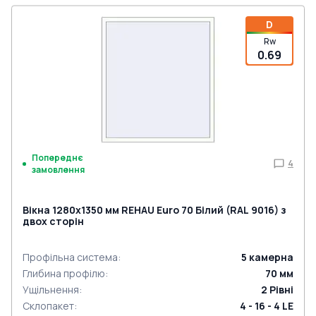
D
Rw
0.69
Попереднє
4
замовлення
Вікна 1280x1350 мм REHAU Euro 70 Білий (RAL 9016) з
двох сторін
Профільна система
:
5
камерна
Глибина профілю
:
70
мм
Ущільнення
:
2
Рівні
Склопакет
:
4 - 16 - 4 LE