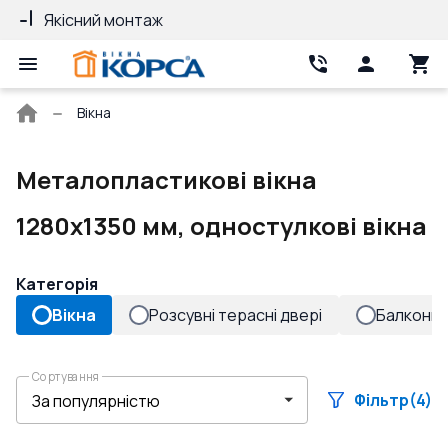
Якісний монтаж
Гарантія 10 ро
Головна
Вікна
сторінка
Металопластикові вікна
1280x1350 мм, одностулкові вікна
Категорія
Вікна
Розсувні терасні двері
Балконні 
Сортування
Фільтр
(4)