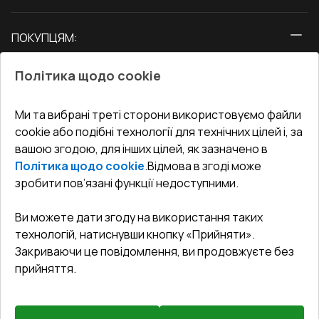
Вікна
ПОКУПЦЯМ:
Двері
Про нас
Балкони
Політика щодо cookie
СЕРВІС ТА ОБЛУГОВУВАННЯ:
Акції
Тераси
Доставка і Оплата
Блог
Ми та вибрані треті сторони використовуємо файли
КОНТАКТИ
cookie або подібні технології для технічних цілей і, за
Гарантія та Сервіс
Адреса гіпермаркета
вашою згодою, для інших цілей, як зазначено в
Офіс
:
Україна, м. Вінниця, вул. Келецька 60 кв. 61
Повернення товару
Як правильно заміряти вікна
Політика щодо cookie
.
Відмова в згоді може
Договір публічної оферти
undefined(undefined)
зробити пов’язані функції недоступними.
Співпраця з нами
i.mgr3@korsa.ua
Ви можете дати згоду на використання таких
технологій, натиснувши кнопку «Прийняти».
Закриваючи це повідомлення, ви продовжуєте без
прийняття.