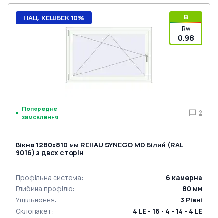
B
НАЦ. КЕШБЕК 10%
Rw
0.98
Попереднє
2
замовлення
Вікна 1280x810 мм REHAU SYNEGO MD Білий (RAL
9016) з двох сторін
Профільна система
:
6
камерна
Глибина профілю
:
80
мм
Ущільнення
:
3
Рівні
Склопакет
:
4 LE - 16 - 4 - 14 - 4 LE