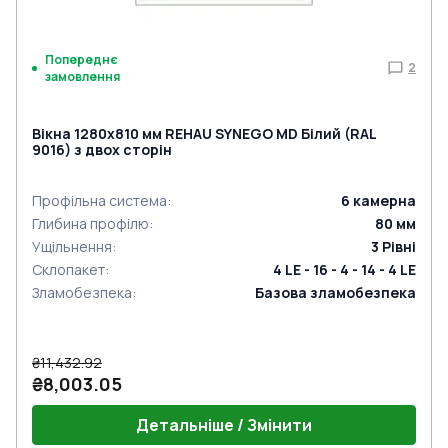
Попереднє
2
замовлення
Вікна 1280x810 мм REHAU SYNEGO MD Білий (RAL
9016) з двох сторін
Профільна система
:
6
камерна
Глибина профілю
:
80
мм
Ущільнення
:
3
Рівні
Склопакет
:
4 LE - 16 - 4 - 14 - 4 LE
Зламобезпека
:
Базова зламобезпека
₴11,432.92
₴8,003.05
Детальніше / Змінити