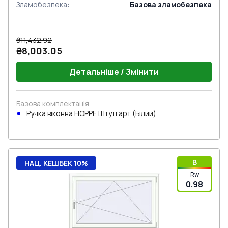
Зламобезпека
:
Базова зламобезпека
₴11,432.92
₴8,003.05
Детальніше / Змінити
Базова комплектація
Ручка віконна HOPPE Штутгарт (Білий)
B
НАЦ. КЕШБЕК 10%
Rw
0.98