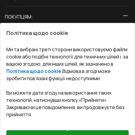
Вікна
ПОКУПЦЯМ:
Двері
Про нас
Балкони
Політика щодо cookie
СЕРВІС ТА ОБЛУГОВУВАННЯ:
Акції
Тераси
Доставка і Оплата
Блог
Ми та вибрані треті сторони використовуємо файли
КОНТАКТИ
cookie або подібні технології для технічних цілей і, за
Гарантія та Сервіс
Адреса гіпермаркета
вашою згодою, для інших цілей, як зазначено в
Офіс
:
Україна, м. Вінниця, вул. Келецька 60 кв. 61
Повернення товару
Як правильно заміряти вікна
Політика щодо cookie
.
Відмова в згоді може
Договір публічної оферти
undefined(undefined)
зробити пов’язані функції недоступними.
Співпраця з нами
i.mgr3@korsa.ua
Ви можете дати згоду на використання таких
технологій, натиснувши кнопку «Прийняти».
Закриваючи це повідомлення, ви продовжуєте без
прийняття.