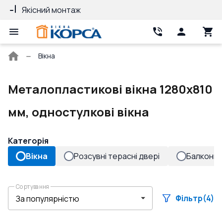
Якісний монтаж
Гарантія 10 ро
Головна
Вікна
сторінка
Металопластикові вікна 1280x810
мм, одностулкові вікна
Категорія
Вікна
Розсувні терасні двері
Балконні 
Сортування
Фільтр
(4)