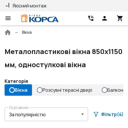
Якісний монтаж
Гарантія 10 ро
Головна
Вікна
сторінка
Металопластикові вікна 850x1150
мм, одностулкові вікна
Категорія
Вікна
Розсувні терасні двері
Балконні 
Сортування
Фільтр
(4)