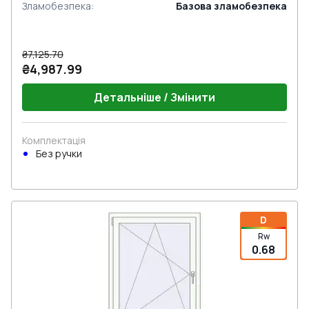
Зламобезпека
:
Базова зламобезпека
₴7,125.70
₴4,987.99
Детальніше / Змінити
Комплектація
Без ручки
D
Rw
0.68