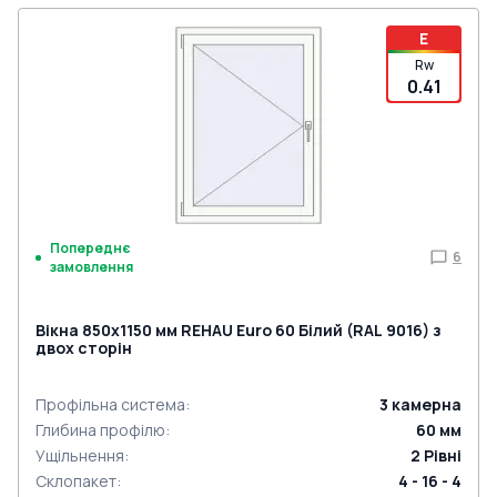
E
Rw
0.41
Попереднє
6
замовлення
Вікна 850x1150 мм REHAU Euro 60 Білий (RAL 9016) з
двох сторін
Профільна система
:
3
камерна
Глибина профілю
:
60
мм
Ущільнення
:
2
Рівні
Склопакет
:
4 - 16 - 4