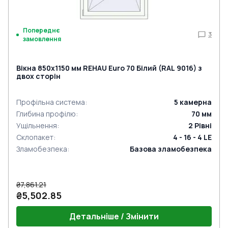
Попереднє
3
замовлення
Вікна 850x1150 мм REHAU Euro 70 Білий (RAL 9016) з
двох сторін
Профільна система
:
5
камерна
Глибина профілю
:
70
мм
Ущільнення
:
2
Рівні
Склопакет
:
4 - 16 - 4 LE
Зламобезпека
:
Базова зламобезпека
₴7,861.21
₴5,502.85
Детальніше / Змінити