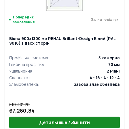
Попереднє
Залиште відгук
замовлення
Вікна 900x1300 мм REHAU Brillant-Design Білий (RAL
9016) з двох сторін
Профільна система
:
5
камерна
Глибина профілю
:
70
мм
Ущільнення
:
2
Рівні
Склопакет
:
4 - 16 - 4 - 12 - 4
Зламобезпека
:
Базова зламобезпека
₴10,401.20
₴7,280.84
Детальніше / Змінити