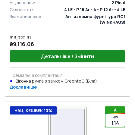
Ущільнення
:
2
Рівні
Склопакет
:
4 LE - P 16 Ar - 4 - P 12 Ar - 4 LE
Зламобезпека
:
Антизламна фурнітура RC1
(WINKHAUS)
₴13,022.97
₴9,116.06
Детальніше / Змінити
Преміальна комплектація
Віконна ручка з замком GreenteQ (Біла)
Докладніше
A
НАЦ. КЕШБЕК 10%
Rw
1.14