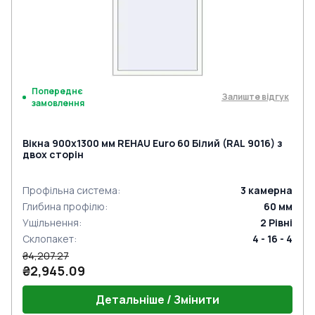
Попереднє
Залиште відгук
замовлення
Вікна 900x1300 мм REHAU Euro 60 Білий (RAL 9016) з
двох сторін
Профільна система
:
3
камерна
Глибина профілю
:
60
мм
Ущільнення
:
2
Рівні
Склопакет
:
4 - 16 - 4
₴4,207.27
₴2,945.09
Детальніше / Змінити