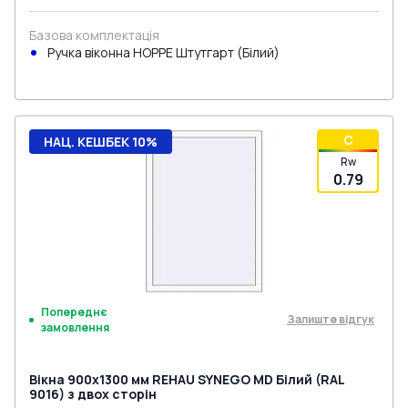
Базова комплектація
Ручка віконна HOPPE Штутгарт (Білий)
C
НАЦ. КЕШБЕК 10%
Rw
0.79
Попереднє
Залиште відгук
замовлення
Вікна 900x1300 мм REHAU SYNEGO MD Білий (RAL
9016) з двох сторін