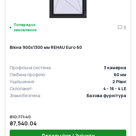
Попереднє
6
замовлення
Вікна 900x1300 мм REHAU Euro 60
Профільна система
:
3
камерна
Глибина профілю
:
60
мм
Ущільнення
:
2
Рівні
Склопакет
:
4 - 16 - 4 LE
Зламобезпека
:
Базова фурнітура
₴10,771.49
₴7,540.04
Детальніше / Змінити