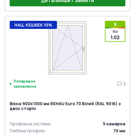
Детальніше / Змінити
B
НАЦ. КЕШБЕК 10%
Rw
1.02
Попереднє
3
замовлення
Вікна 900x1300 мм REHAU Euro 70 Білий (RAL 9016) з
двох сторін
Профільна система
:
5
камерна
Глибина профілю
:
70
мм