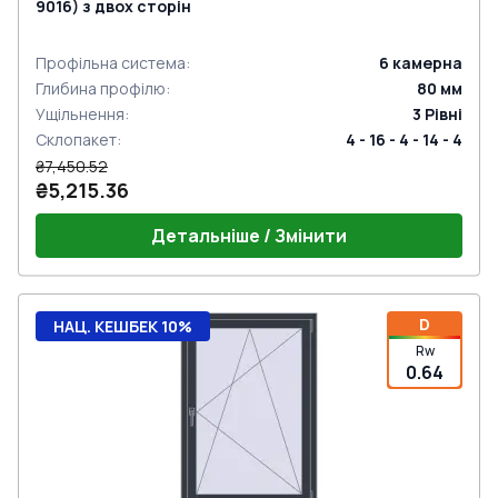
9016) з двох сторін
Профільна система
:
6
камерна
Глибина профілю
:
80
мм
Ущільнення
:
3
Рівні
Склопакет
:
4 - 16 - 4 - 14 - 4
₴7,450.52
₴5,215.36
Детальніше / Змінити
D
НАЦ. КЕШБЕК 10%
Rw
0.64