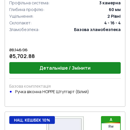
Профільна система
:
3
камерна
Глибина профілю
:
60
мм
Ущільнення
:
2
Рівні
Склопакет
:
4 - 16 - 4
Зламобезпека
:
Базова зламобезпека
₴8,146.96
₴5,702.88
Детальніше / Змінити
Базова комплектація
Ручка віконна HOPPE Штутгарт (Білий)
A
НАЦ. КЕШБЕК 10%
Rw