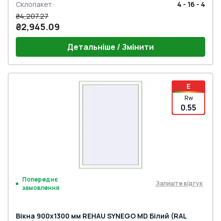
Склопакет
:
4 - 16 - 4
₴4,207.27
₴2,945.09
Детальніше / Змінити
E
Rw
0.55
Попереднє
Залиште відгук
замовлення
Вікна 900x1300 мм REHAU SYNEGO MD Білий (RAL