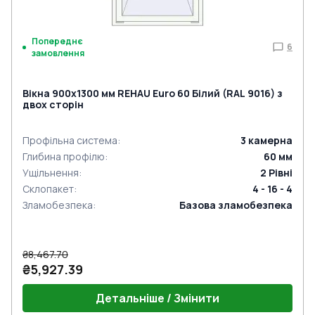
Попереднє
6
замовлення
Вікна 900x1300 мм REHAU Euro 60 Білий (RAL 9016) з
двох сторін
Профільна система
:
3
камерна
Глибина профілю
:
60
мм
Ущільнення
:
2
Рівні
Склопакет
:
4 - 16 - 4
Зламобезпека
:
Базова зламобезпека
₴8,467.70
₴5,927.39
Детальніше / Змінити