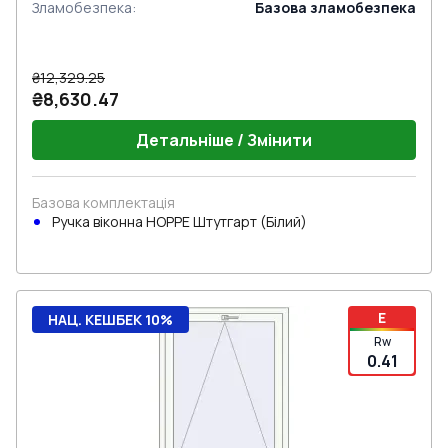
Зламобезпека
:
Базова зламобезпека
₴12,329.25
₴8,630.47
Детальніше / Змінити
Базова комплектація
Ручка віконна HOPPE Штутгарт (Білий)
E
НАЦ. КЕШБЕК 10%
Rw
0.41