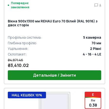
Попереднє
4
замовлення
Вікна 900x1300 мм REHAU Euro 70 Білий (RAL 9016) з
двох сторін
Профільна система
:
5
камерна
Глибина профілю
:
70
мм
Ущільнення
:
2
Рівні
Склопакет
:
4 - 16 - 4 LE
₴4,871.46
₴3,410.02
Детальніше / Змінити
E
НАЦ. КЕШБЕК 10%
Rw
0.38