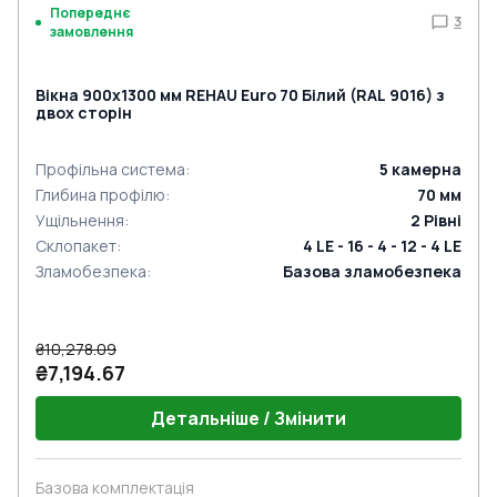
Попереднє
3
замовлення
Вікна 900x1300 мм REHAU Euro 70 Білий (RAL 9016) з
двох сторін
Профільна система
:
5
камерна
Глибина профілю
:
70
мм
Ущільнення
:
2
Рівні
Склопакет
:
4 LE - 16 - 4 - 12 - 4 LE
Зламобезпека
:
Базова зламобезпека
₴10,278.09
₴7,194.67
Детальніше / Змінити
Базова комплектація