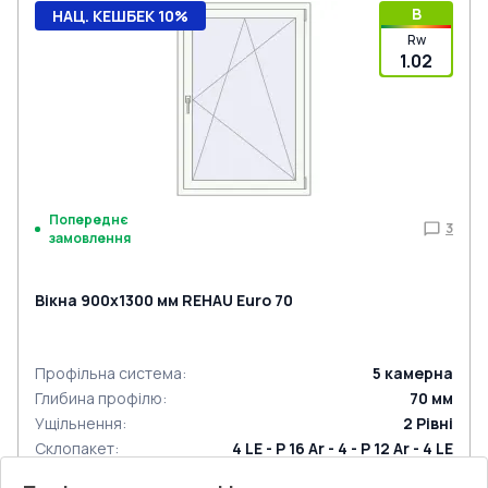
B
НАЦ. КЕШБЕК 10%
Rw
1.02
Попереднє
3
замовлення
Вікна 900x1300 мм REHAU Euro 70
Профільна система
:
5
камерна
Глибина профілю
:
70
мм
Ущільнення
:
2
Рівні
Склопакет
:
4 LE - P 16 Ar - 4 - P 12 Ar - 4 LE
Зламобезпека
:
Антизламна фурнітура RC1