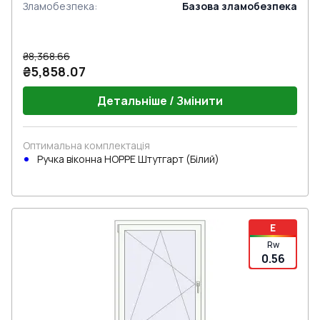
Зламобезпека
:
Базова зламобезпека
₴8,368.66
₴5,858.07
Детальніше / Змінити
Оптимальна комплектація
Ручка віконна HOPPE Штутгарт (Білий)
E
Rw
0.56