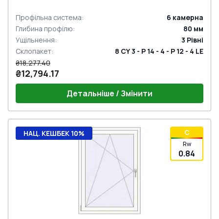
Профільна система
:
6
камерна
Глибина профілю
:
80
мм
Ущільнення
:
3
Рівні
Склопакет
:
8 CY 3 - P 14 - 4 - P 12 - 4 LE
₴18,277.40
₴12,794.17
Детальніше / Змінити
C
НАЦ. КЕШБЕК 10%
Rw
0.84