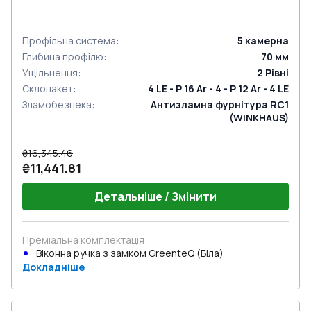
Профільна система
:
5
камерна
Глибина профілю
:
70
мм
Ущільнення
:
2
Рівні
Склопакет
:
4 LE - P 16 Ar - 4 - P 12 Ar - 4 LE
Зламобезпека
:
Антизламна фурнітура RC1
(WINKHAUS)
₴16,345.46
₴11,441.81
Детальніше / Змінити
Преміальна комплектація
Віконна ручка з замком GreenteQ (Біла)
Докладніше