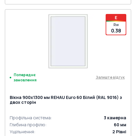
E
Rw
0.38
Попереднє
Залиште відгук
замовлення
Вікна 900x1300 мм REHAU Euro 60 Білий (RAL 9016) з
двох сторін
Профільна система
:
3
камерна
Глибина профілю
:
60
мм
Ущільнення
:
2
Рівні