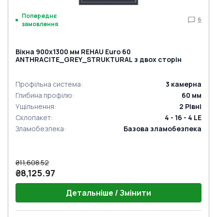
Попереднє
6
замовлення
Вікна 900x1300 мм REHAU Euro 60
ANTHRACITE_GREY_STRUKTURAL з двох сторін
Профільна система
:
3
камерна
Глибина профілю
:
60
мм
Ущільнення
:
2
Рівні
Склопакет
:
4 - 16 - 4 LE
Зламобезпека
:
Базова зламобезпека
₴11,608.52
₴8,125.97
Детальніше / Змінити