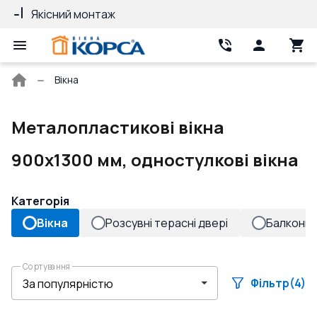
Якісний монтаж
Гарантія 10 рок
Головна
Вікна
сторінка
Металопластикові вікна
900x1300 мм, одностулкові вікна
Категорія
Вікна
Розсувні терасні двері
Балконні 
Сортування
Фільтр
(4)