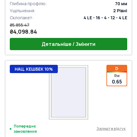
Глибина профілю
:
70
мм
Ущільнення
:
2
Рівні
Склопакет
:
4 LE - 16 - 4 - 12 - 4 LE
₴5,855.47
₴4,098.84
Детальніше / Змінити
D
НАЦ. КЕШБЕК 10%
Rw
0.65
Попереднє
Залиште відгук
замовлення