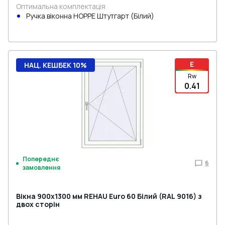
Оптимальна комплектація
Ручка віконна HOPPE Штутгарт (Білий)
E
НАЦ. КЕШБЕК 10%
Rw
0.41
Попереднє
6
замовлення
Вікна 900x1300 мм REHAU Euro 60 Білий (RAL 9016) з
двох сторін