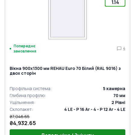
1.14
Попереднє
4
замовлення
Вікна 900x1300 мм REHAU Euro 70 Білий (RAL 9016) з
двох сторін
Профільна система
:
5
камерна
Глибина профілю
:
70
мм
Ущільнення
:
2
Рівні
Склопакет
:
4 LE - P 16 Ar - 4 - P 12 Ar - 4 LE
₴7,046.65
₴4,932.65