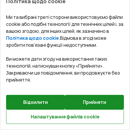
Політика щодо cookie
(WINKHAUS)
₴12,343.33
Ми та вибрані треті сторони використовуємо файли
₴8,640.32
cookie або подібні технології для технічних цілей і, за
вашою згодою, для інших цілей, як зазначено в
Детальніше / Змінити
Політика щодо cookie
.
Відмова в згоді може
зробити пов’язані функції недоступними.
Преміальна комплектація
Віконна ручка з замком GreenteQ (Біла)
Ви можете дати згоду на використання таких
Докладніше
технологій, натиснувши кнопку «Прийняти».
Закриваючи це повідомлення, ви продовжуєте без
прийняття.
B
НАЦ. КЕШБЕК 10%
Rw
1.02
Відхилити
Прийняти
Налаштування файлів cookie
Розрахуй онлайн