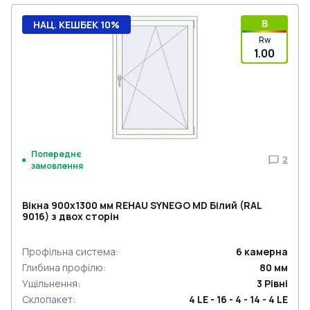
B
НАЦ. КЕШБЕК 10%
Rw
1.00
Попереднє
2
замовлення
Вікна 900x1300 мм REHAU SYNEGO MD Білий (RAL
9016) з двох сторін
Профільна система
:
6
камерна
Глибина профілю
:
80
мм
Ущільнення
:
3
Рівні
Склопакет
:
4 LE - 16 - 4 - 14 - 4 LE