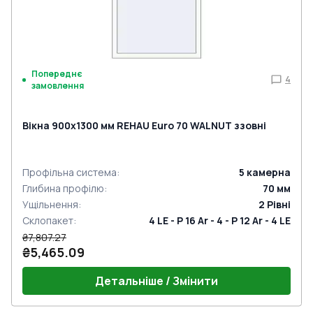
Попереднє
4
замовлення
Вікна 900x1300 мм REHAU Euro 70 WALNUT ззовні
Профільна система
:
5
камерна
Глибина профілю
:
70
мм
Ущільнення
:
2
Рівні
Склопакет
:
4 LE - P 16 Ar - 4 - P 12 Ar - 4 LE
₴7,807.27
₴5,465.09
Детальніше / Змінити