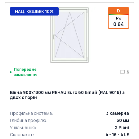
D
НАЦ. КЕШБЕК 10%
Rw
0.64
Попереднє
6
замовлення
Вікна 900x1300 мм REHAU Euro 60 Білий (RAL 9016) з
двох сторін
Профільна система
:
3
камерна
Глибина профілю
:
60
мм
Ущільнення
:
2
Рівні
Склопакет
:
4 - 16 - 4 LE