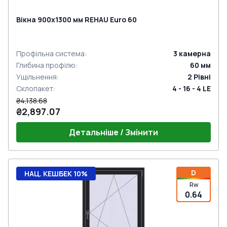
Вікна 900x1300 мм REHAU Euro 60
Профільна система
:
3
камерна
Глибина профілю
:
60
мм
Ущільнення
:
2
Рівні
Склопакет
:
4 - 16 - 4 LE
₴4,138.68
₴2,897.07
Детальніше / Змінити
D
НАЦ. КЕШБЕК 10%
Rw
0.64