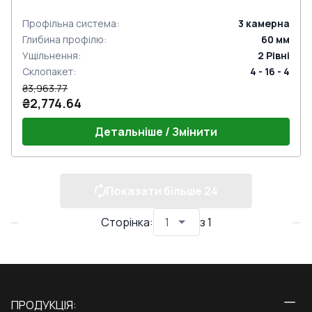
Профільна система
:
3
камерна
Глибина профілю
:
60
мм
Ущільнення
:
2
Рівні
Склопакет
:
4 - 16 - 4
₴3,963.77
₴2,774.64
Детальніше / Змінити
Показати більше
24
Сторінка
:
з
1
ПРОДУКЦІЯ: