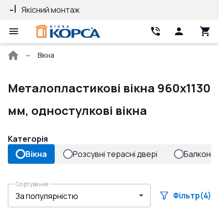
Якісний монтаж
Гарантія 10 ро
Головна
Вікна
сторінка
Металопластикові вікна 960x1130
мм, одностулкові вікна
Категорія
Вікна
Розсувні терасні двері
Балконні 
Сортування
Фільтр
(4)