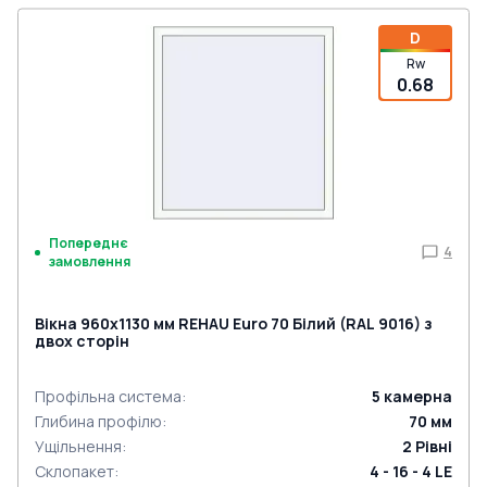
D
Rw
0.68
Попереднє
4
замовлення
Вікна 960x1130 мм REHAU Euro 70 Білий (RAL 9016) з
двох сторін
Профільна система
:
5
камерна
Глибина профілю
:
70
мм
Ущільнення
:
2
Рівні
Склопакет
:
4 - 16 - 4 LE