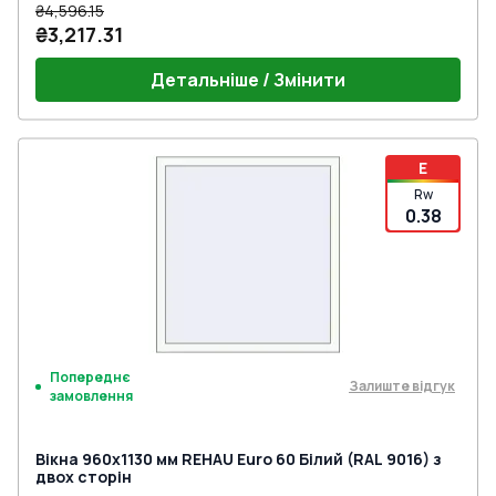
₴4,596.15
₴3,217.31
Детальніше / Змінити
E
Rw
0.38
Попереднє
Залиште відгук
замовлення
Вікна 960x1130 мм REHAU Euro 60 Білий (RAL 9016) з
двох сторін