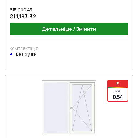
₴15,990.45
₴11,193.32
Детальніше / Змінити
Комплектація
Без ручки
E
Rw
0.54