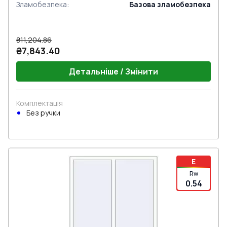
Зламобезпека
:
Базова зламобезпека
₴11,204.86
₴7,843.40
Детальніше / Змінити
Комплектація
Без ручки
E
Rw
0.54