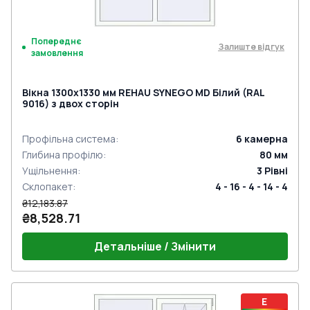
Попереднє
Залиште відгук
замовлення
Вікна 1300x1330 мм REHAU SYNEGO MD Білий (RAL
9016) з двох сторін
Профільна система
:
6
камерна
Глибина профілю
:
80
мм
Ущільнення
:
3
Рівні
Склопакет
:
4 - 16 - 4 - 14 - 4
₴12,183.87
₴8,528.71
Детальніше / Змінити
E