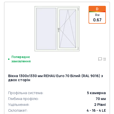
D
Rw
0.67
Попереднє
11
замовлення
Вікна 1300x1330 мм REHAU Euro 70 Білий (RAL 9016) з
двох сторін
Профільна система
:
5
камерна
Глибина профілю
:
70
мм
Ущільнення
:
2
Рівні
Склопакет
:
4 - 16 - 4 LE