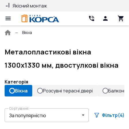
Якісний монтаж
Гарантія 10 ро
Головна
Вікна
сторінка
Металопластикові вікна
1300x1330 мм, двостулкові вікна
Категорія
Вікна
Розсувні терасні двері
Балконні 
Сортування
Фільтр
(4)