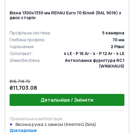
Вікна 1300x1330 мм REHAU Euro 70 Білий (RAL 9016) з
двох сторін
Профільна система
:
5
камерна
Глибина профілю
:
70
мм
Ущільнення
:
2
Рівні
Склопакет
:
4 LE - P 16 Ar - 4 - P 12 Ar - 4 LE
Зламобезпека
:
Антизламна фурнітура RC1
(WINKHAUS)
₴16,718.70
₴11,703.08
Детальніше / Змінити
Преміальна комплектація
Віконна ручка з замком GreenteQ (Біла)
Докладніше