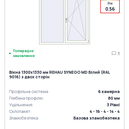
Rw
0.56
Попереднє
9
замовлення
Вікна 1300x1330 мм REHAU SYNEGO MD Білий (RAL
9016) з двох сторін
Профільна система
:
6
камерна
Глибина профілю
:
80
мм
Ущільнення
:
3
Рівні
Склопакет
:
4 - 16 - 4 - 14 - 4
Зламобезпека
:
Базова зламобезпека