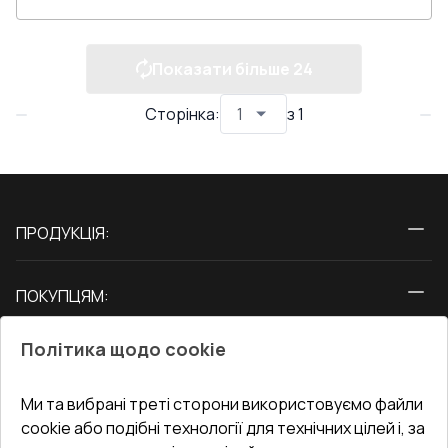
Показати більше
24
Сторінка
:
з
1
ПРОДУКЦІЯ:
Вікна
ПОКУПЦЯМ:
Двері
Про нас
Балкони
Політика щодо cookie
СЕРВІС ТА ОБЛУГОВУВАННЯ:
Акції
Тераси
Доставка і Оплата
Блог
Ми та вибрані треті сторони використовуємо файли
КОНТАКТИ
cookie або подібні технології для технічних цілей і, за
Гарантія та Сервіс
Адреса гіпермаркета