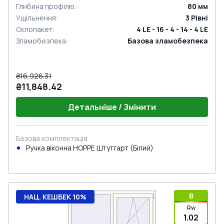
Глибина профілю
:
80
мм
Ущільнення
:
3
Рівні
Склопакет
:
4 LE - 16 - 4 - 14 - 4 LE
Зламобезпека
:
Базова зламобезпека
₴16,926.31
₴11,848.42
Детальніше / Змінити
Базова комплектація
Ручка віконна HOPPE Штутгарт (Білий)
B
НАЦ. КЕШБЕК 10%
Rw
1.02