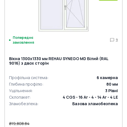
Попереднє
9
замовлення
Вікна 1300x1330 мм REHAU SYNEGO MD Білий (RAL
9016) з двох сторін
Профільна система
:
6
камерна
Глибина профілю
:
80
мм
Ущільнення
:
3
Рівні
Склопакет
:
4 CGS - 16 Ar - 4 - 14 Ar - 4 LE
Зламобезпека
:
Базова зламобезпека
₴19,808.84