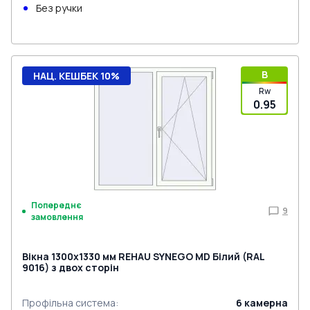
Без ручки
B
НАЦ. КЕШБЕК 10%
Rw
0.95
Попереднє
9
замовлення
Вікна 1300x1330 мм REHAU SYNEGO MD Білий (RAL
9016) з двох сторін
Профільна система
:
6
камерна