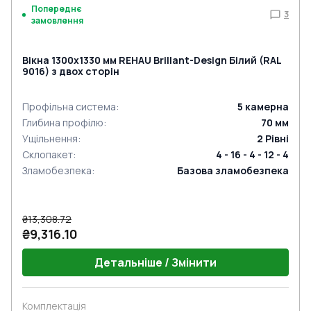
Попереднє
3
замовлення
Вікна 1300x1330 мм REHAU Brillant-Design Білий (RAL
9016) з двох сторін
Профільна система
:
5
камерна
Глибина профілю
:
70
мм
Ущільнення
:
2
Рівні
Склопакет
:
4 - 16 - 4 - 12 - 4
Зламобезпека
:
Базова зламобезпека
₴13,308.72
₴9,316.10
Детальніше / Змінити
Комплектація