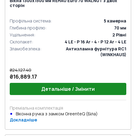
Вікна 1300x1500 мм REHAU Euro 70 WALNUT з двох
сторін
Профільна система
:
5
камерна
Глибина профілю
:
70
мм
Ущільнення
:
2
Рівні
Склопакет
:
4 LE - P 16 Ar - 4 - P 12 Ar - 4 LE
Зламобезпека
:
Антизламна фурнітура RC1
(WINKHAUS)
₴24,127.40
₴16,889.17
Детальніше / Змінити
Преміальна комплектація
Віконна ручка з замком GreenteQ (Біла)
Докладніше