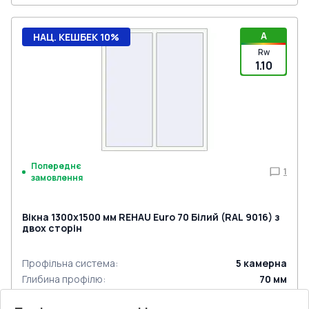
A
НАЦ. КЕШБЕК 10%
Rw
1.10
Попереднє
1
замовлення
Вікна 1300x1500 мм REHAU Euro 70 Білий (RAL 9016) з
двох сторін
Профільна система
:
5
камерна
Глибина профілю
:
70
мм
Ущільнення
:
2
Рівні