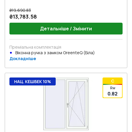
₴19,690.83
₴13,783.58
Детальніше / Змінити
Преміальна комплектація
Віконна ручка з замком GreenteQ (Біла)
Докладніше
C
НАЦ. КЕШБЕК 10%
Rw
0.82