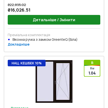
₴22,895.02
₴16,026.51
Детальніше / Змінити
Преміальна комплектація
Віконна ручка з замком GreenteQ (Біла)
Докладніше
B
НАЦ. КЕШБЕК 10%
Rw
1.04