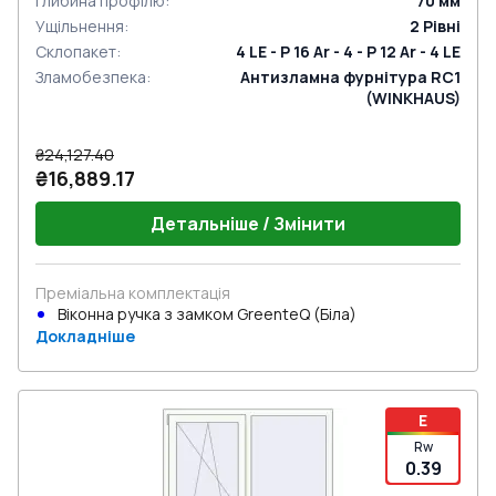
Глибина профілю
:
70
мм
Ущільнення
:
2
Рівні
Склопакет
:
4 LE - P 16 Ar - 4 - P 12 Ar - 4 LE
Зламобезпека
:
Антизламна фурнітура RC1
(WINKHAUS)
₴24,127.40
₴16,889.17
Детальніше / Змінити
Преміальна комплектація
Віконна ручка з замком GreenteQ (Біла)
Докладніше
E
Rw
0.39