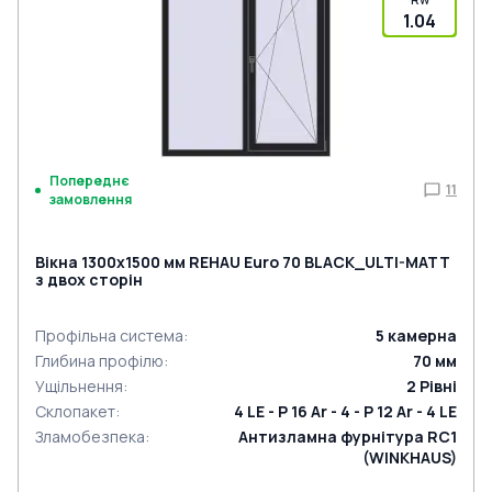
1.04
Попереднє
11
замовлення
Вікна 1300x1500 мм REHAU Euro 70 BLACK_ULTI-MATT
з двох сторін
Профільна система
:
5
камерна
Глибина профілю
:
70
мм
Ущільнення
:
2
Рівні
Склопакет
:
4 LE - P 16 Ar - 4 - P 12 Ar - 4 LE
Зламобезпека
:
Антизламна фурнітура RC1
(WINKHAUS)