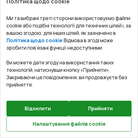
Політика щодо cookie
Склопакет
:
4 LE - P 16 Ar - 4 - P 12 Ar - 4 LE
₴12,377.41
₴8,664.19
Ми та вибрані треті сторони використовуємо файли
cookie або подібні технології для технічних цілей і, за
Детальніше / Змінити
вашою згодою, для інших цілей, як зазначено в
Політика щодо cookie
.
Відмова в згоді може
зробити пов’язані функції недоступними.
D
НАЦ. КЕШБЕК 10%
Rw
Ви можете дати згоду на використання таких
0.63
технологій, натиснувши кнопку «Прийняти».
Закриваючи це повідомлення, ви продовжуєте без
прийняття.
Відхилити
Прийняти
Попереднє
6
замовлення
Налаштування файлів cookie
Розрахуй онлайн
Вікна 1300x1500 мм REHAU Euro 60 Білий (RAL 9016) з
двох сторін