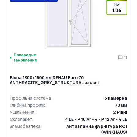
Rw
1.04
Попереднє
11
замовлення
Вікна 1300x1500 мм REHAU Euro 70
ANTHRACITE_GREY_STRUKTURAL ззовні
Профільна система
:
5
камерна
Глибина профілю
:
70
мм
Ущільнення
:
2
Рівні
Склопакет
:
4 LE - P 16 Ar - 4 - P 12 Ar - 4 LE
Зламобезпека
:
Антизламна фурнітура RC1
(WINKHAUS)