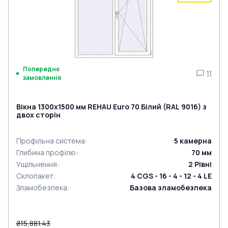
Попереднє
11
замовлення
Вікна 1300x1500 мм REHAU Euro 70 Білий (RAL 9016) з
двох сторін
Профільна система
:
5
камерна
Глибина профілю
:
70
мм
Ущільнення
:
2
Рівні
Склопакет
:
4 CGS - 16 - 4 - 12 - 4 LE
Зламобезпека
:
Базова зламобезпека
₴15,881.43