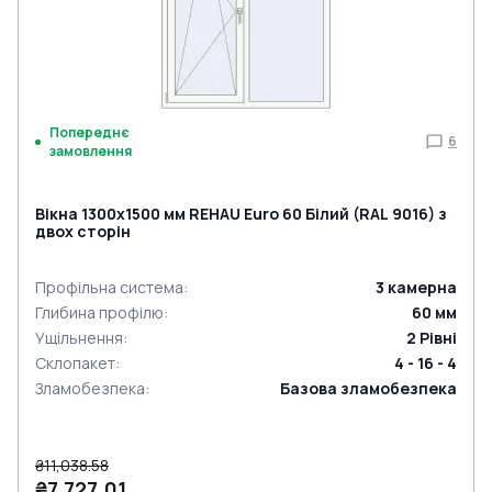
Попереднє
6
замовлення
Вікна 1300x1500 мм REHAU Euro 60 Білий (RAL 9016) з
двох сторін
Профільна система
:
3
камерна
Глибина профілю
:
60
мм
Ущільнення
:
2
Рівні
Склопакет
:
4 - 16 - 4
Зламобезпека
:
Базова зламобезпека
₴11,038.58
₴7,727.01