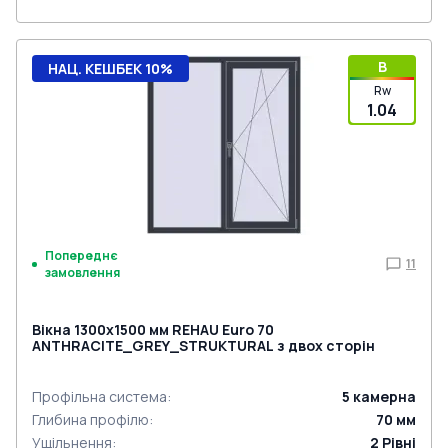
B
НАЦ. КЕШБЕК 10%
Rw
1.04
Попереднє
11
замовлення
Вікна 1300x1500 мм REHAU Euro 70
ANTHRACITE_GREY_STRUKTURAL з двох сторін
Профільна система
:
5
камерна
Глибина профілю
:
70
мм
Ущільнення
:
2
Рівні