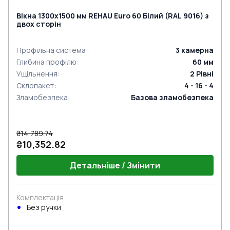
Вікна 1300x1500 мм REHAU Euro 60 Білий (RAL 9016) з
двох сторін
Профільна система
:
3
камерна
Глибина профілю
:
60
мм
Ущільнення
:
2
Рівні
Склопакет
:
4 - 16 - 4
Зламобезпека
:
Базова зламобезпека
₴14,789.74
₴10,352.82
Детальніше / Змінити
Комплектація
Без ручки