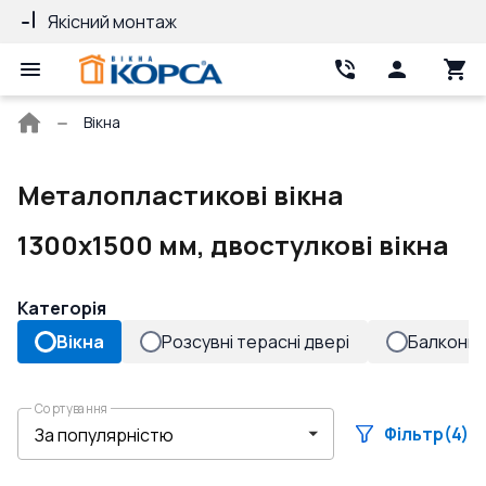
Якісний монтаж
Гарантія 10 ро
Головна
Вікна
сторінка
Металопластикові вікна
1300x1500 мм, двостулкові вікна
Категорія
Вікна
Розсувні терасні двері
Балконні 
Сортування
Фільтр
(4)