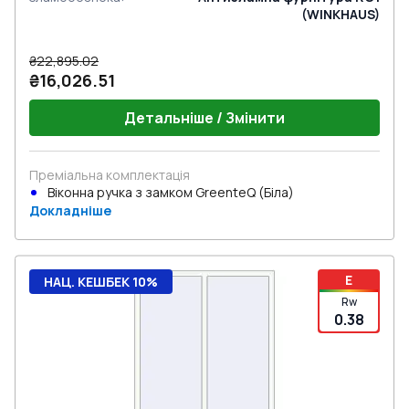
(WINKHAUS)
₴22,895.02
₴16,026.51
Детальніше / Змінити
Преміальна комплектація
Віконна ручка з замком GreenteQ (Біла)
Докладніше
E
НАЦ. КЕШБЕК 10%
Rw
0.38