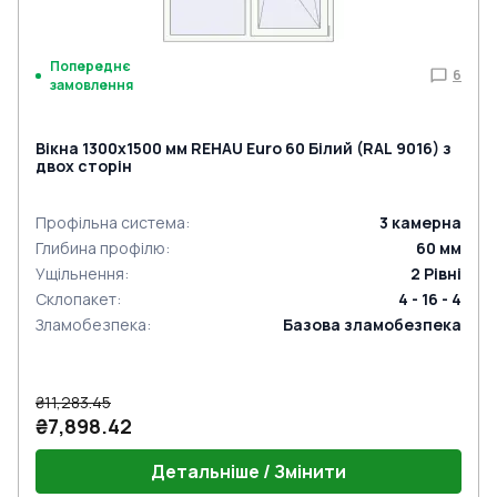
Попереднє
6
замовлення
Вікна 1300x1500 мм REHAU Euro 60 Білий (RAL 9016) з
двох сторін
Профільна система
:
3
камерна
Глибина профілю
:
60
мм
Ущільнення
:
2
Рівні
Склопакет
:
4 - 16 - 4
Зламобезпека
:
Базова зламобезпека
₴11,283.45
₴7,898.42
Детальніше / Змінити