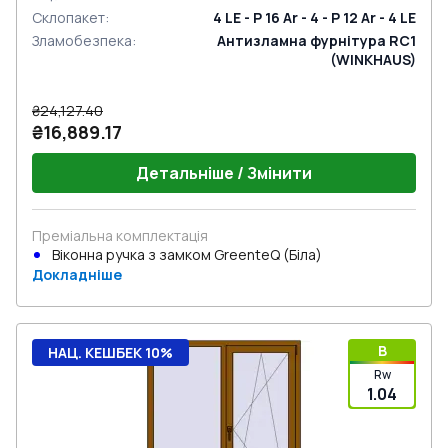
Склопакет
:
4 LE - P 16 Ar - 4 - P 12 Ar - 4 LE
Зламобезпека
:
Антизламна фурнітура RC1
(WINKHAUS)
₴24,127.40
₴16,889.17
Детальніше / Змінити
Преміальна комплектація
Віконна ручка з замком GreenteQ (Біла)
Докладніше
B
НАЦ. КЕШБЕК 10%
Rw
1.04