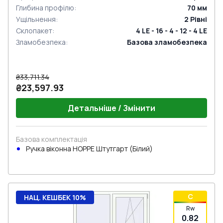
Глибина профілю
:
70
мм
Ущільнення
:
2
Рівні
Склопакет
:
4 LE - 16 - 4 - 12 - 4 LE
Зламобезпека
:
Базова зламобезпека
₴33,711.34
₴23,597.93
Детальніше / Змінити
Базова комплектація
Ручка віконна HOPPE Штутгарт (Білий)
C
НАЦ. КЕШБЕК 10%
Rw
0.82