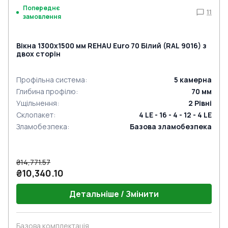
Попереднє
11
замовлення
Вікна 1300x1500 мм REHAU Euro 70 Білий (RAL 9016) з
двох сторін
Профільна система
:
5
камерна
Глибина профілю
:
70
мм
Ущільнення
:
2
Рівні
Склопакет
:
4 LE - 16 - 4 - 12 - 4 LE
Зламобезпека
:
Базова зламобезпека
₴14,771.57
₴10,340.10
Детальніше / Змінити
Базова комплектація