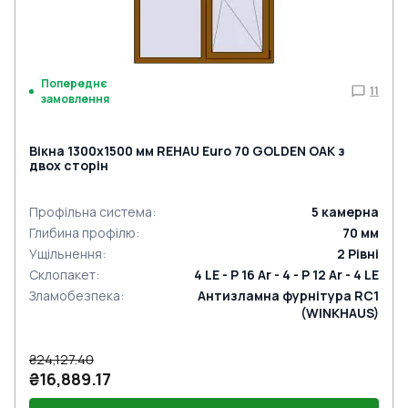
Попереднє
11
замовлення
Вікна 1300x1500 мм REHAU Euro 70 GOLDEN OAK з
двох сторін
Профільна система
:
5
камерна
Глибина профілю
:
70
мм
Ущільнення
:
2
Рівні
Склопакет
:
4 LE - P 16 Ar - 4 - P 12 Ar - 4 LE
Зламобезпека
:
Антизламна фурнітура RC1
(WINKHAUS)
₴24,127.40
₴16,889.17