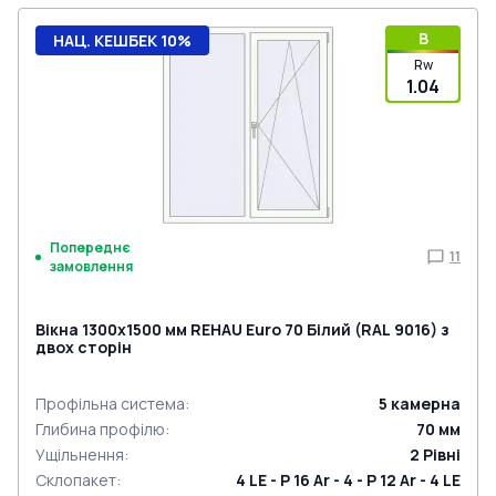
B
НАЦ. КЕШБЕК 10%
Rw
1.04
Попереднє
11
замовлення
Вікна 1300x1500 мм REHAU Euro 70 Білий (RAL 9016) з
двох сторін
Профільна система
:
5
камерна
Глибина профілю
:
70
мм
Ущільнення
:
2
Рівні
Склопакет
:
4 LE - P 16 Ar - 4 - P 12 Ar - 4 LE