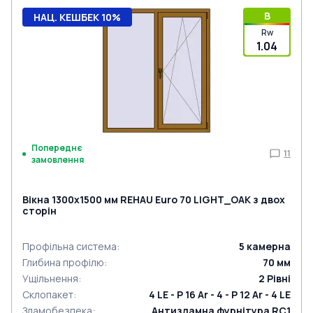
B
НАЦ. КЕШБЕК 10%
Rw
1.04
Попереднє
11
замовлення
Вікна 1300x1500 мм REHAU Euro 70 LIGHT_OAK з двох
сторін
Профільна система
:
5
камерна
Глибина профілю
:
70
мм
Ущільнення
:
2
Рівні
Склопакет
:
4 LE - P 16 Ar - 4 - P 12 Ar - 4 LE
Зламобезпека
:
Антизламна фурнітура RC1