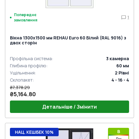
Попереднє
1
замовлення
Вікна 1300x1500 мм REHAU Euro 60 Білий (RAL 9016) з
двох сторін
Профільна система
:
3
камерна
Глибина профілю
:
60
мм
Ущільнення
:
2
Рівні
Склопакет
:
4 - 16 - 4
₴7,378.29
₴5,164.80
Детальніше / Змінити
B
НАЦ. КЕШБЕК 10%
Rw