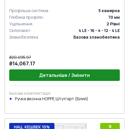
Профільна система
:
5
камерна
Глибина профілю
:
70
мм
Ущільнення
:
2
Рівні
Склопакет
:
4 LE - 16 - 4 - 12 - 4 LE
Зламобезпека
:
Базова зламобезпека
₴20,095.97
₴14,067.17
Детальніше / Змінити
Базова комплектація
Ручка віконна HOPPE Штутгарт (Білий)
B
НАЦ. КЕШБЕК 10%