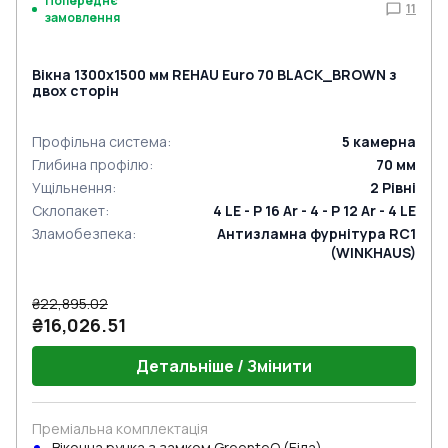
Попереднє
11
замовлення
Вікна 1300x1500 мм REHAU Euro 70 BLACK_BROWN з
двох сторін
Профільна система
:
5
камерна
Глибина профілю
:
70
мм
Ущільнення
:
2
Рівні
Склопакет
:
4 LE - P 16 Ar - 4 - P 12 Ar - 4 LE
Зламобезпека
:
Антизламна фурнітура RC1
(WINKHAUS)
₴22,895.02
₴16,026.51
Детальніше / Змінити
Преміальна комплектація
Віконна ручка з замком GreenteQ (Біла)