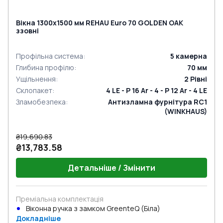
Вікна 1300x1500 мм REHAU Euro 70 GOLDEN OAK
ззовні
Профільна система
:
5
камерна
Глибина профілю
:
70
мм
Ущільнення
:
2
Рівні
Склопакет
:
4 LE - P 16 Ar - 4 - P 12 Ar - 4 LE
Зламобезпека
:
Антизламна фурнітура RC1
(WINKHAUS)
₴19,690.83
₴13,783.58
Детальніше / Змінити
Преміальна комплектація
Віконна ручка з замком GreenteQ (Біла)
Докладніше