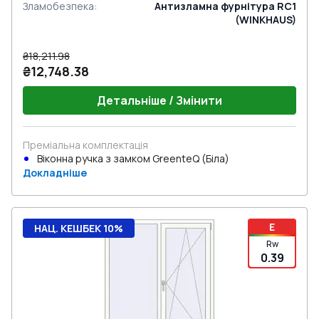
Зламобезпека
:
Антизламна фурнітура RC1
(WINKHAUS)
₴18,211.98
₴12,748.38
Детальніше / Змінити
Преміальна комплектація
Віконна ручка з замком GreenteQ (Біла)
Докладніше
E
НАЦ. КЕШБЕК 10%
Rw
0.39