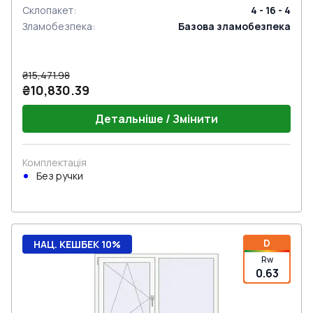
Склопакет
:
4 - 16 - 4
Зламобезпека
:
Базова зламобезпека
₴15,471.98
₴10,830.39
Детальніше / Змінити
Комплектація
Без ручки
D
НАЦ. КЕШБЕК 10%
Rw
0.63