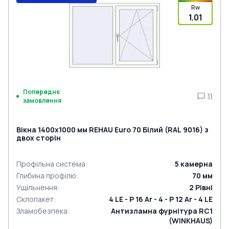
Rw
1.01
Попереднє
11
замовлення
Вікна 1400x1000 мм REHAU Euro 70 Білий (RAL 9016) з
двох сторін
Профільна система
:
5
камерна
Глибина профілю
:
70
мм
Ущільнення
:
2
Рівні
Склопакет
:
4 LE - P 16 Ar - 4 - P 12 Ar - 4 LE
Зламобезпека
:
Антизламна фурнітура RC1
(WINKHAUS)