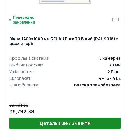
Попереднє
11
замовлення
Вікна 1400x1000 мм REHAU Euro 70 Білий (RAL 9016) з
двох сторін
Профільна система
:
5
камерна
Глибина профілю
:
70
мм
Ущільнення
:
2
Рівні
Склопакет
:
4 - 16 - 4 LE
Зламобезпека
:
Базова зламобезпека
₴9,703.39
₴6,792.38
Детальніше / Змінити