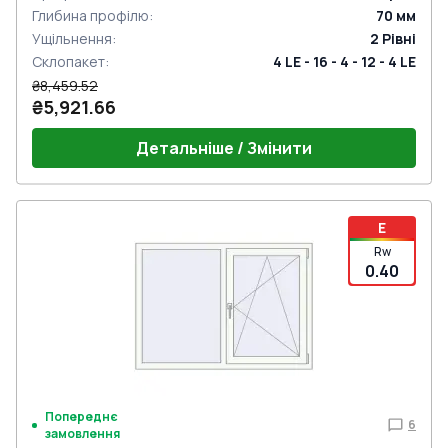
Глибина профілю
:
70
мм
Ущільнення
:
2
Рівні
Склопакет
:
4 LE - 16 - 4 - 12 - 4 LE
₴8,459.52
₴5,921.66
Детальніше / Змінити
E
Rw
0.40
Попереднє
6
замовлення