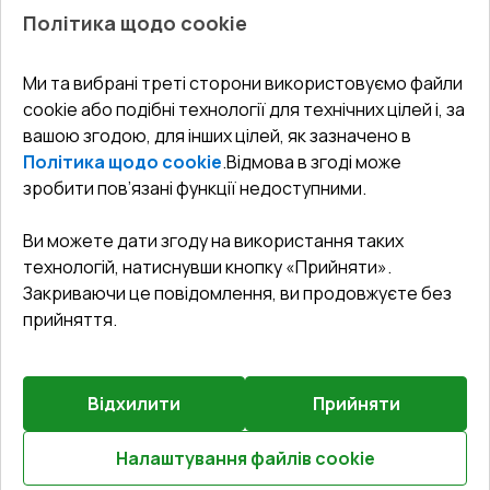
Про нас
Балкони
Політика щодо cookie
СЕРВІС ТА ОБЛУГОВУВАННЯ:
Акції
Тераси
Доставка і Оплата
Блог
Ми та вибрані треті сторони використовуємо файли
КОНТАКТИ
cookie або подібні технології для технічних цілей і, за
Гарантія та Сервіс
Адреса гіпермаркета
вашою згодою, для інших цілей, як зазначено в
Офіс
:
Україна, м. Вінниця, вул. Келецька 60 кв. 61
Повернення товару
Як правильно заміряти вікна
Політика щодо cookie
.
Відмова в згоді може
Договір публічної оферти
undefined(undefined)
зробити пов’язані функції недоступними.
Співпраця з нами
i.mgr3@korsa.ua
Ви можете дати згоду на використання таких
технологій, натиснувши кнопку «Прийняти».
Закриваючи це повідомлення, ви продовжуєте без
прийняття.
Відхилити
Прийняти
©
2026
.
Всі права захищені
.
Сайт створено на платформі
Vitrager.com
.
Повідомити про проблему
?
Налаштування файлів cookie
Розрахуй онлайн