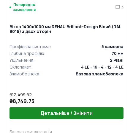
Попереднє
3
замовлення
Вікна 1400x1000 мм REHAU Brillant-Design Білий (RAL
9016) з двох сторін
Профільна система
:
5
камерна
Глибина профілю
:
70
мм
Ущільнення
:
2
Рівні
Склопакет
:
4 LE - 16 - 4 - 12 - 4 LE
Зламобезпека
:
Базова зламобезпека
₴12,499.62
₴8,749.73
Детальніше / Змінити
Базова комплектація