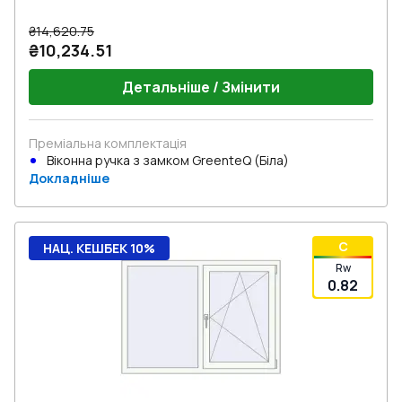
₴14,620.75
₴10,234.51
Детальніше / Змінити
Преміальна комплектація
Віконна ручка з замком GreenteQ (Біла)
Докладніше
C
НАЦ. КЕШБЕК 10%
Rw
0.82