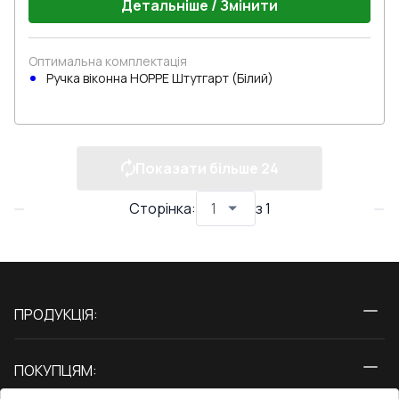
Детальніше / Змінити
Оптимальна комплектація
Ручка віконна HOPPE Штутгарт (Білий)
Показати більше
24
Сторінка
:
з
1
ПРОДУКЦІЯ:
Вікна
ПОКУПЦЯМ:
Двері