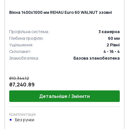
Вікна 1400x1000 мм REHAU Euro 60 WALNUT ззовні
Профільна система
:
3
камерна
Глибина профілю
:
60
мм
Ущільнення
:
2
Рівні
Склопакет
:
4 - 16 - 4
Зламобезпека
:
Базова зламобезпека
₴10,344.12
₴7,240.89
Детальніше / Змінити
Комплектація
Без ручки