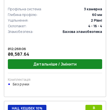
Профільна система
:
3
камерна
Глибина профілю
:
60
мм
Ущільнення
:
2
Рівні
Склопакет
:
4 - 16 - 4
Зламобезпека
:
Базова зламобезпека
₴12,268.06
₴8,587.64
Детальніше / Змінити
Комплектація
Без ручки
B
НАЦ. КЕШБЕК 10%