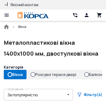
Якісний монтаж
Гарантія 10 ро
Головна
Вікна
сторінка
Металопластикові вікна
1400x1000 мм, двостулкові вікна
Категорія
Вікна
Розсувні терасні двері
Балконні 
Сортування
Фільтр
(4)