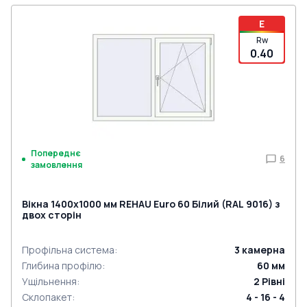
E
Rw
0.40
Попереднє
6
замовлення
Вікна 1400x1000 мм REHAU Euro 60 Білий (RAL 9016) з
двох сторін
Профільна система
:
3
камерна
Глибина профілю
:
60
мм
Ущільнення
:
2
Рівні
Склопакет
:
4 - 16 - 4