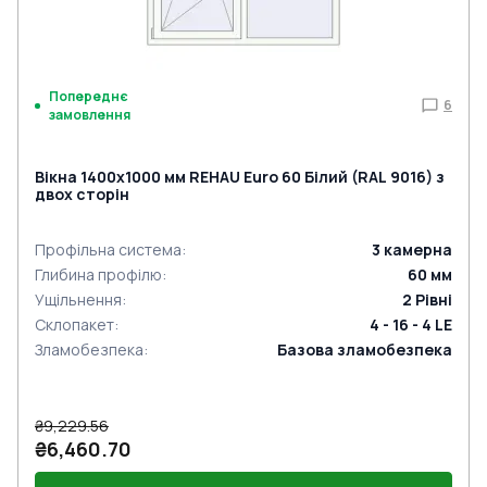
Попереднє
6
замовлення
Вікна 1400x1000 мм REHAU Euro 60 Білий (RAL 9016) з
двох сторін
Профільна система
:
3
камерна
Глибина профілю
:
60
мм
Ущільнення
:
2
Рівні
Склопакет
:
4 - 16 - 4 LE
Зламобезпека
:
Базова зламобезпека
₴9,229.56
₴6,460.70