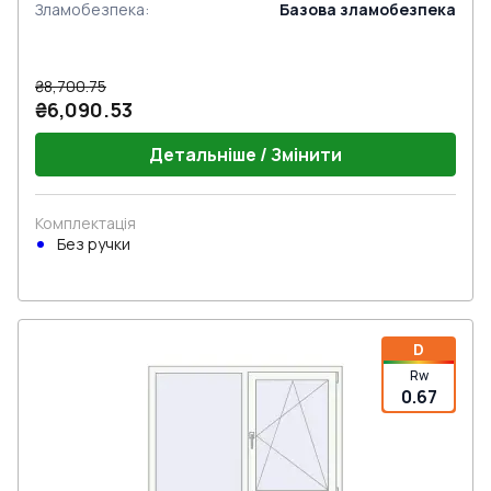
Зламобезпека
:
Базова зламобезпека
₴8,700.75
₴6,090.53
Детальніше / Змінити
Комплектація
Без ручки
D
Rw
0.67