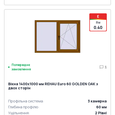
E
Rw
0.40
Попереднє
6
замовлення
Вікна 1400x1000 мм REHAU Euro 60 GOLDEN OAK з
двох сторін
Профільна система
:
3
камерна
Глибина профілю
:
60
мм
Ущільнення
:
2
Рівні