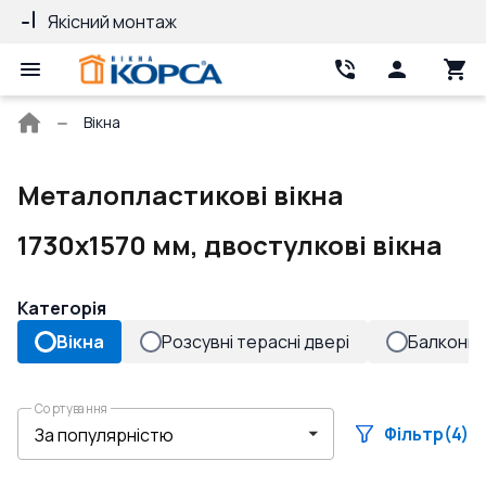
Якісний монтаж
Гарантія 10 ро
Головна
Вікна
сторінка
Металопластикові вікна
1730x1570 мм, двостулкові вікна
Категорія
Вікна
Розсувні терасні двері
Балконні 
Сортування
Фільтр
(4)