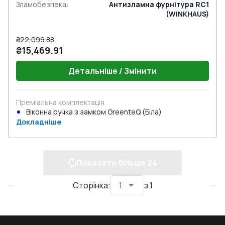
Зламобезпека
:
Антизламна фурнітура RC1
(WINKHAUS)
₴22,099.88
₴15,469.91
Детальніше / Змінити
Преміальна комплектація
Віконна ручка з замком GreenteQ (Біла)
Докладніше
Показати більше
24
Сторінка
:
з
1