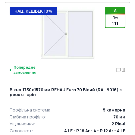
A
НАЦ. КЕШБЕК 10%
Rw
1.11
Попереднє
11
замовлення
Вікна 1730x1570 мм REHAU Euro 70 Білий (RAL 9016) з
двох сторін
Профільна система
:
5
камерна
Глибина профілю
:
70
мм
Ущільнення
:
2
Рівні
Склопакет
:
4 LE - P 16 Ar - 4 - P 12 Ar - 4 LE