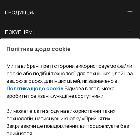
ПРОДУКЦІЯ:
Вікна
ПОКУПЦЯМ:
Двері
Про нас
Балкони
Політика щодо cookie
СЕРВІС ТА ОБЛУГОВУВАННЯ:
Акції
Тераси
Доставка і Оплата
Блог
Ми та вибрані треті сторони використовуємо файли
КОНТАКТИ
cookie або подібні технології для технічних цілей і, за
Гарантія та Сервіс
Адреса гіпермаркета
вашою згодою, для інших цілей, як зазначено в
Офіс
:
Україна, м. Вінниця, вул. Келецька 60 кв. 61
Повернення товару
Як правильно заміряти вікна
Політика щодо cookie
.
Відмова в згоді може
Договір публічної оферти
undefined(undefined)
зробити пов’язані функції недоступними.
Співпраця з нами
i.mgr3@korsa.ua
Ви можете дати згоду на використання таких
технологій, натиснувши кнопку «Прийняти».
Закриваючи це повідомлення, ви продовжуєте без
прийняття.