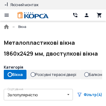
Якісний монтаж
Гарантія 10 ро
Головна
Вікна
сторінка
Металопластикові вікна
1860x2429 мм, двостулкові вікна
Категорія
Вікна
Розсувні терасні двері
Балконні 
Сортування
Фільтр
(4)