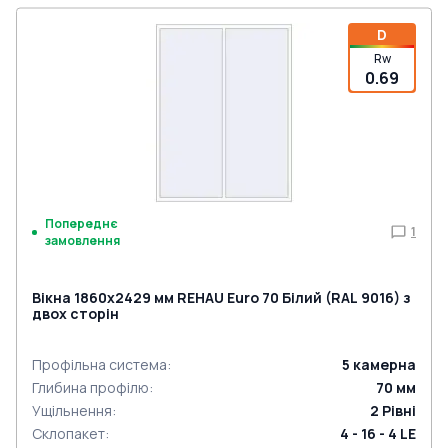
D
Rw
0.69
Попереднє
1
замовлення
Вікна 1860x2429 мм REHAU Euro 70 Білий (RAL 9016) з
двох сторін
Профільна система
:
5
камерна
Глибина профілю
:
70
мм
Ущільнення
:
2
Рівні
Склопакет
:
4 - 16 - 4 LE