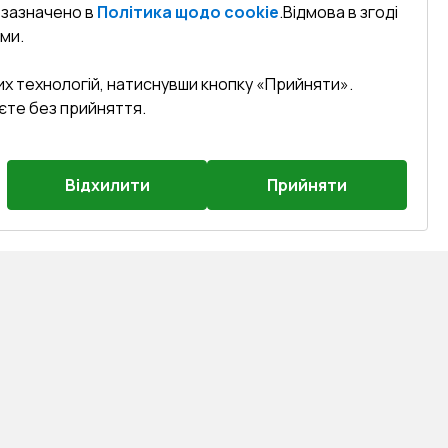
к зазначено в
Політика щодо cookie
.
Відмова в згоді
ми.
их технологій, натиснувши кнопку «Прийняти».
єте без прийняття.
Відхилити
Прийняти