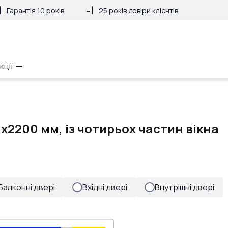
Гарантія 10 років
25 років довіри клієнтів
кції
x2200 мм, із чотирьох частин вікна
Балконні двері
Вхідні двері
Внутрішні двері