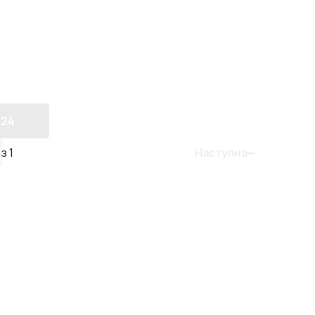
24
Наступна
з
1