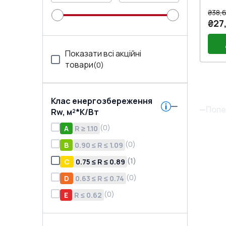
₴38,6
₴27
Показати всі акційні
товари
(
0
)
Руч
(Бі
Клас енергозбереження
Попе
Rw, м²*K/Вт
(
0
)
A
R ≥ 1.10
(
0
)
B
0.90 ≤ R ≤ 1.09
(
1
)
C
0.75 ≤ R ≤ 0.89
(
0
)
D
0.63 ≤ R ≤ 0.74
(
0
)
E
R ≤ 0.62