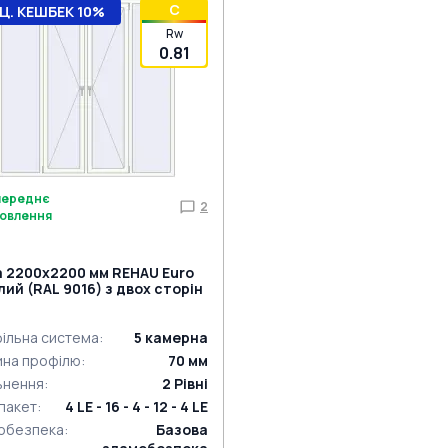
C
Ц. КЕШБЕК 10%
Rw
0.81
переднє
2
овлення
а 2200x2200 мм REHAU Euro
ілий (RAL 9016) з двох сторін
ільна система
:
5
камерна
ина профілю
:
70
мм
ьнення
:
2
Рівні
пакет
:
4 LE - 16 - 4 - 12 - 4 LE
обезпека
:
Базова