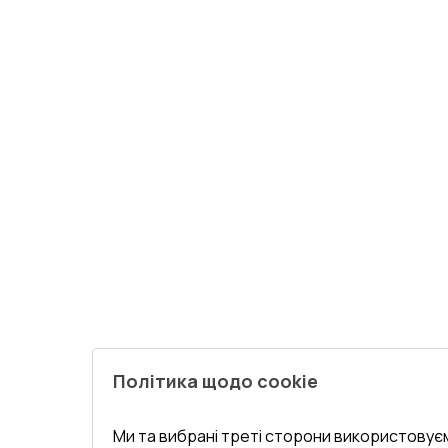
Політика щодо cookie
Ми та вибрані треті сторони використовуєм