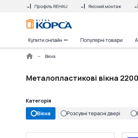
Профіль REHAU
Якісний монтаж
Купити онлайн
Популярні товари
А
Головна
Вікна
сторінка
Металопластикові вікна 2200
Категорія
Вікна
Розсувні терасні двері