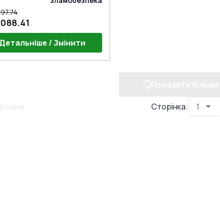
зламобезпека
97.74
,088.41
Детальніше / Змінити
Показати більше
ка віконна HOPPE Штутгарт
лий)
редня
Сторінка
: