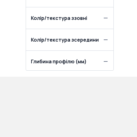
Колір/текстура ззовні
Колір/текстура зсередини
Глибина профілю (мм)