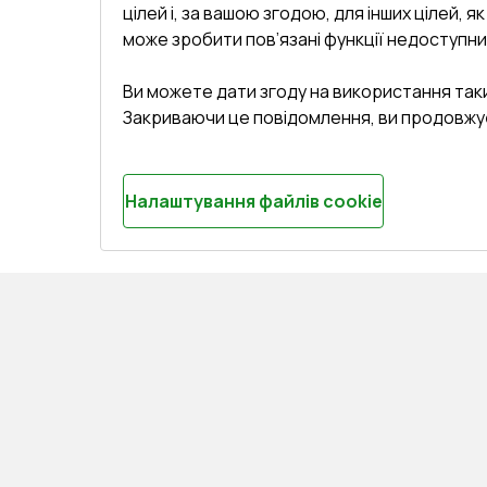
цілей і, за вашою згодою, для інших цілей, я
може зробити пов’язані функції недоступни
Ви можете дати згоду на використання так
Закриваючи це повідомлення, ви продовжу
Налаштування файлів cookie