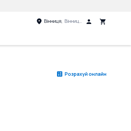
Вінниця
,
Вінницький район, Вінницька 
Розрахуй онлайн