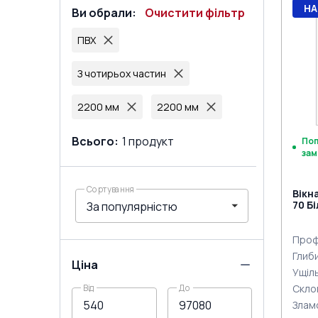
НА
Ви обрали
:
Очистити фільтр
ПВХ
З чотирьох частин
2200 мм
2200 мм
Всього
:
1
продукт
По
зам
Сортування
Вікн
70 Б
Проф
Глиб
Ціна
Ущіл
Скло
Від
До
Злам