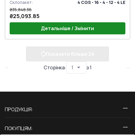
Склопакет
:
4 CGS - 16 - 4 - 12 - 4 LE
₴35,848.36
₴25,093.85
Детальніше / Змінити
Показати більше
24
Сторінка
:
з
1
ПРОДУКЦІЯ:
Вікна
ПОКУПЦЯМ:
Двері