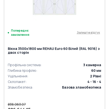
Попереднє
Залиште відгук
замовлення
Вікна 3500x1800 мм REHAU Euro 60 Білий (RAL 9016) з
двох сторін
Профільна система
:
3
камерна
Глибина профілю
:
60
мм
Ущільнення
:
2
Рівні
Склопакет
:
4 - 16 - 4
Зламобезпека
:
Базова зламобезпека
₴38,063.07