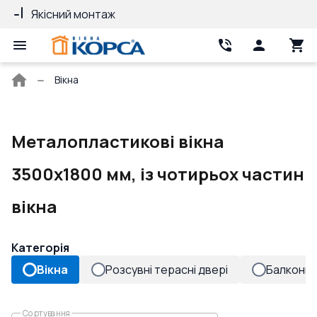
Якісний монтаж
Гарантія 10 ро
Головна
Вікна
сторінка
Металопластикові вікна
3500x1800 мм, із чотирьох частин
вікна
Категорія
Вікна
Розсувні терасні двері
Балконні 
Сортування