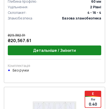
Глибина профілю
:
60
мм
Ущільнення
:
2
Рівні
Склопакет
:
4 - 16 - 4
Зламобезпека
:
Базова зламобезпека
₴29,382.31
₴20,567.61
Детальніше / Змінити
Комплектація
Без ручки
E
Rw
0.40