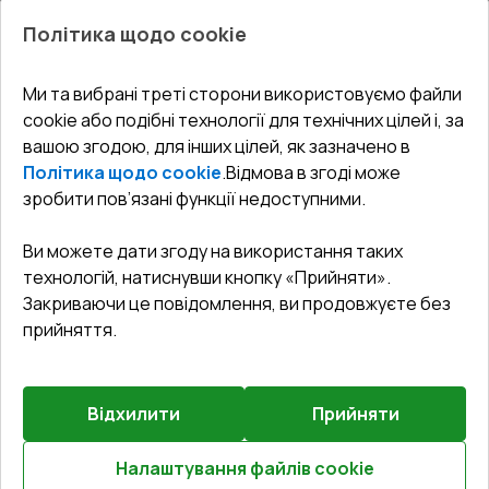
Про нас
Балкони
Політика щодо cookie
СЕРВІС ТА ОБЛУГОВУВАННЯ:
Акції
Тераси
Доставка і Оплата
Блог
Ми та вибрані треті сторони використовуємо файли
КОНТАКТИ
cookie або подібні технології для технічних цілей і, за
Гарантія та Сервіс
Адреса гіпермаркета
вашою згодою, для інших цілей, як зазначено в
Офіс
:
Україна, м. Вінниця, вул. Келецька 60 кв. 61
Повернення товару
Як правильно заміряти вікна
Політика щодо cookie
.
Відмова в згоді може
Договір публічної оферти
undefined(undefined)
зробити пов’язані функції недоступними.
Співпраця з нами
i.mgr3@korsa.ua
Ви можете дати згоду на використання таких
технологій, натиснувши кнопку «Прийняти».
Закриваючи це повідомлення, ви продовжуєте без
прийняття.
Відхилити
Прийняти
©
2026
.
Всі права захищені
.
Сайт створено на платформі
Vitrager.com
.
Повідомити про проблему
?
Налаштування файлів cookie