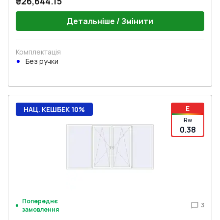
₴26,644.15
Детальніше / Змінити
Комплектація
Без ручки
E
НАЦ. КЕШБЕК 10%
Rw
0.38
Попереднє
3
замовлення