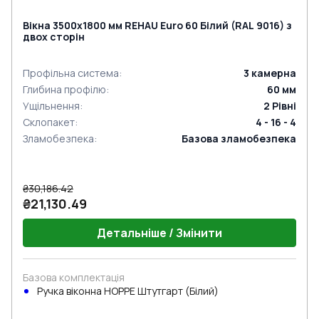
Вікна 3500x1800 мм REHAU Euro 60 Білий (RAL 9016) з
двох сторін
Профільна система
:
3
камерна
Глибина профілю
:
60
мм
Ущільнення
:
2
Рівні
Склопакет
:
4 - 16 - 4
Зламобезпека
:
Базова зламобезпека
₴30,186.42
₴21,130.49
Детальніше / Змінити
Базова комплектація
Ручка віконна HOPPE Штутгарт (Білий)