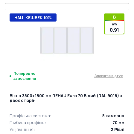
B
НАЦ. КЕШБЕК 10%
Rw
0.91
Попереднє
Залиште відгук
замовлення
Вікна 3500x1800 мм REHAU Euro 70 Білий (RAL 9016) з
двох сторін
Профільна система
:
5
камерна
Глибина профілю
:
70
мм
Ущільнення
:
2
Рівні