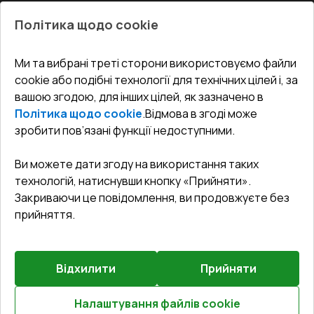
Про нас
Балкони
Політика щодо cookie
СЕРВІС ТА ОБЛУГОВУВАННЯ:
Акції
Тераси
Доставка і Оплата
Блог
Ми та вибрані треті сторони використовуємо файли
КОНТАКТИ
cookie або подібні технології для технічних цілей і, за
Гарантія та Сервіс
Адреса гіпермаркета
вашою згодою, для інших цілей, як зазначено в
Офіс
:
Україна, м. Вінниця, вул. Келецька 60 кв. 61
Повернення товару
Як правильно заміряти вікна
Політика щодо cookie
.
Відмова в згоді може
Договір публічної оферти
undefined(undefined)
зробити пов’язані функції недоступними.
Співпраця з нами
i.mgr3@korsa.ua
Ви можете дати згоду на використання таких
технологій, натиснувши кнопку «Прийняти».
Закриваючи це повідомлення, ви продовжуєте без
прийняття.
Відхилити
Прийняти
©
2026
.
Всі права захищені
.
Сайт створено на платформі
Vitrager.com
.
Повідомити про проблему
?
Налаштування файлів cookie