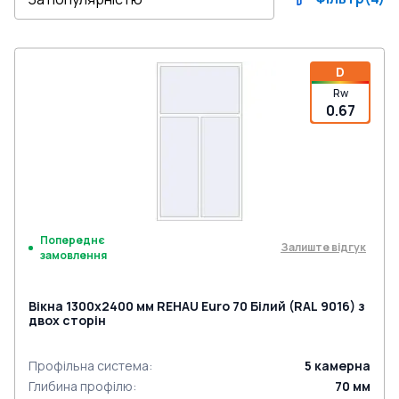
D
Rw
0.67
Попереднє
Залиште відгук
замовлення
Вікна 1300x2400 мм REHAU Euro 70 Білий (RAL 9016) з
двох сторін
Профільна система
:
5
камерна
Глибина профілю
:
70
мм