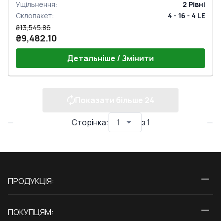
Ущільнення
:
2
Рівні
Склопакет
:
4 - 16 - 4 LE
₴13,545.86
₴9,482.10
Детальніше / Змінити
Показати більше
24
Сторінка
:
з
1
ПРОДУКЦІЯ:
Вікна
ПОКУПЦЯМ:
Двері