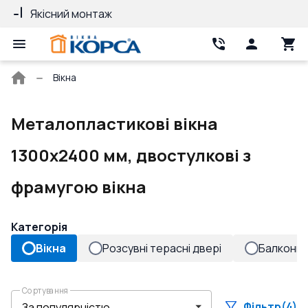
Якісний монтаж
Гарантія 10 ро
Головна
Вікна
сторінка
Металопластикові вікна
1300x2400 мм, двостулкові з
фрамугою вікна
Категорія
Вікна
Розсувні терасні двері
Балконні 
Сортування
Фільтр
(4)