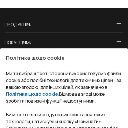
ПРОДУКЦІЯ:
Вікна
ПОКУПЦЯМ:
Двері
Про нас
Балкони
Політика щодо cookie
СЕРВІС ТА ОБЛУГОВУВАННЯ:
Акції
Тераси
Доставка і Оплата
Блог
Ми та вибрані треті сторони використовуємо файли
КОНТАКТИ
cookie або подібні технології для технічних цілей і, за
Гарантія та Сервіс
Адреса гіпермаркета
вашою згодою, для інших цілей, як зазначено в
Офіс
:
Україна, м. Вінниця, вул. Келецька 60 кв. 61
Повернення товару
Як правильно заміряти вікна
Політика щодо cookie
.
Відмова в згоді може
Договір публічної оферти
undefined(undefined)
зробити пов’язані функції недоступними.
Співпраця з нами
i.mgr3@korsa.ua
Ви можете дати згоду на використання таких
технологій, натиснувши кнопку «Прийняти».