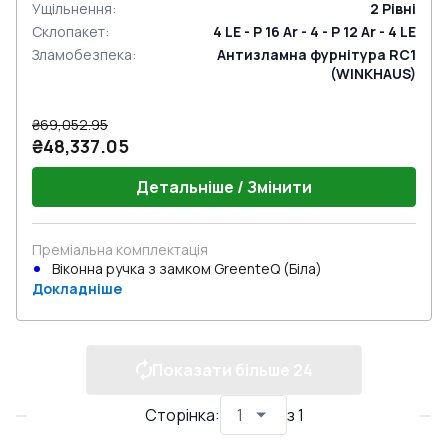
Ущільнення
:
2
Рівні
Склопакет
:
4 LE - P 16 Ar - 4 - P 12 Ar - 4 LE
Зламобезпека
:
Антизламна фурнітура RC1
(WINKHAUS)
₴69,052.95
₴48,337.05
Детальніше / Змінити
Преміальна комплектація
Віконна ручка з замком GreenteQ (Біла)
Докладніше
Показати більше
24
Сторінка
:
з
1