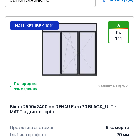
A
НАЦ. КЕШБЕК 10%
Rw
1.11
Попереднє
Залиште відгук
замовлення
Вікна 2500x2400 мм REHAU Euro 70 BLACK_ULTI-
MATT з двох сторін
Профільна система
:
5
камерна
Глибина профілю
:
70
мм