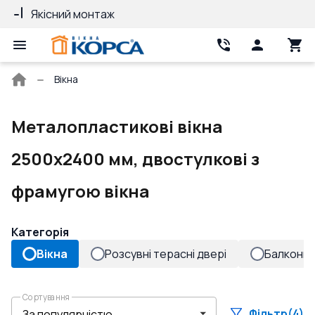
Якісний монтаж
Гарантія 10 ро
Головна
Вікна
сторінка
Металопластикові вікна
2500x2400 мм, двостулкові з
фрамугою вікна
Категорія
Вікна
Розсувні терасні двері
Балконні 
Сортування
Фільтр
(4)