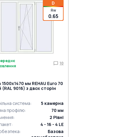
D
Rw
0.65
переднє
10
овлення
а 1500x1470 мм REHAU Euro 70
й (RAL 9016) з двох сторін
ільна система
:
5
камерна
ина профілю
:
70
мм
ьнення
:
2
Рівні
пакет
:
4 - 16 - 4 LE
обезпека
:
Базова