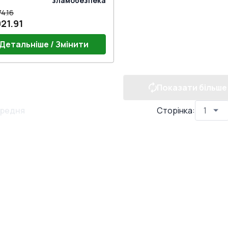
зламобезпека
74.16
21.91
Детальніше / Змінити
Показати більше
 ручки
редня
Сторінка
: