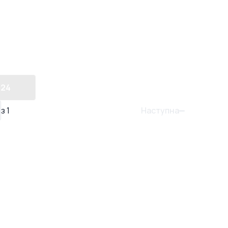
24
Наступна
з
1