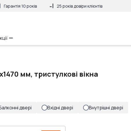
Гарантія 10 років
25 років довіри клієнтів
кції
x1470 мм, тристулкові вікна
Балконні двері
Вхідні двері
Внутрішні двері