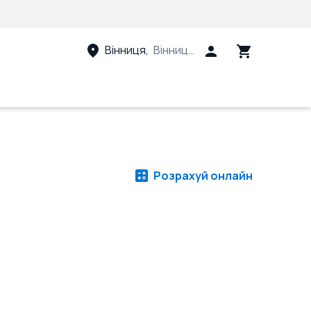
Вінниця
,
Вінницький район, Вінницька 
Розрахуй онлайн