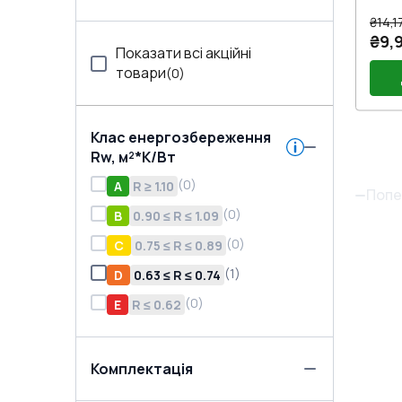
₴14,1
₴9,9
Показати всі акційні
товари
(
0
)
Клас енергозбереження
Без
Rw, м²*K/Вт
(
0
)
A
R ≥ 1.10
Попе
(
0
)
B
0.90 ≤ R ≤ 1.09
(
0
)
C
0.75 ≤ R ≤ 0.89
(
1
)
D
0.63 ≤ R ≤ 0.74
(
0
)
E
R ≤ 0.62
Комплектація