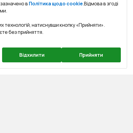
к зазначено в
Політика щодо cookie
.
Відмова в згоді
ми.
их технологій, натиснувши кнопку «Прийняти».
єте без прийняття.
Відхилити
Прийняти