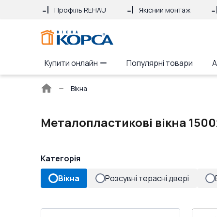
Профіль REHAU
Якісний монтаж
Купити онлайн
Популярні товари
А
Головна
Вікна
сторінка
Металопластикові вікна 1500
Категорія
Вікна
Розсувні терасні двері