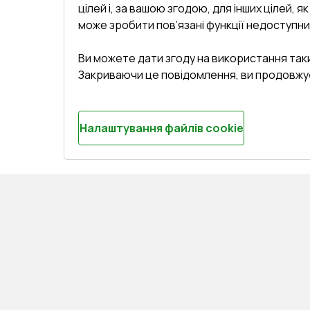
цілей і, за вашою згодою, для інших цілей, я
може зробити пов’язані функції недоступни
Ви можете дати згоду на використання так
Закриваючи це повідомлення, ви продовжу
Налаштування файлів cookie
СЕРВІС ТА ОБЛУГОВУВАННЯ:
КОНТАКТИ