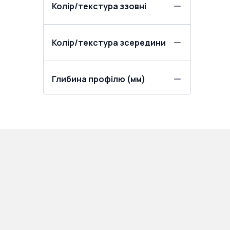
Колір/текстура ззовні
Колір/текстура зсередини
Глибина профілю (мм)
ПРОДУКЦІЯ:
ПОКУПЦЯМ: