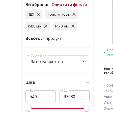
Ви обрали
:
Очистити фільтр
ПВХ
Тристулкове
1500 мм
1470 мм
Всього
:
1
продукт
По
зам
Сортування
Вікн
Біли
Ціна
Проф
Від
До
Глиб
Ущіл
Скло
Злам