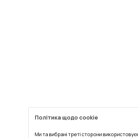
Політика щодо cookie
Ми та вибрані треті сторони використовуєм