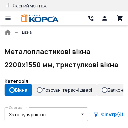
Якісний монтаж
Гарантія 10 ро
Головна
Вікна
сторінка
Металопластикові вікна
2200x1550 мм, тристулкові вікна
Категорія
Вікна
Розсувні терасні двері
Балконні 
Сортування
Фільтр
(4)