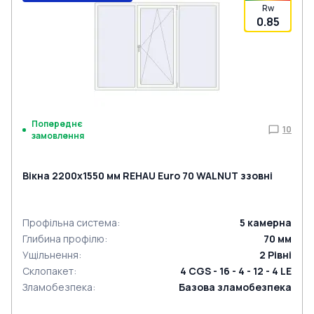
Rw
0.85
Попереднє
10
замовлення
Вікна 2200x1550 мм REHAU Euro 70 WALNUT ззовні
Профільна система
:
5
камерна
Глибина профілю
:
70
мм
Ущільнення
:
2
Рівні
Склопакет
:
4 CGS - 16 - 4 - 12 - 4 LE
Зламобезпека
:
Базова зламобезпека