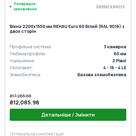
Попереднє
Залиште відгук
замовлення
Вікна 2200x1550 мм REHAU Euro 60 Білий (RAL 9016) з
двох сторін
Профільна система
:
3
камерна
Глибина профілю
:
60
мм
Ущільнення
:
2
Рівні
Склопакет
:
4 - 16 - 4 LE
Зламобезпека
:
Базова зламобезпека
₴17,265.68
₴12,085.98
Детальніше / Змінити
Оптимальна комплектація