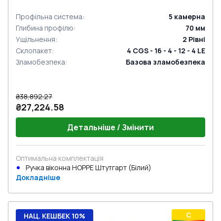
Профільна система
:
5
камерна
Глибина профілю
:
70
мм
Ущільнення
:
2
Рівні
Склопакет
:
4 CGS - 16 - 4 - 12 - 4 LE
Зламобезпека
:
Базова зламобезпека
₴38,892.27
₴27,224.58
Детальніше / Змінити
Оптимальна комплектація
Ручка віконна HOPPE Штутгарт (Білий)
Докладніше
C
НАЦ. КЕШБЕК 10%