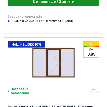
Детальніше / Змінити
Базова комплектація
Ручка віконна HOPPE Штутгарт (Білий)
C
НАЦ. КЕШБЕК 10%
Rw
0.85
Попереднє
10
замовлення
Вікна 2200x1550 мм REHAU Euro 70 WALNUT з двох