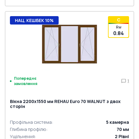
C
НАЦ. КЕШБЕК 10%
Rw
0.84
Попереднє
1
замовлення
Вікна 2200x1550 мм REHAU Euro 70 WALNUT з двох
сторін
Профільна система
:
5
камерна
Глибина профілю
:
70
мм
Ущільнення
:
2
Рівні