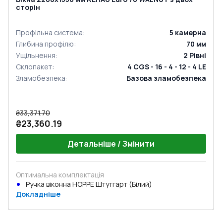
сторін
Профільна система
:
5
камерна
Глибина профілю
:
70
мм
Ущільнення
:
2
Рівні
Склопакет
:
4 CGS - 16 - 4 - 12 - 4 LE
Зламобезпека
:
Базова зламобезпека
₴33,371.70
₴23,360.19
Детальніше / Змінити
Оптимальна комплектація
Ручка віконна HOPPE Штутгарт (Білий)
Докладніше