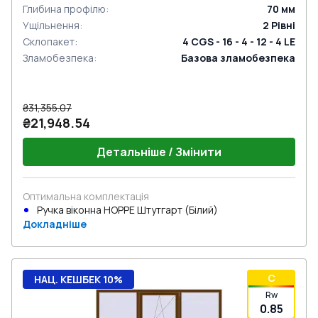
Глибина профілю
:
70
мм
Ущільнення
:
2
Рівні
Склопакет
:
4 CGS - 16 - 4 - 12 - 4 LE
Зламобезпека
:
Базова зламобезпека
₴31,355.07
₴21,948.54
Детальніше / Змінити
Оптимальна комплектація
Ручка віконна HOPPE Штутгарт (Білий)
Докладніше
C
НАЦ. КЕШБЕК 10%
Rw
0.85