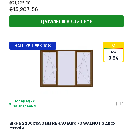
₴21,725.08
₴15,207.56
Детальніше / Змінити
C
НАЦ. КЕШБЕК 10%
Rw
0.84
Попереднє
1
замовлення
Вікна 2200x1550 мм REHAU Euro 70 WALNUT з двох
сторін