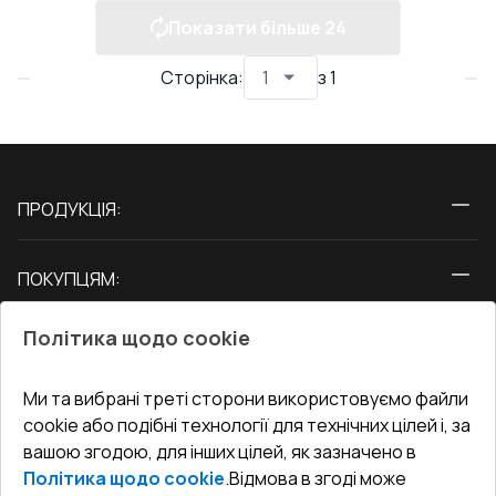
Показати більше
24
Сторінка
:
з
1
ПРОДУКЦІЯ:
Вікна
ПОКУПЦЯМ:
Двері
Про нас
Балкони
Політика щодо cookie
СЕРВІС ТА ОБЛУГОВУВАННЯ:
Акції
Тераси
Доставка і Оплата
Блог
Ми та вибрані треті сторони використовуємо файли
КОНТАКТИ
cookie або подібні технології для технічних цілей і, за
Гарантія та Сервіс
Адреса гіпермаркета
вашою згодою, для інших цілей, як зазначено в
Офіс
:
Україна, м. Вінниця, вул. Келецька 60 кв. 61
Повернення товару
Як правильно заміряти вікна
Політика щодо cookie
.
Відмова в згоді може