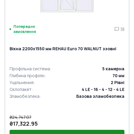
Попереднє
10
замовлення
Вікна 2200x1550 мм REHAU Euro 70 WALNUT ззовні
Профільна система
:
5
камерна
Глибина профілю
:
70
мм
Ущільнення
:
2
Рівні
Склопакет
:
4 LE - 16 - 4 - 12 - 4 LE
Зламобезпека
:
Базова зламобезпека
₴24,747.07
₴17,322.95