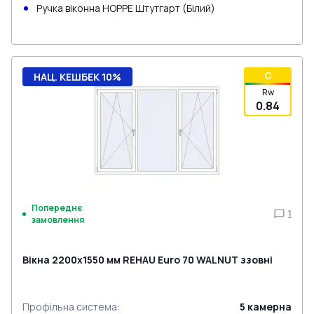
Ручка віконна HOPPE Штутгарт (Білий)
C
НАЦ. КЕШБЕК 10%
Rw
0.84
Попереднє
1
замовлення
Вікна 2200x1550 мм REHAU Euro 70 WALNUT ззовні
Профільна система
:
5
камерна