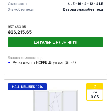
Склопакет
:
4 LE - 16 - 4 - 12 - 4 LE
Зламобезпека
:
Базова зламобезпека
₴37,450.95
₴26,215.65
Детальніше / Змінити
Базова комплектація
Ручка віконна HOPPE Штутгарт (Білий)
C
НАЦ. КЕШБЕК 10%
Rw
0.85