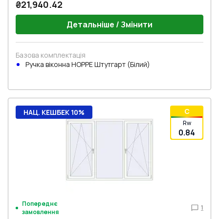
₴21,940.42
Детальніше / Змінити
Базова комплектація
Ручка віконна HOPPE Штутгарт (Білий)
C
НАЦ. КЕШБЕК 10%
Rw
0.84
Попереднє
1
замовлення