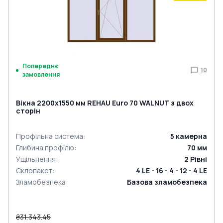
Попереднє
10
замовлення
Вікна 2200x1550 мм REHAU Euro 70 WALNUT з двох
сторін
Профільна система
:
5
камерна
Глибина профілю
:
70
мм
Ущільнення
:
2
Рівні
Склопакет
:
4 LE - 16 - 4 - 12 - 4 LE
Зламобезпека
:
Базова зламобезпека
₴31,343.45