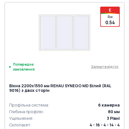
E
Rw
0.54
Попереднє
Залиште відгук
замовлення
Вікна 2200x1550 мм REHAU SYNEGO MD Білий (RAL
9016) з двох сторін
Профільна система
:
6
камерна
Глибина профілю
:
80
мм
Ущільнення
:
3
Рівні
Склопакет
:
4 - 16 - 4 - 14 - 4