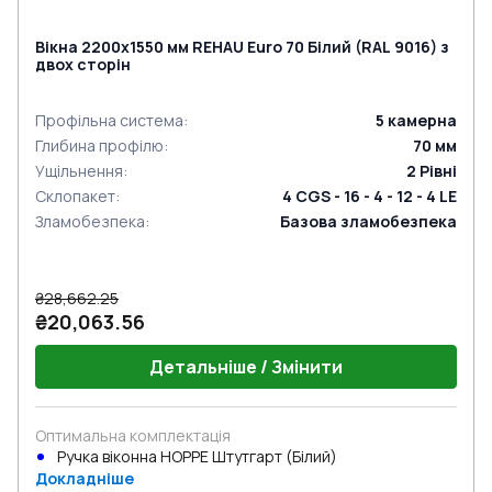
Вікна 2200x1550 мм REHAU Euro 70 Білий (RAL 9016) з
двох сторін
Профільна система
:
5
камерна
Глибина профілю
:
70
мм
Ущільнення
:
2
Рівні
Склопакет
:
4 CGS - 16 - 4 - 12 - 4 LE
Зламобезпека
:
Базова зламобезпека
₴28,662.25
₴20,063.56
Детальніше / Змінити
Оптимальна комплектація
Ручка віконна HOPPE Штутгарт (Білий)
Докладніше