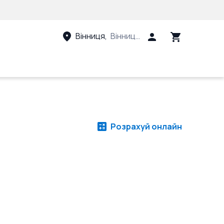
Вінниця
,
Вінницький район, Вінницька 
Розрахуй онлайн