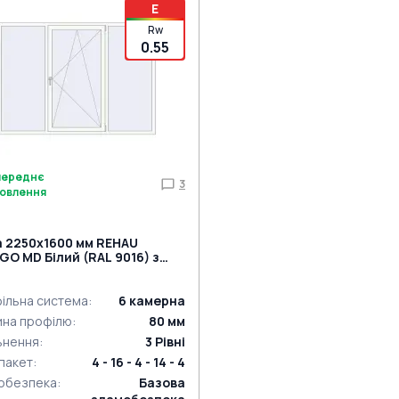
E
Rw
0.55
переднє
3
овлення
а 2250x1600 мм REHAU
GO MD Білий (RAL 9016) з
 сторін
ільна система
:
6
камерна
ина профілю
:
80
мм
ьнення
:
3
Рівні
пакет
:
4 - 16 - 4 - 14 - 4
обезпека
:
Базова