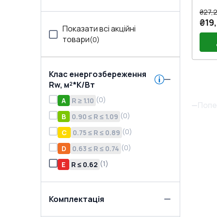
₴27,2
₴19
Показати всі акційні
товари
(
0
)
Клас енергозбереження
Без
Rw, м²*K/Вт
(
0
)
A
R ≥ 1.10
Попе
(
0
)
B
0.90 ≤ R ≤ 1.09
(
0
)
C
0.75 ≤ R ≤ 0.89
(
0
)
D
0.63 ≤ R ≤ 0.74
(
1
)
E
R ≤ 0.62
Комплектація