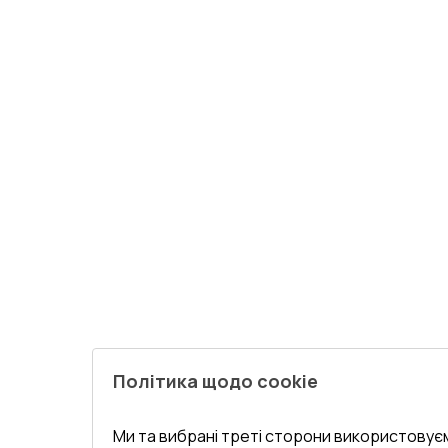
Політика щодо cookie
Ми та вибрані треті сторони використовуєм