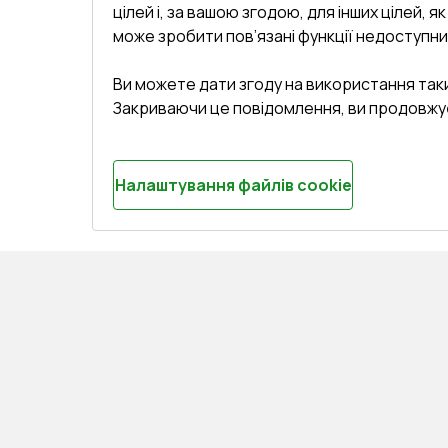
цілей і, за вашою згодою, для інших цілей, я
може зробити пов’язані функції недоступни
Ви можете дати згоду на використання так
Закриваючи це повідомлення, ви продовжу
Налаштування файлів cookie
СЕРВІС ТА ОБЛУГОВУВАННЯ:
КОНТАКТИ