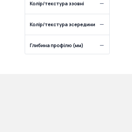
Колір/текстура ззовні
Колір/текстура зсередини
Глибина профілю (мм)
ПРОДУКЦІЯ:
ПОКУПЦЯМ: