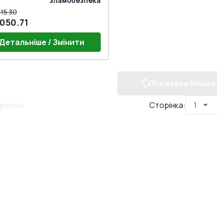
зламобезпека
15.30
,050.71
Детальніше / Змінити
Показати більше
 ручки
редня
Сторінка
: