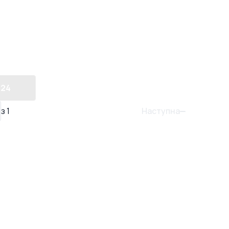
24
Наступна
з
1