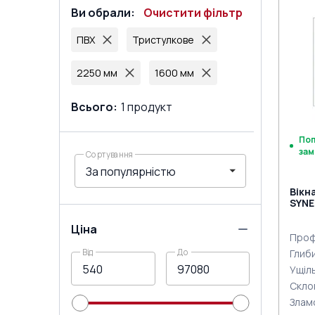
Ви обрали
:
Очистити фільтр
ПВХ
Тристулкове
2250 мм
1600 мм
Всього
:
1
продукт
По
зам
Сортування
Вікн
SYNE
двох
Ціна
Проф
Від
До
Глиб
Ущіл
Скло
Злам