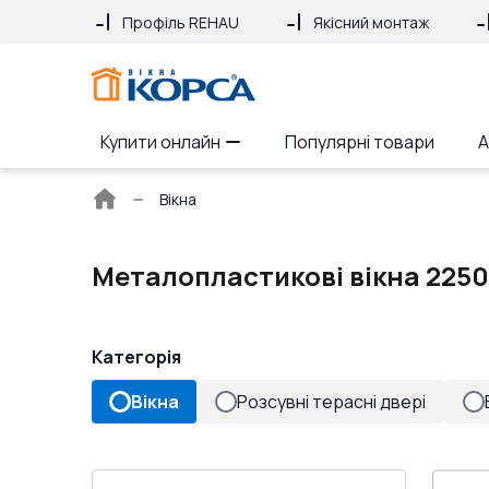
Профіль REHAU
Якісний монтаж
Купити онлайн
Популярні товари
А
Головна
Вікна
сторінка
Металопластикові вікна 2250
Категорія
Вікна
Розсувні терасні двері