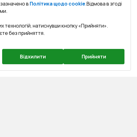
к зазначено в
Політика щодо cookie
.
Відмова в згоді
ми.
их технологій, натиснувши кнопку «Прийняти».
єте без прийняття.
Відхилити
Прийняти