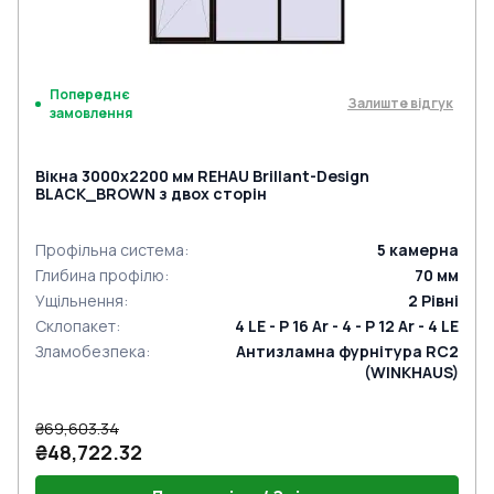
Попереднє
Залиште відгук
замовлення
Вікна 3000x2200 мм REHAU Brillant-Design
BLACK_BROWN з двох сторін
Профільна система
:
5
камерна
Глибина профілю
:
70
мм
Ущільнення
:
2
Рівні
Склопакет
:
4 LE - P 16 Ar - 4 - P 12 Ar - 4 LE
Зламобезпека
:
Антизламна фурнітура RC2
(WINKHAUS)
₴69,603.34
₴48,722.32