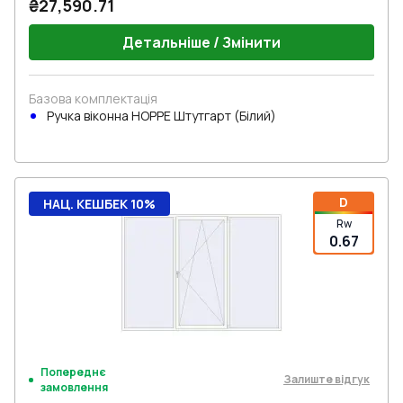
₴27,590.71
Детальніше / Змінити
Базова комплектація
Ручка віконна HOPPE Штутгарт (Білий)
D
НАЦ. КЕШБЕК 10%
Rw
0.67
Попереднє
Залиште відгук
замовлення