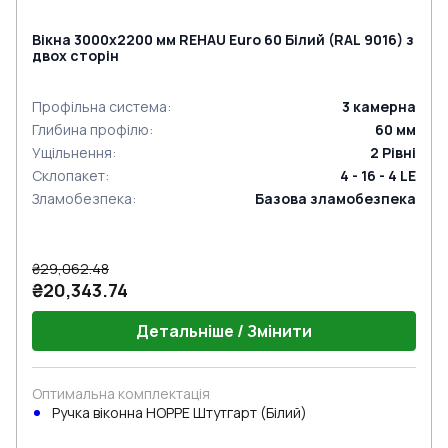
Вікна 3000x2200 мм REHAU Euro 60 Білий (RAL 9016) з
двох сторін
Профільна система
:
3
камерна
Глибина профілю
:
60
мм
Ущільнення
:
2
Рівні
Склопакет
:
4 - 16 - 4 LE
Зламобезпека
:
Базова зламобезпека
₴29,062.48
₴20,343.74
Детальніше / Змінити
Оптимальна комплектація
Ручка віконна HOPPE Штутгарт (Білий)