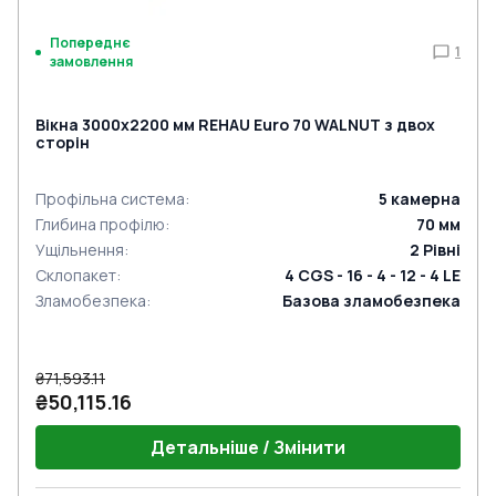
Попереднє
1
замовлення
Вікна 3000x2200 мм REHAU Euro 70 WALNUT з двох
сторін
Профільна система
:
5
камерна
Глибина профілю
:
70
мм
Ущільнення
:
2
Рівні
Склопакет
:
4 CGS - 16 - 4 - 12 - 4 LE
Зламобезпека
:
Базова зламобезпека
₴71,593.11
₴50,115.16
Детальніше / Змінити