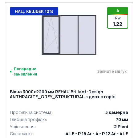
A
НАЦ. КЕШБЕК 10%
Rw
1.22
Попереднє
Залиште відгук
замовлення
Вікна 3000x2200 мм REHAU Brillant-Design
ANTHRACITE_GREY_STRUKTURAL з двох сторін
Профільна система
:
5
камерна
Глибина профілю
:
70
мм
Ущільнення
:
2
Рівні
Склопакет
:
4 LE - P 16 Ar - 4 - P 12 Ar - 4 LE