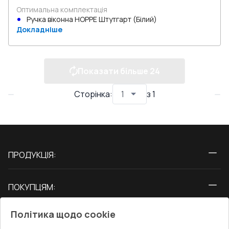
Оптимальна комплектація
Ручка віконна HOPPE Штутгарт (Білий)
Докладніше
Показати більше
24
Сторінка
:
з
1
ПРОДУКЦІЯ:
Вікна
ПОКУПЦЯМ:
Двері
Про нас
Балкони
Політика щодо cookie
СЕРВІС ТА ОБЛУГОВУВАННЯ:
Акції
Тераси