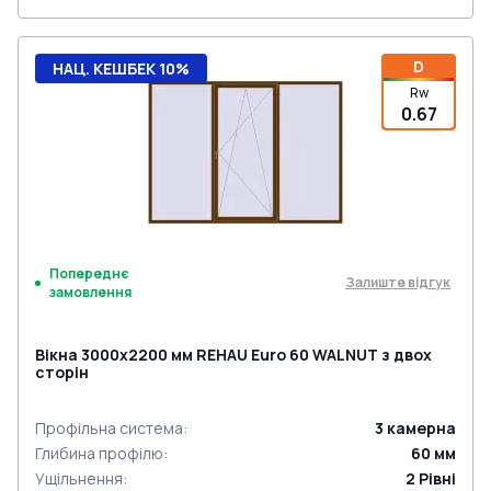
D
НАЦ. КЕШБЕК 10%
Rw
0.67
Попереднє
Залиште відгук
замовлення
Вікна 3000x2200 мм REHAU Euro 60 WALNUT з двох
сторін
Профільна система
:
3
камерна
Глибина профілю
:
60
мм
Ущільнення
:
2
Рівні