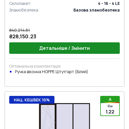
Склопакет
:
4 - 16 - 4 LE
Зламобезпека
:
Базова зламобезпека
₴40,214.61
₴28,150.23
Детальніше / Змінити
Оптимальна комплектація
Ручка віконна HOPPE Штутгарт (Білий)
A
НАЦ. КЕШБЕК 10%
Rw
1.22