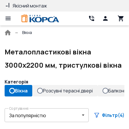
Якісний монтаж
Гарантія 10 ро
Головна
Вікна
сторінка
Металопластикові вікна
3000x2200 мм, тристулкові вікна
Категорія
Вікна
Розсувні терасні двері
Балконні 
Сортування
Фільтр
(4)