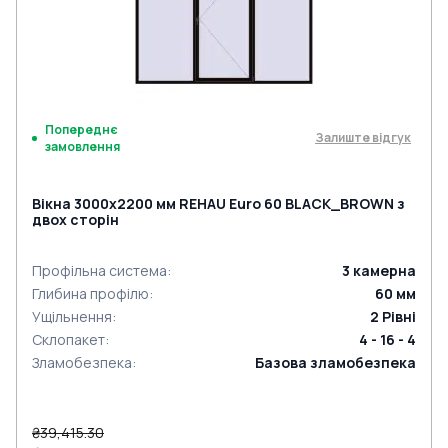
Попереднє
Залиште відгук
замовлення
Вікна 3000x2200 мм REHAU Euro 60 BLACK_BROWN з
двох сторін
Профільна система
:
3
камерна
Глибина профілю
:
60
мм
Ущільнення
:
2
Рівні
Склопакет
:
4 - 16 - 4
Зламобезпека
:
Базова зламобезпека
₴39,415.30