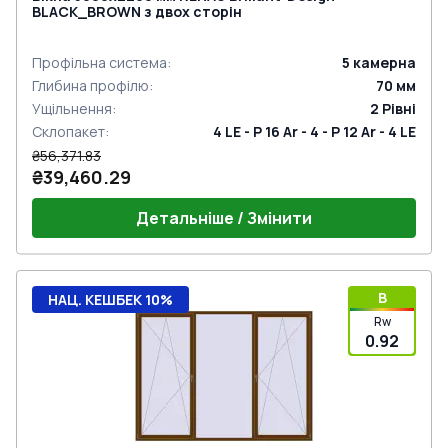
BLACK_BROWN з двох сторін
Профільна система
:
5
камерна
Глибина профілю
:
70
мм
Ущільнення
:
2
Рівні
Склопакет
:
4 LE - P 16 Ar - 4 - P 12 Ar - 4 LE
₴56,371.83
₴39,460.29
Детальніше / Змінити
B
НАЦ. КЕШБЕК 10%
Rw
0.92