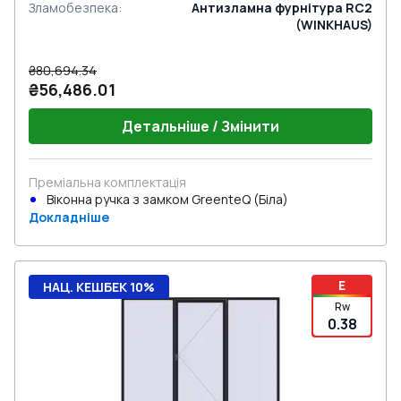
Зламобезпека
:
Антизламна фурнітура RC2
(WINKHAUS)
₴80,694.34
₴56,486.01
Детальніше / Змінити
Преміальна комплектація
Віконна ручка з замком GreenteQ (Біла)
Докладніше
E
НАЦ. КЕШБЕК 10%
Rw
0.38