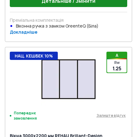
Детальніше / Змінити
Преміальна комплектація
Віконна ручка з замком GreenteQ (Біла)
Докладніше
A
НАЦ. КЕШБЕК 10%
Rw
1.25
Попереднє
Залиште відгук
замовлення
Вікна 3000x2200 мм REHAU Brillant-Design