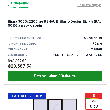
Попереднє
Залиште відгук
замовлення
Вікна 3000x2200 мм REHAU Brillant-Design Білий (RAL
9016) з двох сторін
Профільна система
:
5
камерна
Глибина профілю
:
70
мм
Ущільнення
:
2
Рівні
Склопакет
:
4 LE - P 16 Ar - 4 - P 12 Ar - 4 LE
₴42,267.62
₴29,587.34
Детальніше / Змінити
E
НАЦ. КЕШБЕК 10%
Rw
0.38