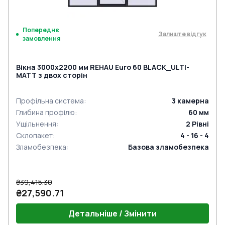
Попереднє
Залиште відгук
замовлення
Вікна 3000x2200 мм REHAU Euro 60 BLACK_ULTI-
MATT з двох сторін
Профільна система
:
3
камерна
Глибина профілю
:
60
мм
Ущільнення
:
2
Рівні
Склопакет
:
4 - 16 - 4
Зламобезпека
:
Базова зламобезпека
₴39,415.30
₴27,590.71
Детальніше / Змінити