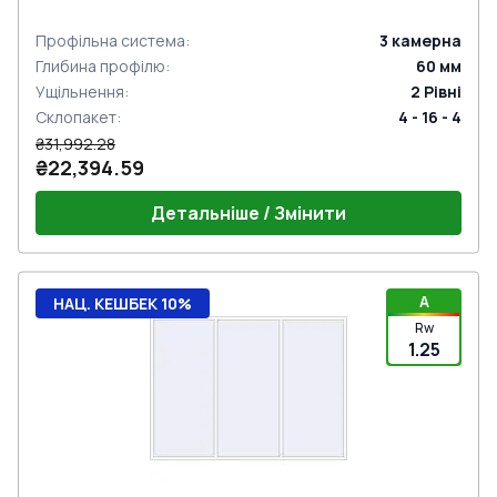
Профільна система
:
3
камерна
Глибина профілю
:
60
мм
Ущільнення
:
2
Рівні
Склопакет
:
4 - 16 - 4
₴31,992.28
₴22,394.59
Детальніше / Змінити
A
НАЦ. КЕШБЕК 10%
Rw
1.25