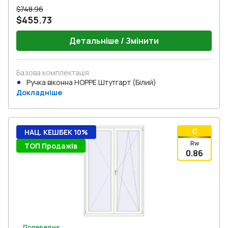
$748.96
$455.73
Детальніше / Змінити
Базова комплектація
Ручка віконна HOPPE Штутгарт (Білий)
Докладніше
C
НАЦ. КЕШБЕК 10%
Rw
ТОП Продажів
0.86
Попереднє