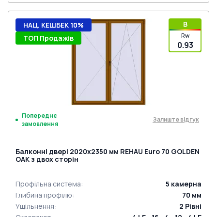
B
НАЦ. КЕШБЕК 10%
Rw
ТОП Продажів
0.93
Попереднє
Залиште відгук
замовлення
Балконні двері 2020x2350 мм REHAU Euro 70 GOLDEN
OAK з двох сторін
Профільна система
:
5
камерна
Глибина профілю
:
70
мм
Ущільнення
:
2
Рівні