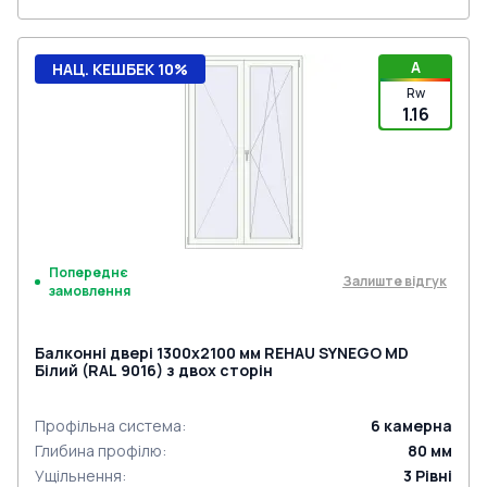
A
НАЦ. КЕШБЕК 10%
Rw
1.16
Попереднє
Залиште відгук
замовлення
Балконні двері 1300x2100 мм REHAU SYNEGO MD
Білий (RAL 9016) з двох сторін
Профільна система
:
6
камерна
Глибина профілю
:
80
мм
Ущільнення
:
3
Рівні