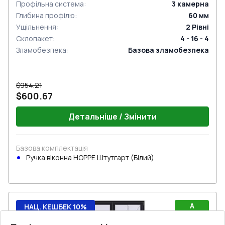
Профільна система
:
3
камерна
Глибина профілю
:
60
мм
Ущільнення
:
2
Рівні
Склопакет
:
4 - 16 - 4
Зламобезпека
:
Базова зламобезпека
$954.21
$600.67
Детальніше / Змінити
Базова комплектація
Ручка віконна HOPPE Штутгарт (Білий)
A
НАЦ. КЕШБЕК 10%
Rw