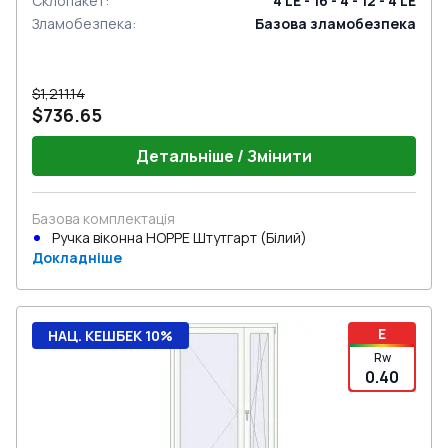
Склопакет
:
4 LE - 16 - 4 - 12 - 4 LE
Зламобезпека
:
Базова зламобезпека
$1,211.14
$736.65
Детальніше / Змінити
Базова комплектація
Ручка віконна HOPPE Штутгарт (Білий)
Докладніше
E
НАЦ. КЕШБЕК 10%
Rw
0.40