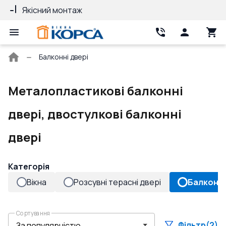
Якісний монтаж
Гарантія 10 ро
Головна
Балконні двері
сторінка
Металопластикові балконні
двері, двостулкові балконні
двері
Категорія
Вікна
Розсувні терасні двері
Балконні
Сортування
Фільтр
(2)