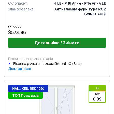
Склопакет
:
4 LE - P 16 Ar - 4 - P 14 Ar - 4 LE
Зламобезпека
:
Антизламна фурнітура RC2
(WINKHAUS)
$963.77
$573.86
Детальніше / Змінити
Преміальна комплектація
Віконна ручка з замком GreenteQ (Біла)
Докладніше
B
НАЦ. КЕШБЕК 10%
Rw
ТОП Продажів
0.89