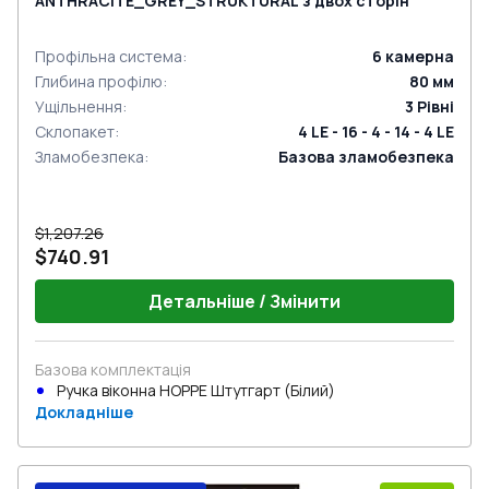
ANTHRACITE_GREY_STRUKTURAL з двох сторін
Профільна система
:
6
камерна
Глибина профілю
:
80
мм
Ущільнення
:
3
Рівні
Склопакет
:
4 LE - 16 - 4 - 14 - 4 LE
Зламобезпека
:
Базова зламобезпека
$1,207.26
$740.91
Детальніше / Змінити
Базова комплектація
Ручка віконна HOPPE Штутгарт (Білий)
Докладніше