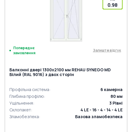
0.98
Попереднє
Залиште відгук
замовлення
Балконні двері 1300x2100 мм REHAU SYNEGO MD
Білий (RAL 9016) з двох сторін
Профільна система
:
6
камерна
Глибина профілю
:
80
мм
Ущільнення
:
3
Рівні
Склопакет
:
4 LE - 16 - 4 - 14 - 4 LE
Зламобезпека
:
Базова зламобезпека