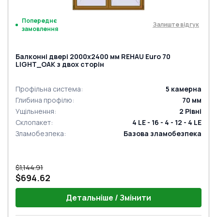
Попереднє
Залиште відгук
замовлення
Балконні двері 2000x2400 мм REHAU Euro 70
LIGHT_OAK з двох сторін
Профільна система
:
5
камерна
Глибина профілю
:
70
мм
Ущільнення
:
2
Рівні
Склопакет
:
4 LE - 16 - 4 - 12 - 4 LE
Зламобезпека
:
Базова зламобезпека
$1,144.91
$694.62
Детальніше / Змінити