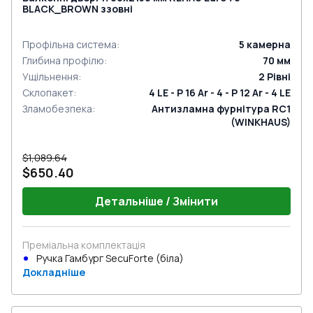
BLACK_BROWN ззовні
Профільна система
:
5
камерна
Глибина профілю
:
70
мм
Ущільнення
:
2
Рівні
Склопакет
:
4 LE - P 16 Ar - 4 - P 12 Ar - 4 LE
Зламобезпека
:
Антизламна фурнітура RC1
(WINKHAUS)
$1,089.64
$650.40
Детальніше / Змінити
Преміальна комплектація
Ручка Гамбург SecuForte (біла)
Докладніше