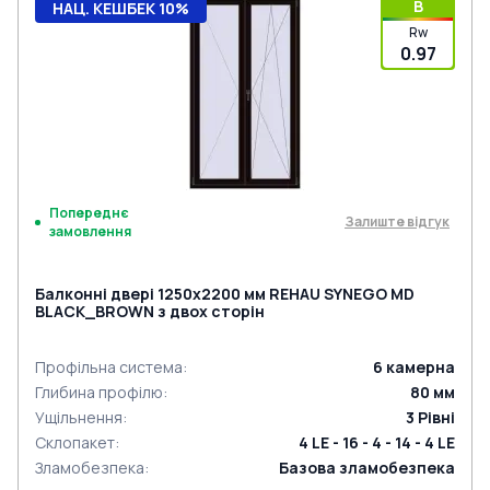
B
НАЦ. КЕШБЕК 10%
Rw
0.97
Попереднє
Залиште відгук
замовлення
Балконні двері 1250x2200 мм REHAU SYNEGO MD
BLACK_BROWN з двох сторін
Профільна система
:
6
камерна
Глибина профілю
:
80
мм
Ущільнення
:
3
Рівні
Склопакет
:
4 LE - 16 - 4 - 14 - 4 LE
Зламобезпека
:
Базова зламобезпека