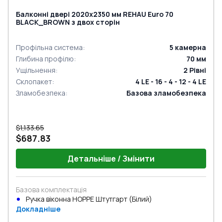
Балконні двері 2020x2350 мм REHAU Euro 70
BLACK_BROWN з двох сторін
Профільна система
:
5
камерна
Глибина профілю
:
70
мм
Ущільнення
:
2
Рівні
Склопакет
:
4 LE - 16 - 4 - 12 - 4 LE
Зламобезпека
:
Базова зламобезпека
$1,133.65
$687.83
Детальніше / Змінити
Базова комплектація
Ручка віконна HOPPE Штутгарт (Білий)
Докладніше