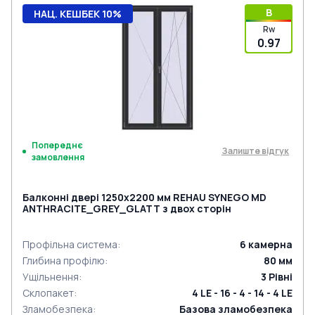
B
НАЦ. КЕШБЕК 10%
Rw
0.97
Попереднє
Залиште відгук
замовлення
Балконні двері 1250x2200 мм REHAU SYNEGO MD
ANTHRACITE_GREY_GLATT з двох сторін
Профільна система
:
6
камерна
Глибина профілю
:
80
мм
Ущільнення
:
3
Рівні
Склопакет
:
4 LE - 16 - 4 - 14 - 4 LE
Зламобезпека
:
Базова зламобезпека