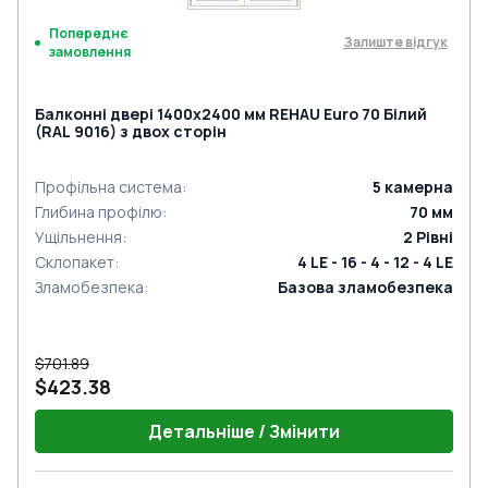
Попереднє
Залиште відгук
замовлення
Балконні двері 1400x2400 мм REHAU Euro 70 Білий
(RAL 9016) з двох сторін
Профільна система
:
5
камерна
Глибина профілю
:
70
мм
Ущільнення
:
2
Рівні
Склопакет
:
4 LE - 16 - 4 - 12 - 4 LE
Зламобезпека
:
Базова зламобезпека
$701.89
$423.38
Детальніше / Змінити