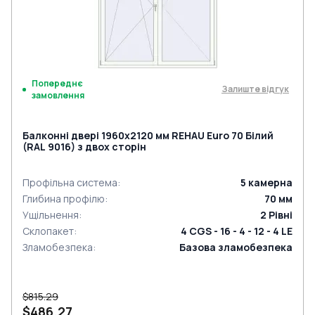
Попереднє
Залиште відгук
замовлення
Балконні двері 1960x2120 мм REHAU Euro 70 Білий
(RAL 9016) з двох сторін
Профільна система
:
5
камерна
Глибина профілю
:
70
мм
Ущільнення
:
2
Рівні
Склопакет
:
4 CGS - 16 - 4 - 12 - 4 LE
Зламобезпека
:
Базова зламобезпека
$815.29
$486.27