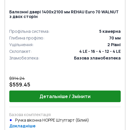
Балконні двері 1400x2100 мм REHAU Euro 70 WALNUT
з двох сторін
Профільна система
:
5
камерна
Глибина профілю
:
70
мм
Ущільнення
:
2
Рівні
Склопакет
:
4 LE - 16 - 4 - 12 - 4 LE
Зламобезпека
:
Базова зламобезпека
$914.24
$559.45
Детальніше / Змінити
Базова комплектація
Ручка віконна HOPPE Штутгарт (Білий)
Докладніше