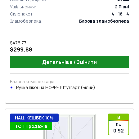
Ущільнення
:
2
Рівні
Склопакет
:
4 - 16 - 4
Зламобезпека
:
Базова зламобезпека
$476.77
$299.88
Детальніше / Змінити
Базова комплектація
Ручка віконна HOPPE Штутгарт (Білий)
B
НАЦ. КЕШБЕК 10%
Rw
ТОП Продажів
0.92