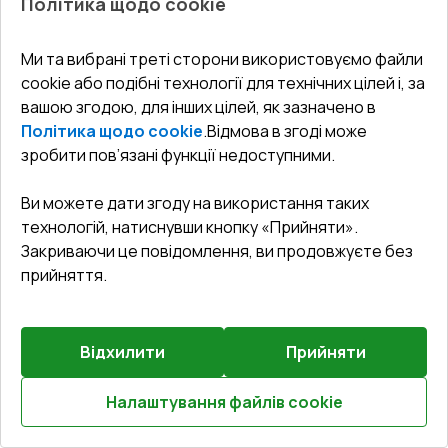
Політика щодо cookie
1.25
Ми та вибрані треті сторони використовуємо файли
cookie або подібні технології для технічних цілей і, за
вашою згодою, для інших цілей, як зазначено в
Політика щодо cookie
.
Відмова в згоді може
Попереднє
зробити пов’язані функції недоступними.
Залиште відгук
замовлення
Ви можете дати згоду на використання таких
Балконні двері 1725x2400 мм REHAU SYNEGO MD
технологій, натиснувши кнопку «Прийняти».
BLACK_ULTI-MATT з двох сторін
Закриваючи це повідомлення, ви продовжуєте без
прийняття.
Профільна система
:
6
камерна
Глибина профілю
:
80
мм
Ущільнення
:
3
Рівні
Відхилити
Прийняти
Склопакет
:
4 LE - P 16 Ar - 4 - P 14 Ar - 4 LE
Зламобезпека
:
Антизламна фурнітура RC2
Налаштування файлів cookie
(WINKHAUS)
Розрахуй онлайн