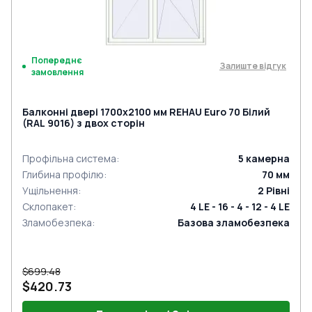
Попереднє
Залиште відгук
замовлення
Балконні двері 1700x2100 мм REHAU Euro 70 Білий
(RAL 9016) з двох сторін
Профільна система
:
5
камерна
Глибина профілю
:
70
мм
Ущільнення
:
2
Рівні
Склопакет
:
4 LE - 16 - 4 - 12 - 4 LE
Зламобезпека
:
Базова зламобезпека
$699.48
$420.73