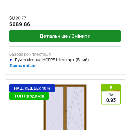
$1,120.77
$689.86
Детальніше / Змінити
Базова комплектація
Ручка віконна HOPPE Штутгарт (Білий)
Докладніше
B
НАЦ. КЕШБЕК 10%
Rw
ТОП Продажів
0.93