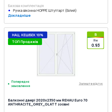
Базова комплектація
Ручка віконна HOPPE Штутгарт (Білий)
Докладніше
B
НАЦ. КЕШБЕК 10%
Rw
ТОП Продажів
0.93
Попереднє
Залиште відгук
замовлення
Балконні двері 2020x2350 мм REHAU Euro 70
ANTHRACITE_GREY_GLATT ззовні