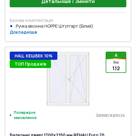
Детальніше / Змінити
Базова комплектація
Ручка віконна HOPPE Штутгарт (Білий)
Докладніше
A
НАЦ. КЕШБЕК 10%
Rw
ТОП Продажів
1.12
Попереднє
Залиште відгук
замовлення
Балконні двері 1700x2150 мм REHAU Euro 70