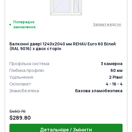
Попереднє
Залиште відгук
замовлення
Балконні двері 1240x2040 мм REHAU Euro 60 Білий
(RAL 9016) з двох сторін
Профільна система
:
3
камерна
Глибина профілю
:
60
мм
Ущільнення
:
2
Рівні
Склопакет
:
4 - 16 - 4
Зламобезпека
:
Базова зламобезпека
$460.76
$289.80
Детальніше / Змінити