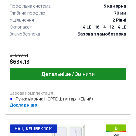
Профільна система
:
5
камерна
Глибина профілю
:
70
мм
Ущільнення
:
2
Рівні
Склопакет
:
4 LE - 16 - 4 - 12 - 4 LE
Зламобезпека
:
Базова зламобезпека
$1,048.41
$634.13
Детальніше / Змінити
Базова комплектація
Ручка віконна HOPPE Штутгарт (Білий)
Докладніше
B
НАЦ. КЕШБЕК 10%
Rw