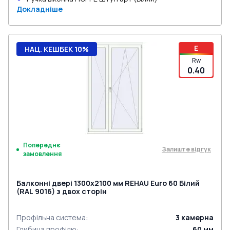
Докладніше
E
НАЦ. КЕШБЕК 10%
Rw
0.40
Попереднє
Залиште відгук
замовлення
Балконні двері 1300x2100 мм REHAU Euro 60 Білий
(RAL 9016) з двох сторін
Профільна система
:
3
камерна
Глибина профілю
:
60
мм