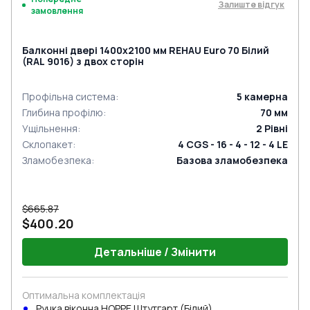
Залиште відгук
замовлення
Балконні двері 1400x2100 мм REHAU Euro 70 Білий
(RAL 9016) з двох сторін
Профільна система
:
5
камерна
Глибина профілю
:
70
мм
Ущільнення
:
2
Рівні
Склопакет
:
4 CGS - 16 - 4 - 12 - 4 LE
Зламобезпека
:
Базова зламобезпека
$665.87
$400.20
Детальніше / Змінити
Оптимальна комплектація
Ручка віконна HOPPE Штутгарт (Білий)