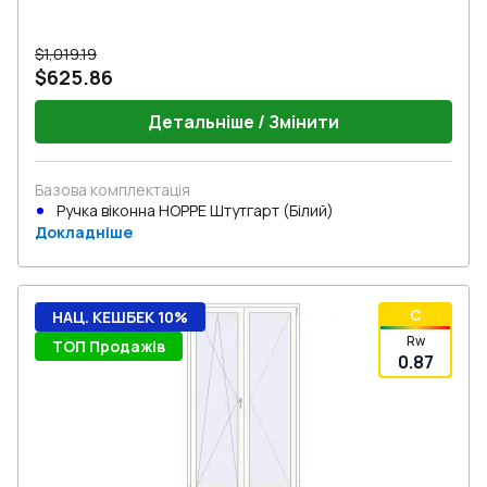
$1,019.19
$625.86
Детальніше / Змінити
Базова комплектація
Ручка віконна HOPPE Штутгарт (Білий)
Докладніше
C
НАЦ. КЕШБЕК 10%
Rw
ТОП Продажів
0.87