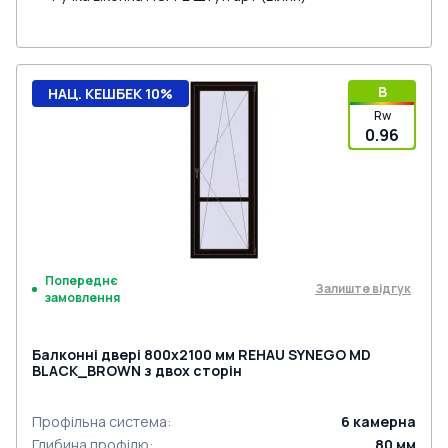
B
НАЦ. КЕШБЕК 10%
Rw
0.96
Попереднє
Залиште відгук
замовлення
Балконні двері 800x2100 мм REHAU SYNEGO MD
BLACK_BROWN з двох сторін
Профільна система
:
6
камерна
Глибина профілю
:
80
мм