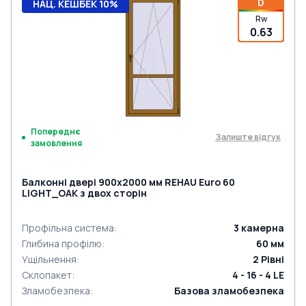
D
НАЦ. КЕШБЕК 10%
Rw
0.63
Попереднє
Залиште відгук
замовлення
Балконні двері 900x2000 мм REHAU Euro 60
LIGHT_OAK з двох сторін
Профільна система
:
3
камерна
Глибина профілю
:
60
мм
Ущільнення
:
2
Рівні
Склопакет
:
4 - 16 - 4 LE
Зламобезпека
:
Базова зламобезпека