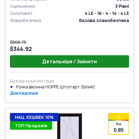
Ущільнення
:
3
Рівні
Склопакет
:
4 LE - 16 - 4 - 14 - 4 LE
Зламобезпека
:
Базова зламобезпека
$566.75
$344.92
Детальніше / Змінити
Базова комплектація
Ручка віконна HOPPE Штутгарт (Білий)
Докладніше
C
НАЦ. КЕШБЕК 10%
Rw
ТОП Продажів
0.85