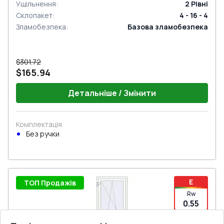
Ущільнення
:
2
Рівні
Склопакет
:
4 - 16 - 4
Зламобезпека
:
Базова зламобезпека
$301.72
$165.94
Детальніше / Змінити
Комплектація
Без ручки
E
ТОП Продажів
Rw
0.55