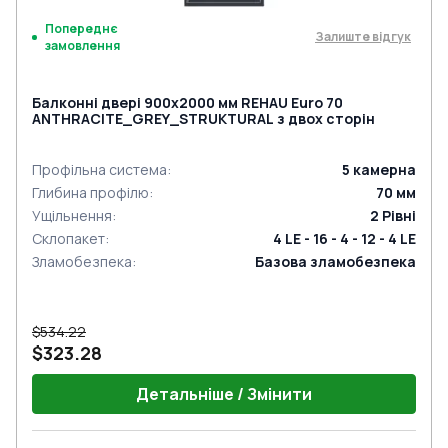
Попереднє
Залиште відгук
замовлення
Балконні двері 900x2000 мм REHAU Euro 70
ANTHRACITE_GREY_STRUKTURAL з двох сторін
Профільна система
:
5
камерна
Глибина профілю
:
70
мм
Ущільнення
:
2
Рівні
Склопакет
:
4 LE - 16 - 4 - 12 - 4 LE
Зламобезпека
:
Базова зламобезпека
$534.22
$323.28
Детальніше / Змінити