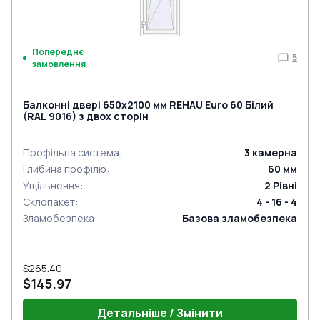
Попереднє
5
замовлення
Балконні двері 650x2100 мм REHAU Euro 60 Білий
(RAL 9016) з двох сторін
Профільна система
:
3
камерна
Глибина профілю
:
60
мм
Ущільнення
:
2
Рівні
Склопакет
:
4 - 16 - 4
Зламобезпека
:
Базова зламобезпека
$265.40
$145.97
Детальніше / Змінити