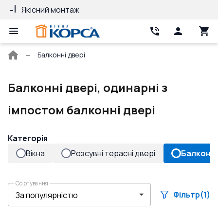
Якісний монтаж
Гарантія 10 ро
Головна
Балконні двері
сторінка
Балконні двері, одинарні з
імпостом балконні двері
Категорія
Вікна
Розсувні терасні двері
Балконні
Сортування
Фільтр
(1)