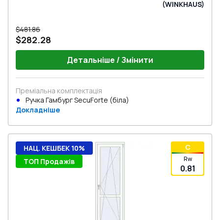
(WINKHAUS)
$481.86
$282.28
Детальніше / Змінити
Преміальна комплектація
Ручка Гамбург SecuForte (біла)
Докладніше
C
НАЦ. КЕШБЕК 10%
Rw
ТОП Продажів
0.81