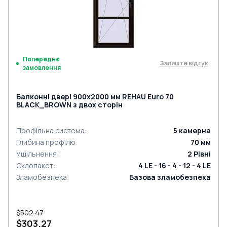
Попереднє
Залиште відгук
замовлення
Балконні двері 900x2000 мм REHAU Euro 70
BLACK_BROWN з двох сторін
Профільна система
:
5
камерна
Глибина профілю
:
70
мм
Ущільнення
:
2
Рівні
Склопакет
:
4 LE - 16 - 4 - 12 - 4 LE
Зламобезпека
:
Базова зламобезпека
$502.47
$303.27