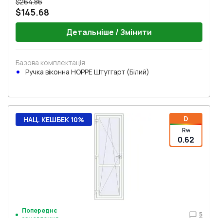
$264.86
$145.68
Детальніше / Змінити
Базова комплектація
Ручка віконна HOPPE Штутгарт (Білий)
D
НАЦ. КЕШБЕК 10%
Rw
0.62
Попереднє
5