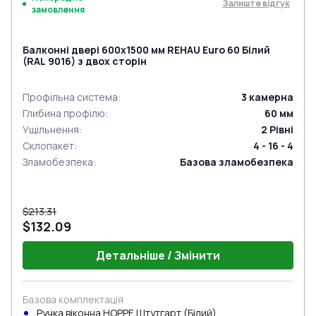
Залиште відгук
замовлення
Балконні двері 600x1500 мм REHAU Euro 60 Білий
(RAL 9016) з двох сторін
Профільна система
:
3
камерна
Глибина профілю
:
60
мм
Ущільнення
:
2
Рівні
Склопакет
:
4 - 16 - 4
Зламобезпека
:
Базова зламобезпека
$213.31
$132.09
Детальніше / Змінити
Базова комплектація
Ручка віконна HOPPE Штутгарт (Білий)