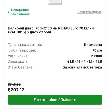
Попереднє
Залиште відгук
замовлення
Балконні двері 700x2100 мм REHAU Euro 70 Білий
(RAL 9016) з двох сторін
Профільна система
:
5
камерна
Глибина профілю
:
70
мм
Ущільнення
:
2
Рівні
Склопакет
:
4 LE - 16 - 4 - 12 - 4 LE
Зламобезпека
:
Базова зламобезпека
$345.83
$207.12
Детальніше / Змінити