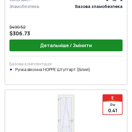
Зламобезпека
:
Базова зламобезпека
$490.52
$306.73
Детальніше / Змінити
Базова комплектація
Ручка віконна HOPPE Штутгарт (Білий)
E
Rw
0.41