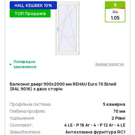
B
НАЦ. КЕШБЕК 10%
Rw
ТОП Продажів
1.05
Попереднє
Залиште відгук
замовлення
Балконні двері 900x2000 мм REHAU Euro 70 Білий
(RAL 9016) з двох сторін
Профільна система
:
5
камерна
Глибина профілю
:
70
мм
Ущільнення
:
2
Рівні
Склопакет
:
4 LE - P 16 Ar - 4 - P 12 Ar - 4 LE
Зламобезпека
:
Антизламна фурнітура RC1