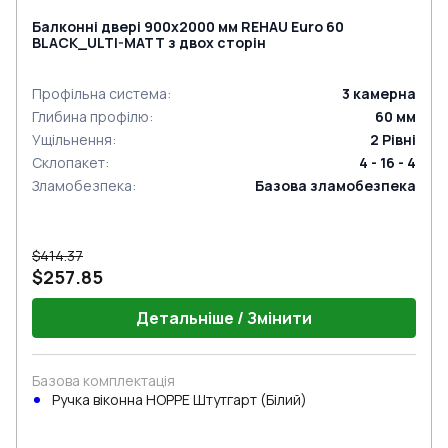
Балконні двері 900x2000 мм REHAU Euro 60
BLACK_ULTI-MATT з двох сторін
Профільна система
:
3
камерна
Глибина профілю
:
60
мм
Ущільнення
:
2
Рівні
Склопакет
:
4 - 16 - 4
Зламобезпека
:
Базова зламобезпека
$414.37
$257.85
Детальніше / Змінити
Базова комплектація
Ручка віконна HOPPE Штутгарт (Білий)