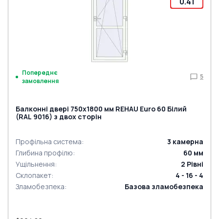
0.41
Попереднє
5
замовлення
Балконні двері 750x1800 мм REHAU Euro 60 Білий
(RAL 9016) з двох сторін
Профільна система
:
3
камерна
Глибина профілю
:
60
мм
Ущільнення
:
2
Рівні
Склопакет
:
4 - 16 - 4
Зламобезпека
:
Базова зламобезпека