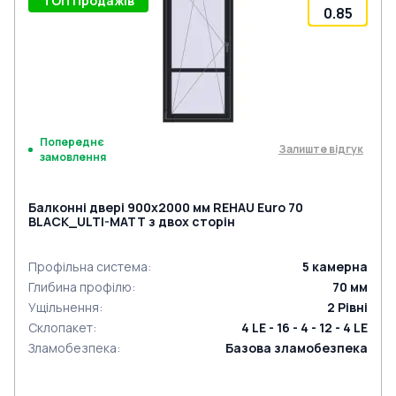
ТОП Продажів
0.85
Попереднє
Залиште відгук
замовлення
Балконні двері 900x2000 мм REHAU Euro 70
BLACK_ULTI-MATT з двох сторін
Профільна система
:
5
камерна
Глибина профілю
:
70
мм
Ущільнення
:
2
Рівні
Склопакет
:
4 LE - 16 - 4 - 12 - 4 LE
Зламобезпека
:
Базова зламобезпека