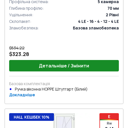
Профільна система
:
5
камерна
Глибина профілю
:
70
мм
Ущільнення
:
2
Рівні
Склопакет
:
4 LE - 16 - 4 - 12 - 4 LE
Зламобезпека
:
Базова зламобезпека
$534.22
$323.28
Детальніше / Змінити
Базова комплектація
Ручка віконна HOPPE Штутгарт (Білий)
Докладніше
E
НАЦ. КЕШБЕК 10%
Rw