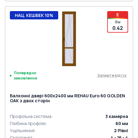
E
НАЦ. КЕШБЕК 10%
Rw
0.42
Попереднє
Залиште відгук
замовлення
Балконні двері 600x2400 мм REHAU Euro 60 GOLDEN
OAK з двох сторін
Профільна система
:
3
камерна
Глибина профілю
:
60
мм
Ущільнення
:
2
Рівні
Склопакет
:
4 - 16 - 4