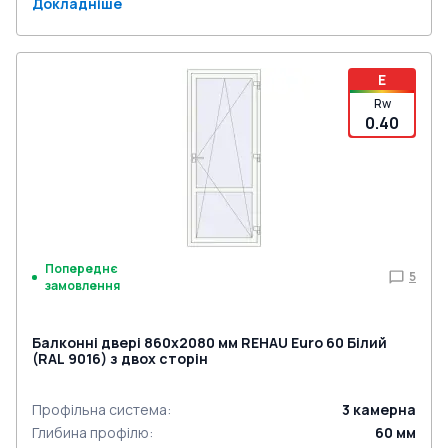
Докладніше
E
Rw
0.40
Попереднє
5
замовлення
Балконні двері 860x2080 мм REHAU Euro 60 Білий
(RAL 9016) з двох сторін
Профільна система
:
3
камерна
Глибина профілю
:
60
мм