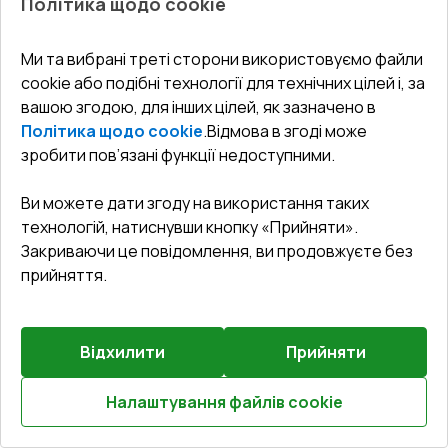
Політика щодо cookie
Ми та вибрані треті сторони використовуємо файли
cookie або подібні технології для технічних цілей і, за
вашою згодою, для інших цілей, як зазначено в
Попереднє
Залиште відгук
замовлення
Політика щодо cookie
.
Відмова в згоді може
зробити пов’язані функції недоступними.
Балконні двері 750x2150 мм REHAU Euro 70 Білий (RAL
9016) з двох сторін
Ви можете дати згоду на використання таких
технологій, натиснувши кнопку «Прийняти».
Профільна система
:
5
камерна
Закриваючи це повідомлення, ви продовжуєте без
Глибина профілю
:
70
мм
прийняття.
Ущільнення
:
2
Рівні
Склопакет
:
4 - 16 - 4 - 12 - 4
Зламобезпека
:
Базова зламобезпека
Відхилити
Прийняти
Налаштування файлів cookie
$345.05
Розрахуй онлайн
$189.78