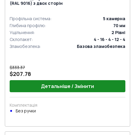
(RAL 9016) з двох сторін
Профільна система
:
5
камерна
Глибина профілю
:
70
мм
Ущільнення
:
2
Рівні
Склопакет
:
4 - 16 - 4 - 12 - 4
Зламобезпека
:
Базова зламобезпека
$333.37
$207.78
Детальніше / Змінити
Комплектація
Без ручки