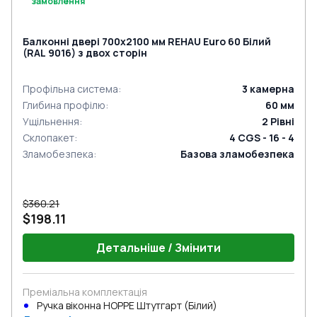
замовлення
Балконні двері 700x2100 мм REHAU Euro 60 Білий
(RAL 9016) з двох сторін
Профільна система
:
3
камерна
Глибина профілю
:
60
мм
Ущільнення
:
2
Рівні
Склопакет
:
4 CGS - 16 - 4
Зламобезпека
:
Базова зламобезпека
$360.21
$198.11
Детальніше / Змінити
Преміальна комплектація
Ручка віконна HOPPE Штутгарт (Білий)