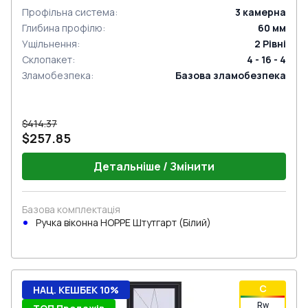
Профільна система
:
3
камерна
Глибина профілю
:
60
мм
Ущільнення
:
2
Рівні
Склопакет
:
4 - 16 - 4
Зламобезпека
:
Базова зламобезпека
$414.37
$257.85
Детальніше / Змінити
Базова комплектація
Ручка віконна HOPPE Штутгарт (Білий)
C
НАЦ. КЕШБЕК 10%
Rw