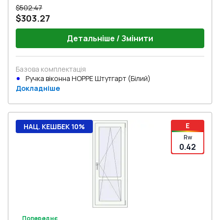
$502.47
$303.27
Детальніше / Змінити
Базова комплектація
Ручка віконна HOPPE Штутгарт (Білий)
Докладніше
E
НАЦ. КЕШБЕК 10%
Rw
0.42
Попереднє