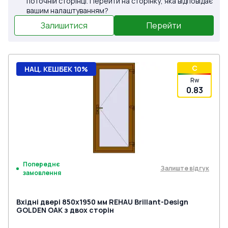
поточній сторінці. Перейти на сторінку, яка відповідає
вашим налаштуванням?
Залишитися
Перейти
C
НАЦ. КЕШБЕК 10%
Rw
0.83
Попереднє
Залиште відгук
замовлення
Вхідні двері 850x1950 мм REHAU Brillant-Design
GOLDEN OAK з двох сторін