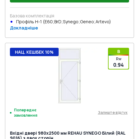
Базова комплектація
Профіль Н-1 (E60;BrD;Synego;Geneo;Artevo)
Докладніше
B
НАЦ. КЕШБЕК 10%
Rw
0.94
Попереднє
Залиште відгук
замовлення
Вхідні двері 980x2500 мм REHAU SYNEGO Білий (RAL
9016) з двох сторін