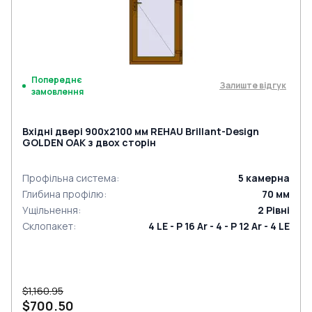
Попереднє
Залиште відгук
замовлення
Вхідні двері 900x2100 мм REHAU Brillant-Design
GOLDEN OAK з двох сторін
Профільна система
:
5
камерна
Глибина профілю
:
70
мм
Ущільнення
:
2
Рівні
Склопакет
:
4 LE - P 16 Ar - 4 - P 12 Ar - 4 LE
$1,160.95
$700.50