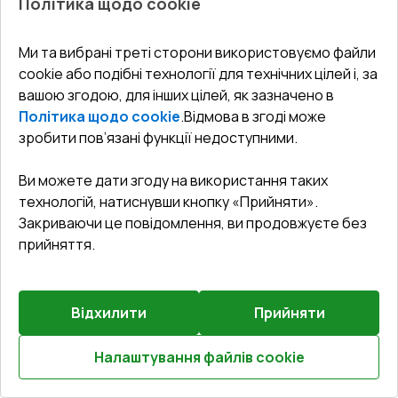
Політика щодо cookie
Ми та вибрані треті сторони використовуємо файли
Попереднє
Залиште відгук
замовлення
cookie або подібні технології для технічних цілей і, за
вашою згодою, для інших цілей, як зазначено в
Політика щодо cookie
.
Відмова в згоді може
Вхідні двері 1370x2180 мм REHAU Euro-Design 60
Білий (RAL 9016) з двох сторін
зробити пов’язані функції недоступними.
Профільна система
:
3
камерна
Ви можете дати згоду на використання таких
Глибина профілю
:
60
мм
технологій, натиснувши кнопку «Прийняти».
Ущільнення
:
2
Рівні
Закриваючи це повідомлення, ви продовжуєте без
Склопакет
:
4 - 16 Ar - 4 LE
прийняття.
Відхилити
Прийняти
$960.52
$575.58
Налаштування файлів cookie
Детальніше / Змінити
Розрахуй онлайн