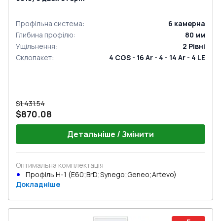
Профільна система
:
6
камерна
Глибина профілю
:
80
мм
Ущільнення
:
2
Рівні
Склопакет
:
4 CGS - 16 Ar - 4 - 14 Ar - 4 LE
$1,431.54
$870.08
Детальніше / Змінити
Оптимальна комплектація
Профіль Н-1 (E60;BrD;Synego;Geneo;Artevo)
Докладніше