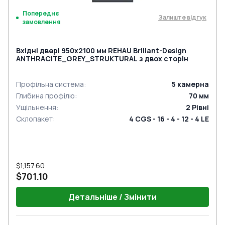
Попереднє
Залиште відгук
замовлення
Вхідні двері 950x2100 мм REHAU Brillant-Design
ANTHRACITE_GREY_STRUKTURAL з двох сторін
Профільна система
:
5
камерна
Глибина профілю
:
70
мм
Ущільнення
:
2
Рівні
Склопакет
:
4 CGS - 16 - 4 - 12 - 4 LE
$1,157.60
$701.10
Детальніше / Змінити