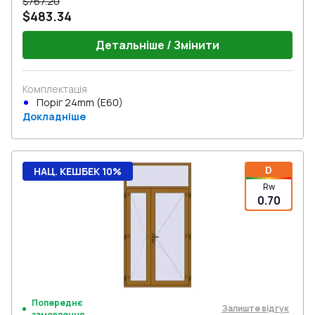
$767.20
$483.34
Детальніше / Змінити
Комплектація
Поріг 24mm (E60)
Докладніше
D
НАЦ. КЕШБЕК 10%
Rw
0.70
Попереднє
Залиште відгук
замовлення