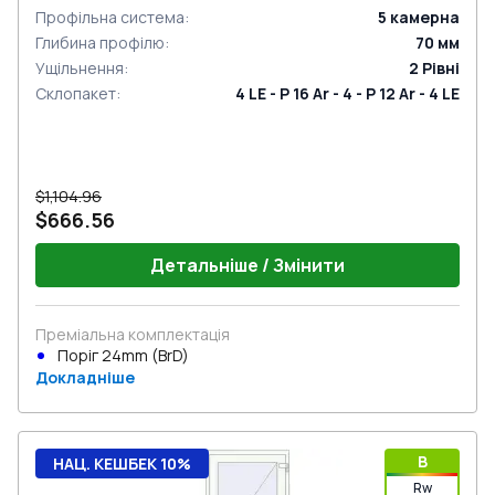
Профільна система
:
5
камерна
Глибина профілю
:
70
мм
Ущільнення
:
2
Рівні
Склопакет
:
4 LE - P 16 Ar - 4 - P 12 Ar - 4 LE
$1,104.96
$666.56
Детальніше / Змінити
Преміальна комплектація
Поріг 24mm (BrD)
Докладніше
B
НАЦ. КЕШБЕК 10%
Rw