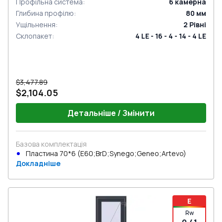
Профільна система
:
6
камерна
Глибина профілю
:
80
мм
Ущільнення
:
2
Рівні
Склопакет
:
4 LE - 16 - 4 - 14 - 4 LE
$3,477.89
$2,104.05
Детальніше / Змінити
Базова комплектація
Пластина 70*6 (E60;BrD;Synego;Geneo;Artevo)
Докладніше
E
Rw