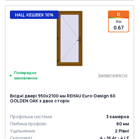
D
НАЦ. КЕШБЕК 10%
Rw
0.67
Попереднє
Залиште відгук
замовлення
Вхідні двері 950x2100 мм REHAU Euro-Design 60
GOLDEN OAK з двох сторін
Профільна система
:
3
камерна
Глибина профілю
:
60
мм
Ущільнення
:
2
Рівні
Склопакет
:
4 - 16 Ar - 4 LE