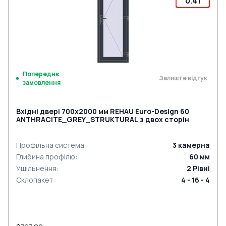
0.41
Попереднє
Залиште відгук
замовлення
Вхідні двері 700x2000 мм REHAU Euro-Design 60
ANTHRACITE_GREY_STRUKTURAL з двох сторін
Профільна система
:
3
камерна
Глибина профілю
:
60
мм
Ущільнення
:
2
Рівні
Склопакет
:
4 - 16 - 4