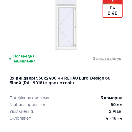
E
Rw
0.40
Попереднє
Залиште відгук
замовлення
Вхідні двері 950x2400 мм REHAU Euro-Design 60
Білий (RAL 9016) з двох сторін
Профільна система
:
3
камерна
Глибина профілю
:
60
мм
Ущільнення
:
2
Рівні
Склопакет
:
4 - 16 - 4