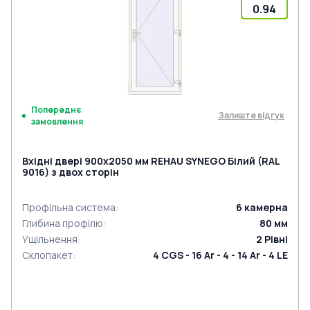
0.94
Попереднє
Залиште відгук
замовлення
Вхідні двері 900x2050 мм REHAU SYNEGO Білий (RAL
9016) з двох сторін
Профільна система
:
6
камерна
Глибина профілю
:
80
мм
Ущільнення
:
2
Рівні
Склопакет
:
4 CGS - 16 Ar - 4 - 14 Ar - 4 LE