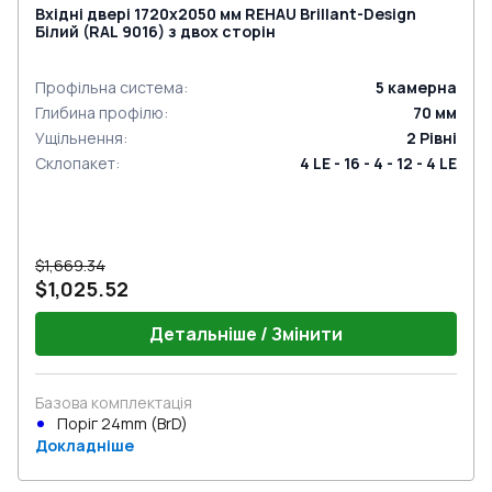
Вхідні двері 1720x2050 мм REHAU Brillant-Design
Білий (RAL 9016) з двох сторін
Профільна система
:
5
камерна
Глибина профілю
:
70
мм
Ущільнення
:
2
Рівні
Склопакет
:
4 LE - 16 - 4 - 12 - 4 LE
$1,669.34
$1,025.52
Детальніше / Змінити
Базова комплектація
Поріг 24mm (BrD)
Докладніше