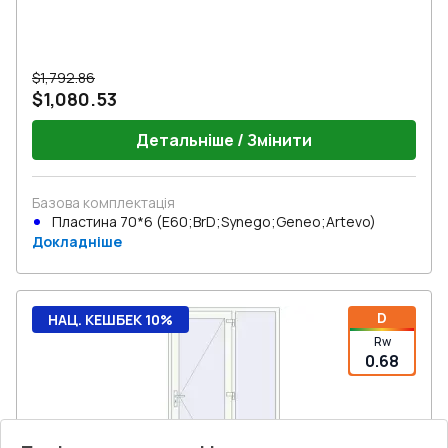
$1,792.86
$1,080.53
Детальніше / Змінити
Базова комплектація
Пластина 70*6 (E60;BrD;Synego;Geneo;Artevo)
Докладніше
D
НАЦ. КЕШБЕК 10%
Rw
0.68