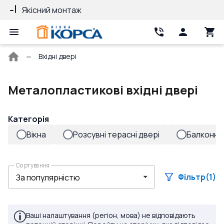
Якісний монтаж
Гарантія 10 ро
Головна
Вхідні двері
сторінка
Металопластикові вхідні двері
Категорія
Вікна
Розсувні терасні двері
Балконні 
Сортування
Фільтр
(1)
Ваші налаштування (регіон, мова) не відповідають