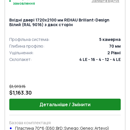
Залиште відгук
замовлення
Вхідні двері 1720x2100 мм REHAU Brillant-Design
Білий (RAL 9016) з двох сторін
Профільна система
:
5
камерна
Глибина профілю
:
70
мм
Ущільнення
:
2
Рівні
Склопакет
:
4 LE - 16 - 4 - 12 - 4 LE
$1,919.15
$1,163.30
Детальніше / Змінити
Базова комплектація
Пластина 70*6 (E60;BrD;Synego;Geneo;Artevo)