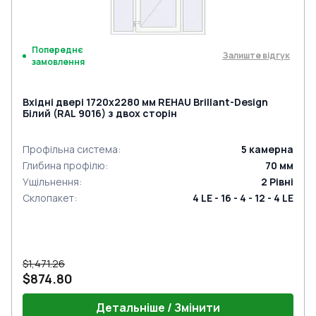
Попереднє
Залиште відгук
замовлення
Вхідні двері 1720x2280 мм REHAU Brillant-Design
Білий (RAL 9016) з двох сторін
Профільна система
:
5
камерна
Глибина профілю
:
70
мм
Ущільнення
:
2
Рівні
Склопакет
:
4 LE - 16 - 4 - 12 - 4 LE
$1,471.26
$874.80
Детальніше / Змінити