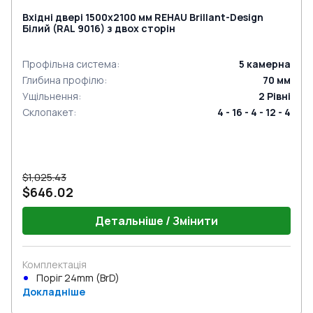
Вхідні двері 1500x2100 мм REHAU Brillant-Design
Білий (RAL 9016) з двох сторін
Профільна система
:
5
камерна
Глибина профілю
:
70
мм
Ущільнення
:
2
Рівні
Склопакет
:
4 - 16 - 4 - 12 - 4
$1,025.43
$646.02
Детальніше / Змінити
Комплектація
Поріг 24mm (BrD)
Докладніше