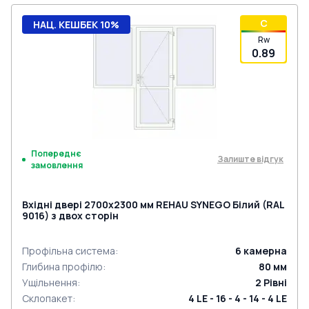
C
НАЦ. КЕШБЕК 10%
Rw
0.89
Попереднє
Залиште відгук
замовлення
Вхідні двері 2700x2300 мм REHAU SYNEGO Білий (RAL
9016) з двох сторін
Профільна система
:
6
камерна
Глибина профілю
:
80
мм
Ущільнення
:
2
Рівні
Склопакет
:
4 LE - 16 - 4 - 14 - 4 LE