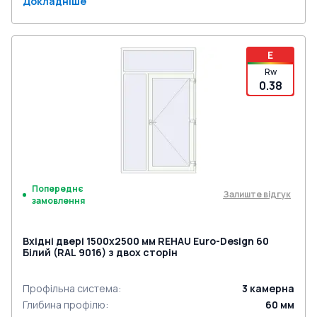
Докладніше
E
Rw
0.38
Попереднє
Залиште відгук
замовлення
Вхідні двері 1500x2500 мм REHAU Euro-Design 60
Білий (RAL 9016) з двох сторін
Профільна система
:
3
камерна
Глибина профілю
:
60
мм