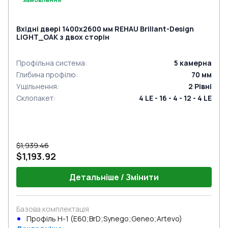
Вхідні двері 1400x2600 мм REHAU Brillant-Design
LIGHT_OAK з двох сторін
Профільна система
:
5
камерна
Глибина профілю
:
70
мм
Ущільнення
:
2
Рівні
Склопакет
:
4 LE - 16 - 4 - 12 - 4 LE
$1,939.46
$1,193.92
Детальніше / Змінити
Базова комплектація
Профіль Н-1 (E60;BrD;Synego;Geneo;Artevo)