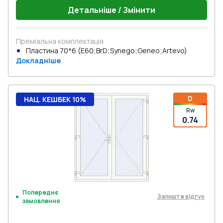
Детальніше / Змінити
Преміальна комплектація
Пластина 70*6 (E60;BrD;Synego;Geneo;Artevo)
Докладніше
D
НАЦ. КЕШБЕК 10%
Rw
0.74
Попереднє
Залиште відгук
замовлення