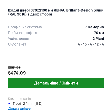
Вхідні двері 870x2100 мм REHAU Brillant-Design Білий
(RAL 9016) з двох сторін
Профільна система
:
5
камерна
Глибина профілю
:
70
мм
Ущільнення
:
2
Рівні
Склопакет
:
4 - 16 - 4 - 12 - 4
$861.98
$474.09
Детальніше / Змінити
Комплектація
Поріг 24mm (BrD)
Докладніше