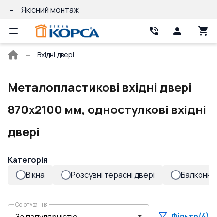
Якісний монтаж
Гарантія 10 ро
Головна
Вхідні двері
сторінка
Металопластикові вхідні двері
870x2100 мм, одностулкові вхідні
двері
Категорія
Вікна
Розсувні терасні двері
Балконні 
Сортування
Фільтр
(4)