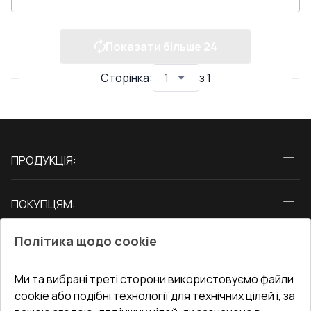
Показати більше
24
Сторінка
:
з
1
ПРОДУКЦІЯ:
Вікна
ПОКУПЦЯМ:
Двері
Про нас
Балкони
Політика щодо cookie
СЕРВІС ТА ОБЛУГОВУВАННЯ:
Акції
Тераси
Доставка і Оплата
Блог
Ми та вибрані треті сторони використовуємо файли
КОНТАКТИ
cookie або подібні технології для технічних цілей і, за
Гарантія та Сервіс
Адреса гіпермаркета