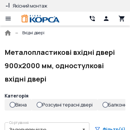
Якісний монтаж
Гарантія 10 ро
Головна
Вхідні двері
сторінка
Металопластикові вхідні двері
900x2000 мм, одностулкові
вхідні двері
Категорія
Вікна
Розсувні терасні двері
Балконні 
Сортування
Фільтр
(4)