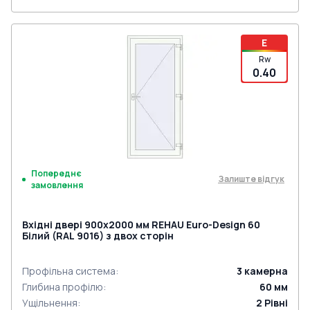
E
Rw
0.40
Попереднє
Залиште відгук
замовлення
Вхідні двері 900x2000 мм REHAU Euro-Design 60
Білий (RAL 9016) з двох сторін
Профільна система
:
3
камерна
Глибина профілю
:
60
мм
Ущільнення
:
2
Рівні