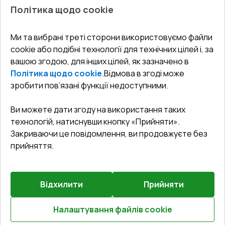
Про нас
Балкони
Політика щодо cookie
СЕРВІС ТА ОБЛУГОВУВАННЯ:
Акції
Тераси
Доставка і Оплата
Блог
Ми та вибрані треті сторони використовуємо файли
КОНТАКТИ
cookie або подібні технології для технічних цілей і, за
Гарантія та Сервіс
Адреса гіпермаркета
вашою згодою, для інших цілей, як зазначено в
Офіс
:
Україна, м. Вінниця, вул. Келецька 60 кв. 61
Повернення товару
Як правильно заміряти вікна
Політика щодо cookie
.
Відмова в згоді може
Договір публічної оферти
undefined(undefined)
зробити пов’язані функції недоступними.
Співпраця з нами
i.mgr3@korsa.ua
Ви можете дати згоду на використання таких
технологій, натиснувши кнопку «Прийняти».
Закриваючи це повідомлення, ви продовжуєте без
прийняття.
Відхилити
Прийняти
©
2026
.
Всі права захищені
.
Сайт створено на платформі
Vitrager.com
.
Повідомити про проблему
?
Налаштування файлів cookie
Розрахуй онлайн