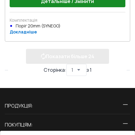
Детальніше / Змінити
Комплектація
Поріг 20mm (SYNEGO)
Докладніше
Показати більше
24
Сторінка
:
з
1
ПРОДУКЦІЯ:
Вікна
ПОКУПЦЯМ:
Двері